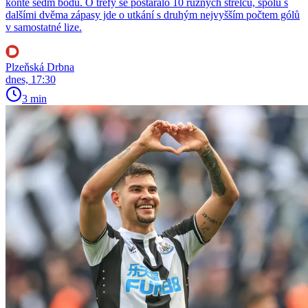
kontě sedm bodů. O trefy se postaralo 10 různých střelců, spolu s
dalšími dvěma zápasy jde o utkání s druhým nejvyšším počtem gólů
v samostatné lize.
Plzeňská Drbna
dnes, 17:30
3 min