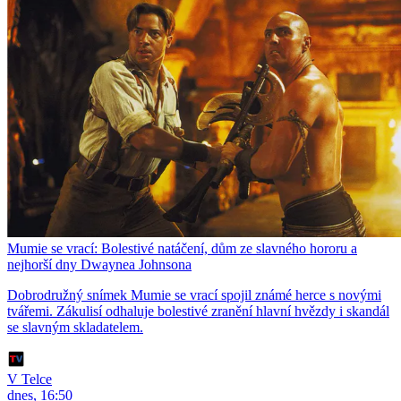
Mumie se vrací: Bolestivé natáčení, dům ze slavného hororu a
nejhorší dny Dwaynea Johnsona
Dobrodružný snímek Mumie se vrací spojil známé herce s novými
tvářemi. Zákulisí odhaluje bolestivé zranění hlavní hvězdy i skandál
se slavným skladatelem.
V Telce
dnes, 16:50