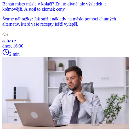
Banán místo másla v koláči? Zní to divně, ale výsledek je
krémovější. A stojí to zlomek ceny
Šetrné náhražky: Jak snížit náklady na máslo pomocí chutných
alternativ, které vaše recepty ještě vylepší.
adbz.cz
dnes, 16:30
2 min