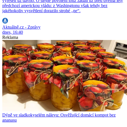
vyřešen už dávno. O stejné povolení totiž žádali už před dvěma lety
předchozí americkou vládu: z Washingtonu však tehdy bez
jakéhokoliv vysvětlení dorazilo strohé „ne“.
Aktuálně.cz - Zprávy
dnes, 16:40
Reklama
Dýně ve sladkokyselém nálevu: Osvěžující domácí kompot bez
ananasu