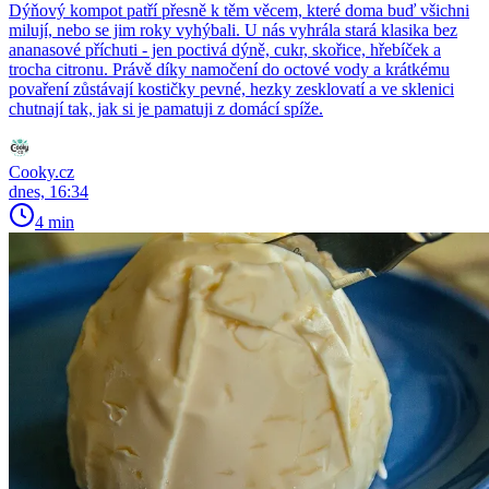
Dýňový kompot patří přesně k těm věcem, které doma buď všichni
milují, nebo se jim roky vyhýbali. U nás vyhrála stará klasika bez
ananasové příchuti - jen poctivá dýně, cukr, skořice, hřebíček a
trocha citronu. Právě díky namočení do octové vody a krátkému
povaření zůstávají kostičky pevné, hezky zesklovatí a ve sklenici
chutnají tak, jak si je pamatuji z domácí spíže.
Cooky.cz
dnes, 16:34
4 min