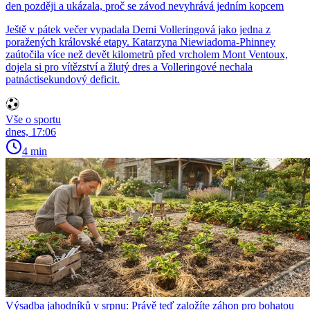
den později a ukázala, proč se závod nevyhrává jedním kopcem
Ještě v pátek večer vypadala Demi Volleringová jako jedna z
poražených královské etapy. Katarzyna Niewiadoma-Phinney
zaútočila více než devět kilometrů před vrcholem Mont Ventoux,
dojela si pro vítězství a žlutý dres a Volleringové nechala
patnáctisekundový deficit.
Vše o sportu
dnes, 17:06
4 min
Výsadba jahodníků v srpnu: Právě teď založíte záhon pro bohatou