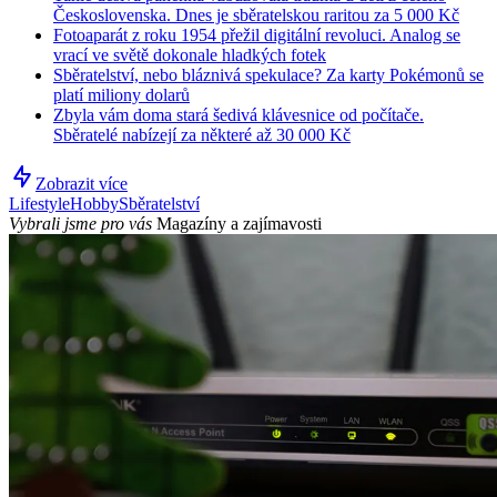
Československa. Dnes je sběratelskou raritou za 5 000 Kč
Fotoaparát z roku 1954 přežil digitální revoluci. Analog se
vrací ve světě dokonale hladkých fotek
Sběratelství, nebo bláznivá spekulace? Za karty Pokémonů se
platí miliony dolarů
Zbyla vám doma stará šedivá klávesnice od počítače.
Sběratelé nabízejí za některé až 30 000 Kč
Zobrazit více
Lifestyle
Hobby
Sběratelství
Vybrali jsme pro vás
Magazíny a zajímavosti