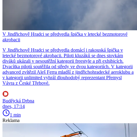
V Jindřichově Hradci se předvedla špička v letecké bezmotorové
akrobacii
V Jindřichově Hradci se předvedla domácí i rakouská špička v
letecké bezmotorové akrobacii. Piloti kluzáků se dnes stovkám
diváků ukázali v nesoutěžní kategorii freestyle a při exhibicích.
Dvacítka pilotů soutěžila od středy ve dvou kategoriích. V kategorii
advanced zvítězil Aleš Ferra mladší z jindřichohradecké aeroklubu a
v kategorii unlimited vyhrál dlouhodobý reprezentant Přemysl
Vávra z České Třebové.
Budějcká Drbna
dnes, 17:14
1 min
Reklama