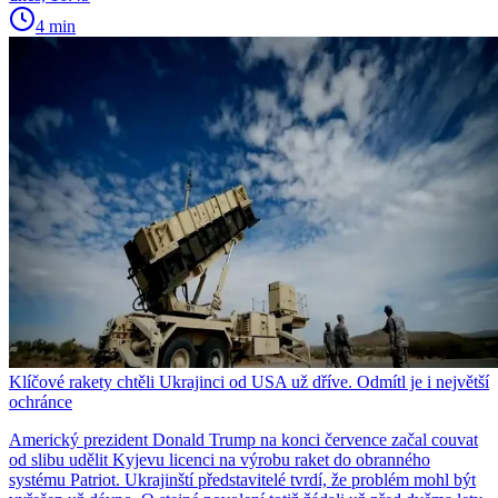
4 min
Klíčové rakety chtěli Ukrajinci od USA už dříve. Odmítl je i největší
ochránce
Americký prezident Donald Trump na konci července začal couvat
od slibu udělit Kyjevu licenci na výrobu raket do obranného
systému Patriot. Ukrajinští představitelé tvrdí, že problém mohl být