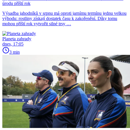
úrodu příští rok
Výsadba jahodníků v srpnu má oproti jarnímu termínu jednu velkou
výhodu: rostliny získají dostatek času k zakořenění. Díky tomu
mohou příští rok vytvořit silné trsy …
Planeta zahrady
dnes, 17:05
3 min