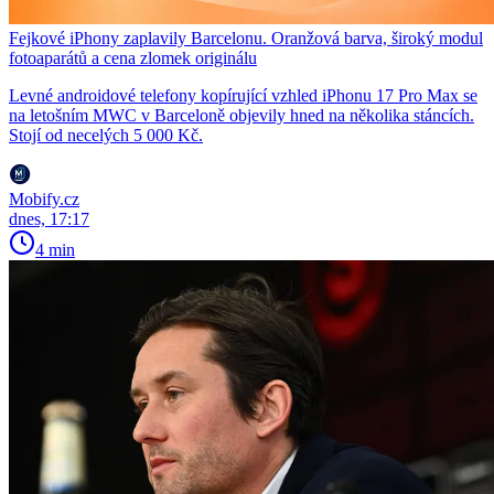
Fejkové iPhony zaplavily Barcelonu. Oranžová barva, široký modul
fotoaparátů a cena zlomek originálu
Levné androidové telefony kopírující vzhled iPhonu 17 Pro Max se
na letošním MWC v Barceloně objevily hned na několika stáncích.
Stojí od necelých 5 000 Kč.
Mobify.cz
dnes, 17:17
4 min