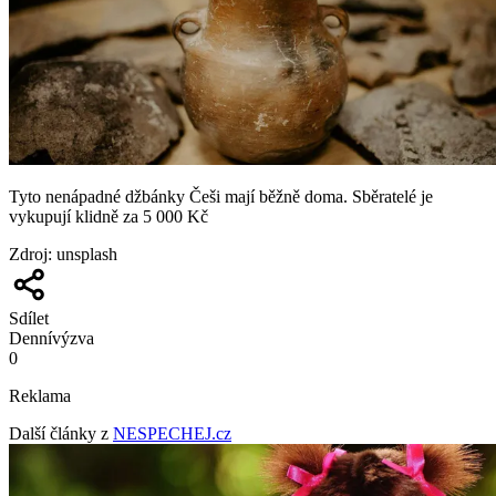
Tyto nenápadné džbánky Češi mají běžně doma. Sběratelé je
vykupují klidně za 5 000 Kč
Zdroj
:
unsplash
Sdílet
Denní
výzva
0
Reklama
Další články z
NESPECHEJ.cz