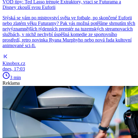
VOD tipy: Ted Lasso trénuje Extraktory, vrací se Futurama a
Disney zkouší svou Euforii
Stýská se vám po mistrovství světa ve fotbale, po skončené Euforii
nebo zlatém věku Futuramy? Pak vás možná potěšíme shrnutím těch
nejvýznamnějších týdenních premiér na tuzemských streamovacích
službách, v nichž nechybí úspěšná komedie ze sportovního
prostředí, retro novinka Ryana Murphyho nebo nová řada kultovní
animované sci-fi.
Kinobox.cz
dnes, 17:03
3 min
Reklama