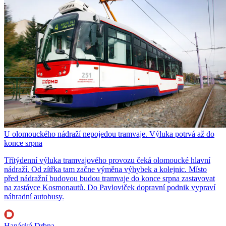
U olomouckého nádraží nepojedou tramvaje. Výluka potrvá až do
konce srpna
Třítýdenní výluka tramvajového provozu čeká olomoucké hlavní
nádraží. Od zítřka tam začne výměna výhybek a kolejnic. Místo
před nádražní budovou budou tramvaje do konce srpna zastavovat
na zastávce Kosmonautů. Do Pavloviček dopravní podnik vypraví
náhradní autobusy.
Hanácká Drbna