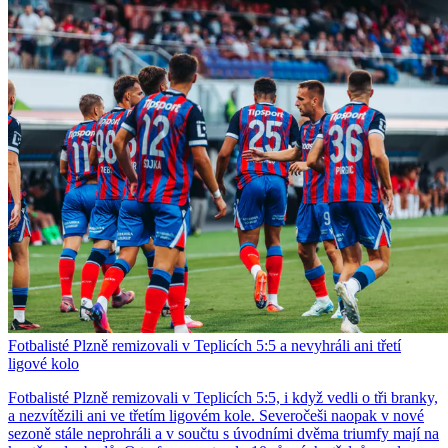
Fotbalisté Plzně remizovali v Teplicích 5:5 a nevyhráli ani třetí
ligové kolo
Fotbalisté Plzně remizovali v Teplicích 5:5, i když vedli o tři branky,
a nezvítězili ani ve třetím ligovém kole. Severočeši naopak v nové
sezoně stále neprohráli a v součtu s úvodními dvěma triumfy mají na