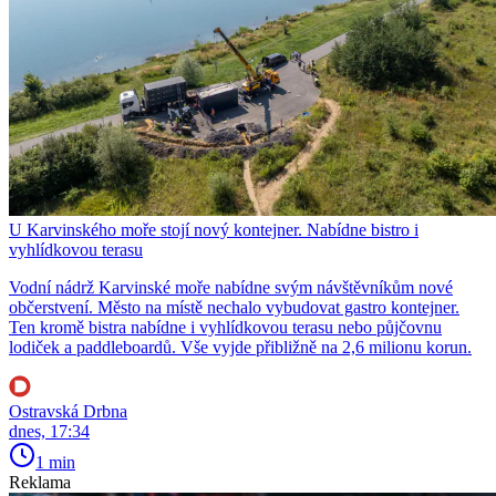
U Karvinského moře stojí nový kontejner. Nabídne bistro i
vyhlídkovou terasu
Vodní nádrž Karvinské moře nabídne svým návštěvníkům nové
občerstvení. Město na místě nechalo vybudovat gastro kontejner.
Ten kromě bistra nabídne i vyhlídkovou terasu nebo půjčovnu
lodiček a paddleboardů. Vše vyjde přibližně na 2,6 milionu korun.
Ostravská Drbna
dnes, 17:34
1 min
Reklama