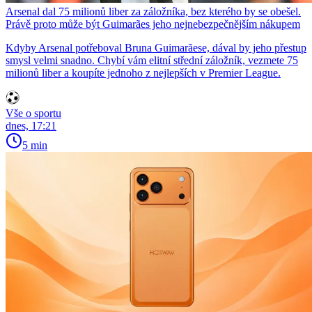
Arsenal dal 75 milionů liber za záložníka, bez kterého by se obešel.
Právě proto může být Guimarães jeho nejnebezpečnějším nákupem
Kdyby Arsenal potřeboval Bruna Guimarãese, dával by jeho přestup
smysl velmi snadno. Chybí vám elitní střední záložník, vezmete 75
milionů liber a koupíte jednoho z nejlepších v Premier League.
Vše o sportu
dnes, 17:21
5 min