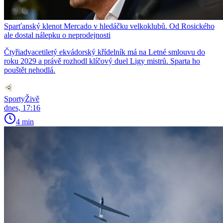
Sparťanský klenot Mercado v hledáčku velkoklubů. Od Rosického
ale dostal nálepku o neprodejnosti
Čtyřiadvacetiletý ekvádorský křídelník má na Letné smlouvu do
roku 2029 a právě rozhodl klíčový duel Ligy mistrů. Sparta ho
pouštět nehodlá.
SportyŽivě
dnes, 17:16
4 min