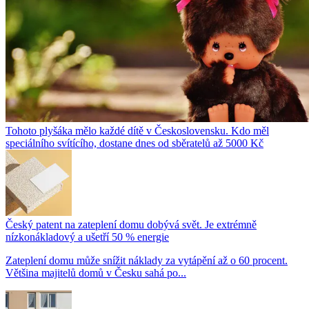
Tohoto plyšáka mělo každé dítě v Československu. Kdo měl
speciálního svítícího, dostane dnes od sběratelů až 5000 Kč
Český patent na zateplení domu dobývá svět. Je extrémně
nízkonákladový a ušetří 50 % energie
Zateplení domu může snížit náklady za vytápění až o 60 procent.
Většina majitelů domů v Česku sahá po...