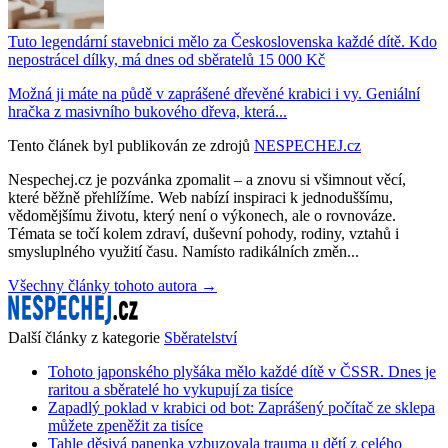
Tuto legendární stavebnici mělo za Československa každé dítě. Kdo
nepostrácel dílky, má dnes od sběratelů 15 000 Kč
Možná ji máte na půdě v zaprášené dřevěné krabici i vy. Geniální
hračka z masivního bukového dřeva, která...
Tento článek byl publikován ze zdrojů
NESPECHEJ.cz
Nespechej.cz je pozvánka zpomalit – a znovu si všimnout věcí,
které běžně přehlížíme. Web nabízí inspiraci k jednoduššímu,
vědomějšímu životu, který není o výkonech, ale o rovnováze.
Témata se točí kolem zdraví, duševní pohody, rodiny, vztahů i
smysluplného využití času. Namísto radikálních změn...
Všechny články tohoto autora →
Další články z kategorie
Sběratelství
Tohoto japonského plyšáka mělo každé dítě v ČSSR. Dnes je
raritou a sběratelé ho vykupují za tisíce
Zapadlý poklad v krabici od bot: Zaprášený počítač ze sklepa
můžete zpeněžit za tisíce
Tahle děsivá panenka vzbuzovala trauma u dětí z celého