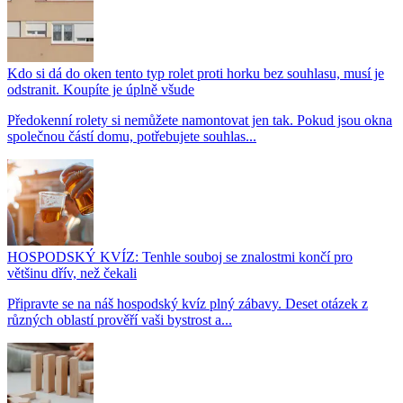
Kdo si dá do oken tento typ rolet proti horku bez souhlasu, musí je
odstranit. Koupíte je úplně všude
Předokenní rolety si nemůžete namontovat jen tak. Pokud jsou okna
společnou částí domu, potřebujete souhlas...
HOSPODSKÝ KVÍZ: Tenhle souboj se znalostmi končí pro
většinu dřív, než čekali
Připravte se na náš hospodský kvíz plný zábavy. Deset otázek z
různých oblastí prověří vaši bystrost a...