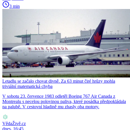
3 min
Letadlu se začalo chovat divně. Za 63 minut čiré hrůzy mohla
triviální matematická chyba
V sobotu 23. července 1983 odletěl Boeing 767 Air Canada z
Montrealu s necelou polovinou paliva, které posádka předpokládala
na palubě. V cestovní hladině mu zhasly oba motory.
VědaŽivě.cz
dnes, 16:45