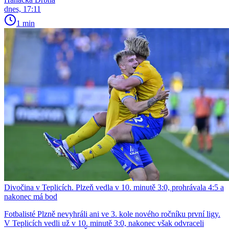
dnes, 17:11
1 min
Divočina v Teplicích. Plzeň vedla v 10. minutě 3:0, prohrávala 4:5 a
nakonec má bod
Fotbalisté Plzně nevyhráli ani ve 3. kole nového ročníku první ligy.
V Teplicích vedli už v 10. minutě 3:0, nakonec však odvraceli