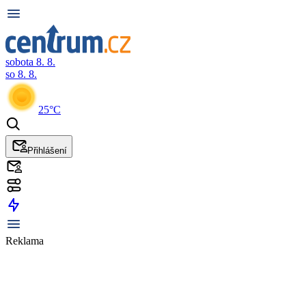
sobota 8. 8.
so 8. 8.
25°C
Přihlášení
Reklama