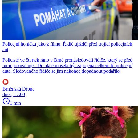
Policejní honička jako z filmu. Řidič ujížděl před trojicí policejních
aut
Policisté ve čtvrtek ráno v Brně pronásledovali řidiče, který se před
nimi pokusil ujet. Do akce musela být zapojena celkem tři policejní
auta. Sledovaného řidiče se jim nakonec dopadnout podařilo.
Brněnská Drbna
dnes, 17:00
1 min