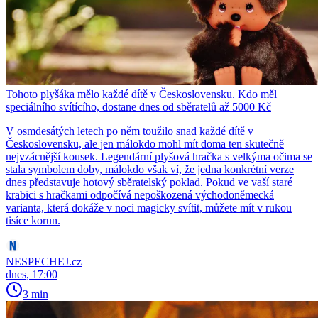
Tohoto plyšáka mělo každé dítě v Československu. Kdo měl
speciálního svítícího, dostane dnes od sběratelů až 5000 Kč
V osmdesátých letech po něm toužilo snad každé dítě v
Československu, ale jen málokdo mohl mít doma ten skutečně
nejvzácnější kousek. Legendární plyšová hračka s velkýma očima se
stala symbolem doby, málokdo však ví, že jedna konkrétní verze
dnes představuje hotový sběratelský poklad. Pokud ve vaší staré
krabici s hračkami odpočívá nepoškozená východoněmecká
varianta, která dokáže v noci magicky svítit, můžete mít v rukou
tisíce korun.
NESPECHEJ.cz
dnes, 17:00
3 min