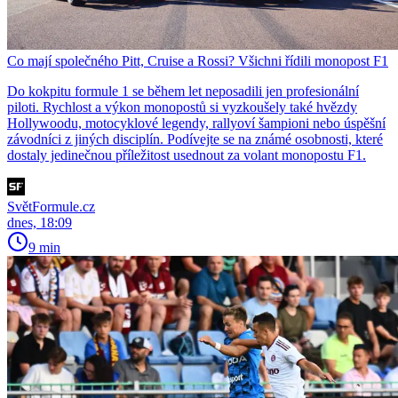
Co mají společného Pitt, Cruise a Rossi? Všichni řídili monopost F1
Do kokpitu formule 1 se během let neposadili jen profesionální
piloti. Rychlost a výkon monopostů si vyzkoušely také hvězdy
Hollywoodu, motocyklové legendy, rallyoví šampioni nebo úspěšní
závodníci z jiných disciplín. Podívejte se na známé osobnosti, které
dostaly jedinečnou příležitost usednout za volant monopostu F1.
SvětFormule.cz
dnes, 18:09
9 min