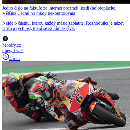
Jedno číslo na faktuře za internet prozradí, jestli (ne)přeplácíte.
Většina Čechů ho nikdy nekontrolovala
Nejde o částku, kterou každý měsíc zaplatíte. Rozhodující je název
tarifu a rychlost, která se za ním skrývá.
Mobify.cz
dnes, 18:14
4 min