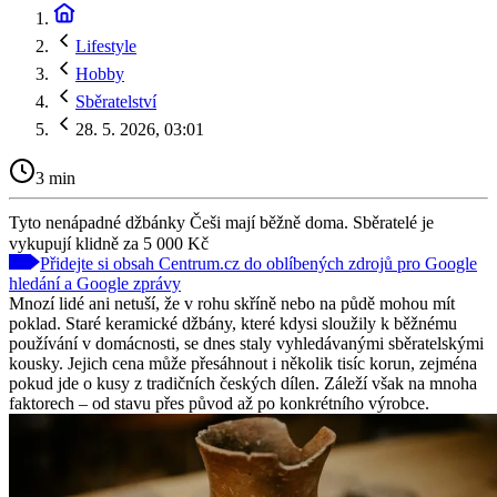
Lifestyle
Hobby
Sběratelství
28. 5. 2026, 03:01
3 min
Tyto nenápadné džbánky Češi mají běžně doma. Sběratelé je
vykupují klidně za 5 000 Kč
Přidejte si obsah Centrum.cz do oblíbených zdrojů pro Google
hledání a Google zprávy
Mnozí lidé ani netuší, že v rohu skříně nebo na půdě mohou mít
poklad. Staré keramické džbány, které kdysi sloužily k běžnému
používání v domácnosti, se dnes staly vyhledávanými sběratelskými
kousky. Jejich cena může přesáhnout i několik tisíc korun, zejména
pokud jde o kusy z tradičních českých dílen. Záleží však na mnoha
faktorech – od stavu přes původ až po konkrétního výrobce.