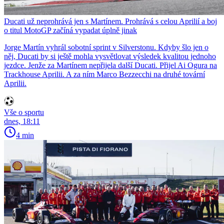
Ducati už neprohrává jen s Martínem. Prohrává s celou Aprilií a boj
o titul MotoGP začíná vypadat úplně jinak
Jorge Martín vyhrál sobotní sprint v Silverstonu. Kdyby šlo jen o
něj, Ducati by si ještě mohla vysvětlovat výsledek kvalitou jednoho
jezdce. Jenže za Martínem nepřijela další Ducati. Přijel Ai Ogura na
Trackhouse Aprilii. A za ním Marco Bezzecchi na druhé tovární
Aprilii.
Vše o sportu
dnes, 18:11
4 min