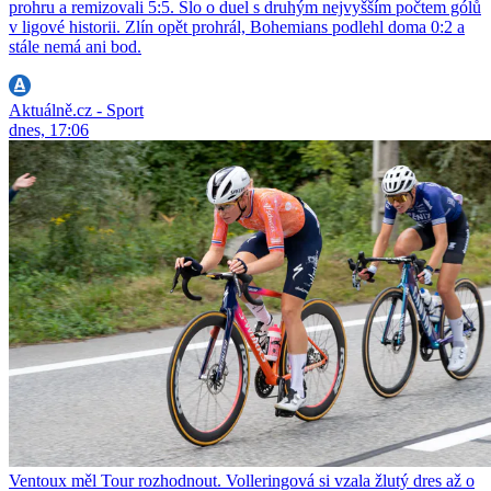
prohru a remizovali 5:5. Šlo o duel s druhým nejvyšším počtem gólů
v ligové historii. Zlín opět prohrál, Bohemians podlehl doma 0:2 a
stále nemá ani bod.
Aktuálně.cz - Sport
dnes, 17:06
Ventoux měl Tour rozhodnout. Volleringová si vzala žlutý dres až o