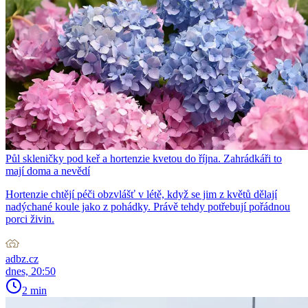
Půl skleničky pod keř a hortenzie kvetou do října. Zahrádkáři to
mají doma a nevědí
Hortenzie chtějí péči obzvlášť v létě, když se jim z květů dělají
nadýchané koule jako z pohádky. Právě tehdy potřebují pořádnou
porci živin.
adbz.cz
dnes, 20:50
2 min