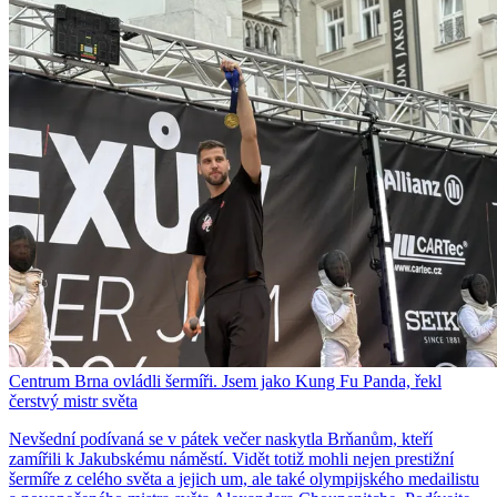
Centrum Brna ovládli šermíři. Jsem jako Kung Fu Panda, řekl
čerstvý mistr světa
Nevšední podívaná se v pátek večer naskytla Brňanům, kteří
zamířili k Jakubskému náměstí. Vidět totiž mohli nejen prestižní
šermíře z celého světa a jejich um, ale také olympijského medailistu