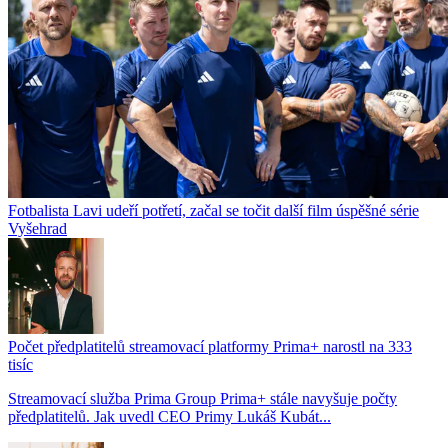
Fotbalista Lavi udeří potřetí, začal se točit další film úspěšné série
Vyšehrad
Počet předplatitelů streamovací platformy Prima+ narostl na 333
tisíc
Streamovací služba Prima Group Prima+ stále navyšuje počty
předplatitelů. Jak uvedl CEO Primy Lukáš Kubát...