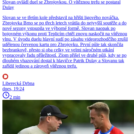
Slovan ovládl duel se Zbrojovkou. O vítěznou trefu se postaral
Dulay
Slovan se ve třetím kole představil na hřišti ligového nováčka.
Zbrojovka Brno se po třech letech vrátila do nejvyšší soutěže a do
nové sezony vstoupila ve výborné formě. Slovan naopak po
bojovném výkonu proti Teplicím chtěl znovu naskočit na vítěznou
vlnu. V úvodu duelu hlavní sudí po zásahu videorozhodčího zrušil
udělenou červenou kartu pro Zbrojovku. První půle tak skončila
bezbrankově, přesto si oba celky ve velmi náročném utkání
vypracovaly řadu příležitostí. Zlom přišel ve druhé půli, kdy se po
dlouhém vhazování dostal k hlavičce Patrik Dulay a Slovanu tak
zařídil jedinou a zároveň vítěznou trefu.
Liberecká Drbna
dnes, 19:24
2 min