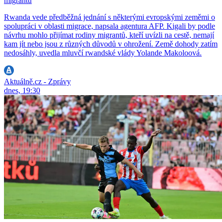
migrantů
Rwanda vede předběžná jednání s některými evropskými zeměmi o
spolupráci v oblasti migrace, napsala agentura AFP. Kigali by podle
návrhu mohlo přijímat rodiny migrantů, kteří uvízli na cestě, nemají
kam jít nebo jsou z různých důvodů v ohrožení. Země dohody zatím
nedosáhly, uvedla mluvčí rwandské vlády Yolande Makoloová.
Aktuálně.cz - Zprávy
dnes, 19:30