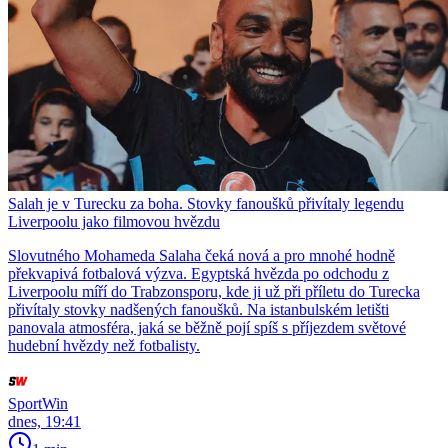
Salah je v Turecku za boha. Stovky fanoušků přivítaly legendu
Liverpoolu jako filmovou hvězdu
Slovutného Mohameda Salaha čeká nová a pro mnohé hodně
překvapivá fotbalová výzva. Egyptská hvězda po odchodu z
Liverpoolu míří do Trabzonsporu, kde ji už při příletu do Turecka
přivítaly stovky nadšených fanoušků. Na istanbulském letišti
panovala atmosféra, jaká se běžně pojí spíš s příjezdem světové
hudební hvězdy než fotbalisty.
SportWin
dnes, 19:41