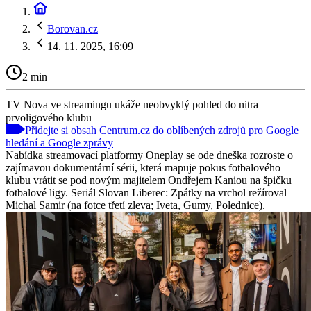
Borovan.cz
14. 11. 2025, 16:09
2 min
TV Nova ve streamingu ukáže neobvyklý pohled do nitra
prvoligového klubu
Přidejte si obsah Centrum.cz do oblíbených zdrojů pro Google
hledání a Google zprávy
Nabídka streamovací platformy Oneplay se ode dneška rozroste o
zajímavou dokumentární sérii, která mapuje pokus fotbalového
klubu vrátit se pod novým majitelem Ondřejem Kaniou na špičku
fotbalové ligy. Seriál Slovan Liberec: Zpátky na vrchol režíroval
Michal Samir (na fotce třetí zleva; Iveta, Gumy, Polednice).