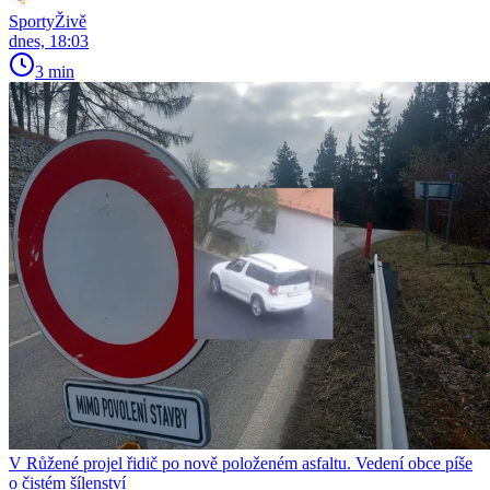
SportyŽivě
dnes, 18:03
3 min
V Růžené projel řidič po nově položeném asfaltu. Vedení obce píše
o čistém šílenství