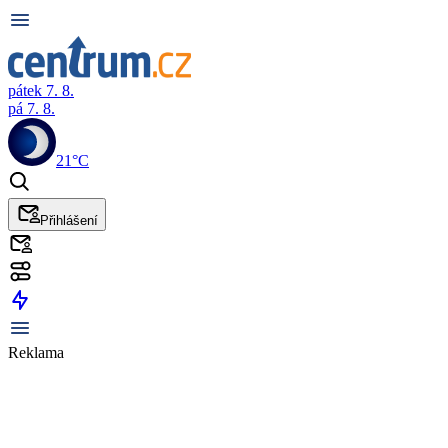
pátek 7. 8.
pá 7. 8.
21°C
Přihlášení
Reklama