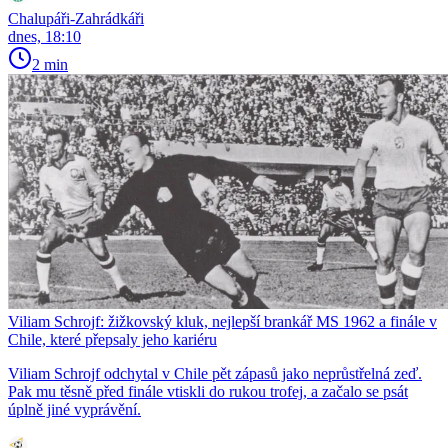
Chalupáři-Zahrádkáři
dnes, 18:10
2 min
Viliam Schrojf: žižkovský kluk, nejlepší brankář MS 1962 a finále v
Chile, které přepsaly jeho kariéru
Viliam Schrojf odchytal v Chile pět zápasů jako neprůstřelná zeď.
Pak mu těsně před finále vtiskli do rukou trofej, a začalo se psát
úplně jiné vyprávění.