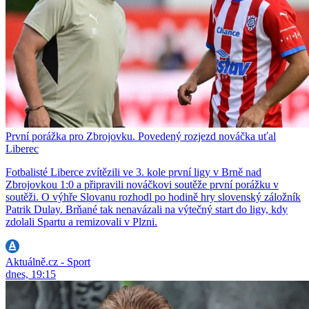
První porážka pro Zbrojovku. Povedený rozjezd nováčka uťal
Liberec
Fotbalisté Liberce zvítězili ve 3. kole první ligy v Brně nad
Zbrojovkou 1:0 a připravili nováčkovi soutěže první porážku v
soutěži. O výhře Slovanu rozhodl po hodině hry slovenský záložník
Patrik Dulay. Brňané tak nenavázali na výtečný start do ligy, kdy
zdolali Spartu a remizovali v Plzni.
Aktuálně.cz - Sport
dnes, 19:15