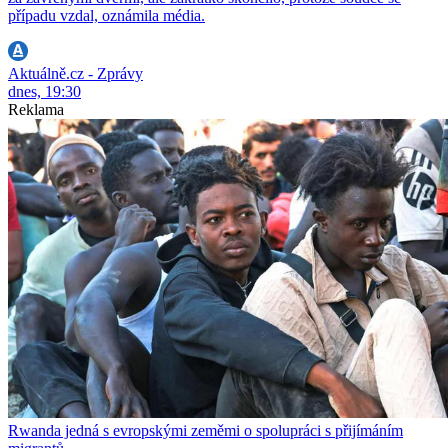
případu vzdal, oznámila média.
Aktuálně.cz - Zprávy
dnes, 19:30
Reklama
Rwanda jedná s evropskými zeměmi o spolupráci s přijímáním