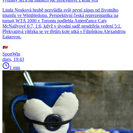
Linda Nosková hrubě nezvládla svůj první zápas od životního
triumfu ve Wimbledonu. Perspektivní česká reprezentantka na
turnaji WTA 1000 v Torontu podlehla Američance Caty
McNallyové 6:7, 1:6, když v úvodní sadě neudržela vedení 5:1.
Překvapivá vítězka se ve třetím kole utká s Filipínkou Alexandrou
Ealaovou.
SportWin
dnes, 19:43
1 min