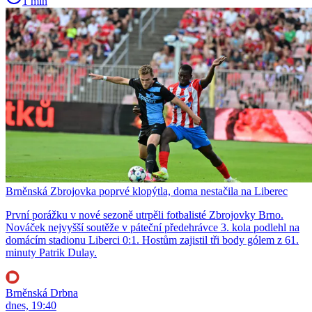
1 min
Brněnská Zbrojovka poprvé klopýtla, doma nestačila na Liberec
První porážku v nové sezoně utrpěli fotbalisté Zbrojovky Brno.
Nováček nejvyšší soutěže v páteční předehrávce 3. kola podlehl na
domácím stadionu Liberci 0:1. Hostům zajistil tři body gólem z 61.
minuty Patrik Dulay.
Brněnská Drbna
dnes, 19:40