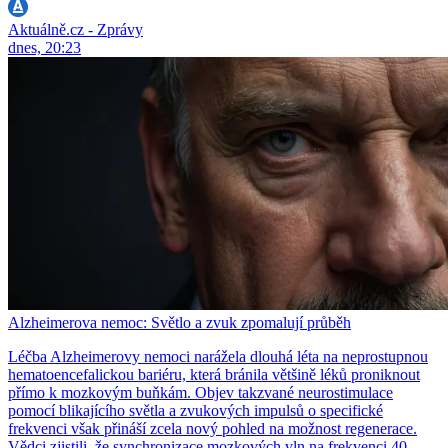
Aktuálně.cz - Zprávy
dnes, 20:23
Alzheimerova nemoc: Světlo a zvuk zpomalují průběh
Léčba Alzheimerovy nemoci narážela dlouhá léta na neprostupnou
hematoencefalickou bariéru, která bránila většině léků proniknout
přímo k mozkovým buňkám. Objev takzvané neurostimulace
pomocí blikajícího světla a zvukových impulsů o specifické
frekvenci však přináší zcela nový pohled na možnost regenerace.
Vědci zjistili, že synchronizace mozkových vln na frekvenci 40