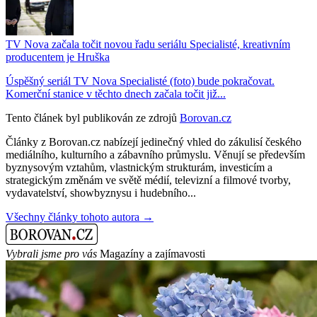
TV Nova začala točit novou řadu seriálu Specialisté, kreativním
producentem je Hruška
Úspěšný seriál TV Nova Specialisté (foto) bude pokračovat.
Komerční stanice v těchto dnech začala točit již...
Tento článek byl publikován ze zdrojů
Borovan.cz
Články z Borovan.cz nabízejí jedinečný vhled do zákulisí českého
mediálního, kulturního a zábavního průmyslu. Věnují se především
byznysovým vztahům, vlastnickým strukturám, investicím a
strategickým změnám ve světě médií, televizní a filmové tvorby,
vydavatelství, showbyznysu i hudebního...
Všechny články tohoto autora →
Vybrali jsme pro vás
Magazíny a zajímavosti