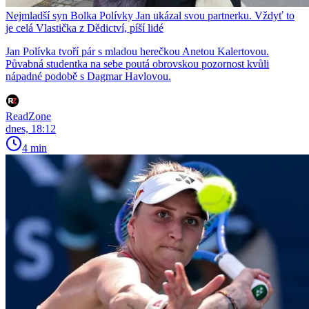
Nejmladší syn Bolka Polívky Jan ukázal svou partnerku. Vždyť to
je celá Vlastička z Dědictví, píší lidé
Jan Polívka tvoří pár s mladou herečkou Anetou Kalertovou.
Půvabná studentka na sebe poutá obrovskou pozornost kvůli
nápadné podobě s Dagmar Havlovou.
ReadZone
dnes, 18:12
4 min