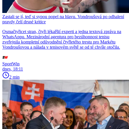
Zastali se jí, teď si sypou popel na hlavu. Vondroušová po odhalení
pravdy čelí drsné kritice
Osmačtyřicet stran, čtyři lékařští experti a jedna textová zpráva na
WhatsAppu. Mezinárodní agentura pro bezúhonnost tenisu
zveřejnila kompletní odůvodnění čtyřletého trestu pro Markétu
Vondroušovou a nálada v tenisovém světě se od té chvíle otočila.
SportWin
dnes, 18:11
2 min