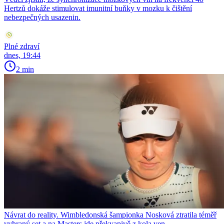
Hertzů dokáže stimulovat imunitní buňky v mozku k čištění
nebezpečných usazenin.
Plné zdraví
dnes, 19:44
2 min
Návrat do reality. Wimbledonská šampionka Nosková ztratila téměř
vyhraný set a na Masters jde překvapivě z kola ven