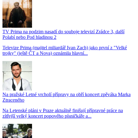
TV Prima na podzim nasadí do souboje televizí Zrádce 3, další
Polabí nebo Pod hladinou 2
Televize Prima (majitel miliardář Ivan Zach) jako první z "Velké
trojky" (ještě ČT a Nova) oznámila hlavní...
Na pražské Letné vrcholí přípravy na obří koncert zpěváka Marka
Ztraceného
Na Letenské pláni v Praze aktuálně finišují přípravné práce na
zítřejší velký koncert popového písničkáře a...