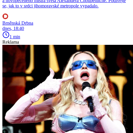
a novopečeného mistra světa Alexandera Choupenitche. Podívejte
se, jak to v srdci jihomoravské metropole vypadalo.
Brněnská Drbna
dnes, 18:40
1 min
Reklama