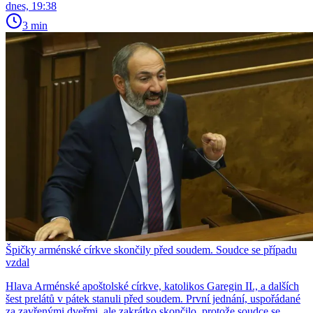
dnes, 19:38
3 min
Špičky arménské církve skončily před soudem. Soudce se případu
vzdal
Hlava Arménské apoštolské církve, katolikos Garegin II., a dalších
šest prelátů v pátek stanuli před soudem. První jednání, uspořádané
za zavřenými dveřmi, ale zakrátko skončilo, protože soudce se