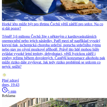
Horké léto může být pro třetinu Čechů větší zátěží pro srdce. Na co
si dát pozor?
Téměř 3,6 milionu Čechů žije s některým z kardiovaskulárních
onemocnění nebo jejich následky. Patří mezi ně například vysoký
krevní tlak, ischemická choroba srdeční, porucha srdečního rytmu
nebo stav po cévní mozkové příhodě. Právě tito lidé mohou hůře
zvládat vysoké letní teploty, dehydrataci, větší fyzickou zátěž i
změny režimu během dovolených. Častější konzumace alkoholu pak
může riziko dále zvyšovat. Jak tedy riziko problémů se srdcem co
nejvíc snížit?
Plné zdraví
dnes, 19:43
5 min
Reklama