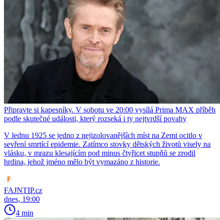
Připravte si kapesníky. V sobotu ve 20:00 vysílá Prima MAX příběh
podle skutečné události, který rozseká i ty nejtvrdší povahy
V lednu 1925 se jedno z nejizolovanějších míst na Zemi ocitlo v
sevření smrtící epidemie. Zatímco stovky dětských životů visely na
vlásku, v mrazu klesajícím pod minus čtyřicet stupňů se zrodil
hrdina, jehož jméno mělo být vymazáno z historie.
FAJNTIP.cz
dnes, 19:00
4 min