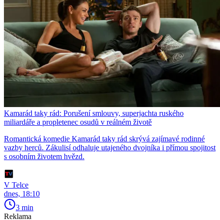
Kamarád taky rád: Porušení smlouvy, superjachta ruského
miliardáře a propletenec osudů v reálném životě
Romantická komedie Kamarád taky rád skrývá zajímavé rodinné
vazby herců. Zákulisí odhaluje utajeného dvojníka i přímou spojitost
s osobním životem hvězd.
V Telce
dnes, 18:10
3 min
Reklama