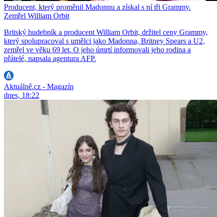
Producent, který proměnil Madonnu a získal s ní tři Grammy.
Zemřel William Orbit
Britský hudebník a producent William Orbit, držitel ceny Grammy,
který spolupracoval s umělci jako Madonna, Britney Spears a U2,
zemřel ve věku 69 let. O jeho úmrtí informovali jeho rodina a
přátelé, napsala agentura AFP.
Aktuálně.cz - Magazín
dnes, 18:22