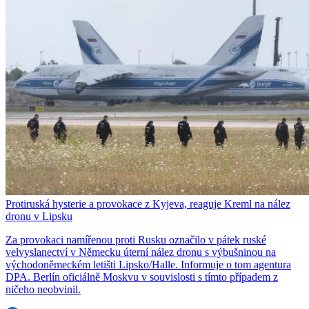
Protiruská hysterie a provokace z Kyjeva, reaguje Kreml na nález
dronu v Lipsku
Za provokaci namířenou proti Rusku označilo v pátek ruské
velvyslanectví v Německu úterní nález dronu s výbušninou na
východoněmeckém letišti Lipsko/Halle. Informuje o tom agentura
DPA. Berlín oficiálně Moskvu v souvislosti s tímto případem z
ničeho neobvinil.