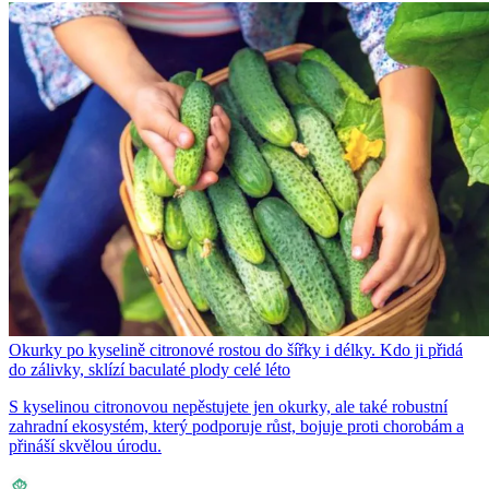
Okurky po kyselině citronové rostou do šířky i délky. Kdo ji přidá
do zálivky, sklízí baculaté plody celé léto
S kyselinou citronovou nepěstujete jen okurky, ale také robustní
zahradní ekosystém, který podporuje růst, bojuje proti chorobám a
přináší skvělou úrodu.