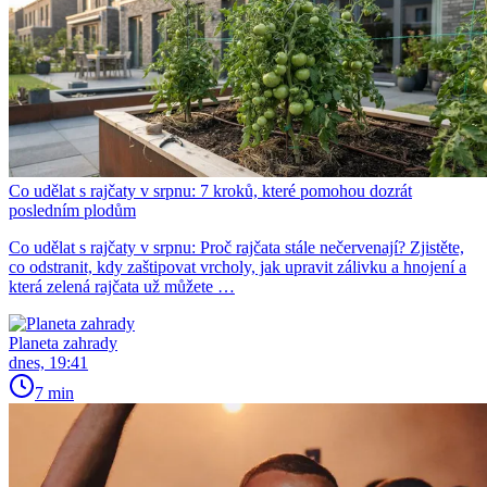
Co udělat s rajčaty v srpnu: 7 kroků, které pomohou dozrát
posledním plodům
Co udělat s rajčaty v srpnu: Proč rajčata stále nečervenají? Zjistěte,
co odstranit, kdy zaštipovat vrcholy, jak upravit zálivku a hnojení a
která zelená rajčata už můžete …
Planeta zahrady
dnes, 19:41
7 min