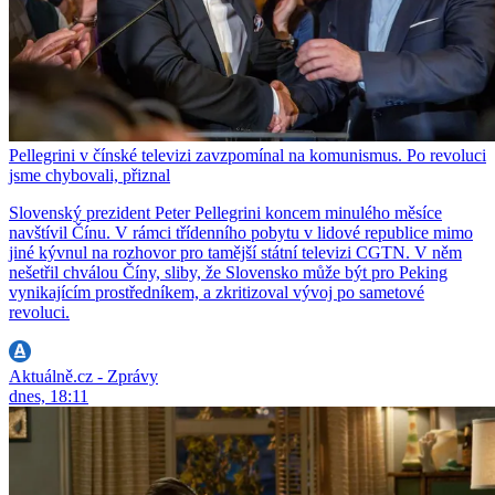
Pellegrini v čínské televizi zavzpomínal na komunismus. Po revoluci
jsme chybovali, přiznal
Slovenský prezident Peter Pellegrini koncem minulého měsíce
navštívil Čínu. V rámci třídenního pobytu v lidové republice mimo
jiné kývnul na rozhovor pro tamější státní televizi CGTN. V něm
nešetřil chválou Číny, sliby, že Slovensko může být pro Peking
vynikajícím prostředníkem, a zkritizoval vývoj po sametové
revoluci.
Aktuálně.cz - Zprávy
dnes, 18:11