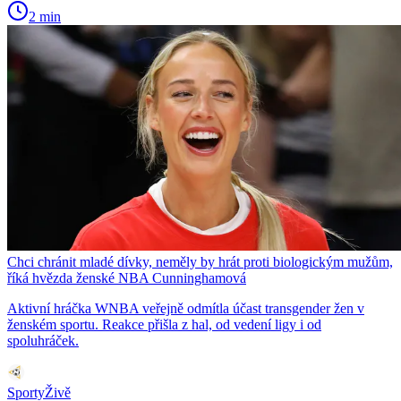
2 min
Chci chránit mladé dívky, neměly by hrát proti biologickým mužům,
říká hvězda ženské NBA Cunninghamová
Aktivní hráčka WNBA veřejně odmítla účast transgender žen v
ženském sportu. Reakce přišla z hal, od vedení ligy i od
spoluhráček.
SportyŽivě