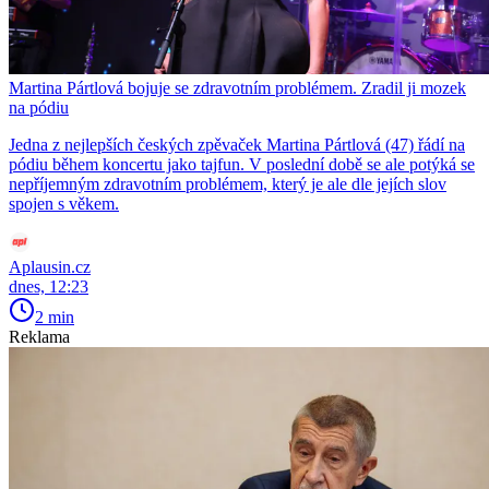
Martina Pártlová bojuje se zdravotním problémem. Zradil ji mozek
na pódiu
Jedna z nejlepších českých zpěvaček Martina Pártlová (47) řádí na
pódiu během koncertu jako tajfun. V poslední době se ale potýká se
nepříjemným zdravotním problémem, který je ale dle jejích slov
spojen s věkem.
Aplausin.cz
dnes, 12:23
2 min
Reklama