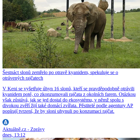
Šestnáct slonů zemřelo po otravě kyanidem, spekuluje se o
otrávených rajčatech
V Keni se vyšetřuje úhyn 16 slonů, kteří se pravděpodobně otrávili
kyanidem poté, co zkonzumovali rajčata z okolních farem. Otázkou
však zůstává, jak se jed dostal do ekosystému, v němž spolu s
divokou zvěří žijí také domácí zvířata. Pěstitelé podle agentury AP
popírají tvrzení, že by sloni uhynuli po konzumaci rajčat.
Aktuálně.cz - Zprávy
dnes, 13:12