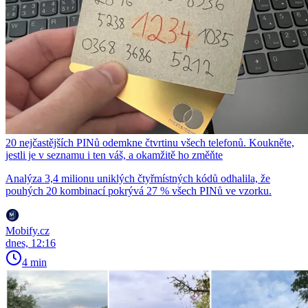
20 nejčastějších PINů odemkne čtvrtinu všech telefonů. Koukněte,
jestli je v seznamu i ten váš, a okamžitě ho změňte
Analýza 3,4 milionu uniklých čtyřmístných kódů odhalila, že
pouhých 20 kombinací pokrývá 27 % všech PINů ve vzorku.
Mobify.cz
dnes, 12:16
4 min