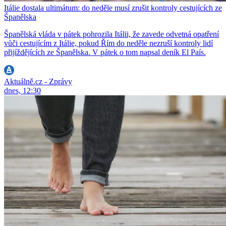
Itálie dostala ultimátum: do neděle musí zrušit kontroly cestujících ze
Španělska
Španělská vláda v pátek pohrozila Itálii, že zavede odvetná opatření
vůči cestujícím z Itálie, pokud Řím do neděle nezruší kontroly lidí
přijíždějících ze Španělska. V pátek o tom napsal deník El País.
Aktuálně.cz - Zprávy
dnes, 12:30