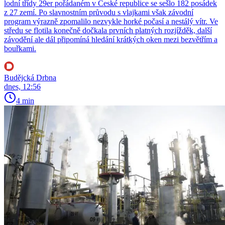
lodní třídy 29er pořádaném v České republice se sešlo 182 posádek
z 27 zemí. Po slavnostním průvodu s vlajkami však závodní
program výrazně zpomalilo nezvykle horké počasí a nestálý vítr. Ve
středu se flotila konečně dočkala prvních platných rozjížděk, další
závodění ale dál připomíná hledání krátkých oken mezi bezvětřím a
bouřkami.
Budějcká Drbna
dnes, 12:56
4 min