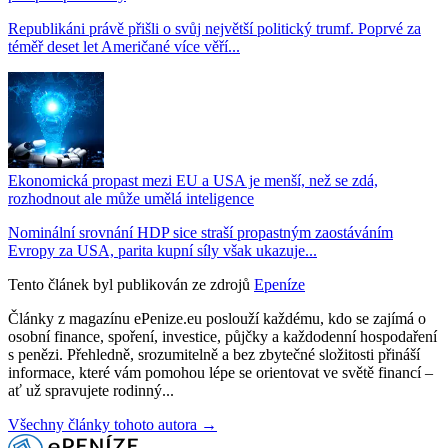
Republikáni právě přišli o svůj největší politický trumf. Poprvé za
téměř deset let Američané více věří...
Ekonomická propast mezi EU a USA je menší, než se zdá,
rozhodnout ale může umělá inteligence
Nominální srovnání HDP sice straší propastným zaostáváním
Evropy za USA, parita kupní síly však ukazuje...
Tento článek byl publikován ze zdrojů
Epeníze
Články z magazínu ePenize.eu poslouží každému, kdo se zajímá o
osobní finance, spoření, investice, půjčky a každodenní hospodaření
s penězi. Přehledně, srozumitelně a bez zbytečné složitosti přináší
informace, které vám pomohou lépe se orientovat ve světě financí –
ať už spravujete rodinný...
Všechny články tohoto autora →