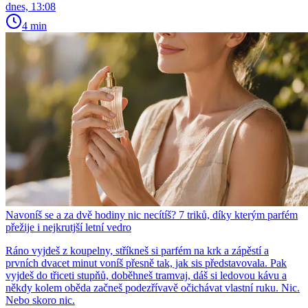
dnes, 13:08
4 min
Navoníš se a za dvě hodiny nic necítíš? 7 triků, díky kterým parfém
přežije i nejkrutjší letní vedro
Ráno vyjdeš z koupelny, stříkneš si parfém na krk a zápěstí a
prvních dvacet minut voníš přesně tak, jak sis představovala. Pak
vyjdeš do třiceti stupňů, doběhneš tramvaj, dáš si ledovou kávu a
někdy kolem oběda začneš podezřívavě očichávat vlastní ruku. Nic.
Nebo skoro nic.