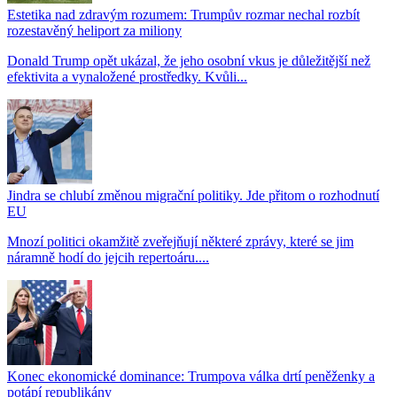
Estetika nad zdravým rozumem: Trumpův rozmar nechal rozbít
rozestavěný heliport za miliony
Donald Trump opět ukázal, že jeho osobní vkus je důležitější než
efektivita a vynaložené prostředky. Kvůli...
Jindra se chlubí změnou migrační politiky. Jde přitom o rozhodnutí
EU
Mnozí politici okamžitě zveřejňují některé zprávy, které se jim
náramně hodí do jejcih repertoáru....
Konec ekonomické dominance: Trumpova válka drtí peněženky a
potápí republikány