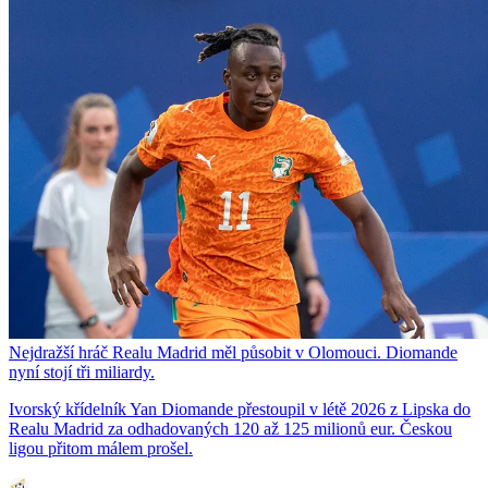
Nejdražší hráč Realu Madrid měl působit v Olomouci. Diomande
nyní stojí tři miliardy.
Ivorský křídelník Yan Diomande přestoupil v létě 2026 z Lipska do
Realu Madrid za odhadovaných 120 až 125 milionů eur. Českou
ligou přitom málem prošel.