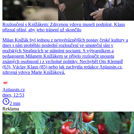
Rozloučení s Knížákem: Zdrcenou vdovu museli podpírat, Klaus
přiznal přání, aby jeho trápení už skončilo
Milan Knížák byl jednou z nejsvéráznějších postav české kultury a
dnes s ním proběhlo poslední rozloučení ve smuteční síni v
pražských Strašnicích se státními poctami. S výtvarníkem a
pedagogem Milanem Knížákem se přijelo rozloučit spoustu
známých osobností i z vrcholné politiky. Nechyběl Oto Klempíř
(63), Václav Klaus (85) nebo jak zachytila redakce Aplausin.cz,
zdrcená vdova Marie Knížáková.
Aplausin.cz
dnes, 12:53
2 min
Reklama