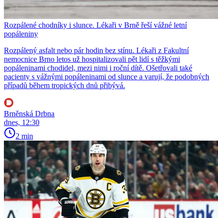
Rozpálené chodníky i slunce. Lékaři v Brně řeší vážné letní
popáleniny
Rozpálený asfalt nebo pár hodin bez stínu. Lékaři z Fakultní
nemocnice Brno letos už hospitalizovali pět lidí s těžkými
popáleninami chodidel, mezi nimi i roční dítě. Ošetřovali také
pacienty s vážnými popáleninami od slunce a varují, že podobných
případů během tropických dnů přibývá.
Brněnská Drbna
dnes, 12:30
2 min