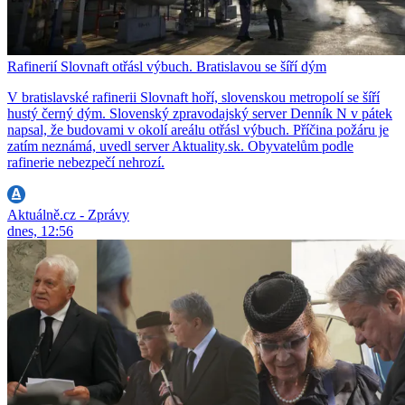
Rafinerií Slovnaft otřásl výbuch. Bratislavou se šíří dým
V bratislavské rafinerii Slovnaft hoří, slovenskou metropolí se šíří
hustý černý dým. Slovenský zpravodajský server Denník N v pátek
napsal, že budovami v okolí areálu otřásl výbuch. Příčina požáru je
zatím neznámá, uvedl server Aktuality.sk. Obyvatelům podle
rafinerie nebezpečí nehrozí.
Aktuálně.cz - Zprávy
dnes, 12:56