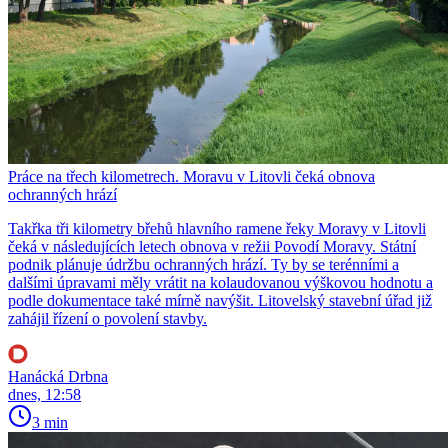
Práce na třech kilometrech. Moravu v Litovli čeká obnova
ochranných hrází
Takřka tři kilometry břehů hlavního ramene řeky Moravy v Litovli
čeká v následujících letech obnova v režii Povodí Moravy. Státní
podnik plánuje údržbu ochranných hrází. Ty by se terénními a
dalšími úpravami měly vrátit na kolaudovanou výškovou hodnotu a
podle dokumentace také mírně navýšit. Litovelský stavební úřad již
zahájil řízení o povolení stavby.
Hanácká Drbna
dnes, 12:58
3 min