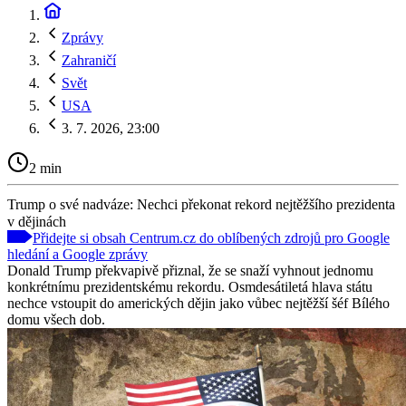
Zprávy
Zahraničí
Svět
USA
3. 7. 2026, 23:00
2 min
Trump o své nadváze: Nechci překonat rekord nejtěžšího prezidenta
v dějinách
Přidejte si obsah Centrum.cz do oblíbených zdrojů pro Google
hledání a Google zprávy
Donald Trump překvapivě přiznal, že se snaží vyhnout jednomu
konkrétnímu prezidentskému rekordu. Osmdesátiletá hlava státu
nechce vstoupit do amerických dějin jako vůbec nejtěžší šéf Bílého
domu všech dob.