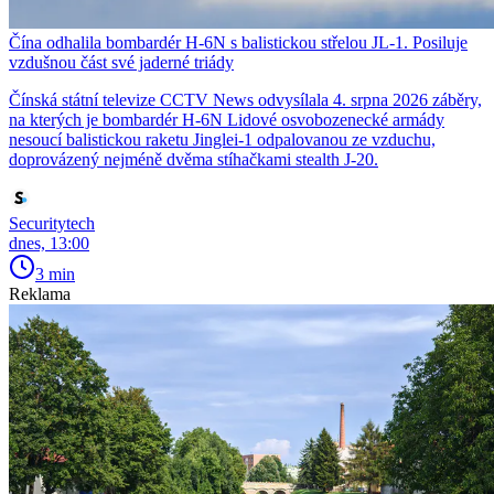
Čína odhalila bombardér H-6N s balistickou střelou JL-1. Posiluje
vzdušnou část své jaderné triády
Čínská státní televize CCTV News odvysílala 4. srpna 2026 záběry,
na kterých je bombardér H-6N Lidové osvobozenecké armády
nesoucí balistickou raketu Jinglei-1 odpalovanou ze vzduchu,
doprovázený nejméně dvěma stíhačkami stealth J-20.
Securitytech
dnes, 13:00
3 min
Reklama