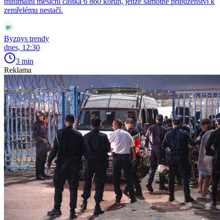
minimální měsíční částka 6 860 korun, jenže samotné příbuzenství k
zemřelému nestačí.
Byznys trendy
dnes, 12:30
3 min
Reklama