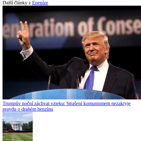
Další články z
Epeníze
Trumpův noční záchvat vzteku: Strašení komunismem nezakryje
pravdu o drahém benzínu