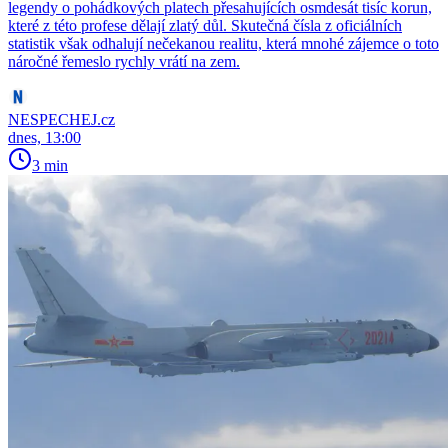
legendy o pohádkových platech přesahujících osmdesát tisíc korun,
které z této profese dělají zlatý důl. Skutečná čísla z oficiálních
statistik však odhalují nečekanou realitu, která mnohé zájemce o toto
náročné řemeslo rychly vrátí na zem.
NESPECHEJ.cz
dnes, 13:00
3 min