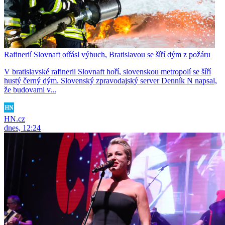
Rafinerií Slovnaft otřásl výbuch, Bratislavou se šíří dým z požáru
V bratislavské rafinerii Slovnaft hoří, slovenskou metropolí se šíří
hustý černý dým. Slovenský zpravodajský server Denník N napsal,
že budovami v...
HN.cz
dnes, 12:24