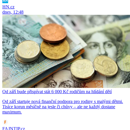
HN.cz
dnes, 12:48
Od září bude přispívat stát 6 000 Kč rodičům na hlídání dětí
Od září startuje nová finanční podpora pro rodiny s malými dětmi.
Tisíce korun měsíčně na jesle či chůvy – ale ne každý dostane
maximum.
FAJNTIP.cz