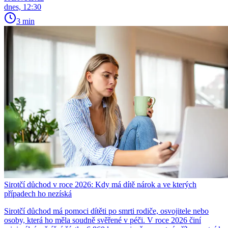
dnes, 12:30
3 min
Sirotčí důchod v roce 2026: Kdy má dítě nárok a ve kterých
případech ho nezíská
Sirotčí důchod má pomoci dítěti po smrti rodiče, osvojitele nebo
osoby, která ho měla soudně svěřené v péči. V roce 2026 činí