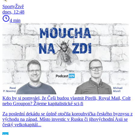
SportyŽivě
dnes, 12:48
4 min
Kdo by si pomyslel, že Češi budou vlastnit Pirelli, Royal Mail, Colt
nebo Groupon? Žijeme kapitalistické sci-fi
Za poslední dekádu se úplně otočila korouhvička českého byznysu z
východu na západ. Místo investic v Rusku či jihovýchodní Asii se
český velkokapitál...