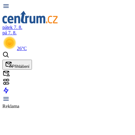
pátek 7. 8.
pá 7. 8.
26°C
Přihlášení
Reklama