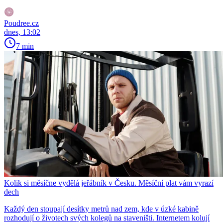
Poudree.cz
dnes, 13:02
7 min
Kolik si měsíčne vydělá jeřábník v Česku. Měsíční plat vám vyrazí
dech
Každý den stoupají desítky metrů nad zem, kde v úzké kabině
rozhodují o životech svých kolegů na staveništi. Internetem kolují