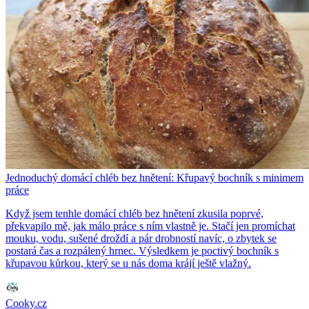
Jednoduchý domácí chléb bez hnětení: Křupavý bochník s minimem
práce
Když jsem tenhle domácí chléb bez hnětení zkusila poprvé,
překvapilo mě, jak málo práce s ním vlastně je. Stačí jen promíchat
mouku, vodu, sušené droždí a pár drobností navíc, o zbytek se
postará čas a rozpálený hrnec. Výsledkem je poctivý bochník s
křupavou kůrkou, který se u nás doma krájí ještě vlažný.
Cooky.cz