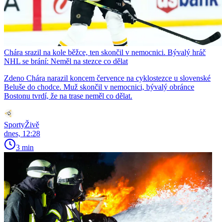
Chára srazil na kole běžce, ten skončil v nemocnici. Bývalý hráč
NHL se brání: Neměl na stezce co dělat
Zdeno Chára narazil koncem července na cyklostezce u slovenské
Beluše do chodce. Muž skončil v nemocnici, bývalý obránce
Bostonu tvrdí, že na trase neměl co dělat.
SportyŽivě
dnes, 12:28
3 min