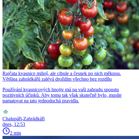
Rajčata kvasnice milují, ale cibule a česnek po nich měknou.
Většina zahrádkářů zalévá droždím všechno bez rozdílu
Používání kvasnicových hnojiv má na vaši zahradu spoustu
pozitivních účinků. Aby tomu tak však skutečně bylo, musíte
pamatovat na tato jednoduchá pravidla.
Chalupáři-Zahrádkáři
dnes, 12:53
2 min