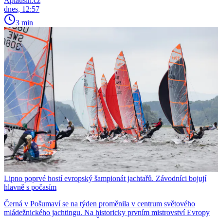
Aplausin.cz
dnes, 12:57
3 min
Lipno poprvé hostí evropský šampionát jachtařů. Závodníci bojují
hlavně s počasím
Černá v Pošumaví se na týden proměnila v centrum světového
mládežnického jachtingu. Na historicky prvním mistrovství Evropy