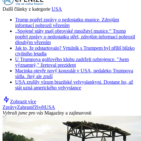
Další články z kategorie
USA
Trump popřel zprávy o nedostatku munice. Zdrojům
informací pohrozil vězením
„Spojené státy mají obrovské množství munice.“ Trump
popřel zprávy o nedostatku střel, zdrojům informací pohrozil
dlouhým vězením
Jak to, že odstartovalo? Vrtulník s Trumpem byl příliš blízko
civilního letadla
U Trumpova golfového klubu zadrželi ozbrojence. "Jsem
významný," žertoval prezident
Macinka otevře nový konzulát v USA, nedaleko Trumpova
sídla. Jiný ale zruší
USA zrušily vízum brazilské velvyslankyni. Dostane ho, až
stát uzná amerického velvyslance
Zobrazit více
Zprávy
Zahraničí
Svět
USA
Vybrali jsme pro vás
Magazíny a zajímavosti