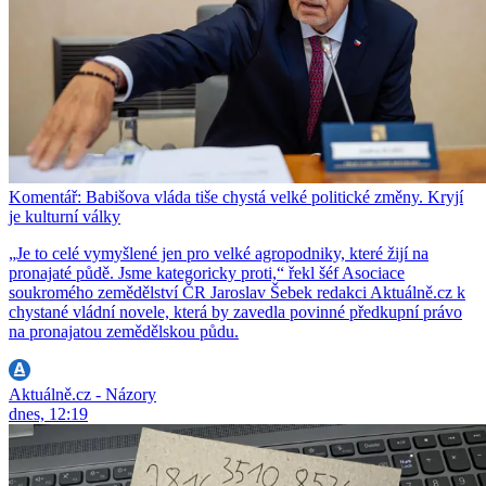
Komentář: Babišova vláda tiše chystá velké politické změny. Kryjí
je kulturní války
„Je to celé vymyšlené jen pro velké agropodniky, které žijí na
pronajaté půdě. Jsme kategoricky proti,“ řekl šéf Asociace
soukromého zemědělství ČR Jaroslav Šebek redakci Aktuálně.cz k
chystané vládní novele, která by zavedla povinné předkupní právo
na pronajatou zemědělskou půdu.
Aktuálně.cz - Názory
dnes, 12:19