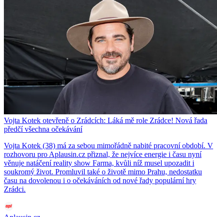
Vojta Kotek otevřeně o Zrádcích: Láká mě role Zrádce! Nová řada
předčí všechna očekávání
Vojta Kotek (38) má za sebou mimořádně nabité pracovní období. V
rozhovoru pro Aplausin.cz přiznal, že nejvíce energie i času nyní
věnuje natáčení reality show Farma, kvůli níž musel upozadit i
soukromý život. Promluvil také o životě mimo Prahu, nedostatku
času na dovolenou i o očekáváních od nové řady populární hry
Zrádci.