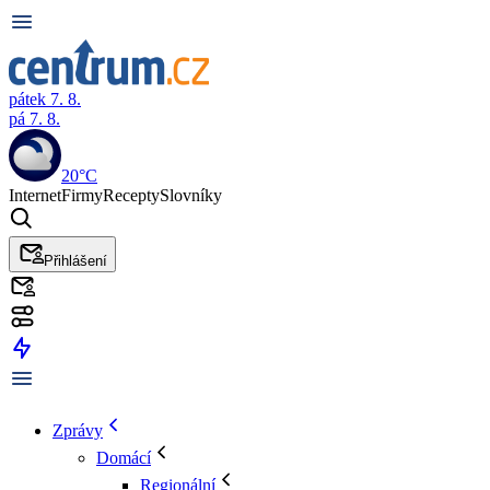
pátek 7. 8.
pá 7. 8.
20°C
Internet
Firmy
Recepty
Slovníky
Přihlášení
Zprávy
Domácí
Regionální