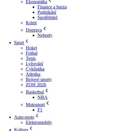
Ekonomika
Finance a burza
Podnikání
Spotřebitel
Krimi
Doprava
Nehody
Sport
Hokej
Fotbal
Tenis
Lyžování
Cyklistika
Atletika
Bojové sporty
ZOH 2026
Basketbal
NBA
Motosport
F1
Auto-moto
Elektromobily
Kultura