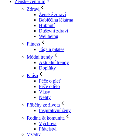
Ženské centrum
Zdraví
Ženské zdraví
Babiččina lékárna
Hubnutí
Duševní zdraví
Wellbeing
Fitness
Jóga a pilates
Módní trendy
Aktuální trendy
Doplňky
Krása
Péče o pleť
Péče o tělo
Vlasy
Nehty
Příběhy ze života
Inspirativní ženy
Rodina & komunita
Výchova
Přátelství
Vztahy