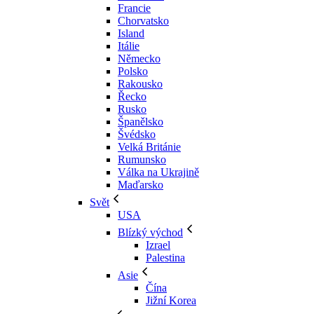
Francie
Chorvatsko
Island
Itálie
Německo
Polsko
Rakousko
Řecko
Rusko
Španělsko
Švédsko
Velká Británie
Rumunsko
Válka na Ukrajině
Maďarsko
Svět
USA
Blízký východ
Izrael
Palestina
Asie
Čína
Jižní Korea