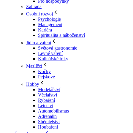
Pro hospodyňky
Zahrada
Osobní rozvoj
Psychologie
Management
Kariéra
Spiritualita a náboženství
Jídlo a vaření
Světová gastronomie
Levné vaření
Kulinářské triky
Mazlíčci
Kočky
Pejskové
Hobby
Modelářství
Včelařství
Rybaření
Letectví
Automobilismus
Adrenalin
Sběratelství
Houbaření