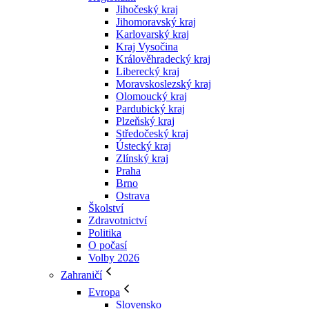
Jihočeský kraj
Jihomoravský kraj
Karlovarský kraj
Kraj Vysočina
Králověhradecký kraj
Liberecký kraj
Moravskoslezský kraj
Olomoucký kraj
Pardubický kraj
Plzeňský kraj
Středočeský kraj
Ústecký kraj
Zlínský kraj
Praha
Brno
Ostrava
Školství
Zdravotnictví
Politika
O počasí
Volby 2026
Zahraničí
Evropa
Slovensko