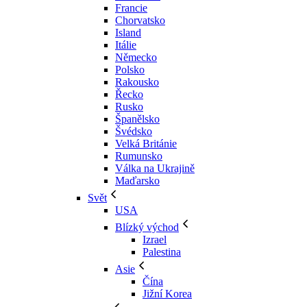
Francie
Chorvatsko
Island
Itálie
Německo
Polsko
Rakousko
Řecko
Rusko
Španělsko
Švédsko
Velká Británie
Rumunsko
Válka na Ukrajině
Maďarsko
Svět
USA
Blízký východ
Izrael
Palestina
Asie
Čína
Jižní Korea