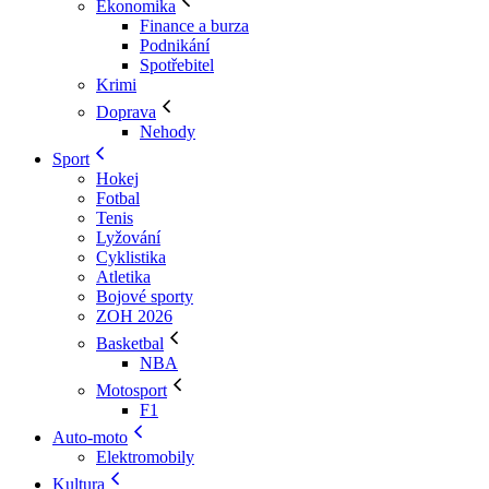
Ekonomika
Finance a burza
Podnikání
Spotřebitel
Krimi
Doprava
Nehody
Sport
Hokej
Fotbal
Tenis
Lyžování
Cyklistika
Atletika
Bojové sporty
ZOH 2026
Basketbal
NBA
Motosport
F1
Auto-moto
Elektromobily
Kultura