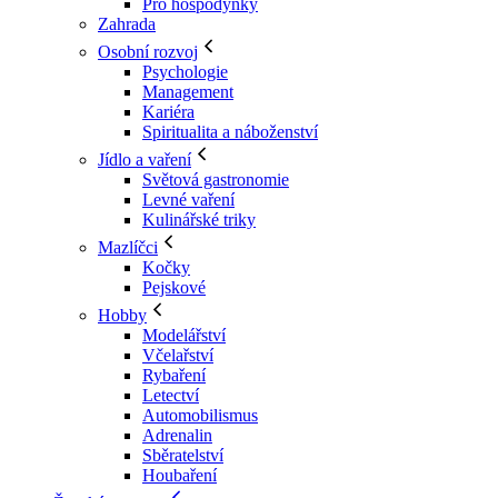
Pro hospodyňky
Zahrada
Osobní rozvoj
Psychologie
Management
Kariéra
Spiritualita a náboženství
Jídlo a vaření
Světová gastronomie
Levné vaření
Kulinářské triky
Mazlíčci
Kočky
Pejskové
Hobby
Modelářství
Včelařství
Rybaření
Letectví
Automobilismus
Adrenalin
Sběratelství
Houbaření