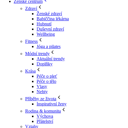
Ženské centrum
Zdraví
Ženské zdraví
Babiččina lékárna
Hubnutí
Duševní zdraví
Wellbeing
Fitness
Jóga a pilates
Módní trendy
Aktuální trendy
Doplňky
Krása
Péče o pleť
Péče o tělo
Vlasy
Nehty
Příběhy ze života
Inspirativní ženy
Rodina & komunita
Výchova
Přátelství
Vztahy