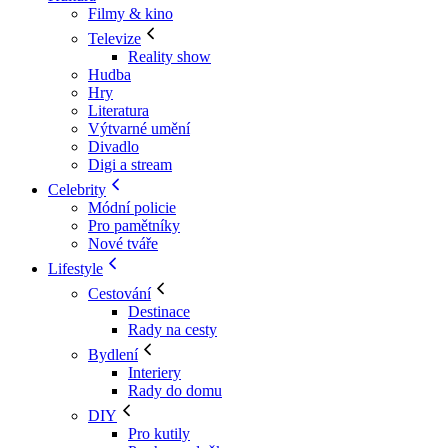
Filmy & kino
Televize
Reality show
Hudba
Hry
Literatura
Výtvarné umění
Divadlo
Digi a stream
Celebrity
Módní policie
Pro pamětníky
Nové tváře
Lifestyle
Cestování
Destinace
Rady na cesty
Bydlení
Interiery
Rady do domu
DIY
Pro kutily