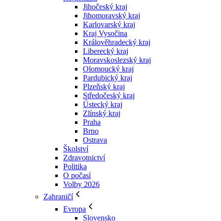
Jihočeský kraj
Jihomoravský kraj
Karlovarský kraj
Kraj Vysočina
Králověhradecký kraj
Liberecký kraj
Moravskoslezský kraj
Olomoucký kraj
Pardubický kraj
Plzeňský kraj
Středočeský kraj
Ústecký kraj
Zlínský kraj
Praha
Brno
Ostrava
Školství
Zdravotnictví
Politika
O počasí
Volby 2026
Zahraničí
Evropa
Slovensko