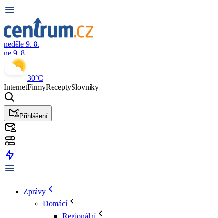
neděle 9. 8.
ne 9. 8.
30°C
Internet
Firmy
Recepty
Slovníky
Přihlášení
Zprávy
Domácí
Regionální