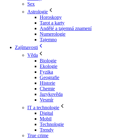
Sex
Astrologie
Horoskopy
Tarot a karty
Andělé a tajemná znamení
Numerologie
Tajemno
Zajímavosti
Věda
Biologie
Ekologie
Fyzika
Geografie
Historie
Chemie
Jazykověda
Vesmír
IT a technologie
Digital
Mobil
Technologie
Trendy
True crime