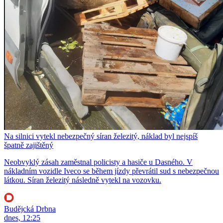
Na silnici vytekl nebezpečný síran železitý, náklad byl nejspíš
špatně zajištěný
Neobvyklý zásah zaměstnal policisty a hasiče u Dasného. V
nákladním vozidle Iveco se během jízdy převrátil sud s nebezpečnou
látkou. Síran železitý následně vytekl na vozovku.
Budějcká Drbna
dnes, 12:25