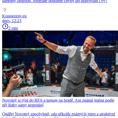
samotný fastfood. Neděláte podobné chyby při stravovaní i vy?
Krasnezeny.eu
dnes, 12:23
2 min
Novotný si rýpl do RFA a turnaje na hradě. Ani známá jména podle
něj lístky samy neprodají
Ondřej Novotný zpochybnil, zda několik známých jmen a atraktivní