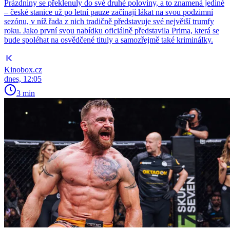
Prázdniny se překlenuly do své druhé poloviny, a to znamená jediné
– české stanice už po letní pauze začínají lákat na svou podzimní
sezónu, v níž řada z nich tradičně představuje své největší trumfy
roku. Jako první svou nabídku oficiálně představila Prima, která se
bude spoléhat na osvědčené tituly a samozřejmě také kriminálky.
Kinobox.cz
dnes, 12:05
3 min