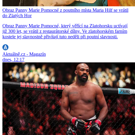
Obraz Panny Marie Pomocné z poutního místa Maria Hilf se vrátil
do Zlatých Hor
Obraz Panny Marie Pomocné, který věřící na Zlatohorsku uctívají
již 300 let, se vrátil z restaurátorské dílny. Ve zlatohorském farním
kostele jej slavnostně přivítají tuto neděli při poutní slavnosti.
Aktuálně.cz - Magazín
dnes, 12:17