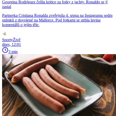
Georgina Rodríguez čelila kritice za fotky z jachty. Ronaldo se jí
zastal
Partnerka Cristiana Ronalda zveřejnila 4. srpna na Instagramu sedm
snímků z dovolené na Mallorce. Pod fotkami se strhla lavina
komentářů o jejím těle.
SportyŽivě
dnes, 12:01
3 min