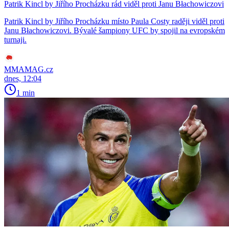
Patrik Kincl by Jiřího Procházku rád viděl proti Janu Błachowiczovi
Patrik Kincl by Jiřího Procházku místo Paula Costy raději viděl proti
Janu Błachowiczovi. Bývalé šampiony UFC by spojil na evropském
turnaji.
MMAMAG.cz
dnes, 12:04
1 min