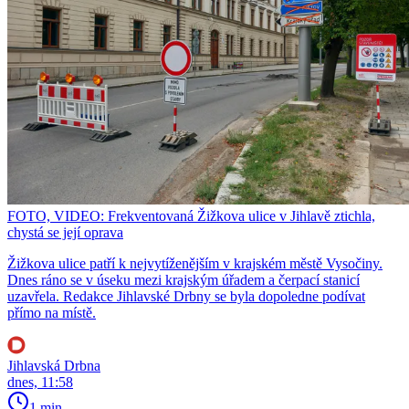
FOTO, VIDEO: Frekventovaná Žižkova ulice v Jihlavě ztichla,
chystá se její oprava
Žižkova ulice patří k nejvytíženějším v krajském městě Vysočiny.
Dnes ráno se v úseku mezi krajským úřadem a čerpací stanicí
uzavřela. Redakce Jihlavské Drbny se byla dopoledne podívat
přímo na místě.
Jihlavská Drbna
dnes, 11:58
1 min