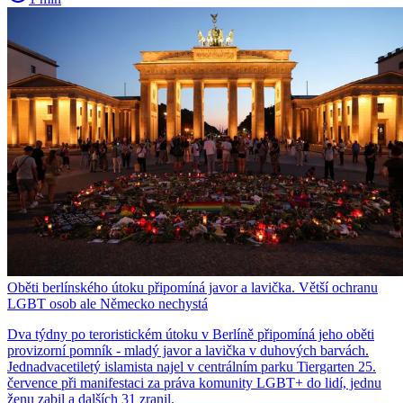
Oběti berlínského útoku připomíná javor a lavička. Větší ochranu
LGBT osob ale Německo nechystá
Dva týdny po teroristickém útoku v Berlíně připomíná jeho oběti
provizorní pomník - mladý javor a lavička v duhových barvách.
Jednadvacetiletý islamista najel v centrálním parku Tiergarten 25.
července při manifestaci za práva komunity LGBT+ do lidí, jednu
ženu zabil a dalších 31 zranil.