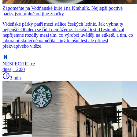
Zapomeňte na Vodňanské kuře i na Krahulík. Nejlepší poctivé
párky jsou úplně od jiné značky
Vídeňské párky patří mezi stálice českých lednic. Jak vybrat ty
nejlepší? Obalem se řídit nemůžeme. Letošní test dTestu ukázal
nepříjemné rozdíly mezi tím, co výrobci uvádějí na etiketě, a tím, co
laboratoř skutečně naměřila. Jiný letošní test ale přinesl
překvapivého vítěze.
NESPECHEJ.cz
dnes, 12:00
3 min