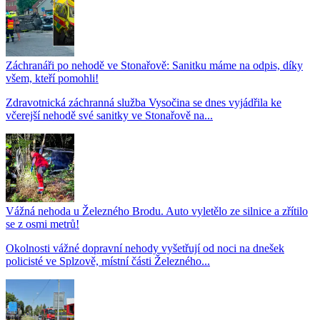
Záchranáři po nehodě ve Stonařově: Sanitku máme na odpis, díky
všem, kteří pomohli!
Zdravotnická záchranná služba Vysočina se dnes vyjádřila ke
včerejší nehodě své sanitky ve Stonařově na...
Vážná nehoda u Železného Brodu. Auto vyletělo ze silnice a zřítilo
se z osmi metrů!
Okolnosti vážné dopravní nehody vyšetřují od noci na dnešek
policisté ve Splzově, místní části Železného...