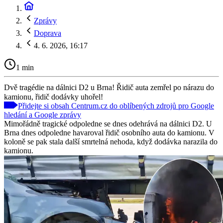
Zprávy
Doprava
4. 6. 2026, 16:17
1 min
Dvě tragédie na dálnici D2 u Brna! Řidič auta zemřel po nárazu do
kamionu, řidič dodávky uhořel!
Přidejte si obsah Centrum.cz do oblíbených zdrojů pro Google
hledání a Google zprávy
Mimořádně tragické odpoledne se dnes odehrává na dálnici D2. U
Brna dnes odpoledne havaroval řidič osobního auta do kamionu. V
koloně se pak stala další smrtelná nehoda, když dodávka narazila do
kamionu.