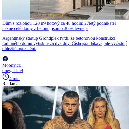
Dům s rozlohou 120 m² hotový za 48 hodin: 27letý podnikatel
tiskne celé domy z betonu, jsou o 30 % levnější
Argentinský startup Grondplek tvrdí, že betonovou konstrukci
rodinného domu vytiskne za dva dny. Čísla jsou lákavá, ale vyžadují
důležité upřesnění.
Mobify.cz
dnes, 11:59
4 min
Reklama