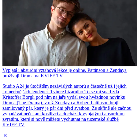
Vypjatá i absurdní vztahová lekce je online. Pattinson a Zendaya
prožívají Drama na KVIFF TV
Studio A24 je útočištěm nezávislých autorů a částečně už i jejich
komerčnějších tendencí. Tvůrce bizarního To se mi snad zdá
Kristoffer Borgli pod ním na jaře vydal svou hvězdnou novinku
Drama (The Drama), v níž Zendaya a Robert Pattinson hrají
zamilovaný pár, který je pár dní před svatbou. Ze skříně ale začnou
vypadávat nečekaní kostlivci a dochází k vypjatým i absurdním
zvratům, které si nově můžete vychutnat na tuzemské službě
KVIFF.TV.