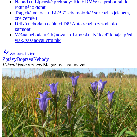
Nehoda u Lipenské přehrady: Řidič BMW se proboural do
rodinného domu
Tragická nehoda u Bílé! 71letý motorkář se srazil s jelenem,
oba zemřeli
Drtivá nehoda na dálnici D8! Auto vrazilo zezadu do
kamionu
Vážná nehoda u Chýnova na Táborsku. Náklaďák najel před
vlak, zasahoval vrtulník
Zobrazit více
Zprávy
Doprava
Nehody
Vybrali jsme pro vás
Magazíny a zajímavosti