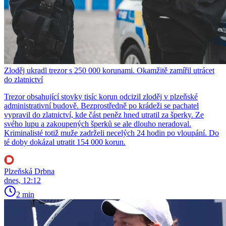
Zloděj ukradl trezor s 250 000 korunami. Okamžitě zamířil utrácet
do zlatnictví
Trezor obsahující stovky tisíc korun odcizil zloděj v plzeňské
administrativní budově. Bezprostředně po krádeži se pachatel
vypravil do zlatnictví, kde část peněz hned utratil za šperky. Ze
svého lupu a zakoupených šperků se ale dlouho neradoval.
Kriminalisté totiž muže zadrželi necelých 24 hodin po vloupání. Do
té doby dokázal utratit 154 000 korun.
Plzeňská Drbna
dnes, 12:12
2 min