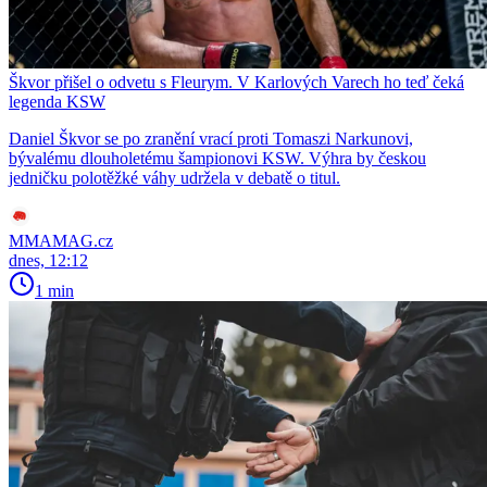
Škvor přišel o odvetu s Fleurym. V Karlových Varech ho teď čeká
legenda KSW
Daniel Škvor se po zranění vrací proti Tomaszi Narkunovi,
bývalému dlouholetému šampionovi KSW. Výhra by českou
jedničku polotěžké váhy udržela v debatě o titul.
MMAMAG.cz
dnes, 12:12
1 min