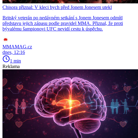
Chisora přiznal: V kleci bych před Jonem Jonesem utekl
Britský veterán po nedávném setkání s Jonem Jonesem odmítl
představu jejich zápasu podle pravidel MMA. Přiznal, že proti
bývalému šampionovi UFC nevidí cestu k úspěchu.
MMAMAG.cz
dnes, 12:16
1 min
Reklama