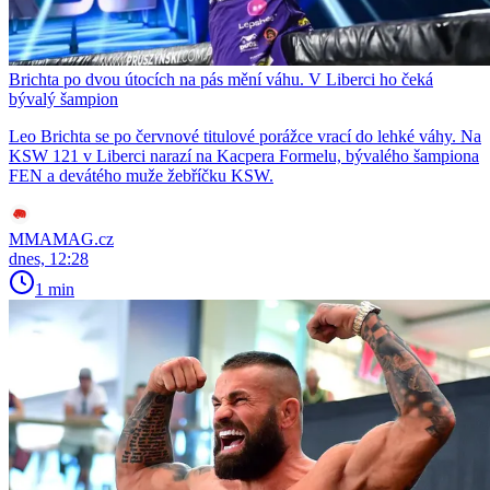
Brichta po dvou útocích na pás mění váhu. V Liberci ho čeká
bývalý šampion
Leo Brichta se po červnové titulové porážce vrací do lehké váhy. Na
KSW 121 v Liberci narazí na Kacpera Formelu, bývalého šampiona
FEN a devátého muže žebříčku KSW.
MMAMAG.cz
dnes, 12:28
1 min