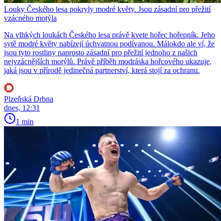
Louky Českého lesa pokryly modré květy. Jsou zásadní pro přežití
vzácného motýla
Na vlhkých loukách Českého lesa právě kvete hořec hořepník. Jeho
sytě modré květy nabízejí úchvatnou podívanou. Málokdo ale ví, že
jsou tyto rostliny naprosto zásadní pro přežití jednoho z našich
nejvzácnějších motýlů. Právě příběh modráska hořcového ukazuje,
jaká jsou v přírodě jedinečná partnerství, která stojí za ochranu.
Plzeňská Drbna
dnes, 12:31
1 min