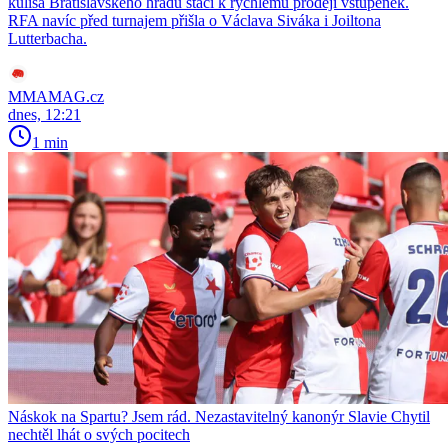
kulisa Bratislavského hradu stačí k rychlému prodeji vstupenek.
RFA navíc před turnajem přišla o Václava Siváka i Joiltona
Lutterbacha.
MMAMAG.cz
dnes, 12:21
1 min
Náskok na Spartu? Jsem rád. Nezastavitelný kanonýr Slavie Chytil
nechtěl lhát o svých pocitech