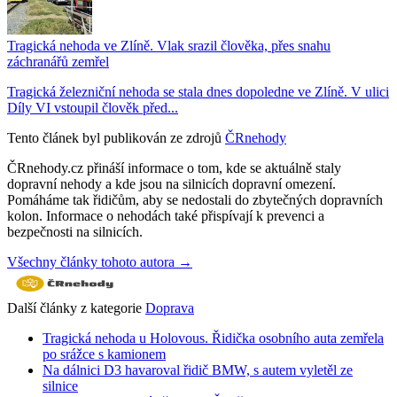
Tragická nehoda ve Zlíně. Vlak srazil člověka, přes snahu
záchranářů zemřel
Tragická železniční nehoda se stala dnes dopoledne ve Zlíně. V ulici
Díly VI vstoupil člověk před...
Tento článek byl publikován ze zdrojů
ČRnehody
ČRnehody.cz přináší informace o tom, kde se aktuálně staly
dopravní nehody a kde jsou na silnicích dopravní omezení.
Pomáháme tak řidičům, aby se nedostali do zbytečných dopravních
kolon. Informace o nehodách také přispívají k prevenci a
bezpečnosti na silnicích.
Všechny články tohoto autora →
Další články z kategorie
Doprava
Tragická nehoda u Holovous. Řidička osobního auta zemřela
po srážce s kamionem
Na dálnici D3 havaroval řidič BMW, s autem vyletěl ze
silnice