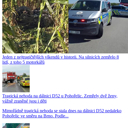
Jeden z nejtragičtějších víkendů v historii. Na silnicích zemřelo 8
lidí, z toho 5 motorkářů
Tragická nehoda na dálnici D52 u Pohořelic. Zemřely dvě ženy,
vážně zraněné jsou i děti
Mimořádně tragická nehoda se stala dnes na dálnici D52 nedaleko
Pohořelic ve směru na Brno. Podle...