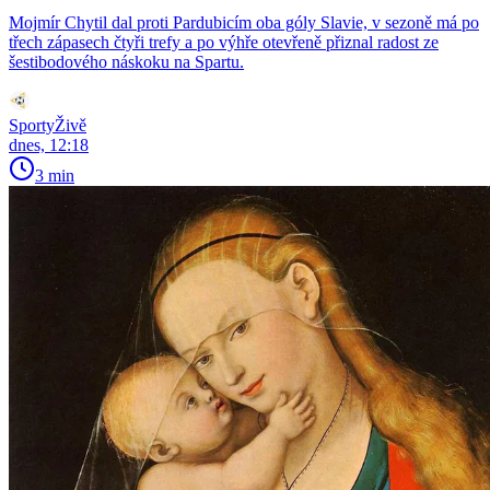
Mojmír Chytil dal proti Pardubicím oba góly Slavie, v sezoně má po
třech zápasech čtyři trefy a po výhře otevřeně přiznal radost ze
šestibodového náskoku na Spartu.
SportyŽivě
dnes, 12:18
3 min