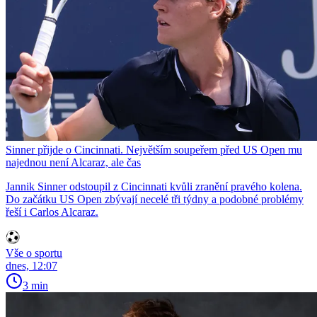
Sinner přijde o Cincinnati. Největším soupeřem před US Open mu
najednou není Alcaraz, ale čas
Jannik Sinner odstoupil z Cincinnati kvůli zranění pravého kolena.
Do začátku US Open zbývají necelé tři týdny a podobné problémy
řeší i Carlos Alcaraz.
Vše o sportu
dnes, 12:07
3 min