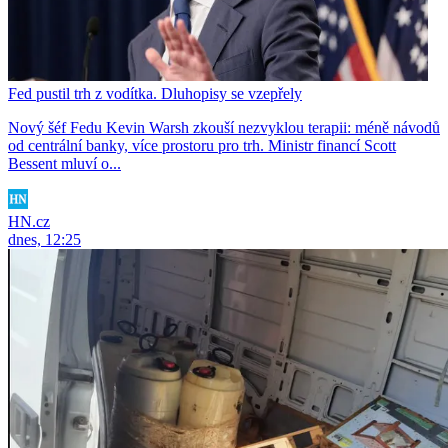
Fed pustil trh z vodítka. Dluhopisy se vzepřely
Nový šéf Fedu Kevin Warsh zkouší nezvyklou terapii: méně návodů
od centrální banky, více prostoru pro trh. Ministr financí Scott
Bessent mluví o...
HN.cz
dnes, 12:25