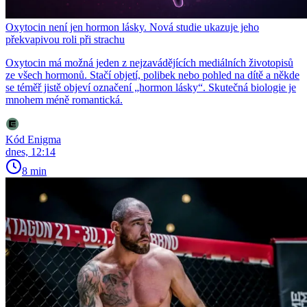
Oxytocin není jen hormon lásky. Nová studie ukazuje jeho
překvapivou roli při strachu
Oxytocin má možná jeden z nejzavádějících mediálních životopisů
ze všech hormonů. Stačí objetí, polibek nebo pohled na dítě a někde
se téměř jistě objeví označení „hormon lásky“. Skutečná biologie je
mnohem méně romantická.
Kód Enigma
dnes, 12:14
8 min