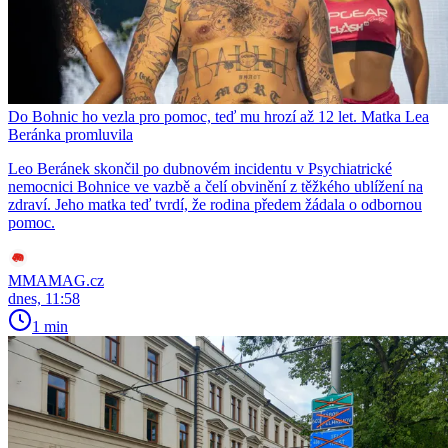
Do Bohnic ho vezla pro pomoc, teď mu hrozí až 12 let. Matka Lea
Beránka promluvila
Leo Beránek skončil po dubnovém incidentu v Psychiatrické
nemocnici Bohnice ve vazbě a čelí obvinění z těžkého ublížení na
zdraví. Jeho matka teď tvrdí, že rodina předem žádala o odbornou
pomoc.
MMAMAG.cz
dnes, 11:58
1 min