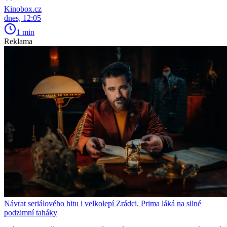
Kinobox.cz
dnes, 12:05
1 min
Reklama
Návrat seriálového hitu i velkolepí Zrádci. Prima láká na silné
podzimní taháky