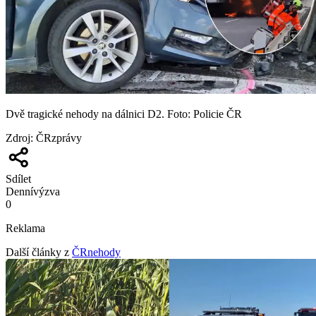
Dvě tragické nehody na dálnici D2. Foto: Policie ČR
Zdroj
:
ČRzprávy
Sdílet
Denní
výzva
0
Reklama
Další články z
ČRnehody