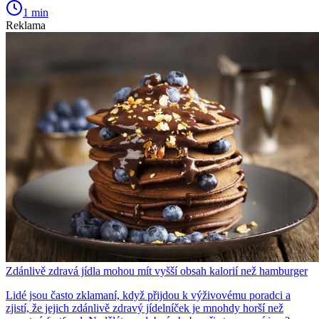
1 min
Reklama
Zdánlivě zdravá jídla mohou mít vyšší obsah kalorií než hamburger
Lidé jsou často zklamaní, když přijdou k výživovému poradci a
zjistí, že jejich zdánlivě zdravý jídelníček je mnohdy horší než