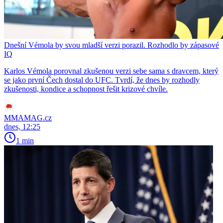
Dnešní Vémola by svou mladší verzi porazil. Rozhodlo by zápasové
IQ
Karlos Vémola porovnal zkušenou verzi sebe sama s dravcem, který
se jako první Čech dostal do UFC. Tvrdí, že dnes by rozhodly
zkušenosti, kondice a schopnost řešit krizové chvíle.
MMAMAG.cz
dnes, 12:25
1 min