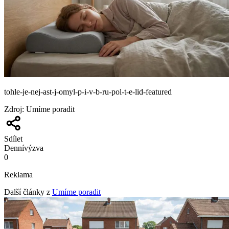
tohle-je-nej-ast-j-omyl-p-i-v-b-ru-pol-t-e-lid-featured
Zdroj
:
Umíme poradit
Sdílet
Denní
výzva
0
Reklama
Další články z
Umíme poradit