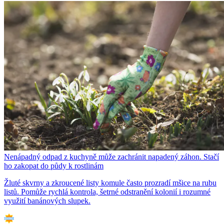
Nenápadný odpad z kuchyně může zachránit napadený záhon. Stačí
ho zakopat do půdy k rostlinám
Žluté skvrny a zkroucené listy komule často prozradí mšice na rubu
listů. Pomůže rychlá kontrola, šetrné odstranění kolonií i rozumné
využití banánových slupek.