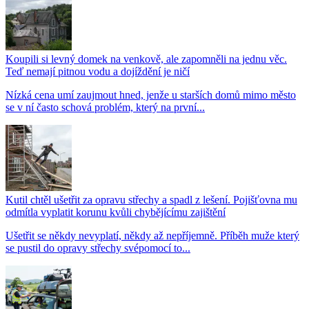
Koupili si levný domek na venkově, ale zapomněli na jednu věc.
Teď nemají pitnou vodu a dojíždění je ničí
Nízká cena umí zaujmout hned, jenže u starších domů mimo město
se v ní často schová problém, který na první...
Kutil chtěl ušetřit za opravu střechy a spadl z lešení. Pojišťovna mu
odmítla vyplatit korunu kvůli chybějícímu zajištění
Ušetřit se někdy nevyplatí, někdy až nepříjemně. Příběh muže který
se pustil do opravy střechy svépomocí to...