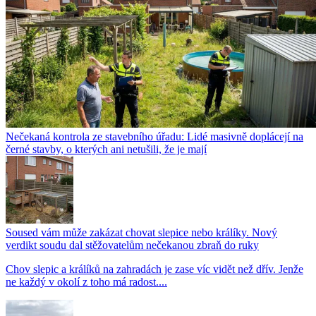
Nečekaná kontrola ze stavebního úřadu: Lidé masivně doplácejí na
černé stavby, o kterých ani netušili, že je mají
Soused vám může zakázat chovat slepice nebo králíky. Nový
verdikt soudu dal stěžovatelům nečekanou zbraň do ruky
Chov slepic a králíků na zahradách je zase víc vidět než dřív. Jenže
ne každý v okolí z toho má radost....