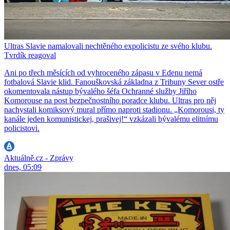
Ultras Slavie namalovali nechtěného expolicistu ze svého klubu.
Tvrdík reagoval
Ani po třech měsících od vyhroceného zápasu v Edenu nemá
fotbalová Slavie klid. Fanouškovská základna z Tribuny Sever ostře
okomentovala nástup bývalého šéfa Ochranné služby Jiřího
Komorouse na post bezpečnostního poradce klubu. Ultras pro něj
nachystali komiksový mural přímo naproti stadionu. „Komorousi, ty
kanále jeden komunistickej, prašivej!“ vzkázali bývalému elitnímu
policistovi.
Aktuálně.cz - Zprávy
dnes, 05:09