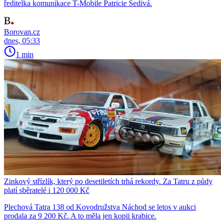
ředitelka komunikace T-Mobile Patricie Šedivá.
Borovan.cz
dnes, 05:33
1 min
Zinkový střízlík, který po desetiletích trhá rekordy. Za Tatru z půdy
platí sběratelé i 120 000 Kč
Plechová Tatra 138 od Kovodružstva Náchod se letos v aukci
prodala za 9 200 Kč. A to měla jen kopii krabice.