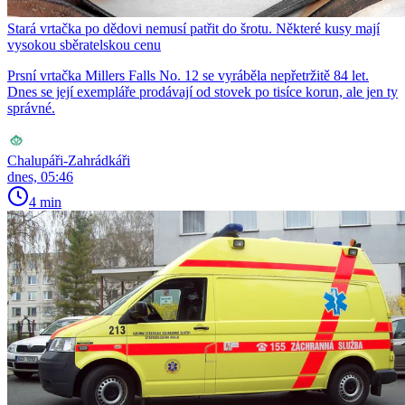
Stará vrtačka po dědovi nemusí patřit do šrotu. Některé kusy mají
vysokou sběratelskou cenu
Prsní vrtačka Millers Falls No. 12 se vyráběla nepřetržitě 84 let.
Dnes se její exempláře prodávají od stovek po tisíce korun, ale jen ty
správné.
Chalupáři-Zahrádkáři
dnes, 05:46
4 min