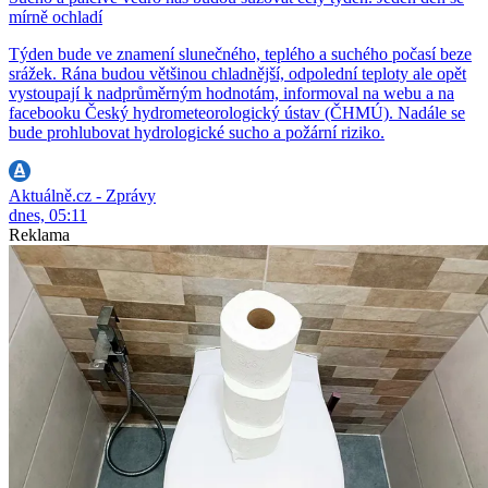
mírně ochladí
Týden bude ve znamení slunečného, teplého a suchého počasí beze
srážek. Rána budou většinou chladnější, odpolední teploty ale opět
vystoupají k nadprůměrným hodnotám, informoval na webu a na
facebooku Český hydrometeorologický ústav (ČHMÚ). Nadále se
bude prohlubovat hydrologické sucho a požární riziko.
Aktuálně.cz - Zprávy
dnes, 05:11
Reklama