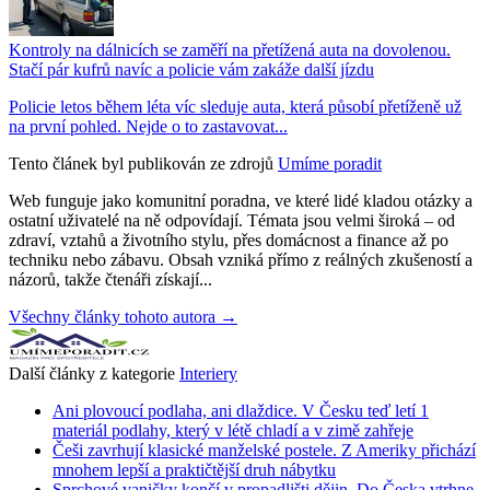
Kontroly na dálnicích se zaměří na přetížená auta na dovolenou.
Stačí pár kufrů navíc a policie vám zakáže další jízdu
Policie letos během léta víc sleduje auta, která působí přetíženě už
na první pohled. Nejde o to zastavovat...
Tento článek byl publikován ze zdrojů
Umíme poradit
Web funguje jako komunitní poradna, ve které lidé kladou otázky a
ostatní uživatelé na ně odpovídají. Témata jsou velmi široká – od
zdraví, vztahů a životního stylu, přes domácnost a finance až po
techniku nebo zábavu. Obsah vzniká přímo z reálných zkušeností a
názorů, takže čtenáři získají...
Všechny články tohoto autora →
Další články z kategorie
Interiery
Ani plovoucí podlaha, ani dlaždice. V Česku teď letí 1
materiál podlahy, který v létě chladí a v zimě zahřeje
Češi zavrhují klasické manželské postele. Z Ameriky přichází
mnohem lepší a praktičtější druh nábytku
Sprchové vaničky končí v propadlišti dějin. Do Česka vtrhne