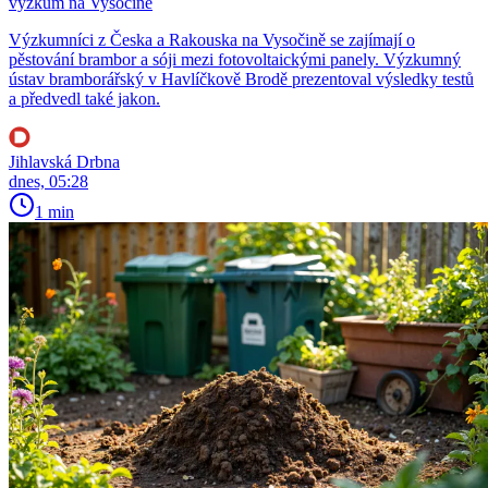
výzkum na Vysočině
Výzkumníci z Česka a Rakouska na Vysočině se zajímají o
pěstování brambor a sóji mezi fotovoltaickými panely. Výzkumný
ústav bramborářský v Havlíčkově Brodě prezentoval výsledky testů
a předvedl také jakon.
Jihlavská Drbna
dnes, 05:28
1 min