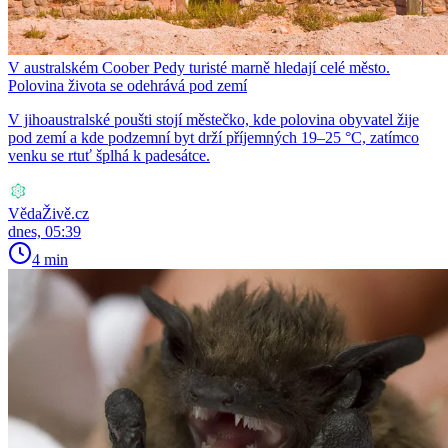
V australském Coober Pedy turisté marně hledají celé město.
Polovina života se odehrává pod zemí
V jihoaustralské poušti stojí městečko, kde polovina obyvatel žije
pod zemí a kde podzemní byt drží příjemných 19–25 °C, zatímco
venku se rtuť šplhá k padesátce.
VědaŽivě.cz
dnes, 05:39
4 min