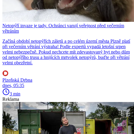
Netopýří invaze je tady. Ochránci varují veřejnost před večerním
větráním
Začíná období netopýřích záletů a po celém území města Plzně platí
při večerním větrání výstraha! Podle expertů vypadá letošní srpen
velmi nebezpečně. Pokud nechcete mít zdevastovaný byt nebo dům
od netopýřího trusu a hnijících mrtvolek netopýrů, buďte při větrání
velmi obezřetní.
Plzeňská Drbna
dnes, 05:35
3 min
Reklama