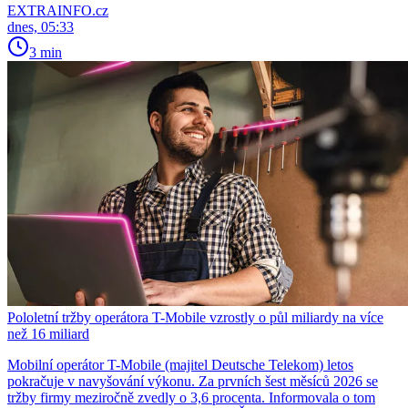
EXTRAINFO.cz
dnes, 05:33
3 min
Pololetní tržby operátora T-Mobile vzrostly o půl miliardy na více
než 16 miliard
Mobilní operátor T-Mobile (majitel Deutsche Telekom) letos
pokračuje v navyšování výkonu. Za prvních šest měsíců 2026 se
tržby firmy meziročně zvedly o 3,6 procenta. Informovala o tom