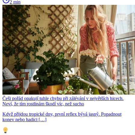
2 min
Češi pořád opakují tuhle chybu při zálévání v největších hicech.
Neví, že tím rostlinám škodí víc, než sucho
Když přijdou tropické dny, první reflex bývá jasný. Popadnout
konev nebo hadici […]