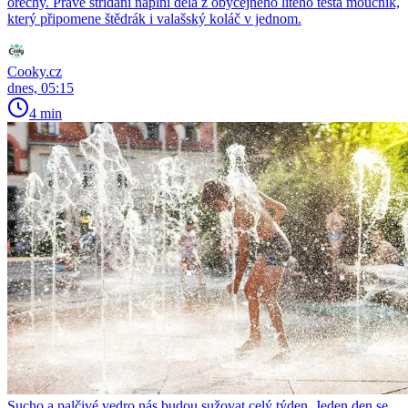
ořechy. Právě střídání náplní dělá z obyčejného litého těsta moučník,
který připomene štědrák i valašský koláč v jednom.
Cooky.cz
dnes, 05:15
4 min
Sucho a palčivé vedro nás budou sužovat celý týden. Jeden den se