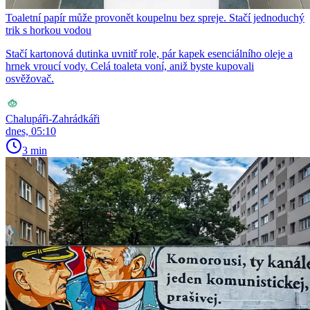
Toaletní papír může provonět koupelnu bez spreje. Stačí jednoduchý
trik s horkou vodou
Stačí kartonová dutinka uvnitř role, pár kapek esenciálního oleje a
hrnek vroucí vody. Celá toaleta voní, aniž byste kupovali
osvěžovač.
Chalupáři-Zahrádkáři
dnes, 05:10
3 min