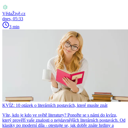
VědaŽivě.cz
dnes, 05:33
3 min
KVÍZ: 10 otázek o literárních postavách, které musíte znát
Víte, kdo je kdo ve světě literatury? Ponořte se s námi do kvízu,
který prověří vaše znalosti o nejslavnějších literárních postavách. Od
klasiky po moderní díla - otestujte se, jak dobře znáte hrdiny a