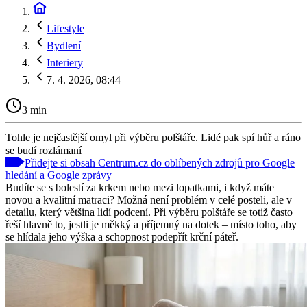
Lifestyle
Bydlení
Interiery
7. 4. 2026, 08:44
3 min
Tohle je nejčastější omyl při výběru polštáře. Lidé pak spí hůř a ráno
se budí rozlámaní
Přidejte si obsah Centrum.cz do oblíbených zdrojů pro Google
hledání a Google zprávy
Budíte se s bolestí za krkem nebo mezi lopatkami, i když máte
novou a kvalitní matraci? Možná není problém v celé posteli, ale v
detailu, který většina lidí podcení. Při výběru polštáře se totiž často
řeší hlavně to, jestli je měkký a příjemný na dotek – místo toho, aby
se hlídala jeho výška a schopnost podepřít krční páteř.