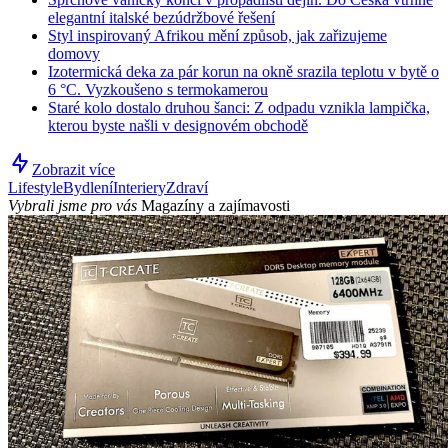
elegantní italské bezúdržbové řešení
Styl inspirovaný Afrikou mění způsob, jak zařizujeme
domovy
Izotermická deka za pár korun na okně srazila teplotu v bytě o
6 °C. Vyzkoušeno s termokamerou
Staré kolo dostalo druhou šanci: Z odpadu vznikla lampička,
kterou byste našli v designovém obchodě
Zobrazit více
Lifestyle
Bydlení
Interiery
Zdraví
Vybrali jsme pro vás
Magazíny a zajímavosti