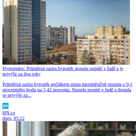
Hypoindex: Průměrná sazba hypoték stoupla popáté v řadě a je
nejvýše za dva roky
Průměrná sazba hypoték počátkem srpna meziměsíčně stoupla o 0,1
procentního bodu na 5,42 procenta. Stoupla popáté v řadě a dostala
se nejvýše za...
HN.cz
dnes, 05:22