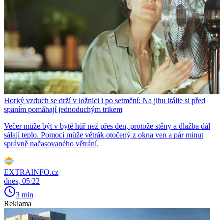
Horký vzduch se drží v ložnici i po setmění: Na jihu Itálie si před
spaním pomáhají jednoduchým trikem
Večer může být v bytě hůř než přes den, protože stěny a dlažba dál
sálají teplo. Pomoci může větrák otočený z okna ven a pár minut
správně načasovaného větrání.
EXTRAINFO.cz
dnes, 05:22
3 min
Reklama