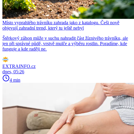
Místo vyprahlého trávníku zahrada jako z katalogu. Češi nově
objevují zahradní trend, který tu ještě nebyl
Štěrkový záhon může v suchu nahradit část žíznivého trávníku, ale
jen při správné půdě, vrstvě mulče a výběru rostlin. Poradíme, kde
funguje a kde raději ne.
EXTRAINFO.cz
dnes, 05:26
4 min