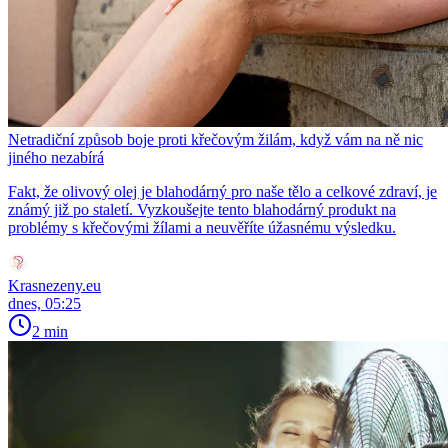
Netradiční způsob boje proti křečovým žilám, když vám na ně nic
jiného nezabírá
Fakt, že olivový olej je blahodárný pro naše tělo a celkové zdraví, je
známý již po staletí. Vyzkoušejte tento blahodárný produkt na
problémy s křečovými žílami a neuvěříte úžasnému výsledku.
Krasnezeny.eu
dnes, 05:25
2 min