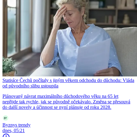
Statisíce Čechů počítaly s jiným věkem odchodu do důchodu: Vláda
od původního slibu ustoupila
Plánovaný návrat maximálního důchodového věku na 65 let
nepřijde tak rychle, jak se původně očekávalo. Změna se přesouvá
do další novely a účinnost se nyní plánuje od roku 2028.
Byznys trendy
dnes, 05:21