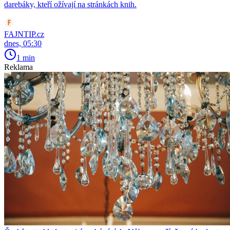
darebáky, kteří ožívají na stránkách knih.
FAJNTIP.cz
dnes, 05:30
1 min
Reklama