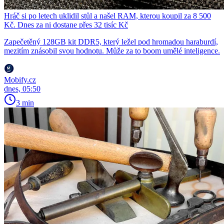
Hráč si po letech uklidil stůl a našel RAM, kterou koupil za 8 500
Kč. Dnes za ni dostane přes 32 tisíc Kč
Zapečetěný 128GB kit DDR5, který ležel pod hromadou haraburdí,
mezitím znásobil svou hodnotu. Může za to boom umělé inteligence.
Mobify.cz
dnes, 05:50
3 min