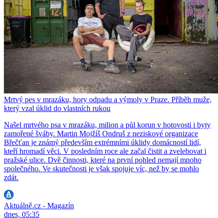
Mrtvý pes v mrazáku, hory odpadu a výmoly v Praze. Příběh muže,
který vzal úklid do vlastních rukou
Našel mrtvého psa v mrazáku, milion a půl korun v hotovosti i byty
zamořené šváby. Martin Mojžíš Ondruš z neziskové organizace
Břečťan je známý především extrémními úklidy domácností lidí,
kteří hromadí věci. V posledním roce ale začal čistit a zvelebovat i
pražské ulice. Dvě činnosti, které na první pohled nemají mnoho
společného. Ve skutečnosti je však spojuje víc, než by se mohlo
zdát.
Aktuálně.cz - Magazín
dnes, 05:35