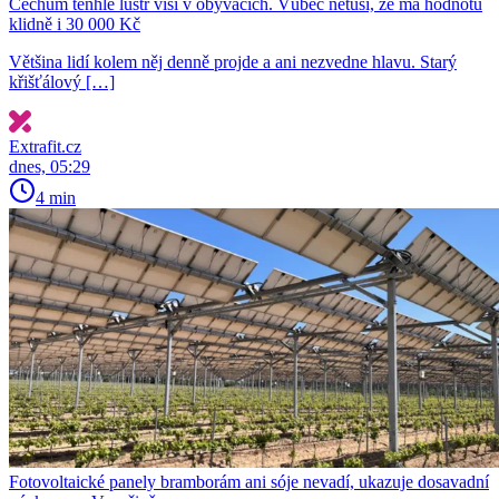
Čechům tenhle lustr visí v obývácích. Vůbec netuší, že má hodnotu
klidně i 30 000 Kč
Většina lidí kolem něj denně projde a ani nezvedne hlavu. Starý
křišťálový […]
Extrafit.cz
dnes, 05:29
4 min
Fotovoltaické panely bramborám ani sóje nevadí, ukazuje dosavadní