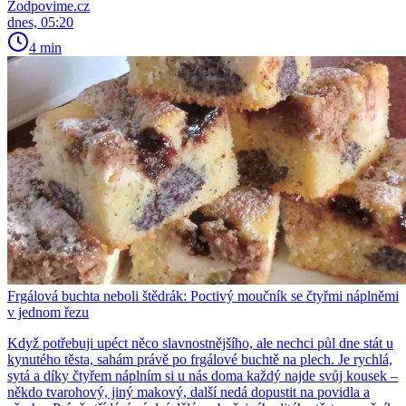
Zodpovime.cz
dnes, 05:20
4 min
Frgálová buchta neboli štědrák: Poctivý moučník se čtyřmi náplněmi
v jednom řezu
Když potřebuji upéct něco slavnostnějšího, ale nechci půl dne stát u
kynutého těsta, sahám právě po frgálové buchtě na plech. Je rychlá,
sytá a díky čtyřem náplním si u nás doma každý najde svůj kousek –
někdo tvarohový, jiný makový, další nedá dopustit na povidla a