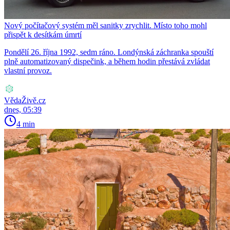
Nový počítačový systém měl sanitky zrychlit. Místo toho mohl
přispět k desítkám úmrtí
Pondělí 26. října 1992, sedm ráno. Londýnská záchranka spouští
plně automatizovaný dispečink, a během hodin přestává zvládat
vlastní provoz.
VědaŽivě.cz
dnes, 05:39
4 min