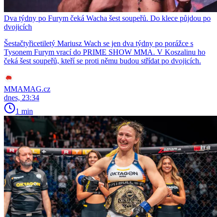
Dva týdny po Furym čeká Wacha šest soupeřů. Do klece půjdou po
dvojicích
Šestačtyřicetiletý Mariusz Wach se jen dva týdny po porážce s
Tysonem Furym vrací do PRIME SHOW MMA. V Koszalinu ho
čeká šest soupeřů, kteří se proti němu budou střídat po dvojicích.
MMAMAG.cz
dnes, 23:34
1 min