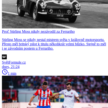
Proč Stirling Moss nikdy nezávodil za Ferrariho
Stirling Moss se nikdy nestal mistrem světa v královně motorsportu.
Přesto měl britský pilot k titulu několikrát velmi blízko. Stejně to měl
i se závodním postem u Ferrariho.
SvětFormule.cz
dnes, 21:24
1 min