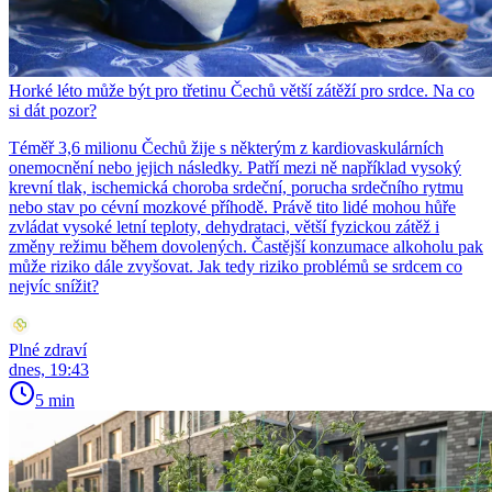
Horké léto může být pro třetinu Čechů větší zátěží pro srdce. Na co
si dát pozor?
Téměř 3,6 milionu Čechů žije s některým z kardiovaskulárních
onemocnění nebo jejich následky. Patří mezi ně například vysoký
krevní tlak, ischemická choroba srdeční, porucha srdečního rytmu
nebo stav po cévní mozkové příhodě. Právě tito lidé mohou hůře
zvládat vysoké letní teploty, dehydrataci, větší fyzickou zátěž i
změny režimu během dovolených. Častější konzumace alkoholu pak
může riziko dále zvyšovat. Jak tedy riziko problémů se srdcem co
nejvíc snížit?
Plné zdraví
dnes, 19:43
5 min