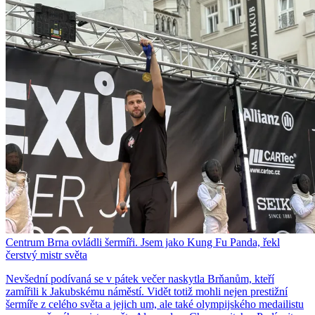
Centrum Brna ovládli šermíři. Jsem jako Kung Fu Panda, řekl
čerstvý mistr světa
Nevšední podívaná se v pátek večer naskytla Brňanům, kteří
zamířili k Jakubskému náměstí. Vidět totiž mohli nejen prestižní
šermíře z celého světa a jejich um, ale také olympijského medailistu