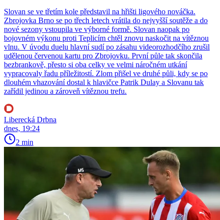
Slovan se ve třetím kole představil na hřišti ligového nováčka.
Zbrojovka Brno se po třech letech vrátila do nejvyšší soutěže a do
nové sezony vstoupila ve výborné formě. Slovan naopak po
bojovném výkonu proti Teplicím chtěl znovu naskočit na vítěznou
vlnu. V úvodu duelu hlavní sudí po zásahu videorozhodčího zrušil
udělenou červenou kartu pro Zbrojovku. První půle tak skončila
bezbrankově, přesto si oba celky ve velmi náročném utkání
vypracovaly řadu příležitostí. Zlom přišel ve druhé půli, kdy se po
dlouhém vhazování dostal k hlavičce Patrik Dulay a Slovanu tak
zařídil jedinou a zároveň vítěznou trefu.
Liberecká Drbna
dnes, 19:24
2 min