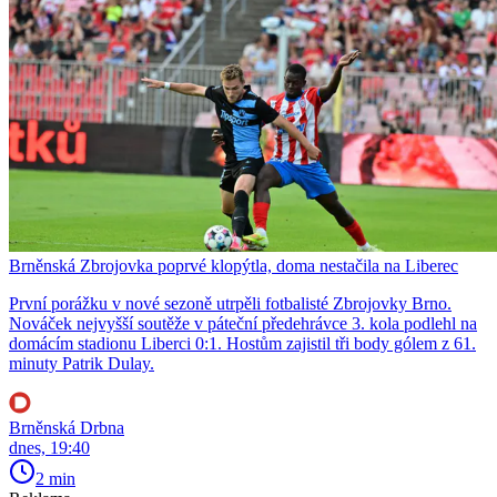
Brněnská Zbrojovka poprvé klopýtla, doma nestačila na Liberec
První porážku v nové sezoně utrpěli fotbalisté Zbrojovky Brno.
Nováček nejvyšší soutěže v páteční předehrávce 3. kola podlehl na
domácím stadionu Liberci 0:1. Hostům zajistil tři body gólem z 61.
minuty Patrik Dulay.
Brněnská Drbna
dnes, 19:40
2 min