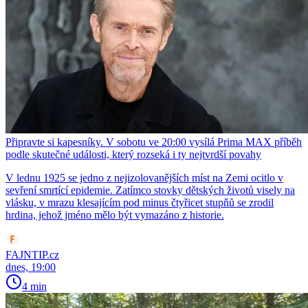
Připravte si kapesníky. V sobotu ve 20:00 vysílá Prima MAX příběh
podle skutečné události, který rozseká i ty nejtvrdší povahy
V lednu 1925 se jedno z nejizolovanějších míst na Zemi ocitlo v
sevření smrtící epidemie. Zatímco stovky dětských životů visely na
vlásku, v mrazu klesajícím pod minus čtyřicet stupňů se zrodil
hrdina, jehož jméno mělo být vymazáno z historie.
FAJNTIP.cz
dnes, 19:00
4 min