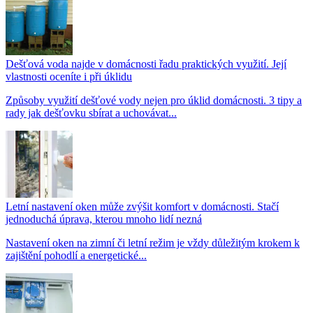
Dešťová voda najde v domácnosti řadu praktických využití. Její
vlastnosti oceníte i při úklidu
Způsoby využití dešťové vody nejen pro úklid domácnosti. 3 tipy a
rady jak dešťovku sbírat a uchovávat...
Letní nastavení oken může zvýšit komfort v domácnosti. Stačí
jednoduchá úprava, kterou mnoho lidí nezná
Nastavení oken na zimní či letní režim je vždy důležitým krokem k
zajištění pohodlí a energetické...