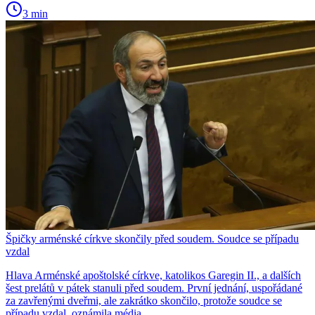
3 min
Špičky arménské církve skončily před soudem. Soudce se případu
vzdal
Hlava Arménské apoštolské církve, katolikos Garegin II., a dalších
šest prelátů v pátek stanuli před soudem. První jednání, uspořádané
za zavřenými dveřmi, ale zakrátko skončilo, protože soudce se
případu vzdal, oznámila média.