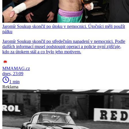
Jaromír Soukup skončil po útoku v nemocnici. Útočníci měli použít
pálku
Jaromír Soukup skončil po středečním napadení v nemocnici. Podle
dalších informací musel podstoupit operaci a policie nyní zjišťuje,
kdo za útokem stál a co bylo jeho motivem.
MMAMAG.cz
dnes, 23:09
1 min
Reklama