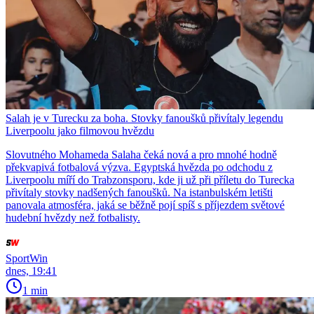
Salah je v Turecku za boha. Stovky fanoušků přivítaly legendu
Liverpoolu jako filmovou hvězdu
Slovutného Mohameda Salaha čeká nová a pro mnohé hodně
překvapivá fotbalová výzva. Egyptská hvězda po odchodu z
Liverpoolu míří do Trabzonsporu, kde ji už při příletu do Turecka
přivítaly stovky nadšených fanoušků. Na istanbulském letišti
panovala atmosféra, jaká se běžně pojí spíš s příjezdem světové
hudební hvězdy než fotbalisty.
SportWin
dnes, 19:41
1 min