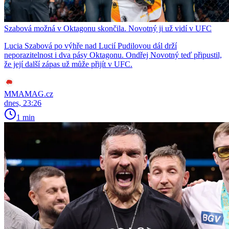
Szabová možná v Oktagonu skončila. Novotný ji už vidí v UFC
Lucia Szabová po výhře nad Lucií Pudilovou dál drží
neporazitelnost i dva pásy Oktagonu. Ondřej Novotný teď připustil,
že její další zápas už může přijít v UFC.
MMAMAG.cz
dnes, 23:26
1 min