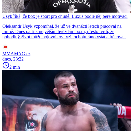
Usyk říká, že box je sport pro chudé. Luxus podle něj bere motivaci
Oleksandr Usyk vzpomínal, že už ve dvanácti letech pracoval na
farmě. Dnes patří k největším hvězdám boxu, přesto tvrdí, že
pohodlný život může bojovníkovi vzít ochotu ráno vstát a trénovat.
MMAMAG.cz
dnes, 23:22
2 min