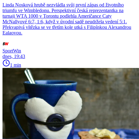
Linda Nosková hrubě nezvládla svůj první zápas od životního
triumfu ve Wimbledonu. Perspektivní česká reprezentantka na
turnaji WTA 1000 v Torontu podlehla Američance Caty
McNallyové 6:7, 1:6, když v úvodní sadě neudržela vedení 5:1.
Překvapivá vítězka se ve třetím kole utká s Filipínkou Alexandrou
Ealaovou.
SportWin
dnes, 19:43
1 min