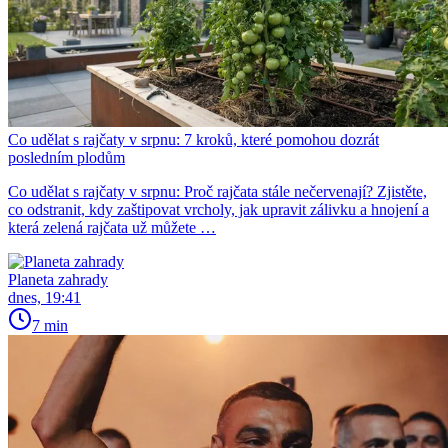
Co udělat s rajčaty v srpnu: 7 kroků, které pomohou dozrát
posledním plodům
Co udělat s rajčaty v srpnu: Proč rajčata stále nečervenají? Zjistěte,
co odstranit, kdy zaštipovat vrcholy, jak upravit zálivku a hnojení a
která zelená rajčata už můžete …
Planeta zahrady
dnes, 19:41
7 min