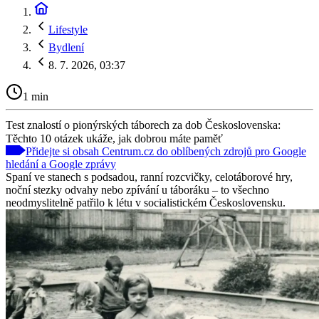
Lifestyle
Bydlení
8. 7. 2026, 03:37
1 min
Test znalostí o pionýrských táborech za dob Československa:
Těchto 10 otázek ukáže, jak dobrou máte paměť
Přidejte si obsah Centrum.cz do oblíbených zdrojů pro Google
hledání a Google zprávy
Spaní ve stanech s podsadou, ranní rozcvičky, celotáborové hry,
noční stezky odvahy nebo zpívání u táboráku – to všechno
neodmyslitelně patřilo k létu v socialistickém Československu.