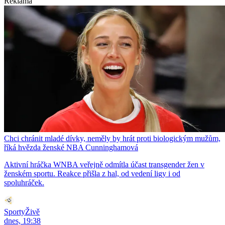
Reklama
Chci chránit mladé dívky, neměly by hrát proti biologickým mužům,
říká hvězda ženské NBA Cunninghamová
Aktivní hráčka WNBA veřejně odmítla účast transgender žen v
ženském sportu. Reakce přišla z hal, od vedení ligy i od
spoluhráček.
SportyŽivě
dnes, 19:38