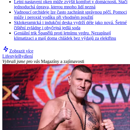
Letní nastavení oken může zvýšit komfort v domácnosti. Stačí
jednoduchá úprava, kterou mnoho lidí nezná
Vadnoucí orchideje lze často zachránit správnou péčí. Pomoci
může i peroxid vodíku při vhodném použití
Sklokeramická i indukční deska vydrží déle jako nová. Šetrné
čištění zvládne i obyčejná jedlá soda
Geniální trik Španělů proti letnímu vedru. Nezapínají
klimatizaci a mají doma chládek bez výdajů za elektřinu
Zobrazit více
Lifestyle
Bydlení
Vybrali jsme pro vás
Magazíny a zajímavosti