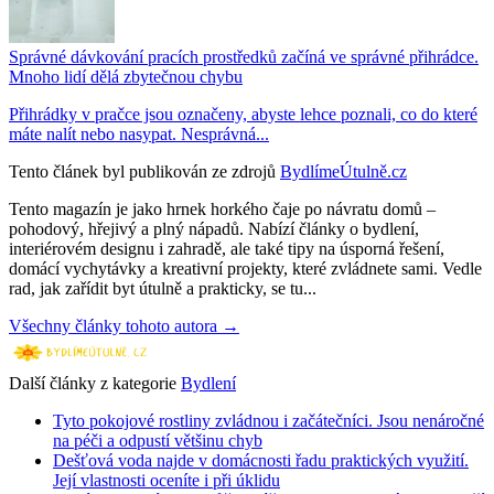
Správné dávkování pracích prostředků začíná ve správné přihrádce.
Mnoho lidí dělá zbytečnou chybu
Přihrádky v pračce jsou označeny, abyste lehce poznali, co do které
máte nalít nebo nasypat. Nesprávná...
Tento článek byl publikován ze zdrojů
BydlímeÚtulně.cz
Tento magazín je jako hrnek horkého čaje po návratu domů –
pohodový, hřejivý a plný nápadů. Nabízí články o bydlení,
interiérovém designu i zahradě, ale také tipy na úsporná řešení,
domácí vychytávky a kreativní projekty, které zvládnete sami. Vedle
rad, jak zařídit byt útulně a prakticky, se tu...
Všechny články tohoto autora →
Další články z kategorie
Bydlení
Tyto pokojové rostliny zvládnou i začátečníci. Jsou nenáročné
na péči a odpustí většinu chyb
Dešťová voda najde v domácnosti řadu praktických využití.
Její vlastnosti oceníte i při úklidu