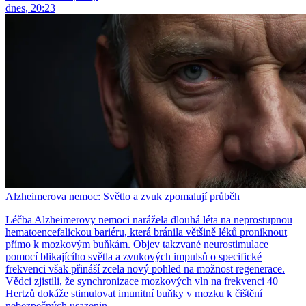
dnes, 20:23
Alzheimerova nemoc: Světlo a zvuk zpomalují průběh
Léčba Alzheimerovy nemoci narážela dlouhá léta na neprostupnou
hematoencefalickou bariéru, která bránila většině léků proniknout
přímo k mozkovým buňkám. Objev takzvané neurostimulace
pomocí blikajícího světla a zvukových impulsů o specifické
frekvenci však přináší zcela nový pohled na možnost regenerace.
Vědci zjistili, že synchronizace mozkových vln na frekvenci 40
Hertzů dokáže stimulovat imunitní buňky v mozku k čištění
nebezpečných usazenin.