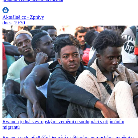
Aktuálně.cz - Zprávy
dnes, 19:30
Rwanda jedná s evropskými zeměmi o spolupráci s přijímáním
migrantů
Rwanda vede předběžná jednání s některými evropskými zeměmi o