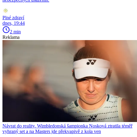
Plné zdraví
dnes, 19:44
2 min
Reklama
Návrat do reality. Wimbledonská šampionka Nosková ztratila téměř
vyhraný set a na Masters jde překvapivě z kola ven