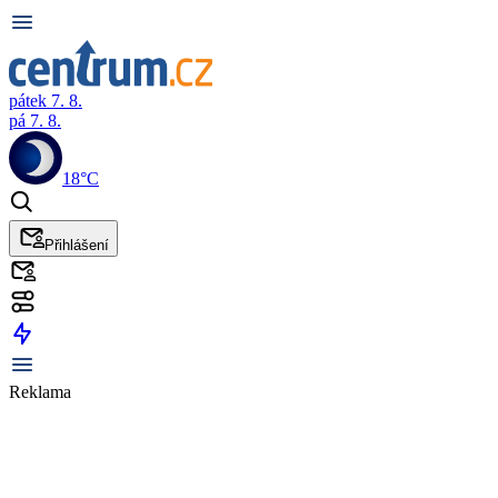
pátek 7. 8.
pá 7. 8.
18°C
Přihlášení
Reklama