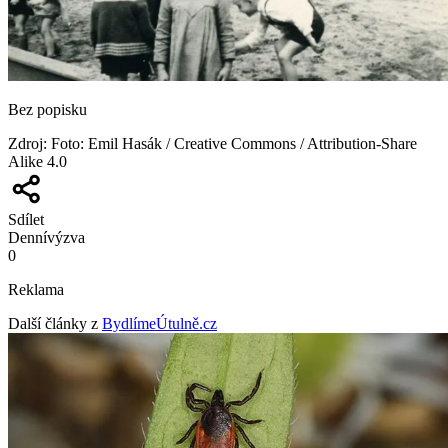
Bez popisku
Zdroj
:
Foto: Emil Hasák / Creative Commons / Attribution-Share
Alike 4.0
Sdílet
Denní
výzva
0
Reklama
Další články z
BydlímeÚtulně.cz