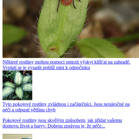
Některé rostliny mohou pomoci omezit výskyt klíšťat na zahradě.
Vyplatí se je vysadit poblíž míst k odpočinku
Tyto pokojové rostliny zvládnou i začátečníci. Jsou nenáročné na
péči a odpustí většinu chyb
Pokojové rostliny jsou skvělým způsobem, jak přidat vašemu
domovu život a barvy. Dobrou zprávou je, že péče...