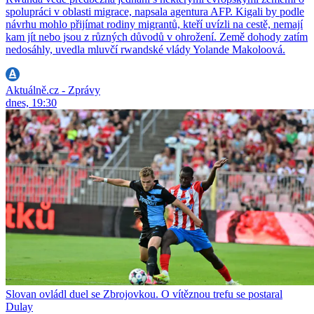
spolupráci v oblasti migrace, napsala agentura AFP. Kigali by podle
návrhu mohlo přijímat rodiny migrantů, kteří uvízli na cestě, nemají
kam jít nebo jsou z různých důvodů v ohrožení. Země dohody zatím
nedosáhly, uvedla mluvčí rwandské vlády Yolande Makoloová.
Aktuálně.cz - Zprávy
dnes, 19:30
Slovan ovládl duel se Zbrojovkou. O vítěznou trefu se postaral
Dulay