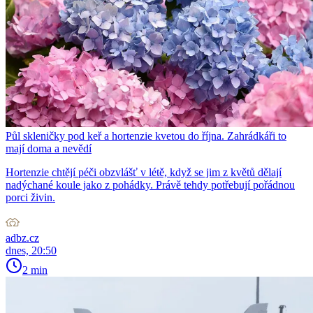
Půl skleničky pod keř a hortenzie kvetou do října. Zahrádkáři to
mají doma a nevědí
Hortenzie chtějí péči obzvlášť v létě, když se jim z květů dělají
nadýchané koule jako z pohádky. Právě tehdy potřebují pořádnou
porci živin.
adbz.cz
dnes, 20:50
2 min