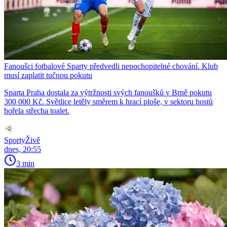
Fanoušci fotbalové Sparty předvedli nepochopitelné chování. Klub
musí zaplatit tučnou pokutu
Sparta Praha dostala za výtržnosti svých fanoušků v Brně pokutu
300 000 Kč. Světlice letěly směrem k hrací ploše, v sektoru hostů
hořela střecha toalet.
SportyŽivě
dnes, 20:55
3 min