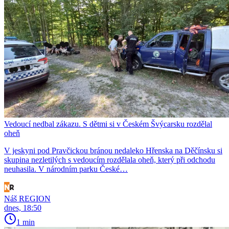
Vedoucí nedbal zákazu. S dětmi si v Českém Švýcarsku rozdělal
oheň
V jeskyni pod Pravčickou bránou nedaleko Hřenska na Děčínsku si
skupina nezletilých s vedoucím rozdělala oheň, který při odchodu
neuhasila. V národním parku České…
Náš REGION
dnes, 18:50
1 min