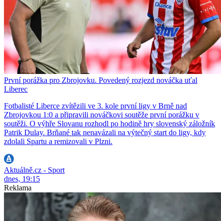
První porážka pro Zbrojovku. Povedený rozjezd nováčka uťal
Liberec
Fotbalisté Liberce zvítězili ve 3. kole první ligy v Brně nad
Zbrojovkou 1:0 a připravili nováčkovi soutěže první porážku v
soutěži. O výhře Slovanu rozhodl po hodině hry slovenský záložník
Patrik Dulay. Brňané tak nenavázali na výtečný start do ligy, kdy
zdolali Spartu a remizovali v Plzni.
Aktuálně.cz - Sport
dnes, 19:15
Reklama