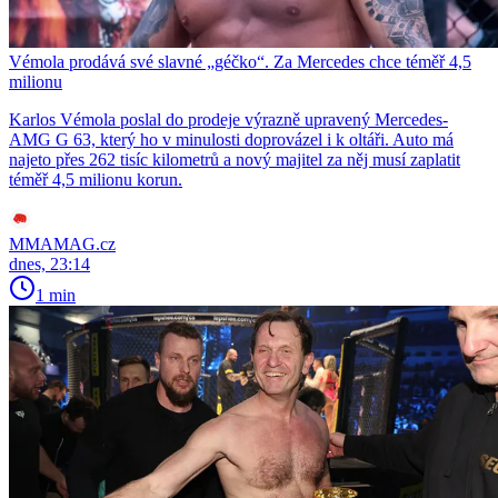
Vémola prodává své slavné „géčko“. Za Mercedes chce téměř 4,5
milionu
Karlos Vémola poslal do prodeje výrazně upravený Mercedes-
AMG G 63, který ho v minulosti doprovázel i k oltáři. Auto má
najeto přes 262 tisíc kilometrů a nový majitel za něj musí zaplatit
téměř 4,5 milionu korun.
MMAMAG.cz
dnes, 23:14
1 min