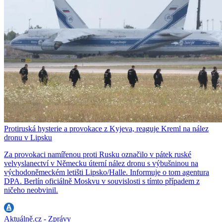
Protiruská hysterie a provokace z Kyjeva, reaguje Kreml na nález
dronu v Lipsku
Za provokaci namířenou proti Rusku označilo v pátek ruské
velvyslanectví v Německu úterní nález dronu s výbušninou na
východoněmeckém letišti Lipsko/Halle. Informuje o tom agentura
DPA. Berlín oficiálně Moskvu v souvislosti s tímto případem z
ničeho neobvinil.
Aktuálně.cz - Zprávy