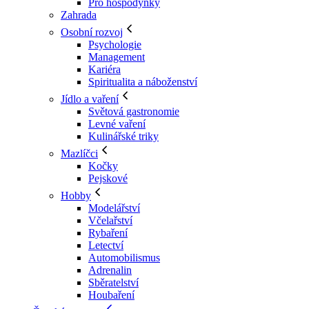
Pro hospodyňky
Zahrada
Osobní rozvoj
Psychologie
Management
Kariéra
Spiritualita a náboženství
Jídlo a vaření
Světová gastronomie
Levné vaření
Kulinářské triky
Mazlíčci
Kočky
Pejskové
Hobby
Modelářství
Včelařství
Rybaření
Letectví
Automobilismus
Adrenalin
Sběratelství
Houbaření