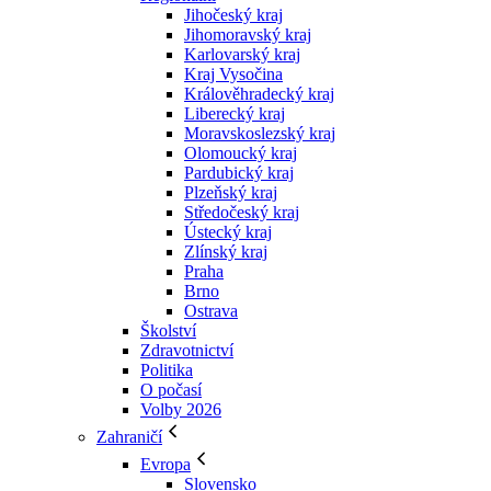
Jihočeský kraj
Jihomoravský kraj
Karlovarský kraj
Kraj Vysočina
Králověhradecký kraj
Liberecký kraj
Moravskoslezský kraj
Olomoucký kraj
Pardubický kraj
Plzeňský kraj
Středočeský kraj
Ústecký kraj
Zlínský kraj
Praha
Brno
Ostrava
Školství
Zdravotnictví
Politika
O počasí
Volby 2026
Zahraničí
Evropa
Slovensko