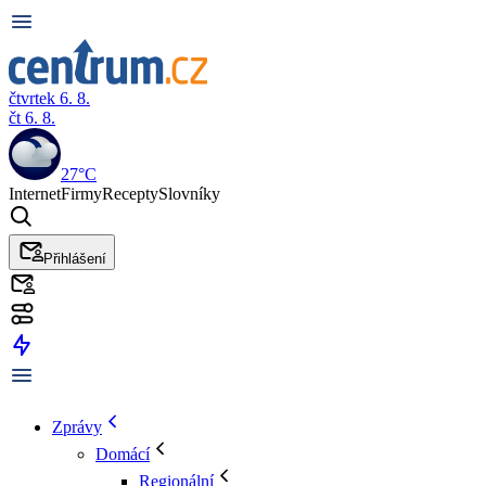
čtvrtek 6. 8.
čt 6. 8.
27°C
Internet
Firmy
Recepty
Slovníky
Přihlášení
Zprávy
Domácí
Regionální