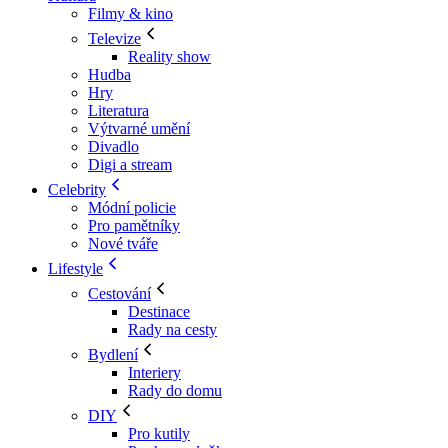
Filmy & kino
Televize
Reality show
Hudba
Hry
Literatura
Výtvarné umění
Divadlo
Digi a stream
Celebrity
Módní policie
Pro pamětníky
Nové tváře
Lifestyle
Cestování
Destinace
Rady na cesty
Bydlení
Interiery
Rady do domu
DIY
Pro kutily