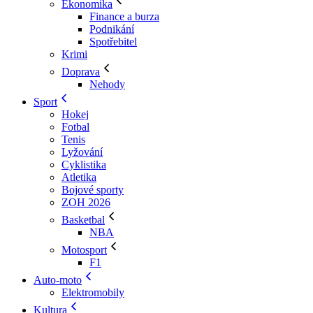
Ekonomika
Finance a burza
Podnikání
Spotřebitel
Krimi
Doprava
Nehody
Sport
Hokej
Fotbal
Tenis
Lyžování
Cyklistika
Atletika
Bojové sporty
ZOH 2026
Basketbal
NBA
Motosport
F1
Auto-moto
Elektromobily
Kultura