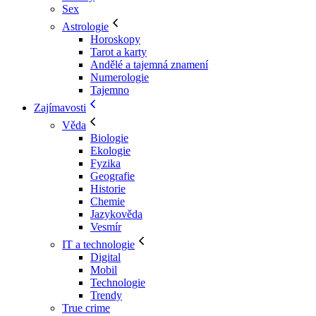
Sex
Astrologie
Horoskopy
Tarot a karty
Andělé a tajemná znamení
Numerologie
Tajemno
Zajímavosti
Věda
Biologie
Ekologie
Fyzika
Geografie
Historie
Chemie
Jazykověda
Vesmír
IT a technologie
Digital
Mobil
Technologie
Trendy
True crime