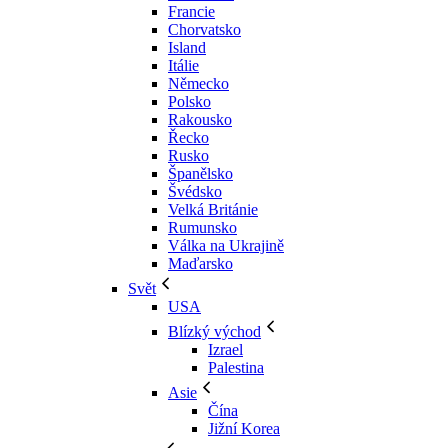
Francie
Chorvatsko
Island
Itálie
Německo
Polsko
Rakousko
Řecko
Rusko
Španělsko
Švédsko
Velká Británie
Rumunsko
Válka na Ukrajině
Maďarsko
Svět
USA
Blízký východ
Izrael
Palestina
Asie
Čína
Jižní Korea