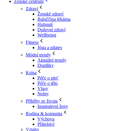
Ženské centrum
Zdraví
Ženské zdraví
Babiččina lékárna
Hubnutí
Duševní zdraví
Wellbeing
Fitness
Jóga a pilates
Módní trendy
Aktuální trendy
Doplňky
Krása
Péče o pleť
Péče o tělo
Vlasy
Nehty
Příběhy ze života
Inspirativní ženy
Rodina & komunita
Výchova
Přátelství
Vztahy