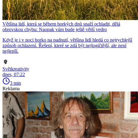
Většina lidí, která se během horkých dnů snaží ochladit, dělá
obrovskou chybu: Naopak vám bude ještě větší vedro
Když je i v noci horko na padnutí, většina lidí hledá co nejrychlejší
způsob ochlazení. Řešení, které se zdá být nejlogičtější, ale není
nejlepší.
Světkreativity
dnes, 07:22
3 min
Reklama