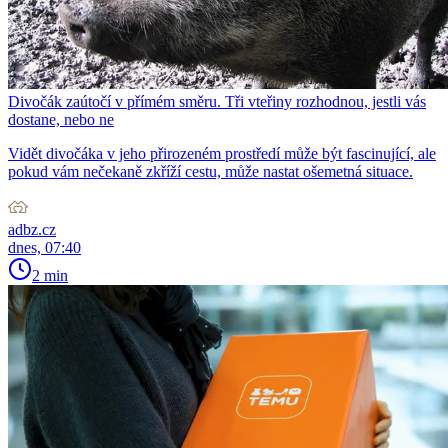
Divočák zaútočí v přímém směru. Tři vteřiny rozhodnou, jestli vás
dostane, nebo ne
Vidět divočáka v jeho přirozeném prostředí může být fascinující, ale
pokud vám nečekaně zkříží cestu, může nastat ošemetná situace.
adbz.cz
dnes, 07:40
2 min