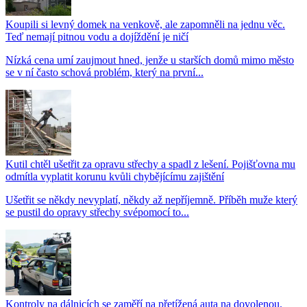
Koupili si levný domek na venkově, ale zapomněli na jednu věc.
Teď nemají pitnou vodu a dojíždění je ničí
Nízká cena umí zaujmout hned, jenže u starších domů mimo město
se v ní často schová problém, který na první...
Kutil chtěl ušetřit za opravu střechy a spadl z lešení. Pojišťovna mu
odmítla vyplatit korunu kvůli chybějícímu zajištění
Ušetřit se někdy nevyplatí, někdy až nepříjemně. Příběh muže který
se pustil do opravy střechy svépomocí to...
Kontroly na dálnicích se zaměří na přetížená auta na dovolenou.