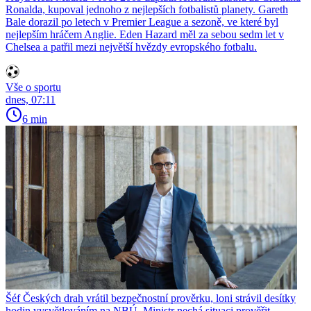
Ronalda, kupoval jednoho z nejlepších fotbalistů planety. Gareth
Bale dorazil po letech v Premier League a sezoně, ve které byl
nejlepším hráčem Anglie. Eden Hazard měl za sebou sedm let v
Chelsea a patřil mezi největší hvězdy evropského fotbalu.
Vše o sportu
dnes, 07:11
6 min
Šéf Českých drah vrátil bezpečnostní prověrku, loni strávil desítky
hodin vysvětlováním na NBÚ. Ministr nechá situaci prověřit