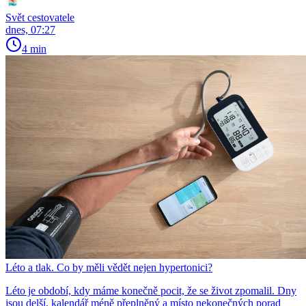
Svět cestovatele
dnes, 07:27
4 min
Léto a tlak. Co by měli vědět nejen hypertonici?
Léto je období, kdy máme konečně pocit, že se život zpomalil. Dny
jsou delší, kalendář méně přeplněný a místo nekonečných porad