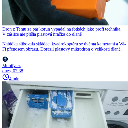
Dron z Temu za pár korun vypadal na fotkách jako profi technika.
V zásilce ale přišla plastová hračka do dlaně
Nabídka slibovala skládací kvadrokoptéru se dvěma kamerami a Wi-
Fi přenosem obrazu. Dorazil plastový mikrodron o velikosti dlaně.
Mobify.cz
dnes, 07:38
4 min