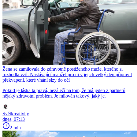
Žena se zamilovala do zdravotně postiženého muže, kterého si
rozhodla vzít. Nastávající manžel pro ni v jejich velký den připravil
překvapení, které vhání slzy do očí
Pokud je láska ta pravá, nezáleží na tom, že má jeden z partnerů
nějaký zdravotní problém. Je milován takový, jaký je.
Světkreativity
dnes, 07:13
2 min