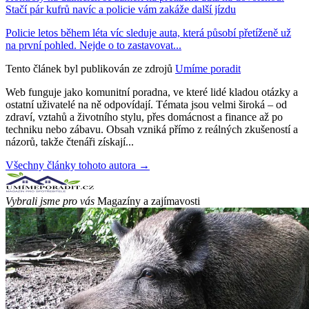
Stačí pár kufrů navíc a policie vám zakáže další jízdu
Policie letos během léta víc sleduje auta, která působí přetíženě už
na první pohled. Nejde o to zastavovat...
Tento článek byl publikován ze zdrojů
Umíme poradit
Web funguje jako komunitní poradna, ve které lidé kladou otázky a
ostatní uživatelé na ně odpovídají. Témata jsou velmi široká – od
zdraví, vztahů a životního stylu, přes domácnost a finance až po
techniku nebo zábavu. Obsah vzniká přímo z reálných zkušeností a
názorů, takže čtenáři získají...
Všechny články tohoto autora →
Vybrali jsme pro vás
Magazíny a zajímavosti