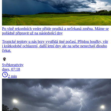
Po vlně rekordních veder přijde prudká a nečekaná změna. Máme se
pořádně připravit už na následující dny
Tropické teploty u nás brzy vystřídá jiné počasí. Přijdou bouřky, vítr
i krátkodobé ochlazení, další letní dny ale na sebe nenechají dlouho
čekat.
Světkreativity
dnes, 07:18
2 min