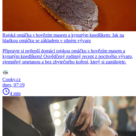
Rajská omáčka s hovězím masem a kynutým knedlíkem: Jak na
hladkou omáčku se základem v silném vývaru
Připravte si nejlepší domácí rajskou omáčku s hovězím masem a
kynutým knedlíkem! Osvědčený rodinný recept z poctivého vývaru,
zjemněný smetanou a bez zbytečného koření, který si zamilujete.
Cooky.cz
dnes, 07:19
4 min