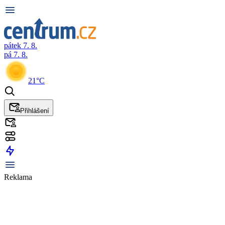
pátek 7. 8.
pá 7. 8.
21°C
Přihlášení
Reklama