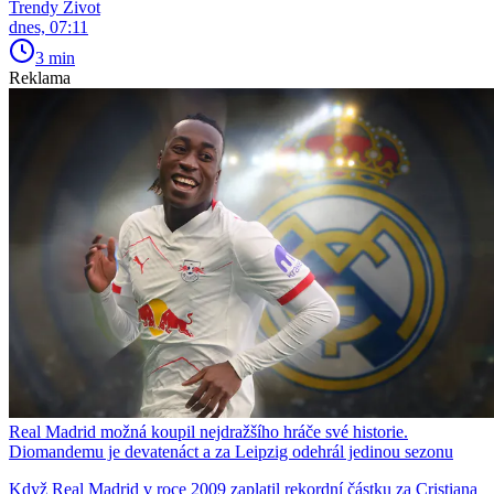
Trendy Život
dnes, 07:11
3 min
Reklama
Real Madrid možná koupil nejdražšího hráče své historie.
Diomandemu je devatenáct a za Leipzig odehrál jedinou sezonu
Když Real Madrid v roce 2009 zaplatil rekordní částku za Cristiana