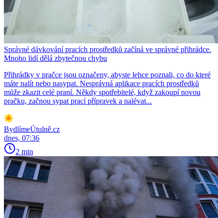
Správné dávkování pracích prostředků začíná ve správné přihrádce.
Mnoho lidí dělá zbytečnou chybu
Přihrádky v pračce jsou označeny, abyste lehce poznali, co do které
máte nalít nebo nasypat. Nesprávná aplikace pracích prostředků
může zkazit celé praní. Někdy spotřebitelé, když zakoupí novou
pračku, začnou sypat prací přípravek a nalévat...
BydlímeÚtulně.cz
dnes, 07:36
2 min