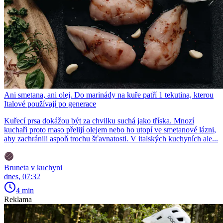
Ani smetana, ani olej. Do marinády na kuře patří 1 tekutina, kterou
Italové používají po generace
Kuřecí prsa dokážou být za chvilku suchá jako tříska. Mnozí
kuchaři proto maso přelijí olejem nebo ho utopí ve smetanové lázni,
aby zachránili aspoň trochu šťavnatosti. V italských kuchyních ale...
Bruneta v kuchyni
dnes, 07:32
4 min
Reklama