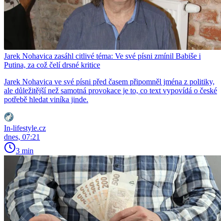
Jarek Nohavica zasáhl citlivé téma: Ve své písni zmínil Babiše i
Putina, za což čelí drsné kritice
Jarek Nohavica ve své písni před časem připomněl jména z politiky,
ale důležitější než samotná provokace je to, co text vypovídá o české
potřebě hledat viníka jinde.
In-lifestyle.cz
dnes, 07:21
3 min