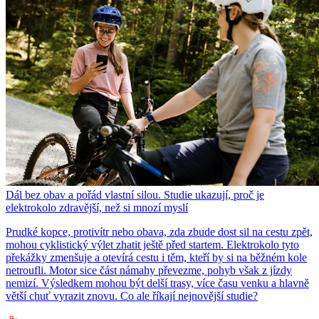
Dál bez obav a pořád vlastní silou. Studie ukazují, proč je
elektrokolo zdravější, než si mnozí myslí
Prudké kopce, protivítr nebo obava, zda zbude dost sil na cestu zpět,
mohou cyklistický výlet zhatit ještě před startem. Elektrokolo tyto
překážky zmenšuje a otevírá cestu i těm, kteří by si na běžném kole
netroufli. Motor sice část námahy převezme, pohyb však z jízdy
nemizí. Výsledkem mohou být delší trasy, více času venku a hlavně
větší chuť vyrazit znovu. Co ale říkají nejnovější studie?