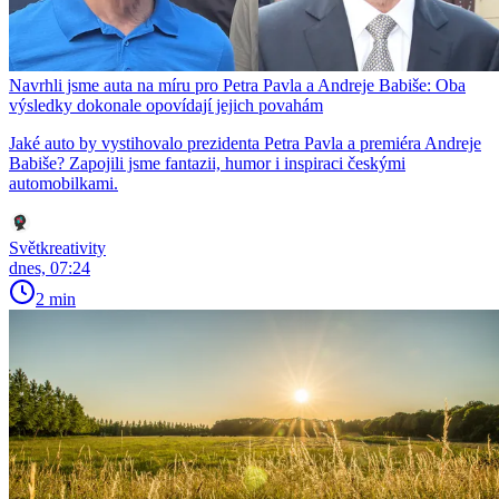
Navrhli jsme auta na míru pro Petra Pavla a Andreje Babiše: Oba
výsledky dokonale opovídají jejich povahám
Jaké auto by vystihovalo prezidenta Petra Pavla a premiéra Andreje
Babiše? Zapojili jsme fantazii, humor i inspiraci českými
automobilkami.
Světkreativity
dnes, 07:24
2 min