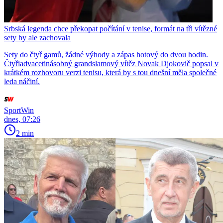
Srbská legenda chce překopat počítání v tenise, formát na tři vítězné
sety by ale zachovala
Sety do čtyř gamů, žádné výhody a zápas hotový do dvou hodin.
Čtyřiadvacetinásobný grandslamový vítěz Novak Djokovič popsal v
krátkém rozhovoru verzi tenisu, která by s tou dnešní měla společné
leda náčiní.
SportWin
dnes, 07:26
2 min