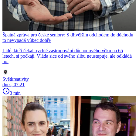
Špatná zpráva pro české seniory: S dřívějším odchodem do důchodu
to nevypadá vůbec dobře
Lidé, kteří čekali rychlé zastropování důchodového věku na 65
letech, si počkají. Vláda sice od svého slibu neustupuje, ale odkládá
ho.
Světkreativity
dnes, 07:21
3 min