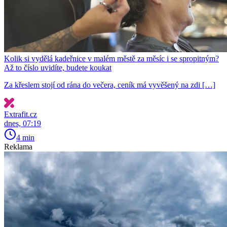
Kolik si vydělá kadeřnice v malém městě za měsíc i se spropitným?
Až to číslo uvidíte, budete koukat
Za křeslem stojí od rána do večera, ceník má vyvěšený na zdi […]
Extrafit.cz
dnes, 07:19
4 min
Reklama