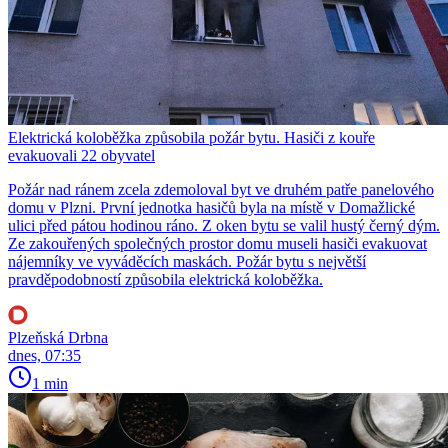
Elektrická koloběžka způsobila požár bytu. Hasiči z kouře
evakuovali 22 obyvatel
Požár nad ránem zcela zdemoloval byt ve druhém patře panelového
domu v Plzni. První jednotka hasičů byla na místě v Domažlické
ulici před pátou hodinou ráno. Z oken bytu se valil hustý černý dým.
Ze zakouřených společných prostor domu museli hasiči evakuovat
nájemníky ve vyváděcích maskách. Požár bytu s největší
pravděpodobností způsobila elektrická koloběžka.
Plzeňská Drbna
dnes, 07:35
1 min