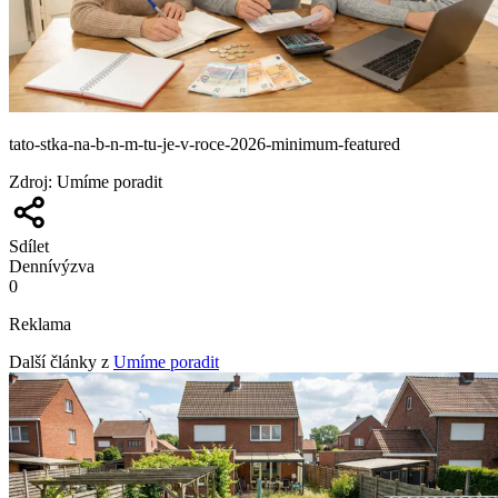
tato-stka-na-b-n-m-tu-je-v-roce-2026-minimum-featured
Zdroj
:
Umíme poradit
Sdílet
Denní
výzva
0
Reklama
Další články z
Umíme poradit