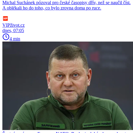
Michal Suchánek pózoval pro české časopisy dřív, než se naučil číst.
A oblékali ho do toho, co bylo zrovna doma po ruce.
VIPživot.cz
dnes, 07:05
4 min