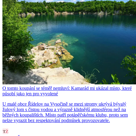
O tomto koupání se téměř nemluví: Kamarád mi ukázal místo, které
působí jako jen pro vyvolené
U malé obce Řídelov na Vysočině se mezi stromy ukrývá bývalý
žulový lom s čistou vodou a výrazně klidnější atmosférou než na
běžných koupalištích. Místo patří potápěčskému klubu, proto sem
nelze vyrazit bez respektování podmínek provozovatele.