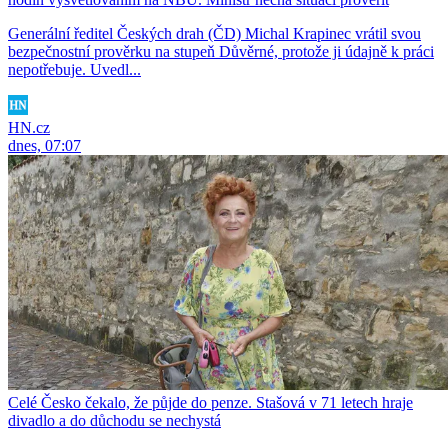
Generální ředitel Českých drah (ČD) Michal Krapinec vrátil svou
bezpečnostní prověrku na stupeň Důvěrné, protože ji údajně k práci
nepotřebuje. Uvedl...
HN.cz
dnes, 07:07
Celé Česko čekalo, že půjde do penze. Stašová v 71 letech hraje
divadlo a do důchodu se nechystá