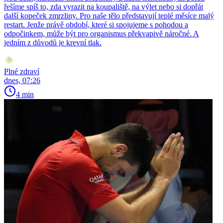
řešíme spíš to, zda vyrazit na koupaliště, na výlet nebo si dopřát
další kopeček zmrzliny. Pro naše tělo představují teplé měsíce malý
restart. Jenže právě období, které si spojujeme s pohodou a
odpočinkem, může být pro organismus překvapivě náročné. A
jedním z důvodů je krevní tlak.
Plné zdraví
dnes, 07:26
4 min