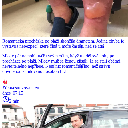
Romantická procházka po pláži skončila dramatem. Jediná chyba je
vystavila nebezpečí, které číhá u moře častěji, než se zdá
Mladý pár nemohl uvěřit svým očím, když uviděl své nohy po
procházce po pláži. Mladý muž se ženou zjistili, že se stali obětmi
neviditelného nepřítele. Není nic romantičtějšího, než strávit
dovolenou s milovanou osobou [...]...
Zdravestravovani.eu
dnes, 07:15
2 min