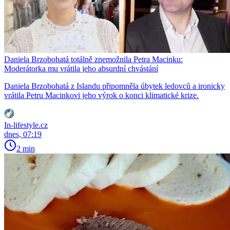
Daniela Brzobohatá totálně znemožnila Petra Macinku:
Moderátorka mu vrátila jeho absurdní chvástání
Daniela Brzobohatá z Islandu připomněla úbytek ledovců a ironicky
vrátila Petru Macinkovi jeho výrok o konci klimatické krize.
In-lifestyle.cz
dnes, 07:19
2 min