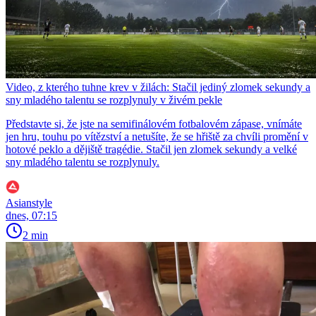
Video, z kterého tuhne krev v žilách: Stačil jediný zlomek sekundy a
sny mladého talentu se rozplynuly v živém pekle
Představte si, že jste na semifinálovém fotbalovém zápase, vnímáte
jen hru, touhu po vítězství a netušíte, že se hřiště za chvíli promění v
hotové peklo a dějiště tragédie. Stačil jen zlomek sekundy a velké
sny mladého talentu se rozplynuly.
Asianstyle
dnes, 07:15
2 min