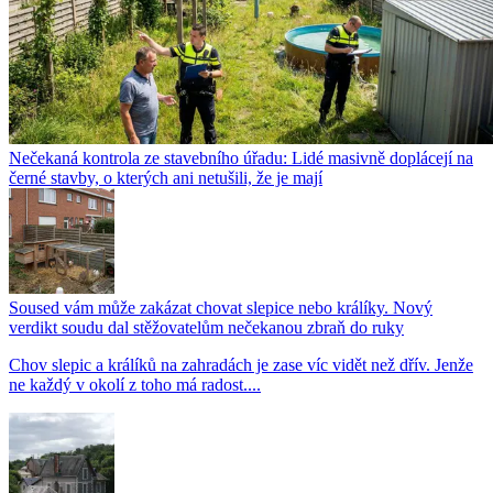
Nečekaná kontrola ze stavebního úřadu: Lidé masivně doplácejí na
černé stavby, o kterých ani netušili, že je mají
Soused vám může zakázat chovat slepice nebo králíky. Nový
verdikt soudu dal stěžovatelům nečekanou zbraň do ruky
Chov slepic a králíků na zahradách je zase víc vidět než dřív. Jenže
ne každý v okolí z toho má radost....