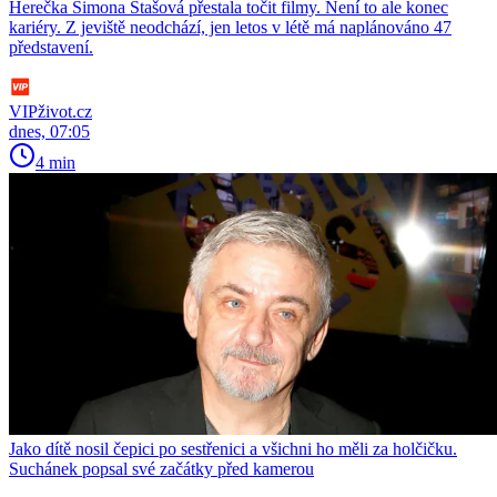
Herečka Simona Stašová přestala točit filmy. Není to ale konec
kariéry. Z jeviště neodchází, jen letos v létě má naplánováno 47
představení.
VIPživot.cz
dnes, 07:05
4 min
Jako dítě nosil čepici po sestřenici a všichni ho měli za holčičku.
Suchánek popsal své začátky před kamerou