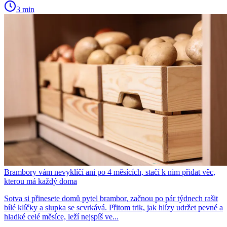
3 min
Brambory vám nevyklíčí ani po 4 měsících, stačí k nim přidat věc,
kterou má každý doma
Sotva si přinesete domů pytel brambor, začnou po pár týdnech rašit
bílé klíčky a slupka se scvrkává. Přitom trik, jak hlízy udržet pevné a
hladké celé měsíce, leží nejspíš ve...