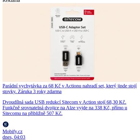
Reklama
Parádní vychytávka za 68 Kč v Actionu nahradí set, který jinde stojí
stovky. Záruka 3 roky zdarma
Dvoudílná sada USB redukcí Sitecom v Action stojí 68,30 Kč.
Funkčně srovnatelná dvojice na Alze vyjde na 338 Kč, přímo u
Sitecomu na přibližně 507 Kč.
Mobify.cz
dnes, 04:03