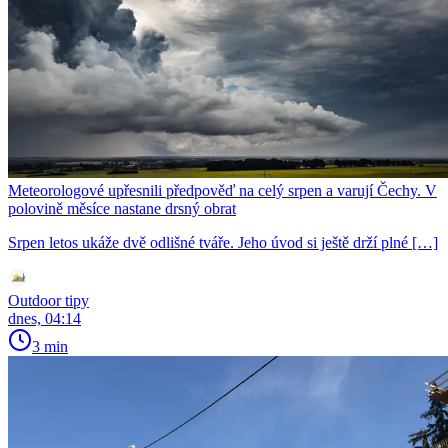
Meteorologové upřesnili předpověď na celý srpen a varují Čechy. V
polovině měsíce nastane drsný obrat
Srpen letos ukáže dvě odlišné tváře. Jeho úvod si ještě drží plné […]
Outdoor tipy
dnes, 04:14
3 min