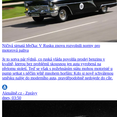
Ničivá sirnatá břečka: V Rusku znovu rozvolnili normy pro
motorová paliva
Je to sotva pár týdnů, co ruská vláda povolila prodej benzinu v
kvalitě, kterou bez problémů skousnou jen auta vyrobená na
přelomu století. Teď se však s požehnáním státu mohou motoristé u
pump setkat s něčím ještě mnohem horším: Kdo si nově schválenou
směsku nalije do moderního auta, pravděpodobně nedojede do cíle.
Aktuálně.cz - Zprávy
dnes, 03:50