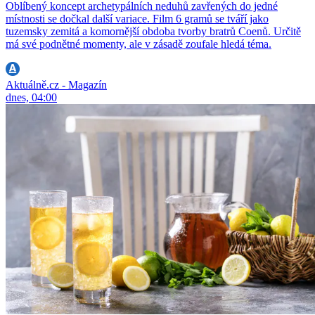
Oblíbený koncept archetypálních neduhů zavřených do jedné
místnosti se dočkal další variace. Film 6 gramů se tváří jako
tuzemsky zemitá a komornější obdoba tvorby bratrů Coenů. Určitě
má své podnětné momenty, ale v zásadě zoufale hledá téma.
Aktuálně.cz - Magazín
dnes, 04:00