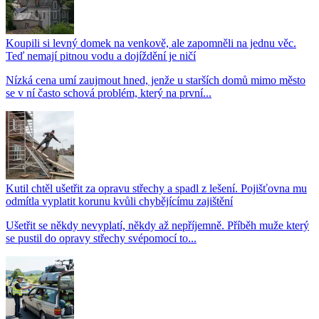
Koupili si levný domek na venkově, ale zapomněli na jednu věc.
Teď nemají pitnou vodu a dojíždění je ničí
Nízká cena umí zaujmout hned, jenže u starších domů mimo město
se v ní často schová problém, který na první...
Kutil chtěl ušetřit za opravu střechy a spadl z lešení. Pojišťovna mu
odmítla vyplatit korunu kvůli chybějícímu zajištění
Ušetřit se někdy nevyplatí, někdy až nepříjemně. Příběh muže který
se pustil do opravy střechy svépomocí to...