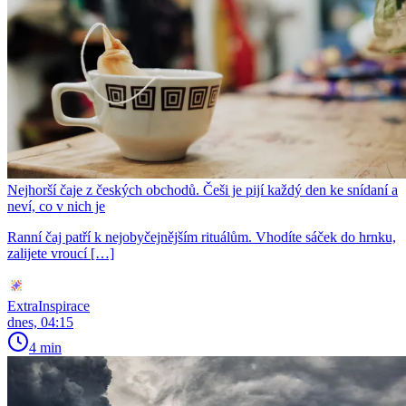
Nejhorší čaje z českých obchodů. Češi je pijí každý den ke snídaní a
neví, co v nich je
Ranní čaj patří k nejobyčejnějším rituálům. Vhodíte sáček do hrnku,
zalijete vroucí […]
ExtraInspirace
dnes, 04:15
4 min