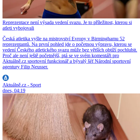
Reprezentace není výsada vedení svazu. Je to příležitost, kterou si
atleti vybojovali
Česká atletika vyšle na mistrovství Evropy v Birminghamu 52
reprezentantů. Na první pohled jde o početnou výpravu, kterou se
vedení Českého atletického svazu může bez větších obtíží pochlubit.
Proč ale není ještě početnější, ptá se ve svém komentáři pro
Aktuálně.cz sportovní funkcionář a bývalý šéf Národní sportovní
agentury Filip Neusser.
Aktuálně.cz - Sport
dnes, 04:19