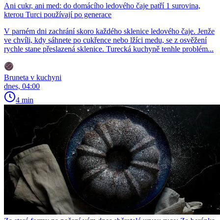
Ani cukr, ani med: do domácího ledového čaje patří 1 surovina,
kterou Turci používají po generace
V parném dni zachrání skoro každého sklenice ledového čaje. Jenže
ve chvíli, kdy sáhnete po cukřence nebo lžíci medu, se z osvěžení
rychle stane přeslazená sklenice. Turecká kuchyně tenhle problém...
Bruneta v kuchyni
dnes, 04:00
4 min