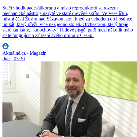
Stačí vhodit padesátikorunu a místo reproduktorů se rozezní
mechanické nástroje ukryté ve staré dřevěné skříni. Ve Veselíčku,
místní části Žďáru nad Sázavou, stojí hned za vchodem do hostince
unikát, který přežil více než jedno století. Orchestrion, který hraje
staré kankány, „kmochovky“ i lidové písně, patří mezi několik málo
stále fungujících zařízení svého druhu v Česku.
Aktuálně.cz - Magazín
dnes, 03:30