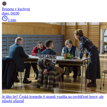
Bruneta v kuchyni
dnes, 04:00
3 min
Je libo fet? Česká komedie 6 gramů vsadila na osvědčené herce, ale
působí ošizeně