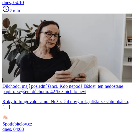
dnes, 04:10
2 min
Důchodci mají poslední šanci. Kdo nepodá žádost, ten nedostane
papír o zvýšení důchodu. 42 % z nich to neví
Roky to fungovalo samo. Než začal nový rok, přišla ze státu obálka,
[…]
Spotřebitelov.cz
dnes, 04:03