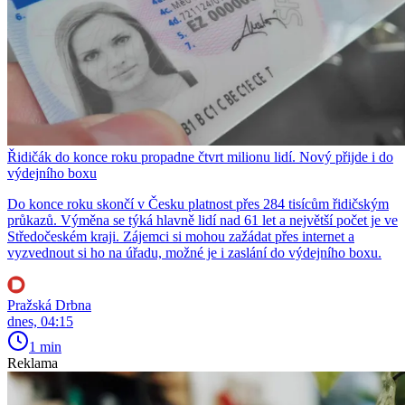
Řidičák do konce roku propadne čtvrt milionu lidí. Nový přijde i do
výdejního boxu
Do konce roku skončí v Česku platnost přes 284 tisícům řidičským
průkazů. Výměna se týká hlavně lidí nad 61 let a největší počet je ve
Středočeském kraji. Zájemci si mohou zažádat přes internet a
vyzvednout si ho na úřadu, možné je i zaslání do výdejního boxu.
Pražská Drbna
dnes, 04:15
1 min
Reklama