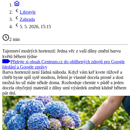
Lifestyle
Zahrada
5. 5. 2026, 15:15
2 min
Tajemství modrých hortenzií: Jedna věc z vaší dílny změní barvu
květů během týdne
Přidejte si obsah Centrum.cz do oblíbených zdrojů pro Google
hledání a Google zprávy
Barva hortenzií není žádná náhoda. Když vám keř kvete růžově a
chtěli byste spíš sytě modrou, řešení je vlastně docela prosté a dost
možná ho už máte někde doma. Rozhoduje chemie v půdě a jeden
docela obyčejný materiál z dílny umí výsledek změnit klidně během
pár dní.