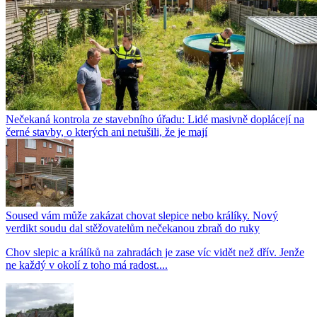
Nečekaná kontrola ze stavebního úřadu: Lidé masivně doplácejí na
černé stavby, o kterých ani netušili, že je mají
Soused vám může zakázat chovat slepice nebo králíky. Nový
verdikt soudu dal stěžovatelům nečekanou zbraň do ruky
Chov slepic a králíků na zahradách je zase víc vidět než dřív. Jenže
ne každý v okolí z toho má radost....