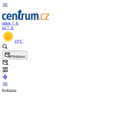
pátek 7. 8.
pá 7. 8.
19°C
Přihlášení
Reklama