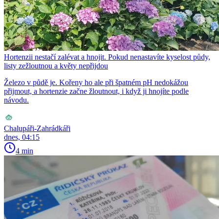
Hortenzii nestačí zalévat a hnojit. Pokud nenastavíte kyselost půdy,
listy zežloutnou a květy nepřijdou
Železo v půdě je. Kořeny ho ale při špatném pH nedokážou
přijmout, a hortenzie začne žloutnout, i když ji hnojíte podle
návodu.
Chalupáři-Zahrádkáři
dnes, 04:15
4 min