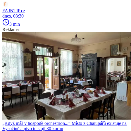
FAJNTIP.cz
dnes, 03:30
3 min
Reklama
„Když máš v hospodě orchestrion...“ Místo z Chalupářů existuje na
Vysočině a pivo tu stojí 30 korun