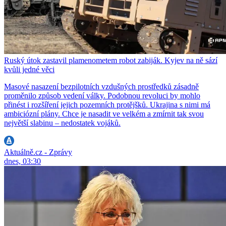
Ruský útok zastavil plamenometem robot zabiják. Kyjev na ně sází
kvůli jedné věci
Masové nasazení bezpilotních vzdušných prostředků zásadně
proměnilo způsob vedení války. Podobnou revoluci by mohlo
přinést i rozšíření jejich pozemních protějšků. Ukrajina s nimi má
ambiciózní plány. Chce je nasadit ve velkém a zmírnit tak svou
největší slabinu – nedostatek vojáků.
Aktuálně.cz - Zprávy
dnes, 03:30