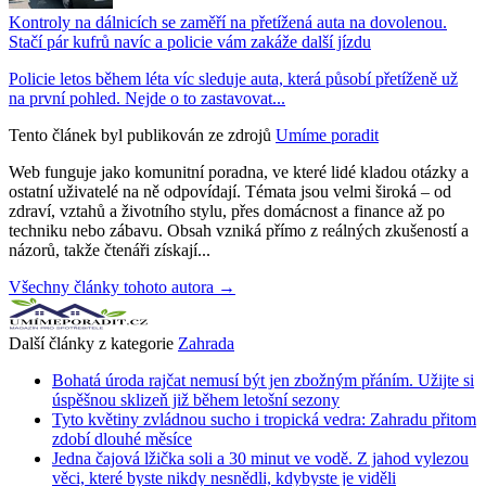
Kontroly na dálnicích se zaměří na přetížená auta na dovolenou.
Stačí pár kufrů navíc a policie vám zakáže další jízdu
Policie letos během léta víc sleduje auta, která působí přetíženě už
na první pohled. Nejde o to zastavovat...
Tento článek byl publikován ze zdrojů
Umíme poradit
Web funguje jako komunitní poradna, ve které lidé kladou otázky a
ostatní uživatelé na ně odpovídají. Témata jsou velmi široká – od
zdraví, vztahů a životního stylu, přes domácnost a finance až po
techniku nebo zábavu. Obsah vzniká přímo z reálných zkušeností a
názorů, takže čtenáři získají...
Všechny články tohoto autora →
Další články z kategorie
Zahrada
Bohatá úroda rajčat nemusí být jen zbožným přáním. Užijte si
úspěšnou sklizeň již během letošní sezony
Tyto květiny zvládnou sucho i tropická vedra: Zahradu přitom
zdobí dlouhé měsíce
Jedna čajová lžička soli a 30 minut ve vodě. Z jahod vylezou
věci, které byste nikdy nesnědli, kdybyste je viděli