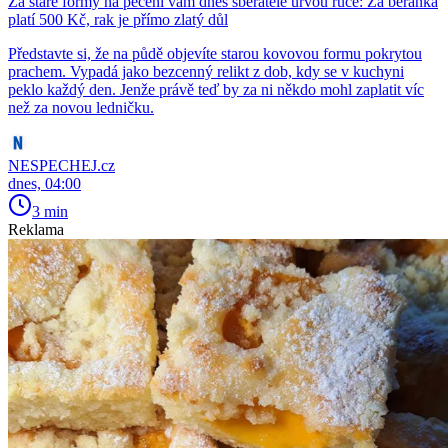
Za staré formy na pečení vám dnes sběratelé urvou ruce: Za beránka
platí 500 Kč, rak je přímo zlatý důl
Představte si, že na půdě objevíte starou kovovou formu pokrytou
prachem. Vypadá jako bezcenný relikt z dob, kdy se v kuchyni
peklo každý den. Jenže právě teď by za ni někdo mohl zaplatit víc
než za novou ledničku.
NESPECHEJ.cz
dnes, 04:00
3 min
Reklama