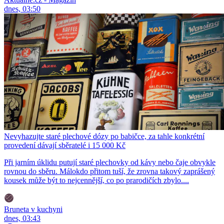
dnes, 03:50
Nevyhazujte staré plechové dózy po babičce, za tahle konkrétní
provedení dávají sběratelé i 15 000 Kč
Při jarním úklidu putují staré plechovky od kávy nebo čaje obvykle
rovnou do sběru. Málokdo přitom tuší, že zrovna takový zaprášený
kousek může být to nejcennější, co po prarodičích zbylo....
Bruneta v kuchyni
dnes, 03:43