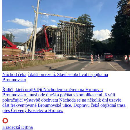
Náchod čekají další omezení. Staví se obchvat i spojka na
Broumovsko
Řidiči, kteří projíždějí Náchodem směrem na Hronov a
Broumovsko, musí ode dneška počítat s komplikacemi. Kvůli
pokračující výstavbě obchvatu Náchoda se na několik dní uzavře
část frekventované Broumovské ulice. Dopravu čeká objízdná trasa
přes Červený Kostelec a Hronov.
Hradecká Drbna