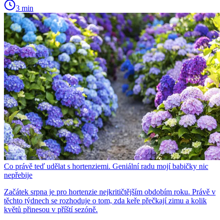
3 min
Co právě teď udělat s hortenziemi. Geniální radu mojí babičky nic
nepřebije
Začátek srpna je pro hortenzie nejkritičtějším obdobím roku. Právě v
těchto týdnech se rozhoduje o tom, zda keře přečkají zimu a kolik
květů přinesou v příští sezóně.