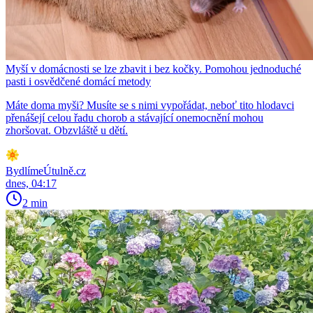
Myší v domácnosti se lze zbavit i bez kočky. Pomohou jednoduché
pasti i osvědčené domácí metody
Máte doma myši? Musíte se s nimi vypořádat, neboť tito hlodavci
přenášejí celou řadu chorob a stávající onemocnění mohou
zhoršovat. Obzvláště u dětí.
BydlímeÚtulně.cz
dnes, 04:17
2 min