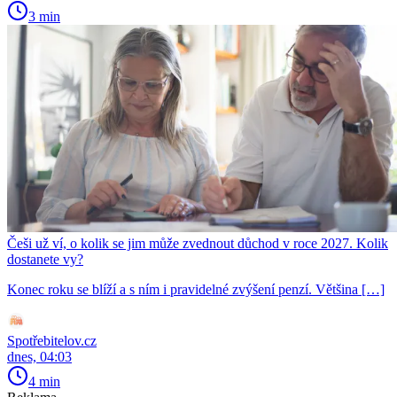
3 min
Češi už ví, o kolik se jim může zvednout důchod v roce 2027. Kolik
dostanete vy?
Konec roku se blíží a s ním i pravidelné zvýšení penzí. Většina […]
Spotřebitelov.cz
dnes, 04:03
4 min