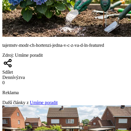
tajemstv-modr-ch-hortenzi-jedna-v-c-z-va-d-ln-featured
Zdroj
:
Umíme poradit
Sdílet
Denní
výzva
0
Reklama
Další články z
Umíme poradit