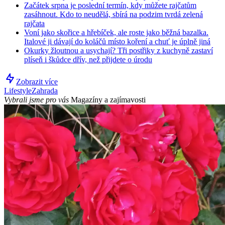
Začátek srpna je poslední termín, kdy můžete rajčatům
zasáhnout. Kdo to neudělá, sbírá na podzim tvrdá zelená
rajčata
Voní jako skořice a hřebíček, ale roste jako běžná bazalka.
Italové ji dávají do koláčů místo koření a chuť je úplně jiná
Okurky žloutnou a usychají? Tři postřiky z kuchyně zastaví
plíseň i škůdce dřív, než přijdete o úrodu
Zobrazit více
Lifestyle
Zahrada
Vybrali jsme pro vás
Magazíny a zajímavosti