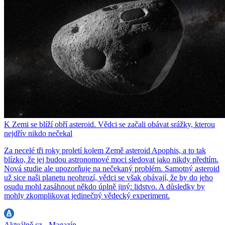
K Zemi se blíží obří asteroid. Vědci se začali obávat srážky, kterou
nejdřív nikdo nečekal
Za necelé tři roky proletí kolem Země asteroid Apophis, a to tak
blízko, že jej budou astronomové moci sledovat jako nikdy předtím.
Nová studie ale upozorňuje na nečekaný problém. Samotný asteroid
už sice naši planetu neohrozí, vědci se však obávají, že by do jeho
osudu mohl zasáhnout někdo úplně jiný: lidstvo. A důsledky by
mohly zkomplikovat jedinečný vědecký experiment.
Aktuálně.cz - Magazín