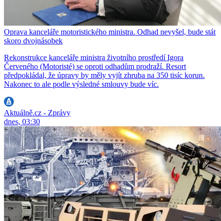
Oprava kanceláře motoristického ministra. Odhad nevyšel, bude stát
skoro dvojnásobek
Rekonstrukce kanceláře ministra životního prostředí Igora
Červeného (Motoristé) se oproti odhadům prodraží. Resort
předpokládal, že úpravy by měly vyjít zhruba na 350 tisíc korun.
Nakonec to ale podle výsledné smlouvy bude víc.
Aktuálně.cz - Zprávy
dnes, 03:30