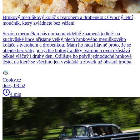
Hrnkový meruňkový koláč s tvarohem a drobenkou: Ovocný letní
moučník, který zvládnete bez vážení
Sezóna meruněk u nás doma pravidelně znamená jediné: na
kuchyňské lince přistane velký plech hrnkového meruňkového
koláče s tvarohem a drobenkou. Mám ho ráda hlavně proto, že se
obejde bez váhy, je rychle hotový a díky tvarohu a ovoci zůstává
pěkně vláčný i druhý den. Odlišuje ho právě jednoduché hrnkové
těsto, na které se všechno jen vyskládá a zbytek už obstará trouba.
Cooky.cz
dnes, 03:52
4 min