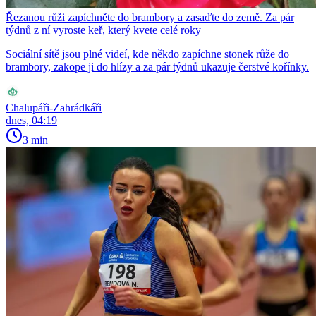
Řezanou růži zapíchněte do brambory a zasaďte do země. Za pár
týdnů z ní vyroste keř, který kvete celé roky
Sociální sítě jsou plné videí, kde někdo zapíchne stonek růže do
brambory, zakope ji do hlízy a za pár týdnů ukazuje čerstvé kořínky.
Chalupáři-Zahrádkáři
dnes, 04:19
3 min