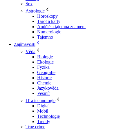
Sex
Astrologie
Horoskopy
Tarot a karty
Andělé a tajemná znamení
Numerologie
Tajemno
Zajímavosti
Věda
Biologie
Ekologie
Fyzika
Geografie
Historie
Chemie
Jazykověda
Vesmír
IT a technologie
Digital
Mobil
Technologie
Trendy
True crime