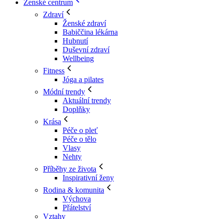
Ženské centrum
Zdraví
Ženské zdraví
Babiččina lékárna
Hubnutí
Duševní zdraví
Wellbeing
Fitness
Jóga a pilates
Módní trendy
Aktuální trendy
Doplňky
Krása
Péče o pleť
Péče o tělo
Vlasy
Nehty
Příběhy ze života
Inspirativní ženy
Rodina & komunita
Výchova
Přátelství
Vztahy