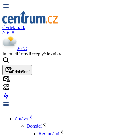
čtvrtek 6. 8.
čt 6. 8.
26°C
Internet
Firmy
Recepty
Slovníky
Přihlášení
Zprávy
Domácí
Regionální