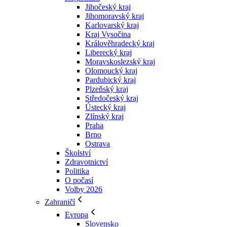
Jihočeský kraj
Jihomoravský kraj
Karlovarský kraj
Kraj Vysočina
Králověhradecký kraj
Liberecký kraj
Moravskoslezský kraj
Olomoucký kraj
Pardubický kraj
Plzeňský kraj
Středočeský kraj
Ústecký kraj
Zlínský kraj
Praha
Brno
Ostrava
Školství
Zdravotnictví
Politika
O počasí
Volby 2026
Zahraničí
Evropa
Slovensko