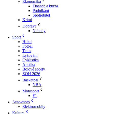
Ekonomika
Finance a burza
Podnikání
Spotřebitel
Krimi
Doprava
Nehody
Sport
Hokej
Fotbal
Tenis
Lyžování
Cyklistika
Atletika
Bojové sporty
ZOH 2026
Basketbal
NBA
Motosport
F1
Auto-moto
Elektromobily
Kultura