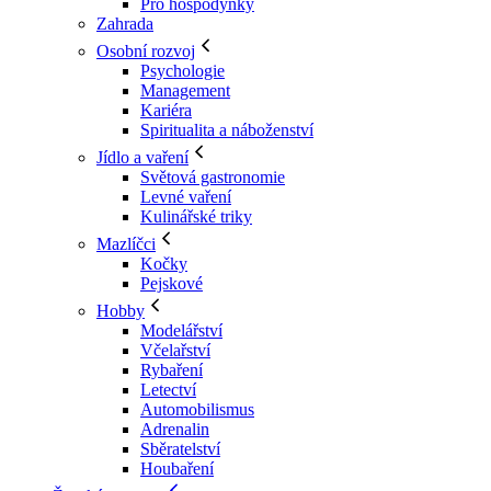
Pro hospodyňky
Zahrada
Osobní rozvoj
Psychologie
Management
Kariéra
Spiritualita a náboženství
Jídlo a vaření
Světová gastronomie
Levné vaření
Kulinářské triky
Mazlíčci
Kočky
Pejskové
Hobby
Modelářství
Včelařství
Rybaření
Letectví
Automobilismus
Adrenalin
Sběratelství
Houbaření