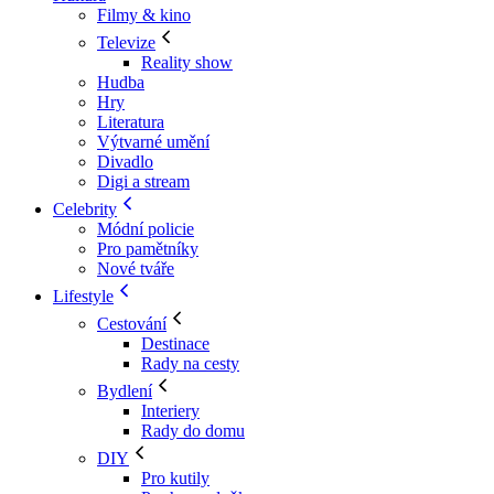
Filmy & kino
Televize
Reality show
Hudba
Hry
Literatura
Výtvarné umění
Divadlo
Digi a stream
Celebrity
Módní policie
Pro pamětníky
Nové tváře
Lifestyle
Cestování
Destinace
Rady na cesty
Bydlení
Interiery
Rady do domu
DIY
Pro kutily