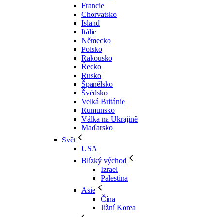
Francie
Chorvatsko
Island
Itálie
Německo
Polsko
Rakousko
Řecko
Rusko
Španělsko
Švédsko
Velká Británie
Rumunsko
Válka na Ukrajině
Maďarsko
Svět
USA
Blízký východ
Izrael
Palestina
Asie
Čína
Jižní Korea