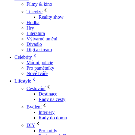
Filmy & kino
Televize
Reality show
Hudba
Hry
Literatura
Výtvarné umění
Divadlo
Digi a stream
Celebrity
Módní policie
Pro pamětníky
Nové tváře
Lifestyle
Cestování
Destinace
Rady na cesty
Bydlení
Interiery
Rady do domu
DIY
Pro kutily