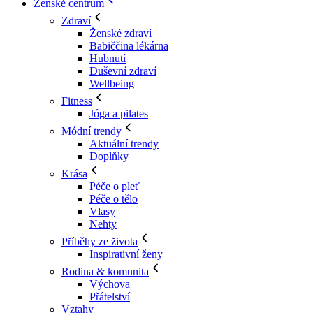
Ženské centrum
Zdraví
Ženské zdraví
Babiččina lékárna
Hubnutí
Duševní zdraví
Wellbeing
Fitness
Jóga a pilates
Módní trendy
Aktuální trendy
Doplňky
Krása
Péče o pleť
Péče o tělo
Vlasy
Nehty
Příběhy ze života
Inspirativní ženy
Rodina & komunita
Výchova
Přátelství
Vztahy