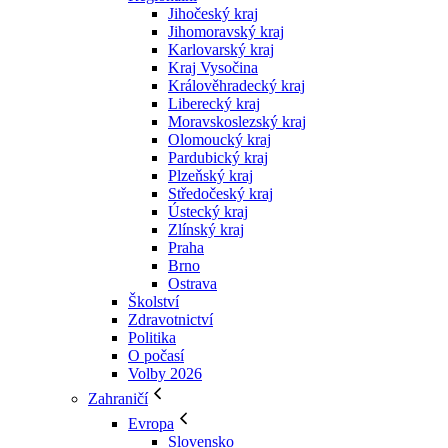
Jihočeský kraj
Jihomoravský kraj
Karlovarský kraj
Kraj Vysočina
Králověhradecký kraj
Liberecký kraj
Moravskoslezský kraj
Olomoucký kraj
Pardubický kraj
Plzeňský kraj
Středočeský kraj
Ústecký kraj
Zlínský kraj
Praha
Brno
Ostrava
Školství
Zdravotnictví
Politika
O počasí
Volby 2026
Zahraničí
Evropa
Slovensko