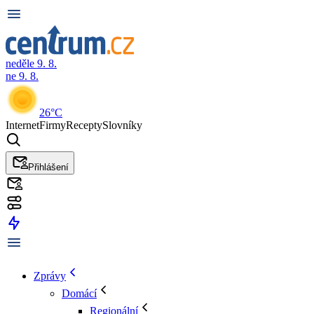
neděle 9. 8.
ne 9. 8.
26°C
Internet
Firmy
Recepty
Slovníky
Přihlášení
Zprávy
Domácí
Regionální