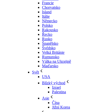
Francie
Chorvatsko
Island
Itálie
Německo
Polsko
Rakousko
Řecko
Rusko
Španělsko
Švédsko
Velká Británie
Rumunsko
Válka na Ukrajině
Maďarsko
Svět
USA
Blízký východ
Izrael
Palestina
Asie
Čína
Jižní Korea