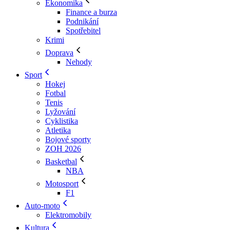
Ekonomika
Finance a burza
Podnikání
Spotřebitel
Krimi
Doprava
Nehody
Sport
Hokej
Fotbal
Tenis
Lyžování
Cyklistika
Atletika
Bojové sporty
ZOH 2026
Basketbal
NBA
Motosport
F1
Auto-moto
Elektromobily
Kultura