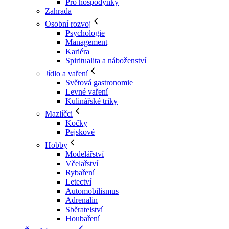
Pro hospodyňky
Zahrada
Osobní rozvoj
Psychologie
Management
Kariéra
Spiritualita a náboženství
Jídlo a vaření
Světová gastronomie
Levné vaření
Kulinářské triky
Mazlíčci
Kočky
Pejskové
Hobby
Modelářství
Včelařství
Rybaření
Letectví
Automobilismus
Adrenalin
Sběratelství
Houbaření