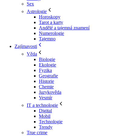
Sex
Astrologie
Horoskopy
Tarot a karty
Andělé a tajemná znamení
Numerologie
Tajemno
Zajímavosti
Věda
Biologie
Ekologie
Fyzika
Geografie
Historie
Chemie
Jazykověda
Vesmír
IT a technologie
Digital
Mobil
Technologie
Trendy
True crime