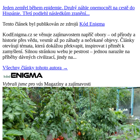
Jeden zemřel během epidemie. Druhý náhle onemocněl na cestě do
Hispánie. Třetí podlehl následkům zranění...
Tento článek byl publikován ze zdrojů
Kód Enigma
KodEnigma.cz se věnuje zajímavostem napříč obory – od přírody a
historie přes vědu, vesmír až po záhady a nečekané objevy. Články
otevírají témata, která dokážou překvapit, inspirovat i přimět k
zamyšlení. Silnou stránkou webu je pestrost – jednou narazíte na
příběhy dávných civilizací, jindy na...
Všechny články tohoto autora →
Vybrali jsme pro vás
Magazíny a zajímavosti