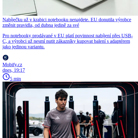
Nabíječku už v krabici notebooku nenajdete. EU donutila výrobce
změnit pravidla, od dubna jedině za své
Pro notebooky prodávané v EU platí povinnost nabíjení přes USB-
C, a výrobci už nesmí nutit zákazníky kupovat balení s adaptérem
jako jedinou variantu.
Mobify.cz
dnes, 19:17
5 min