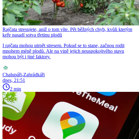
Rajčata stresujete, aniž o tom víte. Pět běžných chyb, kvůli kterým
keře nasadí sotva třetinu plodů
I rajčata mohou utrpět stresem. Pokud se to stane, začnou rodit
mnohem méně plodů. Ale na vině jejich neuspokojivého stavu
mohou být i jiné faktory.
Chalupáři-Zahrádkáři
dnes, 21:51
2 min