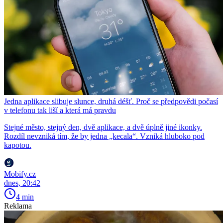
Jedna aplikace slibuje slunce, druhá déšť. Proč se předpovědi počasí
v telefonu tak liší a která má pravdu
Stejné město, stejný den, dvě aplikace, a dvě úplně jiné ikonky.
Rozdíl nevzniká tím, že by jedna „kecala“. Vzniká hluboko pod
kapotou.
Mobify.cz
dnes, 20:42
4 min
Reklama