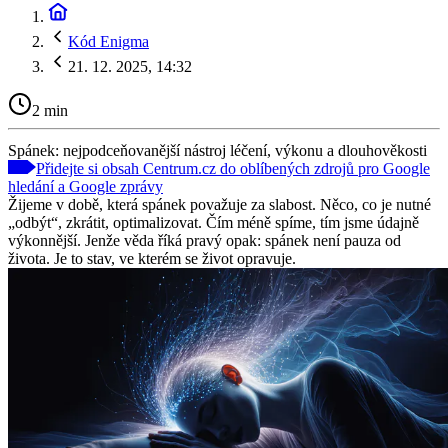
Kód Enigma
21. 12. 2025, 14:32
2 min
Spánek: nejpodceňovanější nástroj léčení, výkonu a dlouhověkosti
Přidejte si obsah Centrum.cz do oblíbených zdrojů pro Google
hledání a Google zprávy
Žijeme v době, která spánek považuje za slabost. Něco, co je nutné
„odbýt“, zkrátit, optimalizovat. Čím méně spíme, tím jsme údajně
výkonnější. Jenže věda říká pravý opak: spánek není pauza od
života. Je to stav, ve kterém se život opravuje.