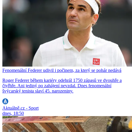
Fenomenální Federer udivil i počinem, za který se pohár nedává
Roger Federer během kariéry odehrál 1750 zápasů ve dvouhře a
čtyřhře. Ani jediný po zahájení nevzdal. Dnes fenomenální
švýcarský tenista slaví 45. narozeniny.
Aktuálně.cz - Sport
dnes, 18:50