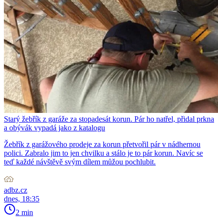
Starý žebřík z garáže za stopadesát korun. Pár ho natřel, přidal prkna
a obývák vypadá jako z katalogu
Žebřík z garážového prodeje za korun přetvořil pár v nádhernou
polici. Zabralo jim to jen chvilku a stálo je to pár korun. Navíc se
teď každé návštěvě svým dílem můžou pochlubit.
adbz.cz
dnes, 18:35
2 min