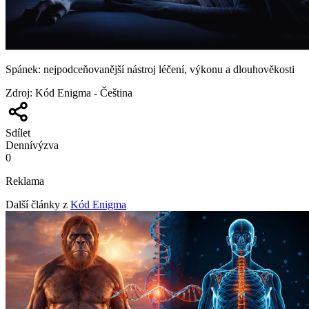
Spánek: nejpodceňovanější nástroj léčení, výkonu a dlouhověkosti
Zdroj
:
Kód Enigma - Čeština
Sdílet
Denní
výzva
0
Reklama
Další články z
Kód Enigma