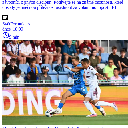
závodníci z jiných disciplín. Podívejte se na známé osobnosti, které
dostaly jedinečnou příležitost usednout za volant monopostu F1.
SvětFormule.cz
dnes, 18:09
9 min