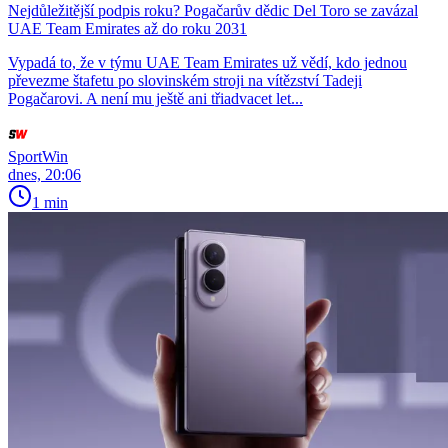
Nejdůležitější podpis roku? Pogačarův dědic Del Toro se zavázal
UAE Team Emirates až do roku 2031
Vypadá to, že v týmu UAE Team Emirates už vědí, kdo jednou
převezme štafetu po slovinském stroji na vítězství Tadeji
Pogačarovi. A není mu ještě ani třiadvacet let...
SportWin
dnes, 20:06
1 min