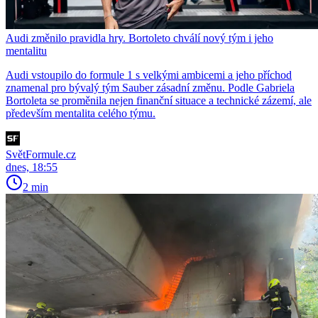
Audi změnilo pravidla hry. Bortoleto chválí nový tým i jeho
mentalitu
Audi vstoupilo do formule 1 s velkými ambicemi a jeho příchod
znamenal pro bývalý tým Sauber zásadní změnu. Podle Gabriela
Bortoleta se proměnila nejen finanční situace a technické zázemí, ale
především mentalita celého týmu.
SvětFormule.cz
dnes, 18:55
2 min