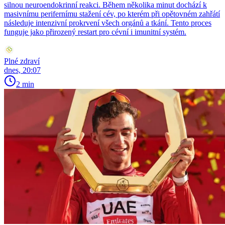
silnou neuroendokrinní reakci. Během několika minut dochází k
masivnímu perifernímu stažení cév, po kterém při opětovném zahřátí
následuje intenzivní prokrvení všech orgánů a tkání. Tento proces
funguje jako přirozený restart pro cévní i imunitní systém.
Plné zdraví
dnes, 20:07
2 min