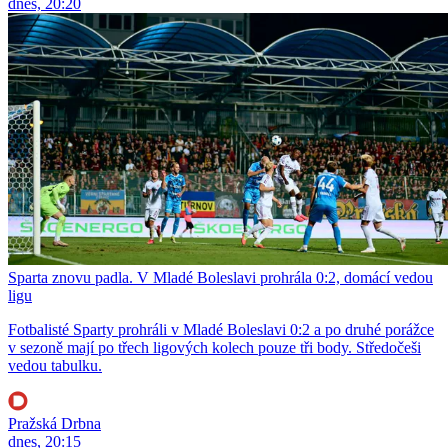
dnes, 20:20
Sparta znovu padla. V Mladé Boleslavi prohrála 0:2, domácí vedou
ligu
Fotbalisté Sparty prohráli v Mladé Boleslavi 0:2 a po druhé porážce
v sezoně mají po třech ligových kolech pouze tři body. Středočeši
vedou tabulku.
Pražská Drbna
dnes, 20:15