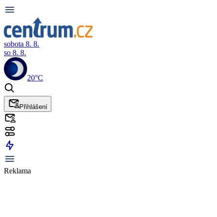
sobota 8. 8.
so 8. 8.
20°C
Přihlášení
Reklama