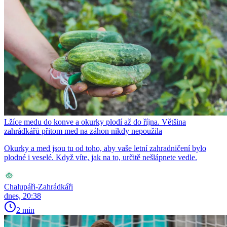
Lžíce medu do konve a okurky plodí až do října. Většina
zahrádkářů přitom med na záhon nikdy nepoužila
Okurky a med jsou tu od toho, aby vaše letní zahradničení bylo
plodné i veselé. Když víte, jak na to, určitě nešlápnete vedle.
Chalupáři-Zahrádkáři
dnes, 20:38
2 min