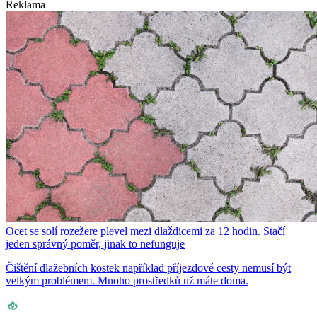
Reklama
Ocet se solí rozežere plevel mezi dlaždicemi za 12 hodin. Stačí
jeden správný poměr, jinak to nefunguje
Čištění dlažebních kostek například příjezdové cesty nemusí být
velkým problémem. Mnoho prostředků už máte doma.