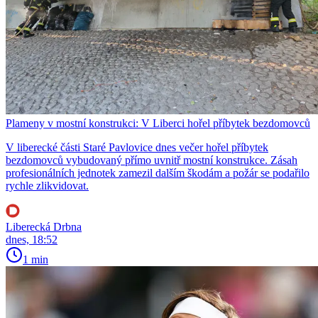
Plameny v mostní konstrukci: V Liberci hořel příbytek bezdomovců
V liberecké části Staré Pavlovice dnes večer hořel příbytek
bezdomovců vybudovaný přímo uvnitř mostní konstrukce. Zásah
profesionálních jednotek zamezil dalším škodám a požár se podařilo
rychle zlikvidovat.
Liberecká Drbna
dnes, 18:52
1 min