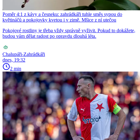
Poměr 4:1 z kávy a česneku: zahrádkáři tuhle směs sypou do
květináčů a pokojovky kvetou i v zimě. Mšice z ní utečou
Pokojové rostliny je třeba vždy správně vyživit. Pokud to dokážete,
budou vám dělat radost po opravdu dlouhá léta.
Chalupáři-Zahrádkáři
dnes, 19:32
2 min