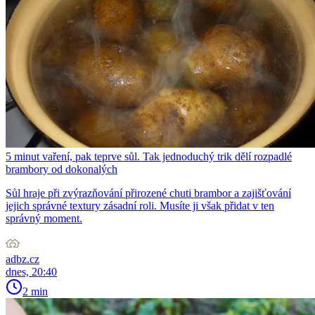
5 minut vaření, pak teprve sůl. Tak jednoduchý trik dělí rozpadlé
brambory od dokonalých
Sůl hraje při zvýrazňování přirozené chuti brambor a zajišťování
jejich správné textury zásadní roli. Musíte ji však přidat v ten
správný moment.
adbz.cz
dnes, 20:40
2 min