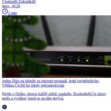
Chalupáři-Zahrádkáři
dnes, 18:28
2 min
Jedno číslo na faktuře za internet prozradí, jestli (ne)přeplácíte.
Většina Čechů ho nikdy nekontrolovala
Nejde o částku, kterou každý měsíc zaplatíte. Rozhodující je název
tarifu a rychlost, která se za ním skrývá.