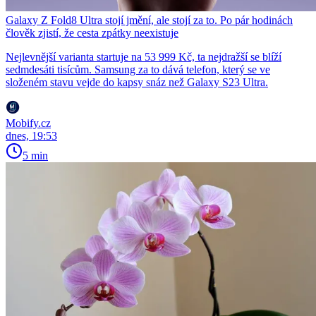
Galaxy Z Fold8 Ultra stojí jmění, ale stojí za to. Po pár hodinách
člověk zjistí, že cesta zpátky neexistuje
Nejlevnější varianta startuje na 53 999 Kč, ta nejdražší se blíží
sedmdesáti tisícům. Samsung za to dává telefon, který se ve
složeném stavu vejde do kapsy snáz než Galaxy S23 Ultra.
Mobify.cz
dnes, 19:53
5 min