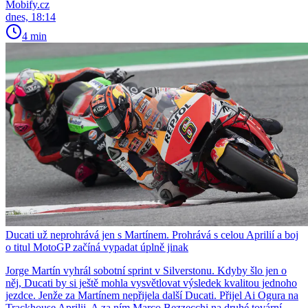
Mobify.cz
dnes, 18:14
4 min
Ducati už neprohrává jen s Martínem. Prohrává s celou Aprilií a boj
o titul MotoGP začíná vypadat úplně jinak
Jorge Martín vyhrál sobotní sprint v Silverstonu. Kdyby šlo jen o
něj, Ducati by si ještě mohla vysvětlovat výsledek kvalitou jednoho
jezdce. Jenže za Martínem nepřijela další Ducati. Přijel Ai Ogura na
Trackhouse Aprilii. A za ním Marco Bezzecchi na druhé tovární