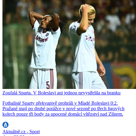
Zoufalá Sparta. V Boleslavi ani jednou nevystřelila na branku
Fotbalisté Sparty překvapivě prohráli v Mladé Boleslavi 0:2.
Pražané mají po druhé porážce v nové sezoně po třech ligových
kolech pouze tři body za upocené domácí vítězství nad Zlínem.
Aktuálně.cz - Sport