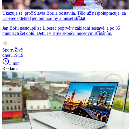
Ukazuje se, proč Slavia Bořila odstavila. Tělo už nespolupracuje, za
Liberec odehrál jen půl hodiny a musel střídat
Jan Bořil nastoupil za Liberec poprvé v základní sestavě, a po 35
minutách šel dolů. Debut v Brně skončil nuceným střídáním.
SportyŽivě
dnes, 19:19
3 min
Reklama