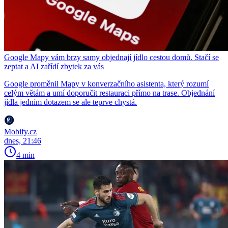
Google Mapy vám brzy samy objednají jídlo cestou domů. Stačí se
zeptat a AI zařídí zbytek za vás
Google proměnil Mapy v konverzačního asistenta, který rozumí
celým větám a umí doporučit restauraci přímo na trase. Objednání
jídla jedním dotazem se ale teprve chystá.
Mobify.cz
dnes, 21:46
4 min