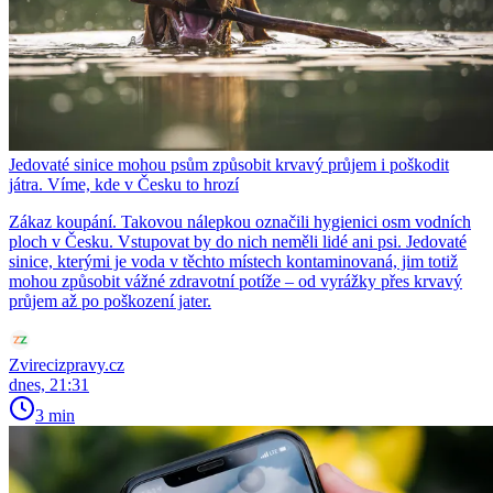
Jedovaté sinice mohou psům způsobit krvavý průjem i poškodit
játra. Víme, kde v Česku to hrozí
Zákaz koupání. Takovou nálepkou označili hygienici osm vodních
ploch v Česku. Vstupovat by do nich neměli lidé ani psi. Jedovaté
sinice, kterými je voda v těchto místech kontaminovaná, jim totiž
mohou způsobit vážné zdravotní potíže – od vyrážky přes krvavý
průjem až po poškození jater.
Zvirecizpravy.cz
dnes, 21:31
3 min