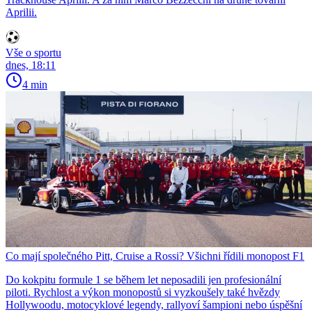
Aprilii.
Vše o sportu
dnes, 18:11
4 min
Co mají společného Pitt, Cruise a Rossi? Všichni řídili monopost F1
Do kokpitu formule 1 se během let neposadili jen profesionální
piloti. Rychlost a výkon monopostů si vyzkoušely také hvězdy
Hollywoodu, motocyklové legendy, rallyoví šampioni nebo úspěšní