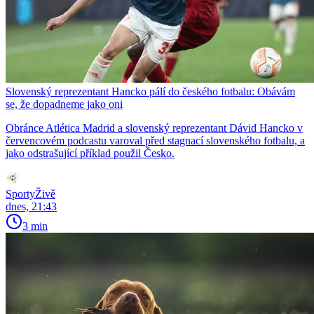
Slovenský reprezentant Hancko pálí do českého fotbalu: Obávám
se, že dopadneme jako oni
Obránce Atlética Madrid a slovenský reprezentant Dávid Hancko v
červencovém podcastu varoval před stagnací slovenského fotbalu, a
jako odstrašující příklad použil Česko.
SportyŽivě
dnes, 21:43
3 min