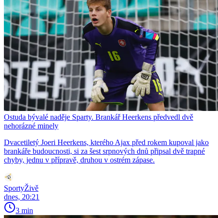
Ostuda bývalé naděje Sparty. Brankář Heerkens předvedl dvě
nehorázné minely
Dvacetiletý Joeri Heerkens, kterého Ajax před rokem kupoval jako
brankáře budoucnosti, si za šest srpnových dnů připsal dvě trapné
chyby, jednu v přípravě, druhou v ostrém zápase.
SportyŽivě
dnes, 20:21
3 min