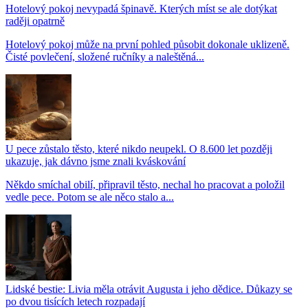
Hotelový pokoj nevypadá špinavě. Kterých míst se ale dotýkat
raději opatrně
Hotelový pokoj může na první pohled působit dokonale uklizeně.
Čisté povlečení, složené ručníky a naleštěná...
U pece zůstalo těsto, které nikdo neupekl. O 8.600 let později
ukazuje, jak dávno jsme znali kváskování
Někdo smíchal obilí, připravil těsto, nechal ho pracovat a položil
vedle pece. Potom se ale něco stalo a...
Lidské bestie: Livia měla otrávit Augusta i jeho dědice. Důkazy se
po dvou tisících letech rozpadají