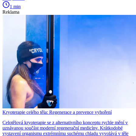
1 min
Reklama
Kryoterapie celého těla: Regenerace a prevence vyhoření
Celotělová kryoterapie se z alternativního konceptu rychle mění v
uznávanou součást moderní regenerační medicíny. Krátkodobé
vystavení organismu extrémnímu suchému chladu vyvolává v těle