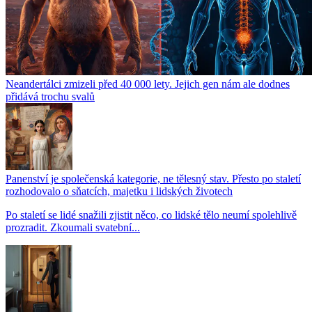
Neandertálci zmizeli před 40 000 lety. Jejich gen nám ale dodnes
přidává trochu svalů
Panenství je společenská kategorie, ne tělesný stav. Přesto po staletí
rozhodovalo o sňatcích, majetku i lidských životech
Po staletí se lidé snažili zjistit něco, co lidské tělo neumí spolehlivě
prozradit. Zkoumali svatební...