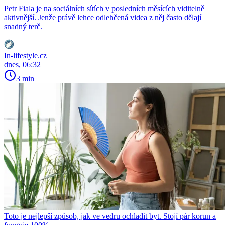
Petr Fiala je na sociálních sítích v posledních měsících viditelně
aktivnější. Jenže právě lehce odlehčená videa z něj často dělají
snadný terč.
In-lifestyle.cz
dnes, 06:32
3 min
Toto je nejlepší způsob, jak ve vedru ochladit byt. Stojí pár korun a