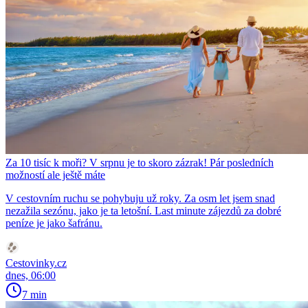
Za 10 tisíc k moři? V srpnu je to skoro zázrak! Pár posledních
možností ale ještě máte
V cestovním ruchu se pohybuju už roky. Za osm let jsem snad
nezažila sezónu, jako je ta letošní. Last minute zájezdů za dobré
peníze je jako šafránu.
Cestovinky.cz
dnes, 06:00
7 min