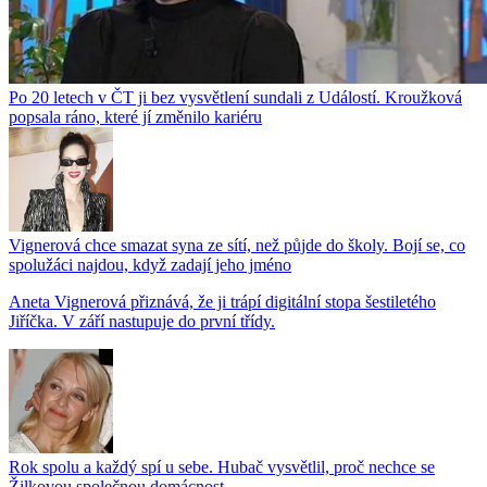
Po 20 letech v ČT ji bez vysvětlení sundali z Událostí. Kroužková
popsala ráno, které jí změnilo kariéru
Vignerová chce smazat syna ze sítí, než půjde do školy. Bojí se, co
spolužáci najdou, když zadají jeho jméno
Aneta Vignerová přiznává, že ji trápí digitální stopa šestiletého
Jiříčka. V září nastupuje do první třídy.
Rok spolu a každý spí u sebe. Hubač vysvětlil, proč nechce se
Žilkovou společnou domácnost