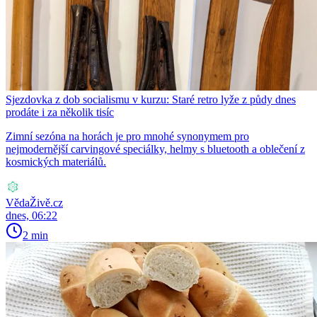
Sjezdovka z dob socialismu v kurzu: Staré retro lyže z půdy dnes
prodáte i za několik tisíc
Zimní sezóna na horách je pro mnohé synonymem pro
nejmodernější carvingové speciálky, helmy s bluetooth a oblečení z
kosmických materiálů.
VědaŽivě.cz
dnes, 06:22
2 min