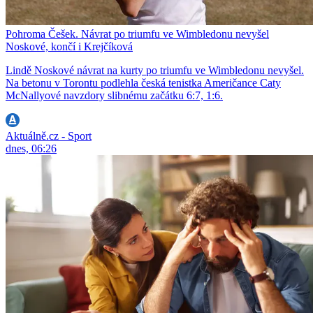
Pohroma Češek. Návrat po triumfu ve Wimbledonu nevyšel
Noskové, končí i Krejčíková
Lindě Noskové návrat na kurty po triumfu ve Wimbledonu nevyšel.
Na betonu v Torontu podlehla česká tenistka Američance Caty
McNallyové navzdory slibnému začátku 6:7, 1:6.
Aktuálně.cz - Sport
dnes, 06:26