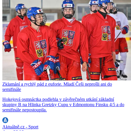
Zklamání a rychlý pád z euforie. Mladí Češi neprošli ani do
semifinále
Hokejová osmnáctka podlehla v závěrečném utkání základní
skupiny B na Hlinka Gretzky Cupu v Edmontonu Finsku 4:5 a do
semifinále nepostoupila.
Aktuálně.cz - Sport