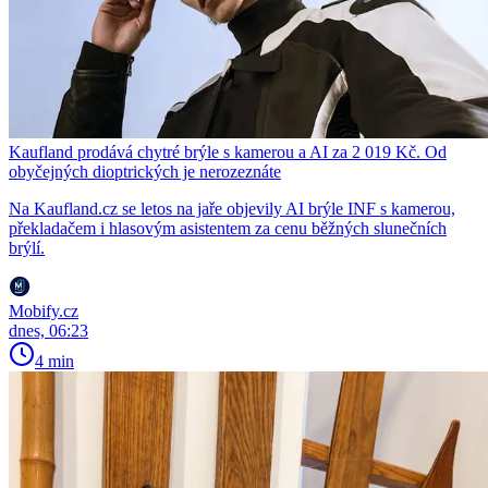
Kaufland prodává chytré brýle s kamerou a AI za 2 019 Kč. Od
obyčejných dioptrických je nerozeznáte
Na Kaufland.cz se letos na jaře objevily AI brýle INF s kamerou,
překladačem i hlasovým asistentem za cenu běžných slunečních
brýlí.
Mobify.cz
dnes, 06:23
4 min