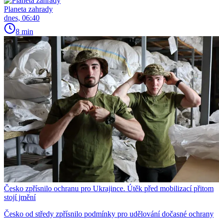
Planeta zahrady
dnes, 06:40
8 min
Česko zpřísnilo ochranu pro Ukrajince. Útěk před mobilizací přitom
stojí jmění
Česko od středy zpřísnilo podmínky pro udělování dočasné ochrany