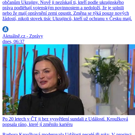
občanům Ukrajiny. Nově ji nezískají ti, kteří podle ukrajinského
práva podléhají vojenským povinnostem a nedoloží, že je splnili
nebo že mají oprávnění zemi opustit. Změna se týká pouze nových
žádostí, nikoli stovek tisíc Ukrajinců, kteří už ochranu v Česku mají.
Aktuálně.cz - Zprávy
dnes, 06:37
Po 20 letech v ČT ji bez vysvětlení sundali z Událostí. Kroužková
popsala ráno, které jí změnilo kariéru
Barbora Kroužková moderovala Události necelé tři roky. V prosinci