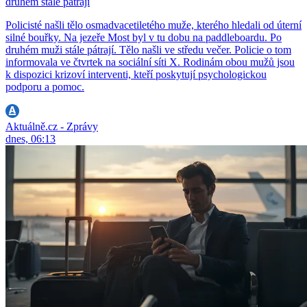
druhém stále pátrají
Policisté našli tělo osmadvacetiletého muže, kterého hledali od úterní
silné bouřky. Na jezeře Most byl v tu dobu na paddleboardu. Po
druhém muži stále pátrají. Tělo našli ve středu večer. Policie o tom
informovala ve čtvrtek na sociální síti X. Rodinám obou mužů jsou
k dispozici krizoví interventi, kteří poskytují psychologickou
podporu a pomoc.
Aktuálně.cz - Zprávy
dnes, 06:13