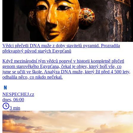
Vědci přečetli DNA muže z doby stavitelů pyramid. Prozradila
překvapivý původ starých Egypťanů
Když mezinárodní tým vědců poprvé v historii kompletně přečetl
genom starověkého Egypťana, čekal je objev, který boří vše, co
jsme se učili ve škole. Analýza DNA muže, který žil před 4 500 lety,
odhalila něco, co nikdo nečekal.
NESPECHEJ.cz
dnes, 06:00
3 min