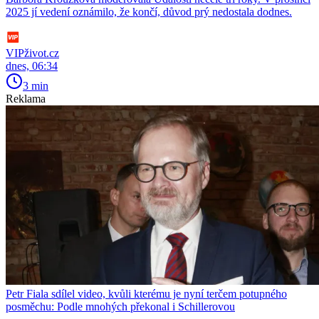
2025 jí vedení oznámilo, že končí, důvod prý nedostala dodnes.
VIPživot.cz
dnes, 06:34
3 min
Reklama
Petr Fiala sdílel video, kvůli kterému je nyní terčem potupného
posměchu: Podle mnohých překonal i Schillerovou