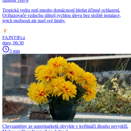
funguje 100%
Tropická vedra nutí mnoho domácností hledat účinné ochlazení.
Ochlazovače vzduchu slibují rychlou úlevu bez složité instalace,
jejich možnosti ale mají své limity.
FAJNTIP.cz
dnes, 06:30
3 min
Chryzantémy ze supermarketů obvykle v květináči dlouho nevydrží.