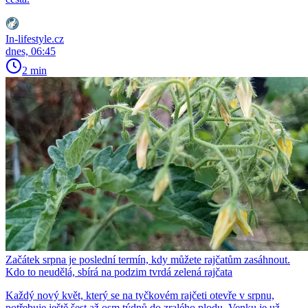
In-lifestyle.cz
dnes, 06:45
2 min
Začátek srpna je poslední termín, kdy můžete rajčatům zasáhnout.
Kdo to neudělá, sbírá na podzim tvrdá zelená rajčata
Každý nový květ, který se na tyčkovém rajčeti otevře v srpnu,
potřebuje ještě šest až osm týdnů do zralého plodu. Venku je už