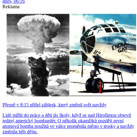
dnes, 06:16
Reklama
Přesně v 8:15 přišel záblesk, který změnil svět navždy
Lidé mířili do práce a děti do školy, když se nad Hirošimou objevil
jediný americký bombardér. O několik okamžiků později první
atomová bomba použitá ve válce proměnila město v trosky a navždy
změnila běh dějin.