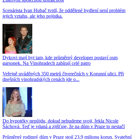
Scenárista Ivan Hubač tvrdí, že oddělené bydlení není problém
jejich vztahu, ale jeho pojistka.
Dykovi mají byt tam, kde průměrný developer postaví osm
garsonek. Na Vinohradech zabírají celé patro
Veřejně uváděných 350 metrů čtverečních v Korunní ulici. Při
dnešních vinohradských cenách jde o...
Do hypotéky nepůjdu, dokud nebudeme svoji, řekla Nicole
Šáchová. Teď je vdaná a zjišťuje, že na dům v Praze to nestačí
Průměrný rodinný dům v Praze stojí 23,9 milionu korun. Svatební