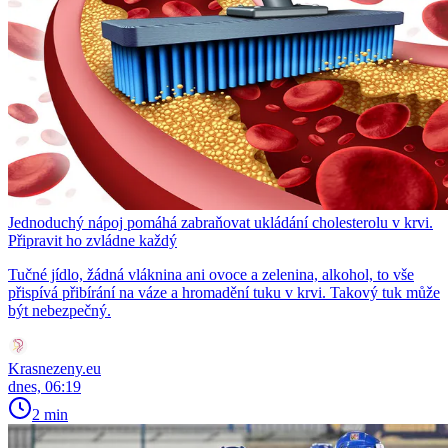
Jednoduchý nápoj pomáhá zabraňovat ukládání cholesterolu v krvi.
Připravit ho zvládne každý
Tučné jídlo, žádná vláknina ani ovoce a zelenina, alkohol, to vše
přispívá přibírání na váze a hromadění tuku v krvi. Takový tuk může
být nebezpečný.
Krasnezeny.eu
dnes, 06:19
2 min