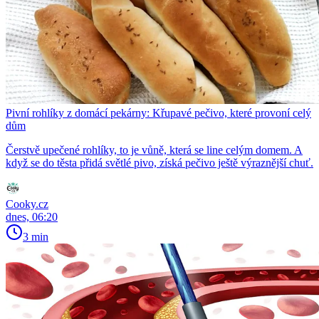
Pivní rohlíky z domácí pekárny: Křupavé pečivo, které provoní celý
dům
Čerstvě upečené rohlíky, to je vůně, která se line celým domem. A
když se do těsta přidá světlé pivo, získá pečivo ještě výraznější chuť.
Cooky.cz
dnes, 06:20
3 min