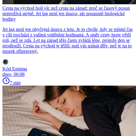
Cesta na východ bolí víc než cesta na západ: proč se časový posun
neprožívá stejně. Jet lag není jen únava, ale posunuté biologické
hodiny
Jet lag není jen obyčejná únava z letu. Je to chvíle, kdy se místní čas
v cíli rozchází s vašimi vnitřními hodinami. A směr cesty hraje větší
roli, než se zdá. Let na západ tělo často zvládá lépe, protože den se
prodlouží. Cesta na východ je těžší: nutí vás usínat dřív, než je na to
mozek připravený.
Kód Enigma
dnes, 06:08
7 min