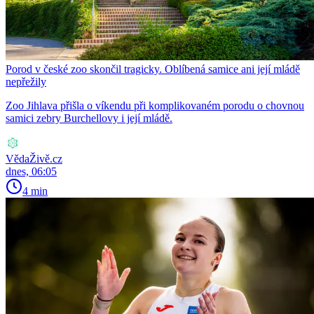
Porod v české zoo skončil tragicky. Oblíbená samice ani její mládě
nepřežily
Zoo Jihlava přišla o víkendu při komplikovaném porodu o chovnou
samici zebry Burchellovy i její mládě.
VědaŽivě.cz
dnes, 06:05
4 min