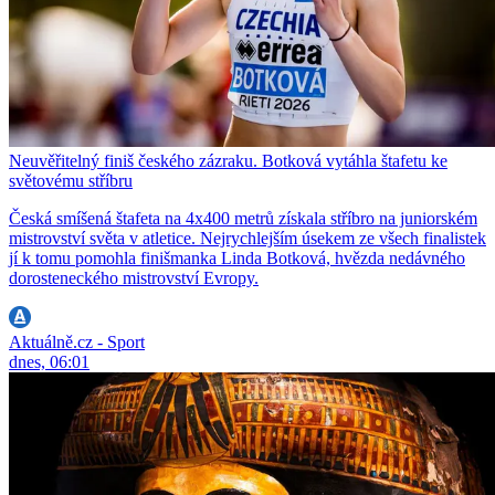
Neuvěřitelný finiš českého zázraku. Botková vytáhla štafetu ke
světovému stříbru
Česká smíšená štafeta na 4x400 metrů získala stříbro na juniorském
mistrovství světa v atletice. Nejrychlejším úsekem ze všech finalistek
jí k tomu pomohla finišmanka Linda Botková, hvězda nedávného
dorosteneckého mistrovství Evropy.
Aktuálně.cz - Sport
dnes, 06:01