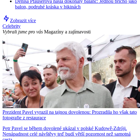
Denisa Pfauserová našla dokonalý balanc: Jednou břicho jako
balon, podruhé kráska v bikinách
Zobrazit více
Celebrity
Vybrali jsme pro vás
Magazíny a zajímavosti
Prezident Pavel vyrazil na tajnou dovolenou: Prozradila ho však tato
fotografie z restaurace
Petr Pavel se během dovolené ukázal v polské Kudowě-Zdróji.
Nenápadnost celé návštěvy teď budí větší pozornost než samotná
cesta.