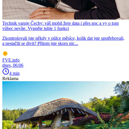
Technik varuje Čechy: váš mobil žere data i přes noc a vy o tom
vůbec nevíte. Vypněte tuhle 1 funkci
Zkontrolovali jste někdy v půlce měsíce, kolik dat jste spotřebovali,
a nestačili se divit? Přitom jste skoro nic...
FVE.info
dnes, 06:06
4 min
Reklama