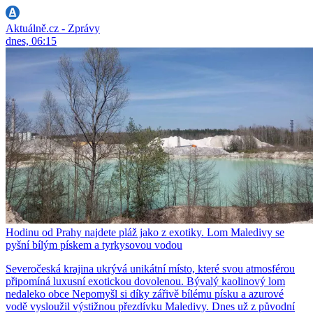
Aktuálně.cz - Zprávy
dnes, 06:15
Hodinu od Prahy najdete pláž jako z exotiky. Lom Maledivy se
pyšní bílým pískem a tyrkysovou vodou
Severočeská krajina ukrývá unikátní místo, které svou atmosférou
připomíná luxusní exotickou dovolenou. Bývalý kaolinový lom
nedaleko obce Nepomyšl si díky zářivě bílému písku a azurové
vodě vysloužil výstižnou přezdívku Maledivy. Dnes už z původní