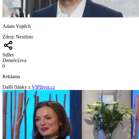
Adam Vojtěch
Zdroj
:
Nextfoto
Sdílet
Denní
výzva
0
Reklama
Další články z
VIPživot.cz