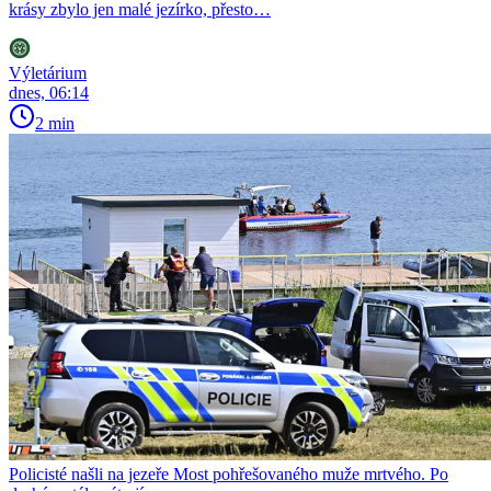
krásy zbylo jen malé jezírko, přesto…
Výletárium
dnes, 06:14
2 min
Policisté našli na jezeře Most pohřešovaného muže mrtvého. Po