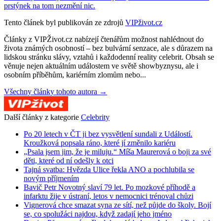
prstýnek na tom nezmění nic.
Tento článek byl publikován ze zdrojů
VIPživot.cz
Články z VIPŽivot.cz nabízejí čtenářům možnost nahlédnout do
života známých osobností – bez bulvární senzace, ale s důrazem na
lidskou stránku slávy, vztahů i každodenní reality celebrit. Obsah se
věnuje nejen aktuálním událostem ve světě showbyznysu, ale i
osobním příběhům, kariérním zlomům nebo...
Všechny články tohoto autora →
Další články z kategorie
Celebrity
Po 20 letech v ČT ji bez vysvětlení sundali z Událostí.
Kroužková popsala ráno, které jí změnilo kariéru
„Psala jsem jim, že je miluju.“ Míša Maurerová o boji za své
děti, které od ní odešly k otci
Tajná svatba: Hvězda Ulice řekla ANO a pochlubila se
novým příjmením
Bavič Petr Novotný slaví 79 let. Po mozkové příhodě a
infarktu žije v ústraní, letos v nemocnici trénoval chůzi
Vignerová chce smazat syna ze sítí, než půjde do školy. Bojí
se, co spolužáci najdou, když zadají jeho jméno