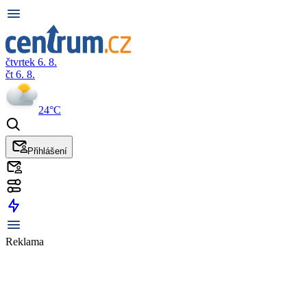
čtvrtek 6. 8.
čt 6. 8.
24°C
Přihlášení
Reklama