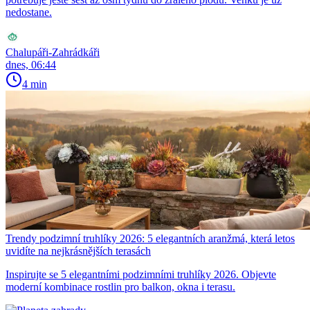
nedostane.
Chalupáři-Zahrádkáři
dnes, 06:44
4 min
Trendy podzimní truhlíky 2026: 5 elegantních aranžmá, která letos
uvidíte na nejkrásnějších terasách
Inspirujte se 5 elegantními podzimními truhlíky 2026. Objevte
moderní kombinace rostlin pro balkon, okna i terasu.