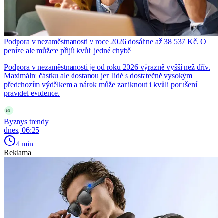
Podpora v nezaměstnanosti v roce 2026 dosáhne až 38 537 Kč. O
peníze ale můžete přijít kvůli jedné chybě
Podpora v nezaměstnanosti je od roku 2026 výrazně vyšší než dřív.
Maximální částku ale dostanou jen lidé s dostatečně vysokým
předchozím výdělkem a nárok může zaniknout i kvůli porušení
pravidel evidence.
Byznys trendy
dnes, 06:25
4 min
Reklama