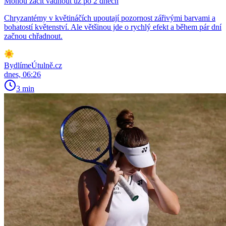
Mohou začít vadnout už po 2 dnech
Chryzantémy v květináčích upoutají pozornost zářivými barvami a
bohatostí květenství. Ale většinou jde o rychlý efekt a během pár dní
začnou chřadnout.
BydlímeÚtulně.cz
dnes, 06:26
3 min