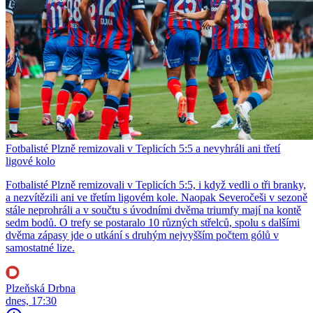
Fotbalisté Plzně remizovali v Teplicích 5:5 a nevyhráli ani třetí
ligové kolo
Fotbalisté Plzně remizovali v Teplicích 5:5, i když vedli o tři branky,
a nezvítězili ani ve třetím ligovém kole. Naopak Severočeši v sezoně
stále neprohráli a v součtu s úvodními dvěma triumfy mají na kontě
sedm bodů. O trefy se postaralo 10 různých střelců, spolu s dalšími
dvěma zápasy jde o utkání s druhým nejvyšším počtem gólů v
samostatné lize.
Plzeňská Drbna
dnes, 17:30