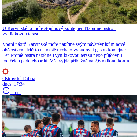
U Karvinského moře stojí nový kontejner. Nabídne bistro i
vyhlídkovou terasu
Vodní nádrž Karvinské moře nabídne svým návštěvníkům nové
občerstvení. Město na místě nechalo vybudovat gastro kontejner.
Ten kromě bistra nabídne i vyhlídkovou terasu nebo půjčovnu
lodiček a paddleboardů. Vše vyjde přibližně na 2,6 milionu korun.
Ostravská Drbna
dnes, 17:34
1 min