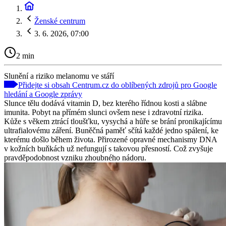
Ženské centrum
3. 6. 2026, 07:00
2 min
Slunění a riziko melanomu ve stáří
Přidejte si obsah Centrum.cz do oblíbených zdrojů pro Google
hledání a Google zprávy
Slunce tělu dodává vitamin D, bez kterého řídnou kosti a slábne
imunita. Pobyt na přímém slunci ovšem nese i zdravotní rizika.
Kůže s věkem ztrácí tloušťku, vysychá a hůře se brání pronikajícímu
ultrafialovému záření. Buněčná paměť sčítá každé jedno spálení, ke
kterému došlo během života. Přirozené opravné mechanismy DNA
v kožních buňkách už nefungují s takovou přesností. Což zvyšuje
pravděpodobnost vzniku zhoubného nádoru.