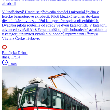
akrobacii
V Jindřichově Hradci se předvedla domácí i rakouská špička v
letecké bezmotorové akrobacii. Piloti kluzáků se dnes stovkám
diváků ukázali v nesoutěžní kategorii freestyle a při exhibicích.
Dvacítka pilotů soutěžila od středy ve dvou kategoriích. V kategorii
advanced zvítězil Aleš Ferra mladší z jindřichohradecké aeroklubu a
v kategorii unlimited vyhrál dlouhodobý reprezentant Přemysl
Vávra z České Třebové.
Budějcká Drbna
dnes, 17:14
1 min