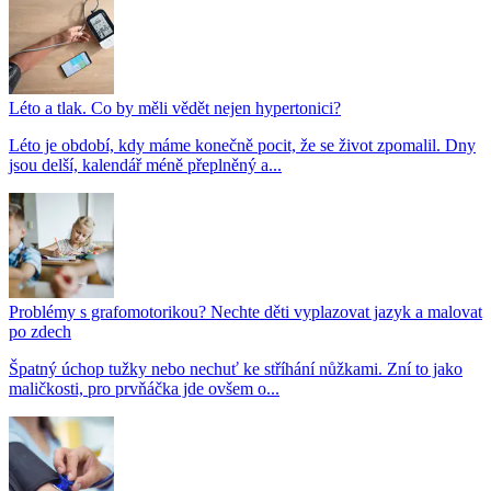
Léto a tlak. Co by měli vědět nejen hypertonici?
Léto je období, kdy máme konečně pocit, že se život zpomalil. Dny
jsou delší, kalendář méně přeplněný a...
Problémy s grafomotorikou? Nechte děti vyplazovat jazyk a malovat
po zdech
Špatný úchop tužky nebo nechuť ke stříhání nůžkami. Zní to jako
maličkosti, pro prvňáčka jde ovšem o...