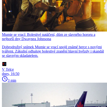
Mumie se vrací: Bolestivé natáčení, dům ze slavného hororu a
nejhorší dny Dwaynea Johnsona
Dobrodružný snímek Mumie se vrací spojil známé herce s novými
tvářemi. Zákulisí odhaluje bolestivé zranění hlavní hvězdy i skandál
se slavným skladatelem.
V Telce
dnes, 16:50
3 min