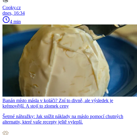
Cooky.cz
dnes, 16:34
4 min
Banán místo másla v koláči? Zní to divně, ale výsledek je
krémovější. A stojí to zlomek ceny
Šetrné náhražky: Jak snížit náklady na máslo pomocí chutných
alternativ, které vaše recepty ještě vylepší.