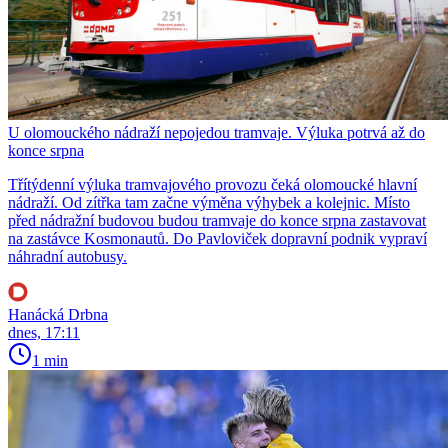
U olomouckého nádraží nepojedou tramvaje. Výluka potrvá až do
konce srpna
Třítýdenní výluka tramvajového provozu čeká olomoucké hlavní
nádraží. Od zítřka tam začne výměna výhybek a kolejnic. Místo
před nádražní budovou budou tramvaje do konce srpna zastavovat
na zastávce Kosmonautů. Do Pavloviček dopravní podnik vypraví
náhradní autobusy.
Hanácká Drbna
dnes, 17:11
1 min