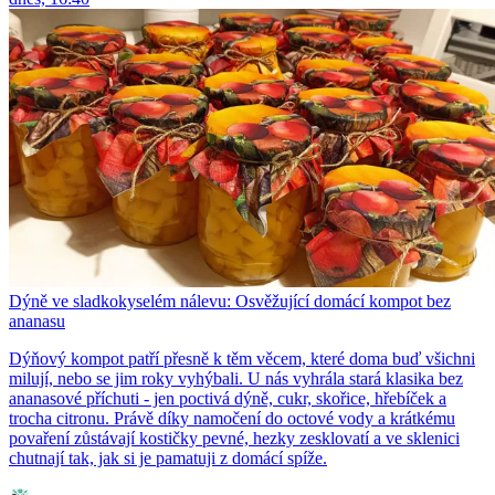
Dýně ve sladkokyselém nálevu: Osvěžující domácí kompot bez
ananasu
Dýňový kompot patří přesně k těm věcem, které doma buď všichni
milují, nebo se jim roky vyhýbali. U nás vyhrála stará klasika bez
ananasové příchuti - jen poctivá dýně, cukr, skořice, hřebíček a
trocha citronu. Právě díky namočení do octové vody a krátkému
povaření zůstávají kostičky pevné, hezky zesklovatí a ve sklenici
chutnají tak, jak si je pamatuji z domácí spíže.