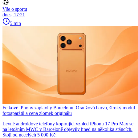
Vše o sportu
dnes, 17:21
5 min
Fejkové iPhony zaplavily Barcelonu. Oranžová barva, široký modul
fotoaparátů a cena zlomek originálu
Levné androidové telefony kopírující vzhled iPhonu 17 Pro Max se
na letošním MWC v Barceloně objevily hned na několika stáncích.
Stojí od necelých 5 000 Kč.