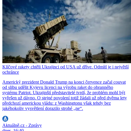
Klíčové rakety chtěli Ukrajinci od USA už dříve. Odmítl je i největší
ochránce
Americký prezident Donald Trump na konci července začal couvat
od slibu udělit Kyjevu licenci na výrobu raket do obranného
systému Patriot. Ukrajinští představitelé tvrdí, že problém mohl být
vyřešen už dávno. O stejné povolení totiž žádali už před dvěma lety
předchozí americkou vládu: z Washingtonu však tehdy bez
jakéhokoliv vysvětlení dorazilo strohé „ne“.
Aktuálně.cz - Zprávy
dnes, 16:40