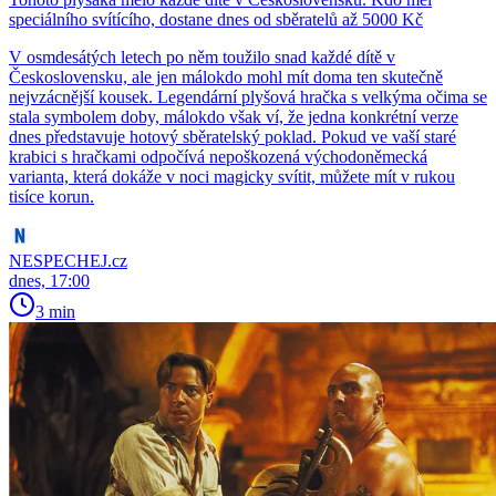
speciálního svítícího, dostane dnes od sběratelů až 5000 Kč
V osmdesátých letech po něm toužilo snad každé dítě v
Československu, ale jen málokdo mohl mít doma ten skutečně
nejvzácnější kousek. Legendární plyšová hračka s velkýma očima se
stala symbolem doby, málokdo však ví, že jedna konkrétní verze
dnes představuje hotový sběratelský poklad. Pokud ve vaší staré
krabici s hračkami odpočívá nepoškozená východoněmecká
varianta, která dokáže v noci magicky svítit, můžete mít v rukou
tisíce korun.
NESPECHEJ.cz
dnes, 17:00
3 min