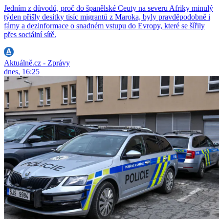
Jedním z důvodů, proč do španělské Ceuty na severu Afriky minulý
týden přišly desítky tisíc migrantů z Maroka, byly pravděpodobně i
fámy a dezinformace o snadném vstupu do Evropy, které se šířily
přes sociální sítě.
Aktuálně.cz - Zprávy
dnes, 16:25