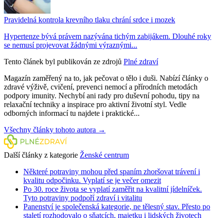
Pravidelná kontrola krevního tlaku chrání srdce i mozek
Hypertenze bývá právem nazývána tichým zabijákem. Dlouhé roky
se nemusí projevovat žádnými výraznými...
Tento článek byl publikován ze zdrojů
Plné zdraví
Magazín zaměřený na to, jak pečovat o tělo i duši. Nabízí články o
zdravé výživě, cvičení, prevenci nemocí a přírodních metodách
podpory imunity. Nechybí ani rady pro duševní pohodu, tipy na
relaxační techniky a inspirace pro aktivní životní styl. Vedle
odborných informací tu najdete i praktické...
Všechny články tohoto autora →
Další články z kategorie
Ženské centrum
Některé potraviny mohou před spaním zhoršovat trávení i
kvalitu odpočinku. Vyplatí se je večer omezit
Po 30. roce života se vyplatí zaměřit na kvalitní jídelníček.
Tyto potraviny podpoří zdraví i vitalitu
Panenství je společenská kategorie, ne tělesný stav. Přesto po
staletí rozhodovalo o sňatcích, majetku i lidských životech