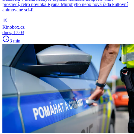
prostředí, retro novinka Ryana Murphyho nebo nová řada kultovní
animované sci-fi.
Kinobox.cz
dnes, 17:03
3 min