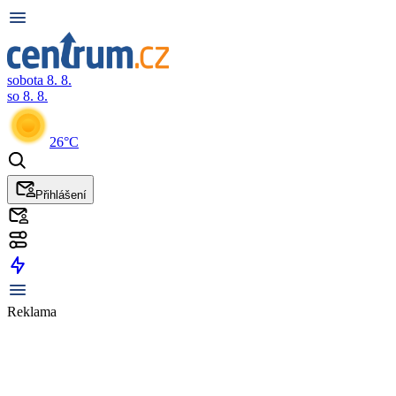
sobota 8. 8.
so 8. 8.
26°C
Přihlášení
Reklama