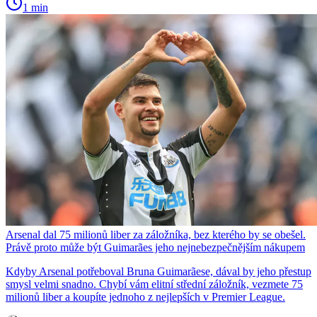
1 min
Arsenal dal 75 milionů liber za záložníka, bez kterého by se obešel.
Právě proto může být Guimarães jeho nejnebezpečnějším nákupem
Kdyby Arsenal potřeboval Bruna Guimarãese, dával by jeho přestup
smysl velmi snadno. Chybí vám elitní střední záložník, vezmete 75
milionů liber a koupíte jednoho z nejlepších v Premier League.