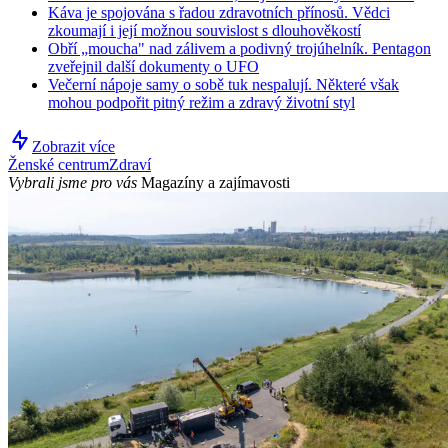
Káva je spojována s řadou zdravotních přínosů. Vědci
zkoumají i její možnou souvislost s dlouhověkostí
Obří „moucha" nad zálivem a podivný trojúhelník. Pentagon
zveřejnil další dokumenty o UFO
Večerní nápoje samy o sobě tuk nespalují. Některé však
mohou podpořit pitný režim a zdravý životní styl
Zobrazit více
Ženské centrum
Zdraví
Vybrali jsme pro vás
Magazíny a zajímavosti