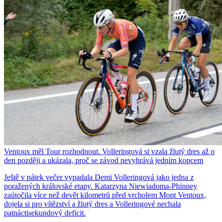
Ventoux měl Tour rozhodnout. Volleringová si vzala žlutý dres až o
den později a ukázala, proč se závod nevyhrává jedním kopcem
Ještě v pátek večer vypadala Demi Volleringová jako jedna z
poražených královské etapy. Katarzyna Niewiadoma-Phinney
zaútočila více než devět kilometrů před vrcholem Mont Ventoux,
dojela si pro vítězství a žlutý dres a Volleringové nechala
patnáctisekundový deficit.