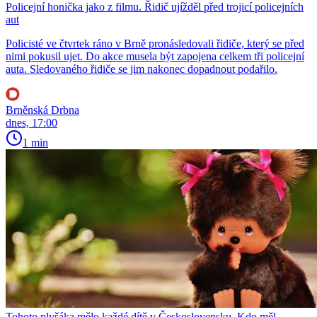
Policejní honička jako z filmu. Řidič ujížděl před trojicí policejních
aut
Policisté ve čtvrtek ráno v Brně pronásledovali řidiče, který se před
nimi pokusil ujet. Do akce musela být zapojena celkem tři policejní
auta. Sledovaného řidiče se jim nakonec dopadnout podařilo.
Brněnská Drbna
dnes, 17:00
1 min
Tohoto plyšáka mělo každé dítě v Československu. Kdo měl