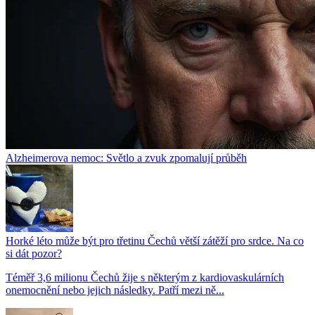
Alzheimerova nemoc: Světlo a zvuk zpomalují průběh
Horké léto může být pro třetinu Čechů větší zátěží pro srdce. Na co
si dát pozor?
Téměř 3,6 milionu Čechů žije s některým z kardiovaskulárních
onemocnění nebo jejich následky. Patří mezi ně...