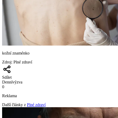
kožní znaménko
Zdroj
:
Plné zdraví
Sdílet
Denní
výzva
0
Reklama
Další články z
Plné zdraví