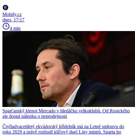
Mobify.cz
dnes, 17:17
4 min
Sparťanský klenot Mercado v hledáčku velkoklubů. Od Rosického
ale dostal nálepku o neprodejnosti
Čtyřiadvacetiletý ekvádorský křídelník má na Letné smlouvu do
roku 2029 a právě rozhodl klíčový duel Ligy mistrů. Sparta ho