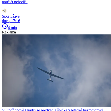
pouštět nehodlá.
SportyŽivě
dnes, 17:16
4 min
Reklama
V Jindřichově Hradci se předvedla špička v letecké bezmotorové