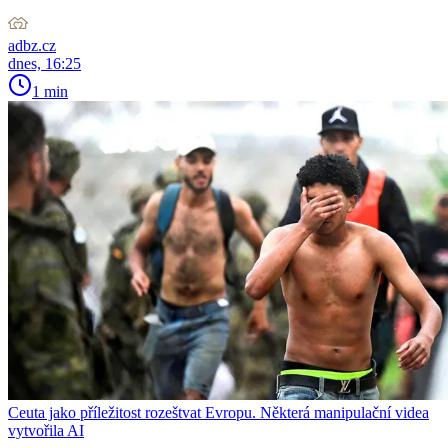
adbz.cz
dnes, 16:25
1 min
Ceuta jako příležitost rozeštvat Evropu. Některá manipulační videa
vytvořila AI