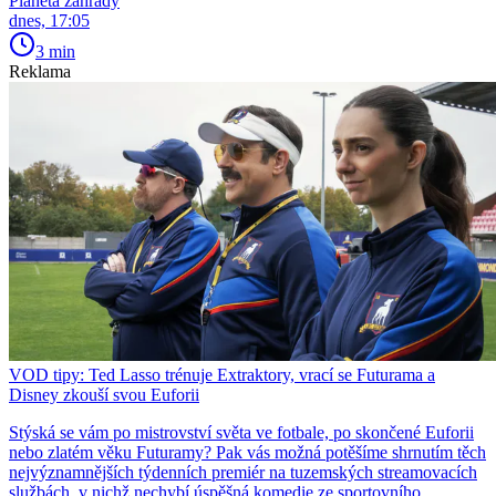
Planeta zahrady
dnes, 17:05
3 min
Reklama
VOD tipy: Ted Lasso trénuje Extraktory, vrací se Futurama a
Disney zkouší svou Euforii
Stýská se vám po mistrovství světa ve fotbale, po skončené Euforii
nebo zlatém věku Futuramy? Pak vás možná potěšíme shrnutím těch
nejvýznamnějších týdenních premiér na tuzemských streamovacích
službách, v nichž nechybí úspěšná komedie ze sportovního