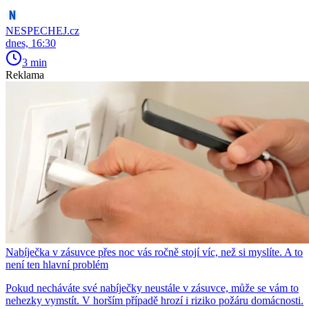
NESPECHEJ.cz
dnes, 16:30
3 min
Reklama
Nabíječka v zásuvce přes noc vás ročně stojí víc, než si myslíte. A to
není ten hlavní problém
Pokud necháváte své nabíječky neustále v zásuvce, může se vám to
nehezky vymstít. V horším případě hrozí i riziko požáru domácnosti.