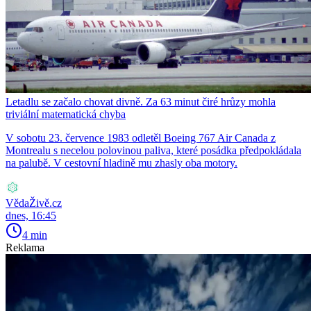
Letadlu se začalo chovat divně. Za 63 minut čiré hrůzy mohla
triviální matematická chyba
V sobotu 23. července 1983 odletěl Boeing 767 Air Canada z
Montrealu s necelou polovinou paliva, které posádka předpokládala
na palubě. V cestovní hladině mu zhasly oba motory.
VědaŽivě.cz
dnes, 16:45
4 min
Reklama