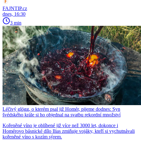
FAJNTIP.cz
dnes, 16:30
3 min
Léčivý glögg, o kterém psal již Homér, pijeme dodnes: Syn
švédského krále si ho objednal na svatbu rekordní množství
Kořeněné víno je oblíbené již více než 3000 let, dokonce i
Homérovo básnické dílo Ilias zmiňuje vojáky, kteří si vychutnávali
kořeněné víno s kozím sýrem.