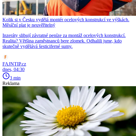
Kolik si v Česku vydělá montér ocelových konstrukcí ve výškách.
Měsíční plat je neuvěřitelný
Inzeráty slibují závratné peníze za montáž ocelových konstrukcí.
Realita? Většina zaměstnanců bere zlomek. Odhalili jsme, kdo
skutečně vydělává šesticiferné sumy.
FAJNTIP.cz
dnes, 04:30
3 min
Reklama