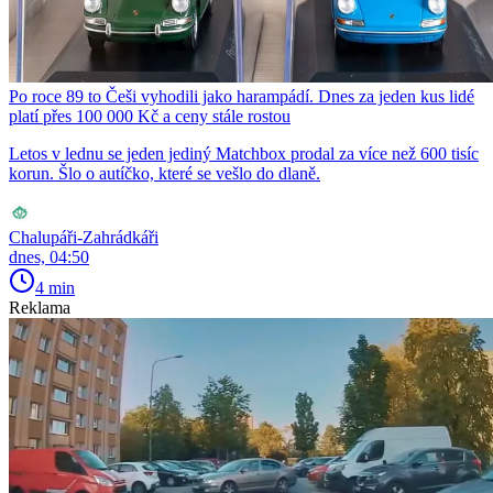
Po roce 89 to Češi vyhodili jako harampádí. Dnes za jeden kus lidé
platí přes 100 000 Kč a ceny stále rostou
Letos v lednu se jeden jediný Matchbox prodal za více než 600 tisíc
korun. Šlo o autíčko, které se vešlo do dlaně.
Chalupáři-Zahrádkáři
dnes, 04:50
4 min
Reklama