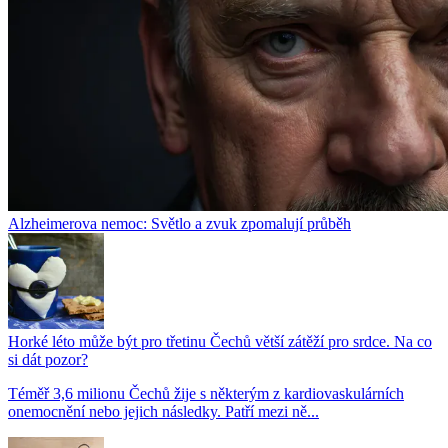
Alzheimerova nemoc: Světlo a zvuk zpomalují průběh
Horké léto může být pro třetinu Čechů větší zátěží pro srdce. Na co
si dát pozor?
Téměř 3,6 milionu Čechů žije s některým z kardiovaskulárních
onemocnění nebo jejich následky. Patří mezi ně...