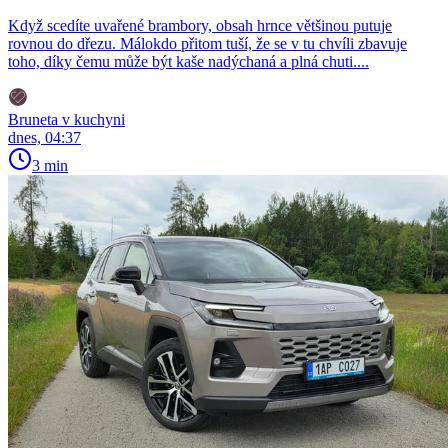
Když scedíte uvařené brambory, obsah hrnce většinou putuje
rovnou do dřezu. Málokdo přitom tuší, že se v tu chvíli zbavuje
toho, díky čemu může být kaše nadýchaná a plná chuti....
Bruneta v kuchyni
dnes, 04:37
3 min