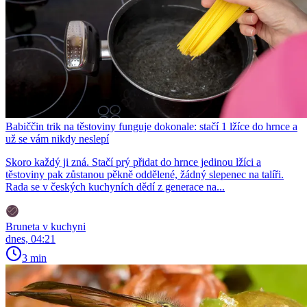
Babiččin trik na těstoviny funguje dokonale: stačí 1 lžíce do hrnce a
už se vám nikdy neslepí
Skoro každý ji zná. Stačí prý přidat do hrnce jedinou lžíci a
těstoviny pak zůstanou pěkně oddělené, žádný slepenec na talíři.
Rada se v českých kuchyních dědí z generace na...
Bruneta v kuchyni
dnes, 04:21
3 min