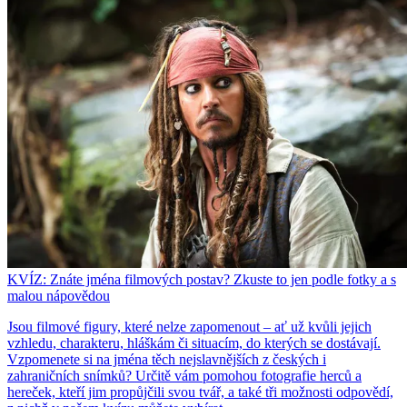
KVÍZ: Znáte jména filmových postav? Zkuste to jen podle fotky a s
malou nápovědou
Jsou filmové figury, které nelze zapomenout – ať už kvůli jejich
vzhledu, charakteru, hláškám či situacím, do kterých se dostávají.
Vzpomenete si na jména těch nejslavnějších z českých i
zahraničních snímků? Určitě vám pomohou fotografie herců a
hereček, kteří jim propůjčili svou tvář, a také tři možnosti odpovědí,