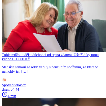
Tohle můžou udělat důchodci od srpna zdarma. Ušetří díky tomu
klidně i 11 000 Kč
Statisíce seniorů se roky trápily s penzijním spořením, ze kterého
nemohly jen […]
Spotřebitelov.cz
dnes, 04:44
4 min