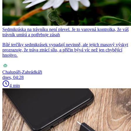
Sedmikráska na trávníku není plevel. Je to varovná kontrolka, že váš
trávník umírá a potřebuje zásah
Bílé terčíky sedmikrásek vypadají nevinně, ale jejich masový výskyt
prozrazuje, že tráva ztrácí sílu, a příčin bývá víc než jen chybějící
hnojivo.
Chalupáři-Zahrádkáři
dnes, 04:28
4 min