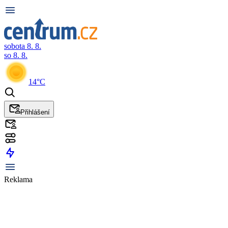
sobota 8. 8.
so 8. 8.
14°C
Přihlášení
Reklama