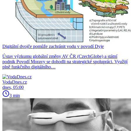
Digitální dvojče pomůže zachránit vodu v povodí Dyje
Ústav výzkumu globální změny AV ČR (CzechGlobe) a státní
podnik Povodí Moravy se dohodli na strategické spolupráci. Využijí
plně funkčního digitálního…
VodaDnes.cz
dnes, 05:00
3 min