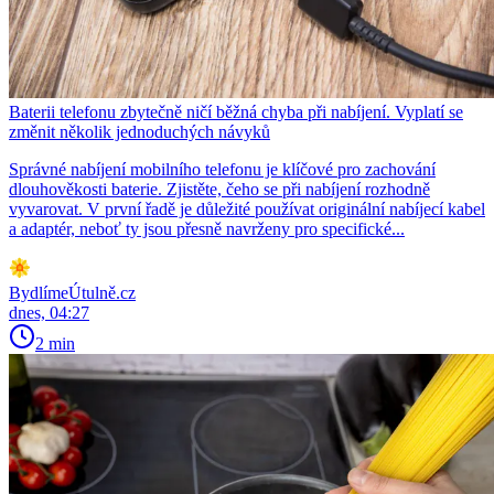
Baterii telefonu zbytečně ničí běžná chyba při nabíjení. Vyplatí se
změnit několik jednoduchých návyků
Správné nabíjení mobilního telefonu je klíčové pro zachování
dlouhověkosti baterie. Zjistěte, čeho se při nabíjení rozhodně
vyvarovat. V první řadě je důležité používat originální nabíjecí kabel
a adaptér, neboť ty jsou přesně navrženy pro specifické...
BydlímeÚtulně.cz
dnes, 04:27
2 min