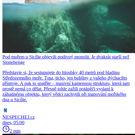
Pod mořem u Sicílie objevili podivný monolit. Je dvakrát starší než
Stonehenge
Představte si, že sestupujete do hloubky 40 metrů pod hladinu
Středozemního moře. Tma, ticho, jen bubliny z vašeho dýchacího
přístroje. A pak to spatříte – masivní kamennou strukturu, která tam
prostě nemá co dělat. Přesně tohle zažili potápěči vyslaní k
záhadnému objektu, který vědci zachytili při mapování mořského
dna u Sicílie.
NESPECHEJ.cz
dnes, 05:00
2 min