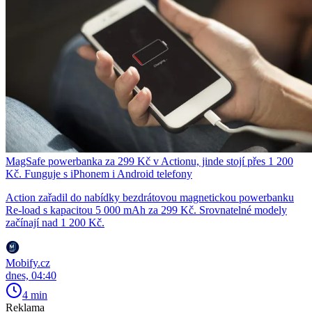
MagSafe powerbanka za 299 Kč v Actionu, jinde stojí přes 1 200
Kč. Funguje s iPhonem i Android telefony
Action zařadil do nabídky bezdrátovou magnetickou powerbanku
Re-load s kapacitou 5 000 mAh za 299 Kč. Srovnatelné modely
začínají nad 1 200 Kč.
Mobify.cz
dnes, 04:40
4 min
Reklama