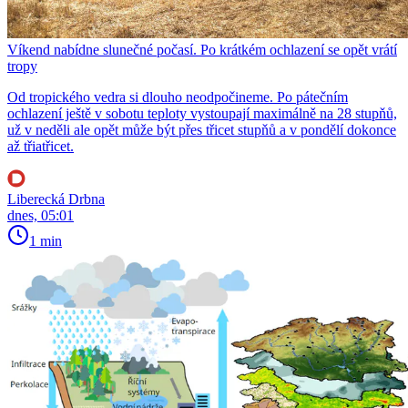
Víkend nabídne slunečné počasí. Po krátkém ochlazení se opět vrátí
tropy
Od tropického vedra si dlouho neodpočineme. Po pátečním
ochlazení ještě v sobotu teploty vystoupají maximálně na 28 stupňů,
už v neděli ale opět může být přes třicet stupňů a v pondělí dokonce
až třiatřicet.
Liberecká Drbna
dnes, 05:01
1 min