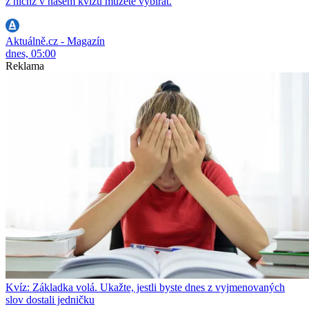
z nichž v našem kvízu můžete vybírat.
Aktuálně.cz - Magazín
dnes, 05:00
Reklama
Kvíz: Základka volá. Ukažte, jestli byste dnes z vyjmenovaných
slov dostali jedničku