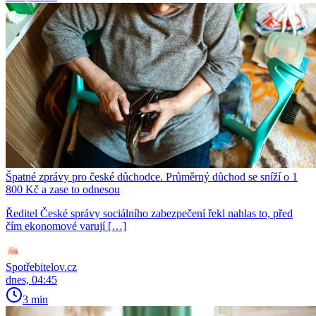
Špatné zprávy pro české důchodce. Průměrný důchod se sníží o 1
800 Kč a zase to odnesou
Ředitel České správy sociálního zabezpečení řekl nahlas to, před
čím ekonomové varují […]
Spotřebitelov.cz
dnes, 04:45
3 min