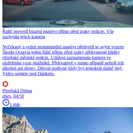
Řidič provedl bizarní manévr přímo před zraky policie. Vše
zachytila jejich kamera
Nečekaný a velmi nestandardní manévr předvedl se svým vozem
Škoda Octavia jeden řidič přímo před zraky překvapené hlídky
plzeňské městské policie. Událost zaznamenala kamera ve
služebním voze strážníků. Překvapivě v tomto případě nehrál roli
alkohol ani drogy. Důvod podivné jízdy byl tentokrát úplně jiný.
Video najdete pod článkem.
Plzeňská Drbna
dnes, 04:50
1 min