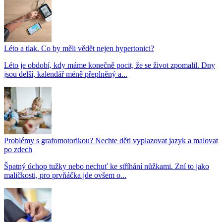
Léto a tlak. Co by měli vědět nejen hypertonici?
Léto je období, kdy máme konečně pocit, že se život zpomalil. Dny
jsou delší, kalendář méně přeplněný a...
Problémy s grafomotorikou? Nechte děti vyplazovat jazyk a malovat
po zdech
Špatný úchop tužky nebo nechuť ke stříhání nůžkami. Zní to jako
maličkosti, pro prvňáčka jde ovšem o...