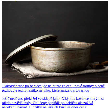
Tlakový hrnec po babičce jde na burze za cenu nové trouby: o ceně
rozhoduje jedno razítko na víku, které zmizelo s továrnou
Ještě nedávno překážel ve sklepě jako těžký kus kovu, se kterým si
nikdo nevěděl rady. Otlučený papiňák po babičce ale zažívá
nečekaný návrat. U hrstky nejlepších kusů se dnes cena...