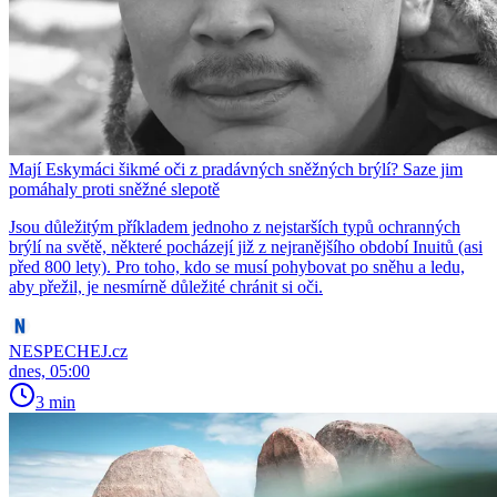
Mají Eskymáci šikmé oči z pradávných sněžných brýlí? Saze jim
pomáhaly proti sněžné slepotě
Jsou důležitým příkladem jednoho z nejstarších typů ochranných
brýlí na světě, některé pocházejí již z nejranějšího období Inuitů (asi
před 800 lety). Pro toho, kdo se musí pohybovat po sněhu a ledu,
aby přežil, je nesmírně důležité chránit si oči.
NESPECHEJ.cz
dnes, 05:00
3 min