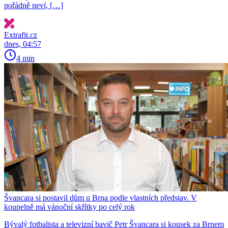
pořádně neví, […]
Extrafit.cz
dnes, 04:57
4 min
Švancara si postavil dům u Brna podle vlastních představ. V
koupelně má vánoční skřítky po celý rok
Bývalý fotbalista a televizní bavič Petr Švancara si kousek za Brnem