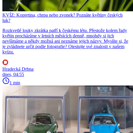
KVÍZ: Kopretina, chrpa nebo zvonek? Poznáte květiny českých
luk?
Rozkvetlé louky zkrátka patří k českému létu. Přestože kolem řady
květin procházíme v letních měsících denně, mnohdy si jich
nevšímáme a někdy možná ani neznáme jejich názvy. Myslíte si, že
je zvládnete určit podle fotografie? Otestujte své znalosti v našem
kvízu.
Hradecká Drbna
dnes, 04:55
1 min