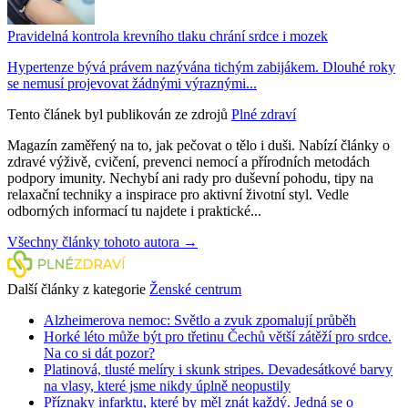
Pravidelná kontrola krevního tlaku chrání srdce i mozek
Hypertenze bývá právem nazývána tichým zabijákem. Dlouhé roky
se nemusí projevovat žádnými výraznými...
Tento článek byl publikován ze zdrojů
Plné zdraví
Magazín zaměřený na to, jak pečovat o tělo i duši. Nabízí články o
zdravé výživě, cvičení, prevenci nemocí a přírodních metodách
podpory imunity. Nechybí ani rady pro duševní pohodu, tipy na
relaxační techniky a inspirace pro aktivní životní styl. Vedle
odborných informací tu najdete i praktické...
Všechny články tohoto autora →
Další články z kategorie
Ženské centrum
Alzheimerova nemoc: Světlo a zvuk zpomalují průběh
Horké léto může být pro třetinu Čechů větší zátěží pro srdce.
Na co si dát pozor?
Platinová, tlusté melíry i skunk stripes. Devadesátkové barvy
na vlasy, které jsme nikdy úplně neopustily
Příznaky infarktu, které by měl znát každý. Jedná se o