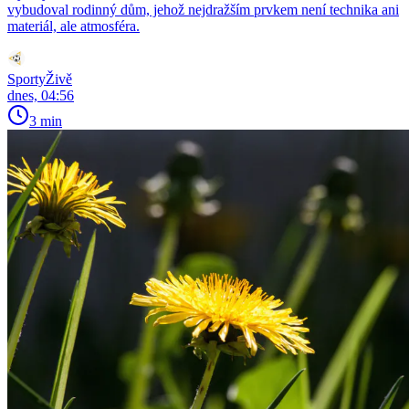
vybudoval rodinný dům, jehož nejdražším prvkem není technika ani
materiál, ale atmosféra.
SportyŽivě
dnes, 04:56
3 min