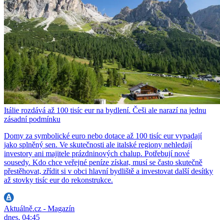
Itálie rozdává až 100 tisíc eur na bydlení. Češi ale narazí na jednu
zásadní podmínku
Domy za symbolické euro nebo dotace až 100 tisíc eur vypadají
jako splněný sen. Ve skutečnosti ale italské regiony nehledají
investory ani majitele prázdninových chalup. Potřebují nové
sousedy. Kdo chce veřejné peníze získat, musí se často skutečně
přestěhovat, zřídit si v obci hlavní bydliště a investovat další desítky
až stovky tisíc eur do rekonstrukce.
Aktuálně.cz - Magazín
dnes, 04:45