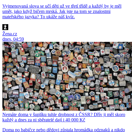
Vyjmenovaná slova se učí děti už ve třetí třídě a každý by je měl
umět, jako když bičem mrská. Jak jste na tom se znalostmi
mateřského jazyka? To ukáže náš kvíz.
Žena.cz
dnes, 04:59
Nemáte doma v šuplíku tuhle drobnost z ČSSR? Dřív ji měl skoro
každý a dnes za ni sběratelé dají i 40 000 Kč
Doma po babičce nebo dědovi zůstala hromádka odznaků a nikdo