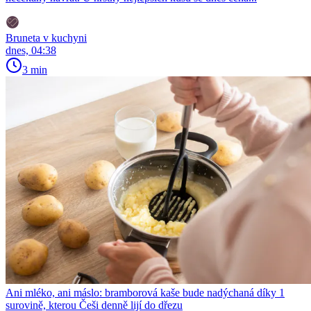
Bruneta v kuchyni
dnes, 04:38
3 min
Ani mléko, ani máslo: bramborová kaše bude nadýchaná díky 1
surovině, kterou Češi denně lijí do dřezu