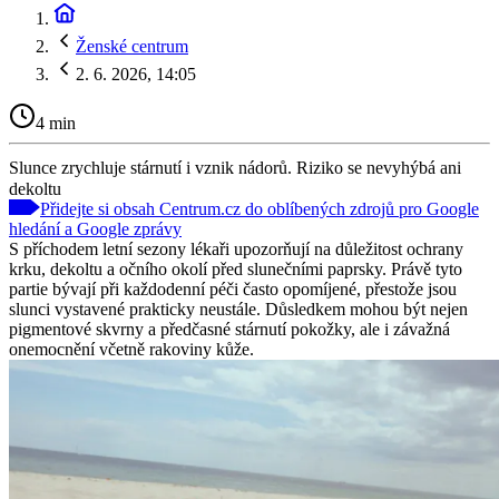
Ženské centrum
2. 6. 2026, 14:05
4 min
Slunce zrychluje stárnutí i vznik nádorů. Riziko se nevyhýbá ani
dekoltu
Přidejte si obsah Centrum.cz do oblíbených zdrojů pro Google
hledání a Google zprávy
S příchodem letní sezony lékaři upozorňují na důležitost ochrany
krku, dekoltu a očního okolí před slunečními paprsky. Právě tyto
partie bývají při každodenní péči často opomíjené, přestože jsou
slunci vystavené prakticky neustále. Důsledkem mohou být nejen
pigmentové skvrny a předčasné stárnutí pokožky, ale i závažná
onemocnění včetně rakoviny kůže.