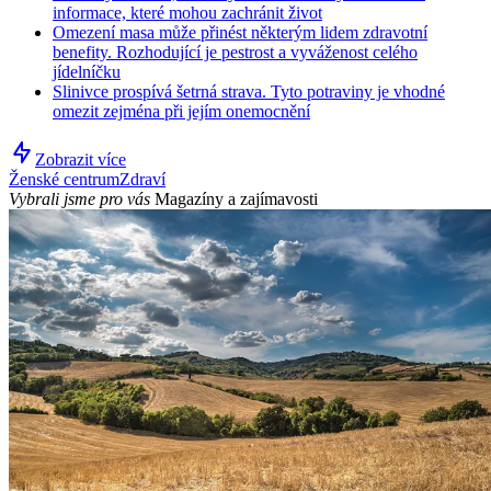
informace, které mohou zachránit život
Omezení masa může přinést některým lidem zdravotní
benefity. Rozhodující je pestrost a vyváženost celého
jídelníčku
Slinivce prospívá šetrná strava. Tyto potraviny je vhodné
omezit zejména při jejím onemocnění
Zobrazit více
Ženské centrum
Zdraví
Vybrali jsme pro vás
Magazíny a zajímavosti