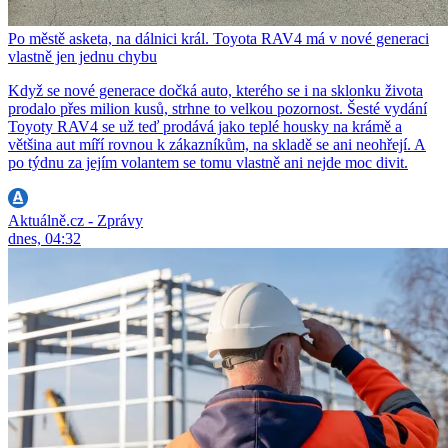
Po městě asketa, na dálnici král. Toyota RAV4 má v nové generaci
vlastně jen jednu chybu
Když se nové generace dočká auto, kterého se i na sklonku života
prodalo přes milion kusů, strhne to velkou pozornost. Šesté vydání
Toyoty RAV4 se už teď prodává jako teplé housky na krámě a
většina aut míří rovnou k zákazníkům, na skladě se ani neohřejí. A
po týdnu za jejím volantem se tomu vlastně ani nejde moc divit.
Aktuálně.cz - Zprávy
dnes, 04:32