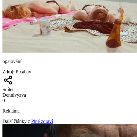
opalování
Zdroj
:
Pixabay
Sdílet
Denní
výzva
0
Reklama
Další články z
Plné zdraví