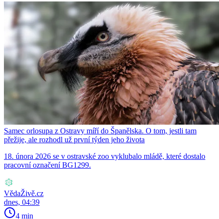
Samec orlosupa z Ostravy míří do Španělska. O tom, jestli tam
přežije, ale rozhodl už první týden jeho života
18. února 2026 se v ostravské zoo vyklubalo mládě, které dostalo
pracovní označení BG1299.
VědaŽivě.cz
dnes, 04:39
4 min