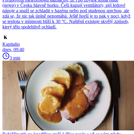
(nejen) v Česku hlavně horko. Češi kupují ventilátory, pijí ledové
nápoje a snaží se zchladit v bazénu nebo pod studenou sprchou, ale
zdá se, že nic tak úplně nepomáhá. Ještě horší je to pak v noci, když
se teplota v místnosti blíží k 30 °C. Naštěstí existuje skvělý způsob,
který tělo spolehlivě ochladí.
Kapitalio
dnes, 09:40
3 min