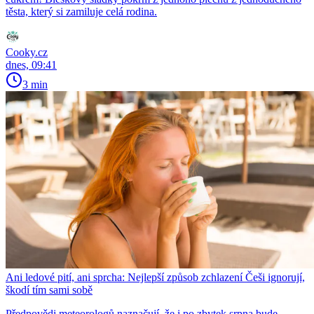
těsta, který si zamiluje celá rodina.
Cooky.cz
dnes, 09:41
3 min
Ani ledové pití, ani sprcha: Nejlepší způsob zchlazení Češi ignorují,
škodí tím sami sobě
Předpovědi meteorologů naznačují, že i po zbytek srpna bude