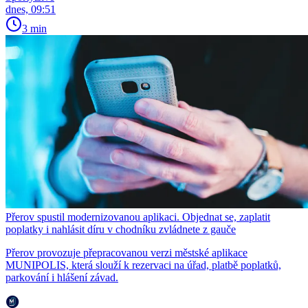
dnes, 09:51
3 min
Přerov spustil modernizovanou aplikaci. Objednat se, zaplatit
poplatky i nahlásit díru v chodníku zvládnete z gauče
Přerov provozuje přepracovanou verzi městské aplikace
MUNIPOLIS, která slouží k rezervaci na úřad, platbě poplatků,
parkování i hlášení závad.