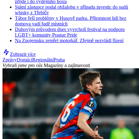
přijde i do výdejního boxu
Státní zástupce podal obžalobu v případu investic do sudů
whisky z Třebíče
Tábor řeší problémy v Husově parku. Přítomnost lidí bez
domova vadí řadě místních
Duhovým průvodem dnes vyvrcholí festival na podporu
LGBT+ komunity Prague Pride
Na Znojemsku zemřel motorkář. Zřejmě nezvládl řízení
Zobrazit více
Zprávy
Domácí
Regionální
Praha
Vybrali jsme pro vás
Magazíny a zajímavosti