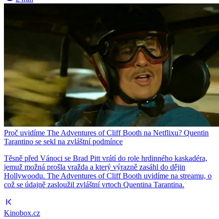
Proč uvidíme The Adventures of Cliff Booth na Netflixu? Quentin
Tarantino se sekl na zvláštní podmínce
Těsně před Vánoci se Brad Pitt vrátí do role hrdinného kaskadéra,
jemuž možná prošla vražda a který výrazně zasáhl do dějin
Hollywoodu. The Adventures of Cliff Booth uvidíme na streamu, o
což se údajně zasloužil zvláštní vrtoch Quentina Tarantina.
Kinobox.cz