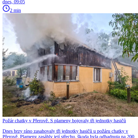
dnes, 09:05
2 min
Požár chatky v Přerově. S plameny bojovaly tři jednotky hasičů
Dnes brzy ráno zasahovaly tři jednotky hasičů u požáru chatky v
Přerově. Plameny zasáhly její střechu, škoda byla odhadnuta na 200