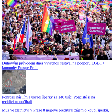
Duhovým průvodem dnes vyvrcholí festival na podporu LGBT+
komunity Prague Pride
Pohrozil násilím a ukradl šperky za 140 tisíc. Policisté si na
recidivistu počíhali
Muž ve zlatnictví v Praze 8 nejprve předstíral zájem o koupi šperků,