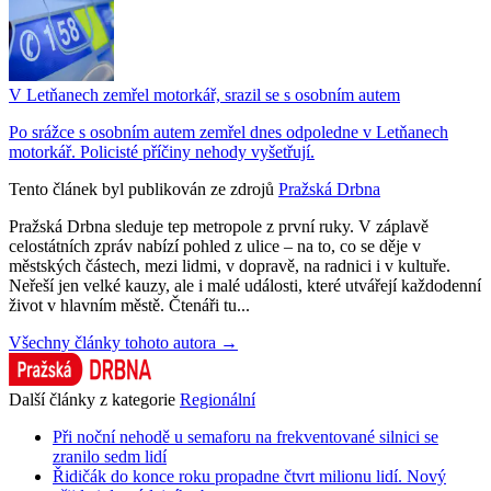
V Letňanech zemřel motorkář, srazil se s osobním autem
Po srážce s osobním autem zemřel dnes odpoledne v Letňanech
motorkář. Policisté příčiny nehody vyšetřují.
Tento článek byl publikován ze zdrojů
Pražská Drbna
Pražská Drbna sleduje tep metropole z první ruky. V záplavě
celostátních zpráv nabízí pohled z ulice – na to, co se děje v
městských částech, mezi lidmi, v dopravě, na radnici i v kultuře.
Neřeší jen velké kauzy, ale i malé události, které utvářejí každodenní
život v hlavním městě. Čtenáři tu...
Všechny články tohoto autora →
Další články z kategorie
Regionální
Při noční nehodě u semaforu na frekventované silnici se
zranilo sedm lidí
Řidičák do konce roku propadne čtvrt milionu lidí. Nový