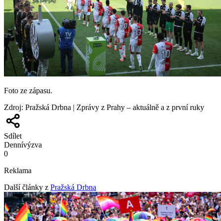
Foto ze zápasu.
Zdroj
:
Pražská Drbna | Zprávy z Prahy – aktuálně a z první ruky
Sdílet
Denní
výzva
0
Reklama
Další články z
Pražská Drbna