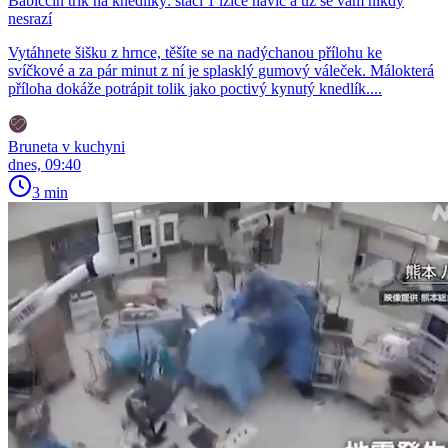
Babiččin trik na knedlíky: stačí 1 lžíce navíc a už se vám nikdy
nesrazí
Vytáhnete šišku z hrnce, těšíte se na nadýchanou přílohu ke
svíčkové a za pár minut z ní je splasklý gumový váleček. Málokterá
příloha dokáže potrápit tolik jako poctivý kynutý knedlík....
Bruneta v kuchyni
dnes, 09:40
3 min