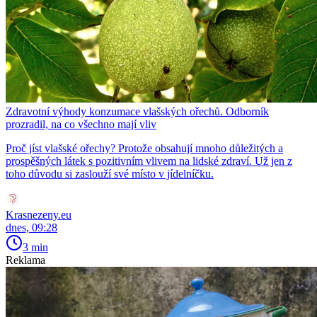
Zdravotní výhody konzumace vlašských ořechů. Odborník
prozradil, na co všechno mají vliv
Proč jíst vlašské ořechy? Protože obsahují mnoho důležitých a
prospěšných látek s pozitivním vlivem na lidské zdraví. Už jen z
toho důvodu si zaslouží své místo v jídelníčku.
Krasnezeny.eu
dnes, 09:28
3 min
Reklama