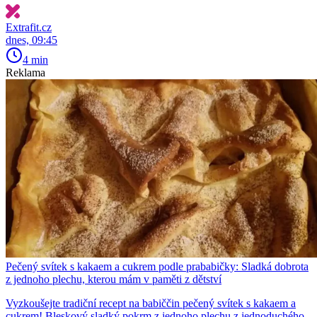
Extrafit.cz
dnes, 09:45
4 min
Reklama
Pečený svítek s kakaem a cukrem podle prababičky: Sladká dobrota
z jednoho plechu, kterou mám v paměti z dětství
Vyzkoušejte tradiční recept na babiččin pečený svítek s kakaem a
cukrem! Bleskový sladký pokrm z jednoho plechu z jednoduchého