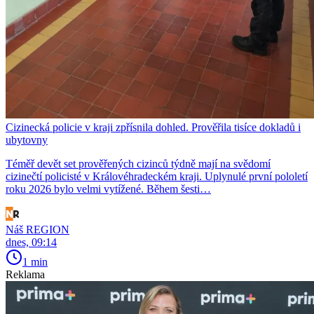
Cizinecká policie v kraji zpřísnila dohled. Prověřila tisíce dokladů i
ubytovny
Téměř devět set prověřených cizinců týdně mají na svědomí
cizinečtí policisté v Královéhradeckém kraji. Uplynulé první pololetí
roku 2026 bylo velmi vytížené. Během šesti…
Náš REGION
dnes, 09:14
1 min
Reklama