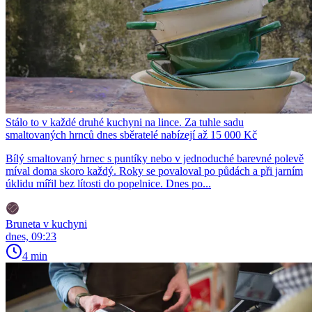
Stálo to v každé druhé kuchyni na lince. Za tuhle sadu
smaltovaných hrnců dnes sběratelé nabízejí až 15 000 Kč
Bílý smaltovaný hrnec s puntíky nebo v jednoduché barevné polevě
míval doma skoro každý. Roky se povaloval po půdách a při jarním
úklidu mířil bez lítosti do popelnice. Dnes po...
Bruneta v kuchyni
dnes, 09:23
4 min