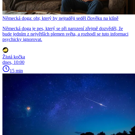
Německá doga: obr, který by nejraději seděl člověku na klíně
Německá doga je pes, který se při narození zřejmě dozvěděl, že
bude jedním z největších plemen světa, a rozhodl se tuto informaci
psychicky ignorovat.
Žlutá kočka
dnes, 10:00
15 min