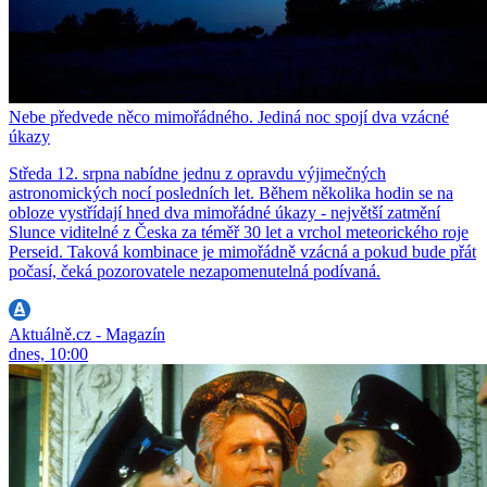
Nebe předvede něco mimořádného. Jediná noc spojí dva vzácné
úkazy
Středa 12. srpna nabídne jednu z opravdu výjimečných
astronomických nocí posledních let. Během několika hodin se na
obloze vystřídají hned dva mimořádné úkazy - největší zatmění
Slunce viditelné z Česka za téměř 30 let a vrchol meteorického roje
Perseid. Taková kombinace je mimořádně vzácná a pokud bude přát
počasí, čeká pozorovatele nezapomenutelná podívaná.
Aktuálně.cz - Magazín
dnes, 10:00