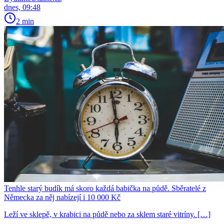
dnes, 09:48
2 min
Tenhle starý budík má skoro každá babička na půdě. Sběratelé z
Německa za něj nabízejí i 10 000 Kč
Leží ve sklepě, v krabici na půdě nebo za sklem staré vitríny. […]