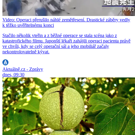
Video: Operaci přerušilo náhlé zemětřesení. Drastické záběry vedly
k těžko uvěřitelnému konci
Stačilo několik vteřin a z běžné operace se stala scéna jako z
katastrofického filmu. Japonští lékaři zahájili operaci pacienta právě
ve chvíli, kdy se celý operační sál a jeho mobiliář začaly
nekontrolovatelně kývat.
Aktuálně.cz - Zprávy
dnes, 09:30