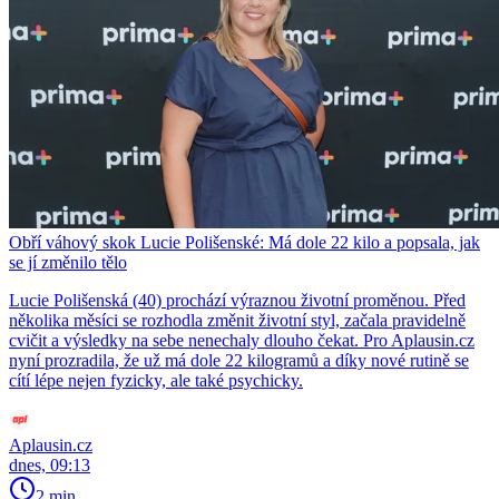
Obří váhový skok Lucie Polišenské: Má dole 22 kilo a popsala, jak
se jí změnilo tělo
Lucie Polišenská (40) prochází výraznou životní proměnou. Před
několika měsíci se rozhodla změnit životní styl, začala pravidelně
cvičit a výsledky na sebe nenechaly dlouho čekat. Pro Aplausin.cz
nyní prozradila, že už má dole 22 kilogramů a díky nové rutině se
cítí lépe nejen fyzicky, ale také psychicky.
Aplausin.cz
dnes, 09:13
2 min