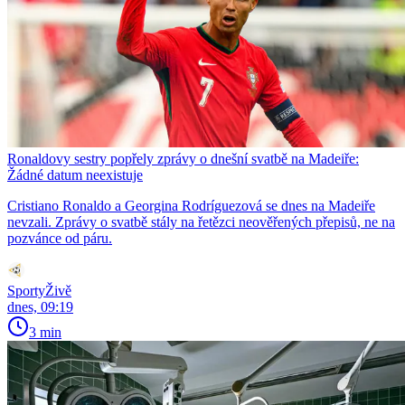
Ronaldovy sestry popřely zprávy o dnešní svatbě na Madeiře:
Žádné datum neexistuje
Cristiano Ronaldo a Georgina Rodríguezová se dnes na Madeiře
nevzali. Zprávy o svatbě stály na řetězci neověřených přepisů, ne na
pozvánce od páru.
SportyŽivě
dnes, 09:19
3 min