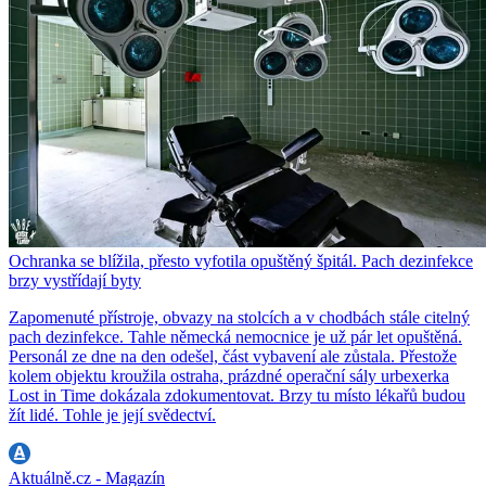
Ochranka se blížila, přesto vyfotila opuštěný špitál. Pach dezinfekce
brzy vystřídají byty
Zapomenuté přístroje, obvazy na stolcích a v chodbách stále citelný
pach dezinfekce. Tahle německá nemocnice je už pár let opuštěná.
Personál ze dne na den odešel, část vybavení ale zůstala. Přestože
kolem objektu kroužila ostraha, prázdné operační sály urbexerka
Lost in Time dokázala zdokumentovat. Brzy tu místo lékařů budou
žít lidé. Tohle je její svědectví.
Aktuálně.cz - Magazín