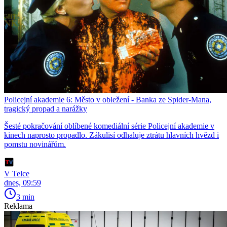
Policejní akademie 6: Město v obležení - Banka ze Spider-Mana,
tragický propad a narážky
Šesté pokračování oblíbené komediální série Policejní akademie v
kinech naprosto propadlo. Zákulisí odhaluje ztrátu hlavních hvězd i
pomstu novinářům.
V Telce
dnes, 09:59
3 min
Reklama