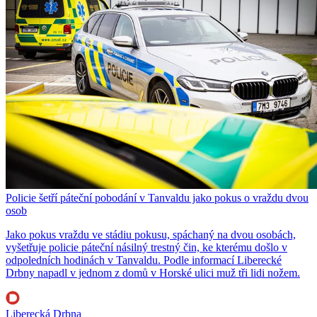
Policie šetří páteční pobodání v Tanvaldu jako pokus o vraždu dvou
osob
Jako pokus vraždu ve stádiu pokusu, spáchaný na dvou osobách,
vyšetřuje policie páteční násilný trestný čin, ke kterému došlo v
odpoledních hodinách v Tanvaldu. Podle informací Liberecké
Drbny napadl v jednom z domů v Horské ulici muž tři lidi nožem.
Liberecká Drbna