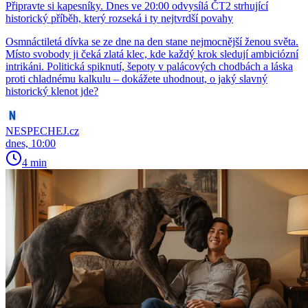
Připravte si kapesníky. Dnes ve 20:00 odvysílá ČT2 strhující
historický příběh, který rozseká i ty nejtvrdší povahy
Osmnáctiletá dívka se ze dne na den stane nejmocnější ženou světa.
Místo svobody ji čeká zlatá klec, kde každý krok sledují ambiciózní
intrikáni. Politická spiknutí, šepoty v palácových chodbách a láska
proti chladnému kalkulu – dokážete uhodnout, o jaký slavný
historický klenot jde?
NESPECHEJ.cz
dnes, 10:00
4 min