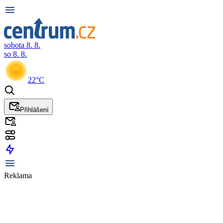
sobota 8. 8.
so 8. 8.
22°C
Přihlášení
Reklama