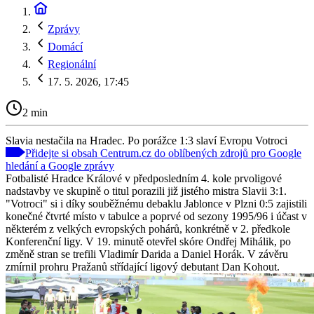
Zprávy
Domácí
Regionální
17. 5. 2026, 17:45
2 min
Slavia nestačila na Hradec. Po porážce 1:3 slaví Evropu Votroci
Přidejte si obsah Centrum.cz do oblíbených zdrojů pro Google
hledání a Google zprávy
Fotbalisté Hradce Králové v předposledním 4. kole prvoligové
nadstavby ve skupině o titul porazili již jistého mistra Slavii 3:1.
"Votroci" si i díky souběžnému debaklu Jablonce v Plzni 0:5 zajistili
konečné čtvrté místo v tabulce a poprvé od sezony 1995/96 i účast v
některém z velkých evropských pohárů, konkrétně v 2. předkole
Konferenční ligy. V 19. minutě otevřel skóre Ondřej Mihálik, po
změně stran se trefili Vladimír Darida a Daniel Horák. V závěru
zmírnil prohru Pražanů střídající ligový debutant Dan Kohout.