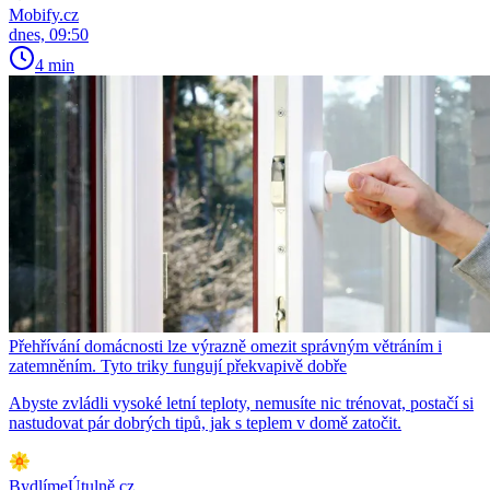
Mobify.cz
dnes, 09:50
4 min
Přehřívání domácnosti lze výrazně omezit správným větráním i
zatemněním. Tyto triky fungují překvapivě dobře
Abyste zvládli vysoké letní teploty, nemusíte nic trénovat, postačí si
nastudovat pár dobrých tipů, jak s teplem v domě zatočit.
BydlímeÚtulně.cz