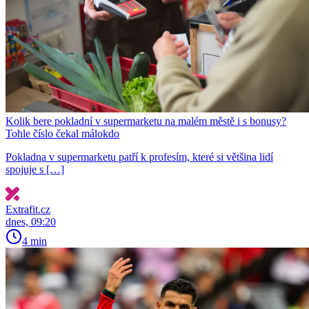
Kolik bere pokladní v supermarketu na malém městě i s bonusy?
Tohle číslo čekal málokdo
Pokladna v supermarketu patří k profesím, které si většina lidí
spojuje s […]
Extrafit.cz
dnes, 09:20
4 min