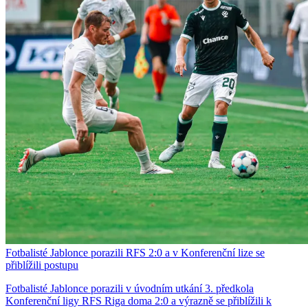
Fotbalisté Jablonce porazili RFS 2:0 a v Konferenční lize se
přiblížili postupu
Fotbalisté Jablonce porazili v úvodním utkání 3. předkola
Konferenční ligy RFS Riga doma 2:0 a výrazně se přiblížili k