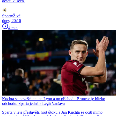
deseti kusech.
SportyŽivě
dnes, 20:16
4 min
Kuchta se nevešel ani na Lyon a po příchodu Brunese je blízko
odchodu. Sparta jedná s Legií Varšava
Sparta v létě přestavěla hrot útoku a Jan Kuchta se ocitl mimo