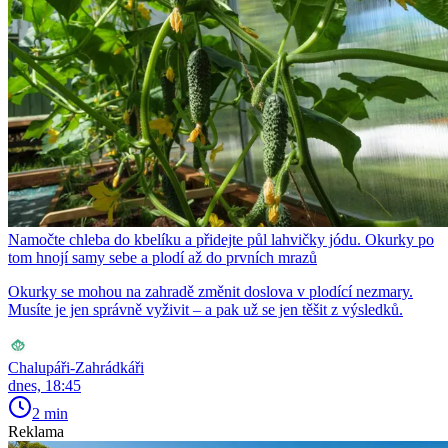
Namočte chleba do kbelíku a přidejte půl lahvičky jódu. Okurky po
tom hnojí samy sebe a plodí až do prvních mrazů
Okurky se mohou na zahradě změnit doslova v plodící nezmary.
Musíte je jen správně vyživit – a pak už se jen těšit z výsledků.
Chalupáři-Zahrádkáři
dnes, 18:45
2 min
Reklama