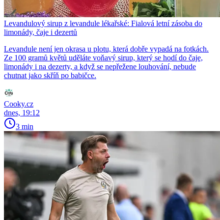
Levandulový sirup z levandule lékařské: Fialová letní zásoba do
limonády, čaje i dezertů
Levandule není jen okrasa u plotu, která dobře vypadá na fotkách.
Ze 100 gramů květů uděláte voňavý sirup, který se hodí do čaje,
limonády i na dezerty, a když se nepřežene louhování, nebude
chutnat jako skříň po babičce.
Cooky.cz
dnes, 19:12
3 min