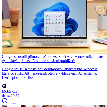
Google se usadil přímo ve Windows. Stačí ALT + mezerník a máte
vyhledávání, Lens i Disk bez otevření prohlížeče
Google spustil samostatnou desktopovou aplikaci pro Windows,
která po stisku Alt + mezerník otevře vyhledávání, AI asistenta,
Lens i přístup k Disku.
Mobify.cz
dnes, 20:32
4 min