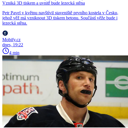
Vzniká 3D tiskem a uvnitř bude lezecká stěna
Petr Pavel v květnu navštívil staveniště prvního kostela v Česku,
jehož věž má vzniknout 3D tiskem betonu. Součástí věže bude i
lezecká stěna.
Mobify.cz
dnes, 19:22
4 min