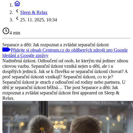
Sleep & Relax
25. 11. 2025, 10:34
4 min
Separace a děti: Jak rozpoznat a zvládat separační úzkost
Přidejte si obsah Centrum.cz do oblíbených zdrojů pro Google
hledání a Google zprávy
Nadměrná úzkost. Odloučení od osob, ke kterým má jedinec silnou
citovou vazbu. Separační úzkost vzniká nejen u dětí, ale i u
dospělých jedinců. Jak se k člověku se separační úzkostí chovat? A
proč separační úzkosti vznikají? Separační úzkost, co to je?
Separační úzkost je strach z odloučení od rodiny nebo partnera. U
dětí je separační úzkost běžná… The post Separace a děti: Jak
rozpoznat a zvládat separační úzkost first appeared on Sleep &
Relax.