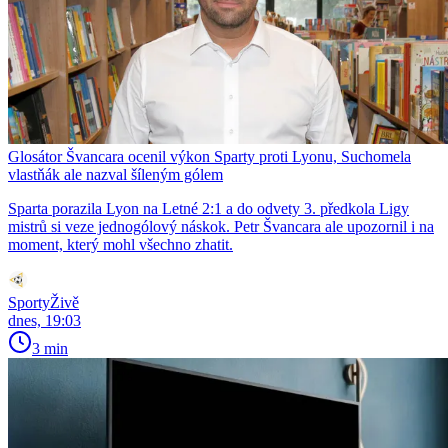
Glosátor Švancara ocenil výkon Sparty proti Lyonu, Suchomela
vlastňák ale nazval šíleným gólem
Sparta porazila Lyon na Letné 2:1 a do odvety 3. předkola Ligy
mistrů si veze jednogólový náskok. Petr Švancara ale upozornil i na
moment, který mohl všechno zhatit.
SportyŽivě
dnes, 19:03
3 min