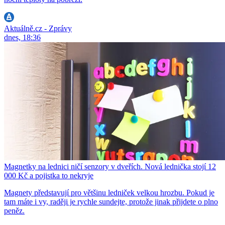
Aktuálně.cz - Zprávy
dnes, 18:36
Magnetky na lednici ničí senzory v dveřích. Nová lednička stojí 12
000 Kč a pojistka to nekryje
Magnety představují pro většinu ledniček velkou hrozbu. Pokud je
tam máte i vy, raději je rychle sundejte, protože jinak přijdete o plno
peněz.