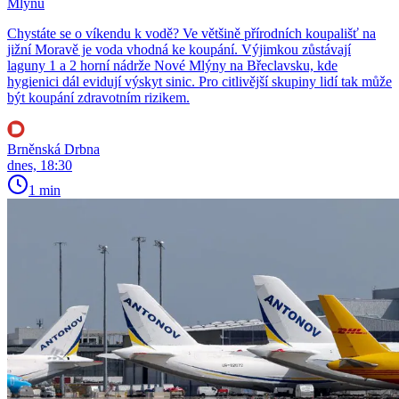
Mlýnů
Chystáte se o víkendu k vodě? Ve většině přírodních koupališť na
jižní Moravě je voda vhodná ke koupání. Výjimkou zůstávají
laguny 1 a 2 horní nádrže Nové Mlýny na Břeclavsku, kde
hygienici dál evidují výskyt sinic. Pro citlivější skupiny lidí tak může
být koupání zdravotním rizikem.
Brněnská Drbna
dnes, 18:30
1 min