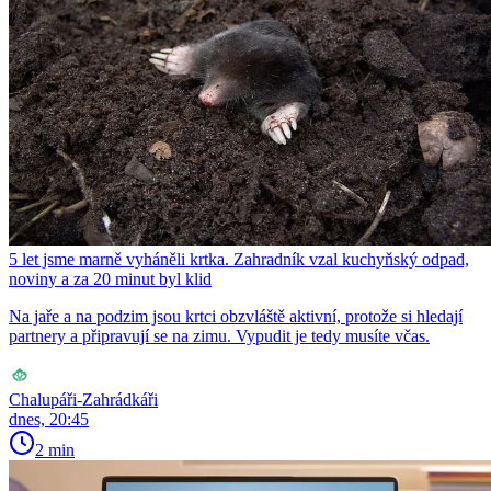
5 let jsme marně vyháněli krtka. Zahradník vzal kuchyňský odpad,
noviny a za 20 minut byl klid
Na jaře a na podzim jsou krtci obzvláště aktivní, protože si hledají
partnery a připravují se na zimu. Vypudit je tedy musíte včas.
Chalupáři-Zahrádkáři
dnes, 20:45
2 min