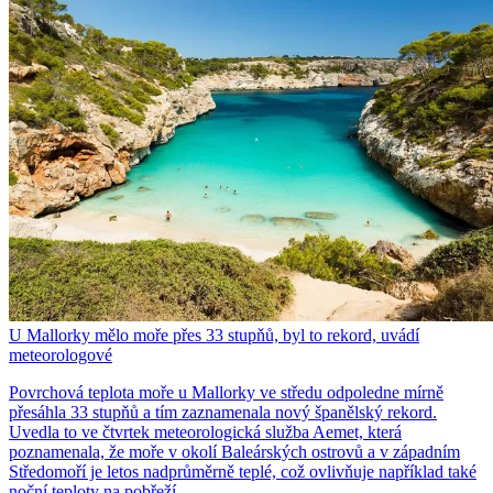
U Mallorky mělo moře přes 33 stupňů, byl to rekord, uvádí
meteorologové
Povrchová teplota moře u Mallorky ve středu odpoledne mírně
přesáhla 33 stupňů a tím zaznamenala nový španělský rekord.
Uvedla to ve čtvrtek meteorologická služba Aemet, která
poznamenala, že moře v okolí Baleárských ostrovů a v západním
Středomoří je letos nadprůměrně teplé, což ovlivňuje například také
noční teploty na pobřeží.