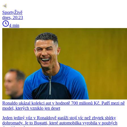
SportyŽivě
dnes, 20:23
4 min
Ronaldo ukázal kolekci aut v hodnotě 700 milionů Kč. Patří mezi ně
model, kterých vzniklo jen deset
Jeden jediný vůz v Ronaldově garáži stojí víc než zbytek sbírky
dohromady. Je to Bugatti, které automobilka vyrobila v pouhých