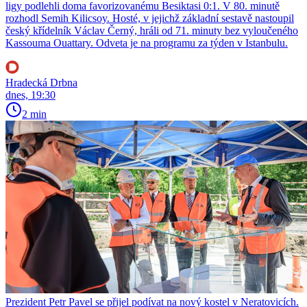
ligy podlehli doma favorizovanému Besiktasi 0:1. V 80. minutě
rozhodl Semih Kilicsoy. Hosté, v jejichž základní sestavě nastoupil
český křídelník Václav Černý, hráli od 71. minuty bez vyloučeného
Kassouma Ouattary. Odveta je na programu za týden v Istanbulu.
Hradecká Drbna
dnes, 19:30
2 min
Prezident Petr Pavel se přijel podívat na nový kostel v Neratovicích.