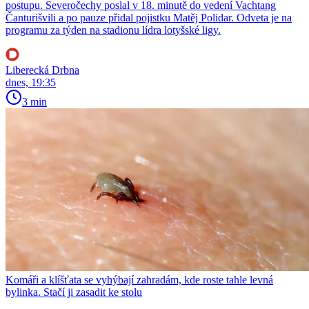
postupu. Severočechy poslal v 18. minutě do vedení Vachtang
Čanturišvili a po pauze přidal pojistku Matěj Polidar. Odveta je na
programu za týden na stadionu lídra lotyšské ligy.
Liberecká Drbna
dnes, 19:35
3 min
Komáři a klíšťata se vyhýbají zahradám, kde roste tahle levná
bylinka. Stačí ji zasadit ke stolu