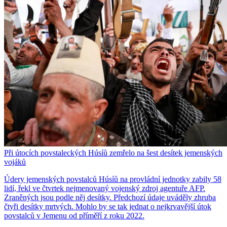
Při útocích povstaleckých Húsíů zemřelo na šest desítek jemenských
vojáků
Údery jemenských povstalců Húsíů na provládní jednotky zabily 58
lidí, řekl ve čtvrtek nejmenovaný vojenský zdroj agentuře AFP.
Zraněných jsou podle něj desítky. Předchozí údaje uváděly zhruba
čtyři desítky mrtvých. Mohlo by se tak jednat o nejkrvavější útok
povstalců v Jemenu od příměří z roku 2022.