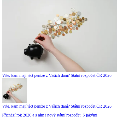
Víte, kam mají téct peníze z Vašich daní? Státní rozpočet ČR 2026
Víte, kam mají téct peníze z Vašich daní? Státní rozpočet ČR 2026
Přichází rok 2026 a s ním i nový státní rozpočet. S jakými