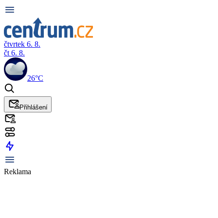
čtvrtek 6. 8.
čt 6. 8.
26°C
Přihlášení
Reklama