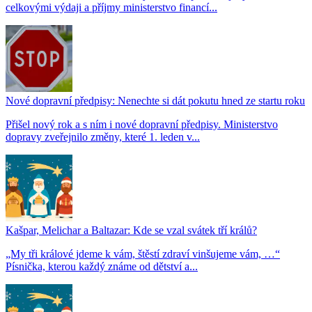
celkovými výdaji a příjmy ministerstvo financí...
Nové dopravní předpisy: Nenechte si dát pokutu hned ze startu roku
Přišel nový rok a s ním i nové dopravní předpisy. Ministerstvo
dopravy zveřejnilo změny, které 1. leden v...
Kašpar, Melichar a Baltazar: Kde se vzal svátek tří králů?
„My tři králové jdeme k vám, štěstí zdraví vinšujeme vám, …“
Písnička, kterou každý známe od dětství a...