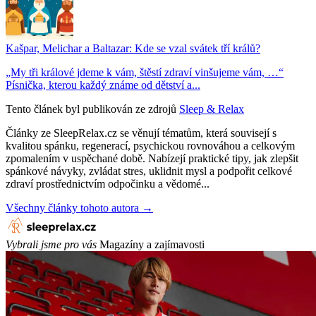
Kašpar, Melichar a Baltazar: Kde se vzal svátek tří králů?
„My tři králové jdeme k vám, štěstí zdraví vinšujeme vám, …“
Písnička, kterou každý známe od dětství a...
Tento článek byl publikován ze zdrojů
Sleep & Relax
Články ze SleepRelax.cz se věnují tématům, která souvisejí s
kvalitou spánku, regenerací, psychickou rovnováhou a celkovým
zpomalením v uspěchané době. Nabízejí praktické tipy, jak zlepšit
spánkové návyky, zvládat stres, uklidnit mysl a podpořit celkové
zdraví prostřednictvím odpočinku a vědomé...
Všechny články tohoto autora →
Vybrali jsme pro vás
Magazíny a zajímavosti