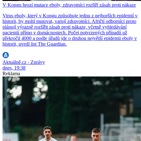
V Kongu hrozí mutace eboly, zdravotníci rozšíří zásah proti nákaze
Virus eboly, který v Kongu způsobuje jednu z nejhorších epidemií v
historii, by mohl mutovat, varují zdravotníci. Afričtí odborníci proto
plánují výrazně rozšířit zásah proti nákaze, včetně vyhledávání
pacientů přímo v domácnostech. Počet potvrzených případů už
překročil 4000 a podle úřadů jde o druhou největší epidemii eboly v
historii, uvedl list The Guardian.
Aktuálně.cz - Zprávy
dnes, 19:38
Reklama