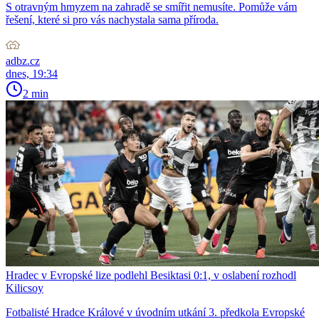
S otravným hmyzem na zahradě se smířit nemusíte. Pomůže vám
řešení, které si pro vás nachystala sama příroda.
adbz.cz
dnes, 19:34
2 min
Hradec v Evropské lize podlehl Besiktasi 0:1, v oslabení rozhodl
Kilicsoy
Fotbalisté Hradce Králové v úvodním utkání 3. předkola Evropské