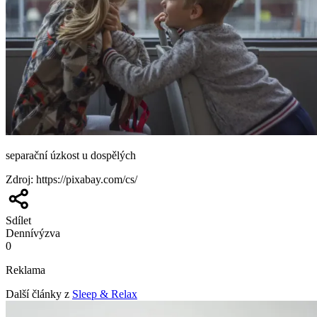
separační úzkost u dospělých
Zdroj
:
https://pixabay.com/cs/
Sdílet
Denní
výzva
0
Reklama
Další články z
Sleep & Relax