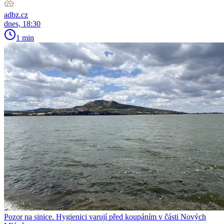
adbz.cz
dnes, 18:30
1 min
Pozor na sinice. Hygienici varují před koupáním v části Nových