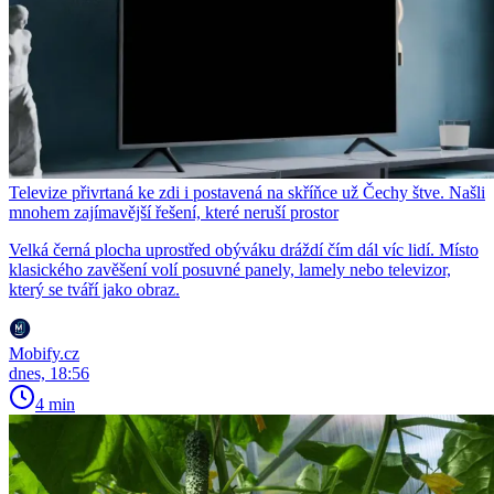
Televize přivrtaná ke zdi i postavená na skříňce už Čechy štve. Našli
mnohem zajímavější řešení, které neruší prostor
Velká černá plocha uprostřed obýváku dráždí čím dál víc lidí. Místo
klasického zavěšení volí posuvné panely, lamely nebo televizor,
který se tváří jako obraz.
Mobify.cz
dnes, 18:56
4 min