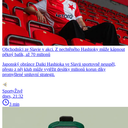
Obchodníci ze Slavie v akci. Z nechtěného Hashioky může kápnout
pěkný balík, až 70 milionů
Japonský obránce Daiki Hashioka ve Slavii sportovně neuspěl,
přesto z něj klub může vytěžit desítky milionů korun díky
promyšlené smluvní strategii.
SportyŽivě
dnes, 21:32
3 min