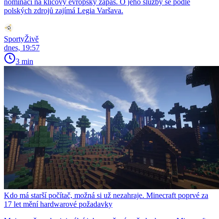
nominaci na klíčový evropský zápas. O jeho služby se podle
polských zdrojů zajímá Legia Varšava.
SportyŽivě
dnes, 19:57
3 min
Kdo má starší počítač, možná si už nezahraje. Minecraft poprvé za
17 let mění hardwarové požadavky