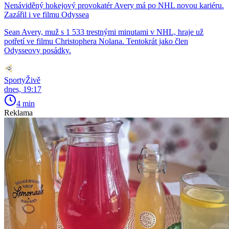
Nenáviděný hokejový provokatér Avery má po NHL novou kariéru.
Zazářil i ve filmu Odyssea
Sean Avery, muž s 1 533 trestnými minutami v NHL, hraje už
potřetí ve filmu Christophera Nolana. Tentokrát jako člen
Odysseovy posádky.
SportyŽivě
dnes, 19:17
4 min
Reklama