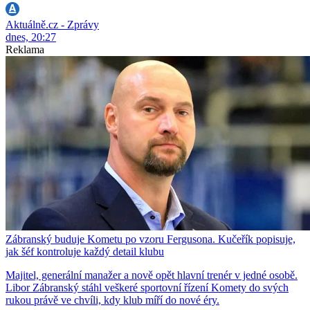
Aktuálně.cz - Zprávy
dnes, 20:27
Reklama
Zábranský buduje Kometu po vzoru Fergusona. Kučeřík popisuje,
jak šéf kontroluje každý detail klubu
Majitel, generální manažer a nově opět hlavní trenér v jedné osobě.
Libor Zábranský stáhl veškeré sportovní řízení Komety do svých
rukou právě ve chvíli, kdy klub míří do nové éry.