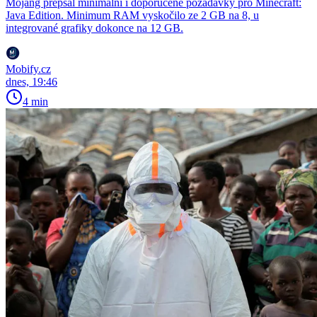
Mojang přepsal minimální i doporučené požadavky pro Minecraft:
Java Edition. Minimum RAM vyskočilo ze 2 GB na 8, u
integrované grafiky dokonce na 12 GB.
Mobify.cz
dnes, 19:46
4 min