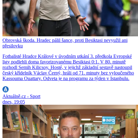
Obrovská škoda. Hradec pálil šance, proti Besiktasi nevyužil ani
přesilovku
Fotbalisté Hradce Králové v úvodním utkání 3. předkola Evropské
ligy podlehli doma favorizovanému Besiktasi 0:1. V 80. minutě
rozhodl Semih Kilicsoy. Hosté, v jejichž základní sestavě nastoupil
český křídelník Václav Černý, hráli od 71. minuty bez vyloučeného
Kassouma Ouattary. Odveta je na programu za týden v Istanbulu.
Aktuálně.cz - Sport
dnes, 19:05