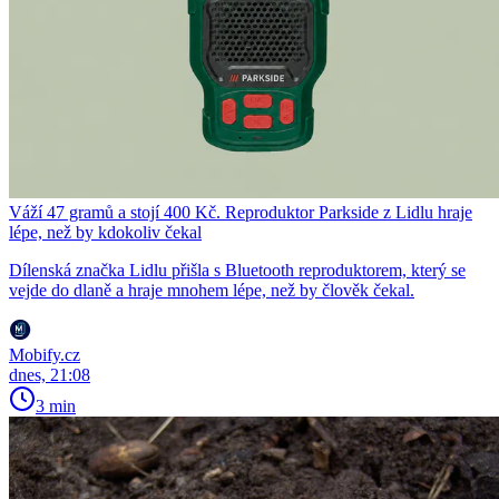
Váží 47 gramů a stojí 400 Kč. Reproduktor Parkside z Lidlu hraje
lépe, než by kdokoliv čekal
Dílenská značka Lidlu přišla s Bluetooth reproduktorem, který se
vejde do dlaně a hraje mnohem lépe, než by člověk čekal.
Mobify.cz
dnes, 21:08
3 min