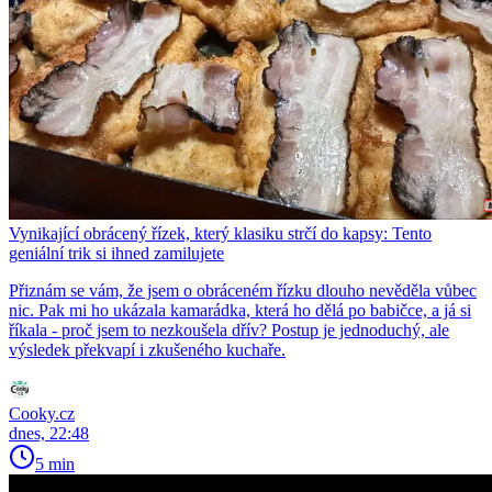
Vynikající obrácený řízek, který klasiku strčí do kapsy: Tento
geniální trik si ihned zamilujete
Přiznám se vám, že jsem o obráceném řízku dlouho nevěděla vůbec
nic. Pak mi ho ukázala kamarádka, která ho dělá po babičce, a já si
říkala - proč jsem to nezkoušela dřív? Postup je jednoduchý, ale
výsledek překvapí i zkušeného kuchaře.
Cooky.cz
dnes, 22:48
5 min