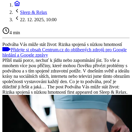
Sleep & Relax
22. 12. 2025, 10:00
4 min
Podváha Vás může stát život: Rizika spojená s nízkou hmotností
Přidejte si obsah Centrum.cz do oblíbených zdrojů pro Google
hledání a Google zprávy
Příliš malá porce, nechuť k jídlu nebo zapomínání jíst. To vše a
mnohem více jsou příčiny, které mohou člověku přivézt problémy s
podváhou a s tím spojené zdravotní potíže. V dnešním světě a ideálu
krásy na sociálních sítích, internetu nebo televizi jsme tímto obrazům
společnosti vystavováni každý den. Co je to podváha, proč je
důležité ji řešit a jaká… The post Podváha Vás může stát život:
Rizika spojená s nízkou hmotností first appeared on Sleep & Relax.