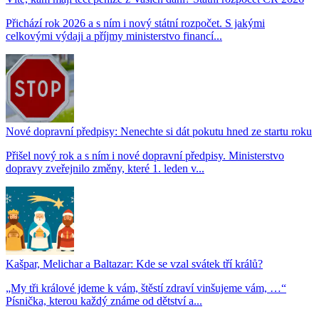
Přichází rok 2026 a s ním i nový státní rozpočet. S jakými
celkovými výdaji a příjmy ministerstvo financí...
Nové dopravní předpisy: Nenechte si dát pokutu hned ze startu roku
Přišel nový rok a s ním i nové dopravní předpisy. Ministerstvo
dopravy zveřejnilo změny, které 1. leden v...
Kašpar, Melichar a Baltazar: Kde se vzal svátek tří králů?
„My tři králové jdeme k vám, štěstí zdraví vinšujeme vám, …“
Písnička, kterou každý známe od dětství a...