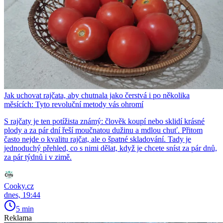
Jak uchovat rajčata, aby chutnala jako čerstvá i po několika
měsících: Tyto revoluční metody vás ohromí
S rajčaty je ten potížista známý: člověk koupí nebo sklidí krásné
plody a za pár dní řeší moučnatou dužinu a mdlou chuť. Přitom
často nejde o kvalitu rajčat, ale o špatné skladování. Tady je
jednoduchý přehled, co s nimi dělat, když je chcete sníst za pár dnů,
za pár týdnů i v zimě.
Cooky.cz
dnes, 19:44
5 min
Reklama