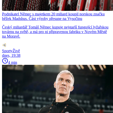
Podnikatel Němec s majetkem 20 miliard koupil norskou značku
běžek Madshus. Část výroby přesune na Vysočinu
Český miliardář Tomáš Němec kupuje nejstarší fungující lyžařskou
továrnu na světě, a má pro ni připravenou fabriku v Novém Městě
na Moravě.
SportyŽivě
dnes, 19:38
4 min