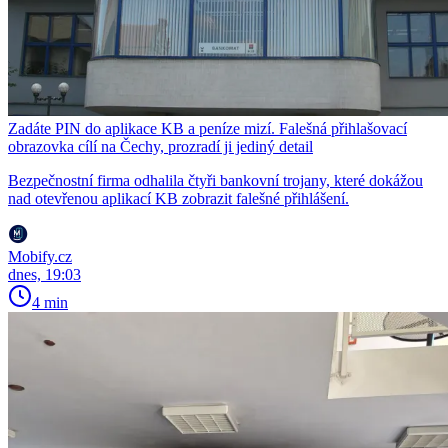
Zadáte PIN do aplikace KB a peníze mizí. Falešná přihlašovací
obrazovka cílí na Čechy, prozradí ji jediný detail
Bezpečnostní firma odhalila čtyři bankovní trojany, které dokážou
nad otevřenou aplikací KB zobrazit falešné přihlášení.
Mobify.cz
dnes, 19:03
4 min