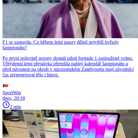
F1 se zastavila. Co během letní pauzy dělají největší hvězdy
šampionátu?
Po první polovině sezony dostali piloti formule 1 zasloužené volno.
Třítýdenní letní přestávka přerušila nabitý kalendář šampionátu a
před návratem na okruh v nizozemském Zandvoortu mají závodníci
čas zregenerovat tělo i hlavu.
SportWin
dnes, 20:18
2 min