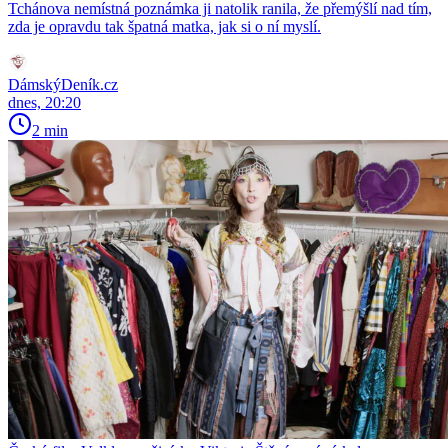
Tchánova nemístná poznámka ji natolik ranila, že přemýšlí nad tím,
zda je opravdu tak špatná matka, jak si o ní myslí.
DámskýDeník.cz
dnes, 20:20
2 min