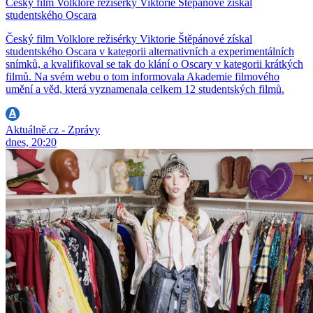
Český film Volklore režisérky Viktorie Štěpánové získal
studentského Oscara
Český film Volklore režisérky Viktorie Štěpánové získal
studentského Oscara v kategorii alternativních a experimentálních
snímků, a kvalifikoval se tak do klání o Oscary v kategorii krátkých
filmů. Na svém webu o tom informovala Akademie filmového
umění a věd, která vyznamenala celkem 12 studentských filmů.
Aktuálně.cz - Zprávy
dnes, 20:20