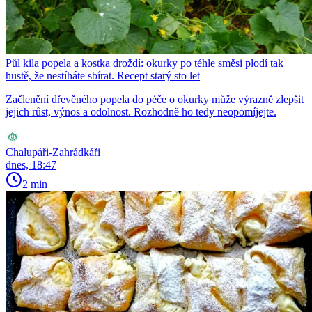
Půl kila popela a kostka droždí: okurky po téhle směsi plodí tak
hustě, že nestíháte sbírat. Recept starý sto let
Začlenění dřevěného popela do péče o okurky může výrazně zlepšit
jejich růst, výnos a odolnost. Rozhodně ho tedy neopomíjejte.
Chalupáři-Zahrádkáři
dnes, 18:47
2 min