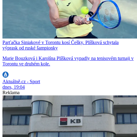
Parťačka Siniakové v Torontu kosí Češky. Plíšková schytala
výprask od ruské šampionky
Marie Bouzková i Karolína Plíšková vypadly na tenisovém turnaji v
Torontu ve druhém kole.
Aktuálně.cz - Sport
dnes, 19:04
Reklama