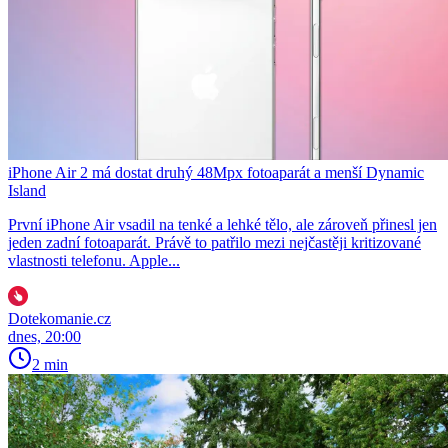
iPhone Air 2 má dostat druhý 48Mpx fotoaparát a menší Dynamic
Island
První iPhone Air vsadil na tenké a lehké tělo, ale zároveň přinesl jen
jeden zadní fotoaparát. Právě to patřilo mezi nejčastěji kritizované
vlastnosti telefonu. Apple...
Dotekomanie.cz
dnes, 20:00
2 min