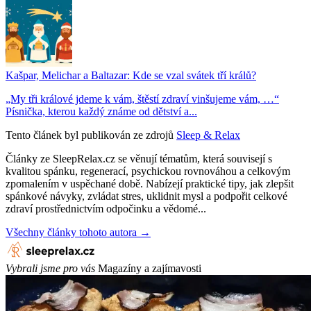
Kašpar, Melichar a Baltazar: Kde se vzal svátek tří králů?
„My tři králové jdeme k vám, štěstí zdraví vinšujeme vám, …“
Písnička, kterou každý známe od dětství a...
Tento článek byl publikován ze zdrojů
Sleep & Relax
Články ze SleepRelax.cz se věnují tématům, která souvisejí s
kvalitou spánku, regenerací, psychickou rovnováhou a celkovým
zpomalením v uspěchané době. Nabízejí praktické tipy, jak zlepšit
spánkové návyky, zvládat stres, uklidnit mysl a podpořit celkové
zdraví prostřednictvím odpočinku a vědomé...
Všechny články tohoto autora →
Vybrali jsme pro vás
Magazíny a zajímavosti