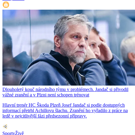
Dlouholetý kouč národního týmu v problémech. Jandač si přivodil
vážné zranění a v Plzni není schopen trénovat
Hlavní trenér HC Škoda Plzeň Josef Jandač si podle dostupných
informací přetrhl Achillovu šlachu. Zranění ho vyřadilo z práce na
ledě v nejcitlivější fázi předsezonní přípravy.
SportyŽivě