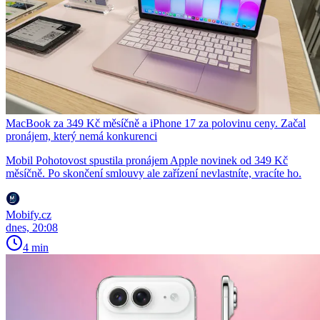
MacBook za 349 Kč měsíčně a iPhone 17 za polovinu ceny. Začal
pronájem, který nemá konkurenci
Mobil Pohotovost spustila pronájem Apple novinek od 349 Kč
měsíčně. Po skončení smlouvy ale zařízení nevlastníte, vracíte ho.
Mobify.cz
dnes, 20:08
4 min