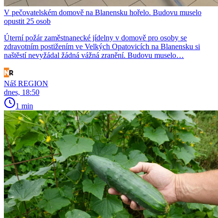
V pečovatelském domově na Blanensku hořelo. Budovu muselo
opustit 25 osob
Úterní požár zaměstnanecké jídelny v domově pro osoby se
zdravotním postižením ve Velkých Opatovicích na Blanensku si
naštěstí nevyžádal žádná vážná zranění. Budovu muselo…
Náš REGION
dnes, 18:50
1 min