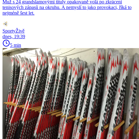
Muž s 24 grandslamovými tituly opakovaně volá po zkrácení
tenisových zápasů na okruhu. A nemyslí to jako provokaci, říká to
nejméně šest let.
SportyŽivě
dnes, 19:39
5 min