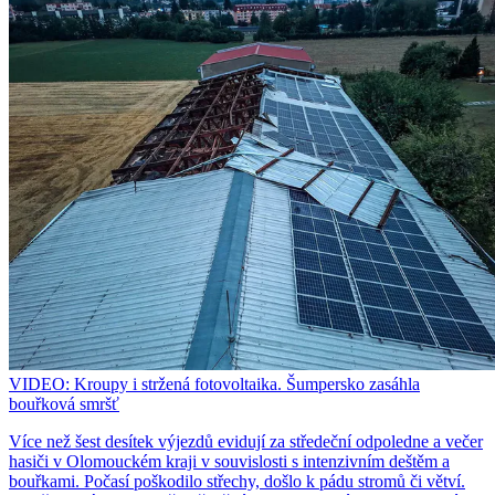
VIDEO: Kroupy i stržená fotovoltaika. Šumpersko zasáhla
bouřková smršť
Více než šest desítek výjezdů evidují za středeční odpoledne a večer
hasiči v Olomouckém kraji v souvislosti s intenzivním deštěm a
bouřkami. Počasí poškodilo střechy, došlo k pádu stromů či větví.