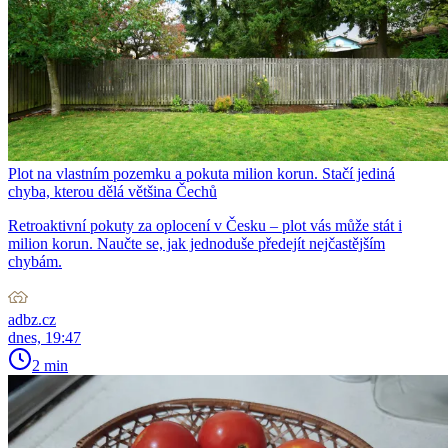
Plot na vlastním pozemku a pokuta milion korun. Stačí jediná
chyba, kterou dělá většina Čechů
Retroaktivní pokuty za oplocení v Česku – plot vás může stát i
milion korun. Naučte se, jak jednoduše předejít nejčastějším
chybám.
adbz.cz
dnes, 19:47
2 min