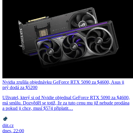
Nvidia zrušila objednávku GeForce RTX 5090 za $4600, Asus ji
prý dodá za $5200
Uživatel, který si od Nvidie objednal GeForce RTX 5090 za $4600,
má smůlu. Dozvěděl se totiž, že za tuto cenu mu již nebude prodána
a pokud ji chce, musí $574 připlatit…
diit.cz
dnes, 22:00