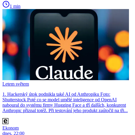
1 min
Letem světem
1. Hackerský útok podnikla také AI od Anthropiku Foto:
Shutterstock Poté co se model umělé inteligence od OpenAI
naboural do systému firmy Hugging Face a tří dalších, konkurent
Anthro­pic přiznal totéž. Při testování jeho produkt zaútočil na tři...
Ekonom
dnes, 22:00