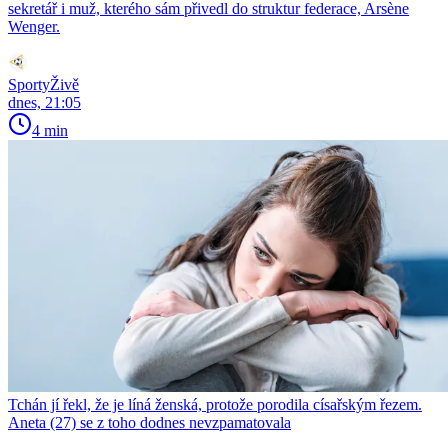
sekretář i muž, kterého sám přivedl do struktur federace, Arsène
Wenger.
SportyŽivě
dnes, 21:05
4 min
Tchán jí řekl, že je líná ženská, protože porodila císařským řezem.
Aneta (27) se z toho dodnes nevzpamatovala