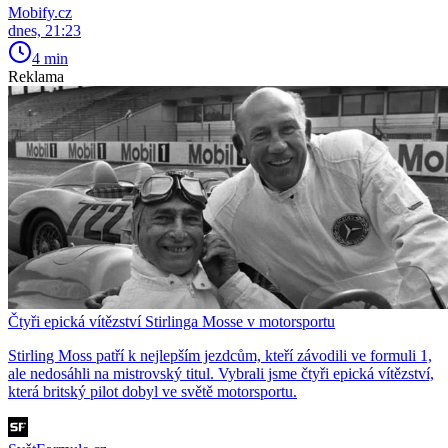
Mobify.cz
dnes, 21:23
4 min
Reklama
Čtyři epická vítězství Stirlinga Mosse v motorsportu
Stirling Moss patří k nejlepším jezdcům, kteří závodili ve formuli 1,
ale nedosáhli na mistrovský titul. Vybrali jsme čtyři epická vítězství,
která britský pilot dobyl ve světě motorsportu.