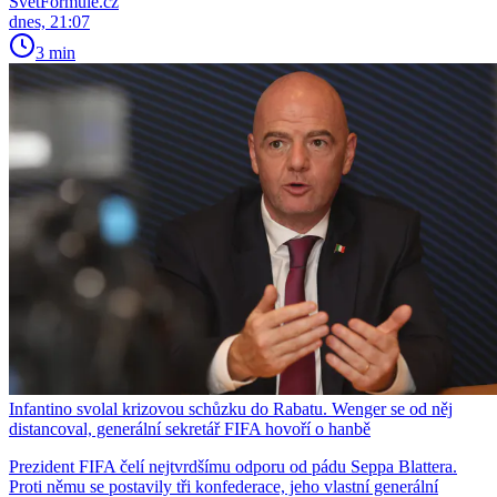
SvětFormule.cz
dnes, 21:07
3 min
Infantino svolal krizovou schůzku do Rabatu. Wenger se od něj
distancoval, generální sekretář FIFA hovoří o hanbě
Prezident FIFA čelí nejtvrdšímu odporu od pádu Seppa Blattera.
Proti němu se postavily tři konfederace, jeho vlastní generální