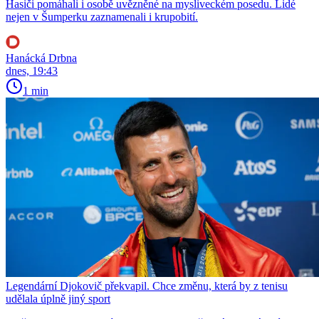
Hasiči pomáhali i osobě uvězněné na mysliveckém posedu. Lidé
nejen v Šumperku zaznamenali i krupobití.
Hanácká Drbna
dnes, 19:43
1 min
Legendární Djokovič překvapil. Chce změnu, která by z tenisu
udělala úplně jiný sport