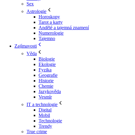
Sex
Astrologie
Horoskopy
Tarot a karty
Andělé a tajemná znamení
Numerologie
Tajemno
Zajímavosti
Věda
Biologie
Ekologie
Fyzika
Geografie
Historie
Chemie
Jazykověda
Vesmír
IT a technologie
Digital
Mobil
Technologie
Trendy
True crime