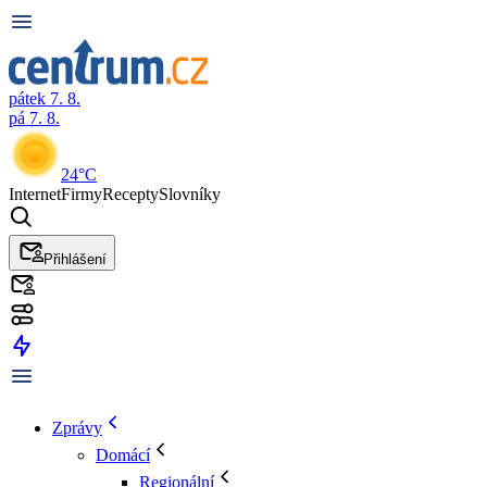
pátek 7. 8.
pá 7. 8.
24°C
Internet
Firmy
Recepty
Slovníky
Přihlášení
Zprávy
Domácí
Regionální