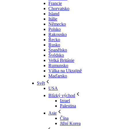
Francie
Chorvatsko
Island
Itálie
Německo
Polsko
Rakousko
Řecko
Rusko
Španělsko
Švédsko
Velká Británie
Rumunsko
Válka na Ukrajině
Maďarsko
Svět
USA
Blízký východ
Izrael
Palestina
Asie
Čína
Jižní Korea