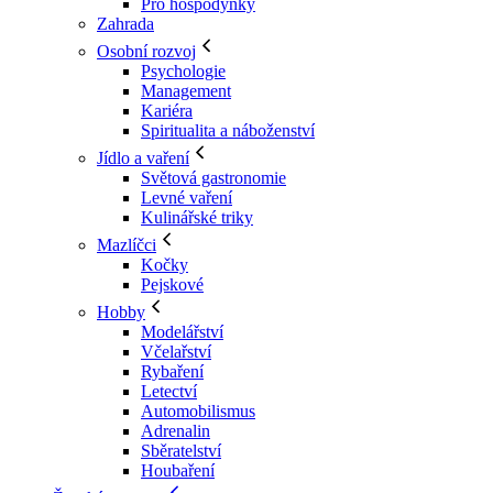
Pro hospodyňky
Zahrada
Osobní rozvoj
Psychologie
Management
Kariéra
Spiritualita a náboženství
Jídlo a vaření
Světová gastronomie
Levné vaření
Kulinářské triky
Mazlíčci
Kočky
Pejskové
Hobby
Modelářství
Včelařství
Rybaření
Letectví
Automobilismus
Adrenalin
Sběratelství
Houbaření