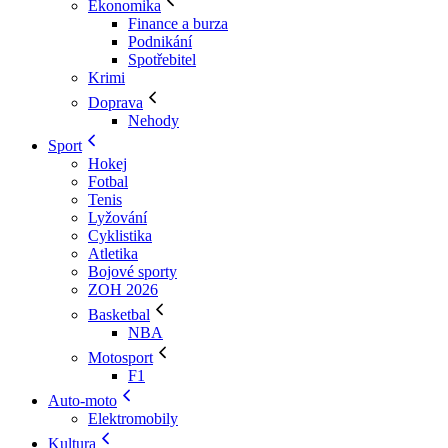
Ekonomika
Finance a burza
Podnikání
Spotřebitel
Krimi
Doprava
Nehody
Sport
Hokej
Fotbal
Tenis
Lyžování
Cyklistika
Atletika
Bojové sporty
ZOH 2026
Basketbal
NBA
Motosport
F1
Auto-moto
Elektromobily
Kultura