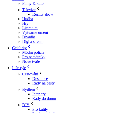
Filmy & kino
Televize
Reality show
Hudba
Hry
Literatura
Výtvarné umění
Divadlo
Digi a stream
Celebrity
Módní policie
Pro pamětníky
Nové tváře
Lifestyle
Cestování
Destinace
Rady na cesty
Bydlení
Interiery
Rady do domu
DIY
Pro kutily