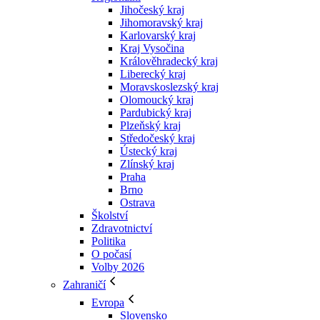
Jihočeský kraj
Jihomoravský kraj
Karlovarský kraj
Kraj Vysočina
Králověhradecký kraj
Liberecký kraj
Moravskoslezský kraj
Olomoucký kraj
Pardubický kraj
Plzeňský kraj
Středočeský kraj
Ústecký kraj
Zlínský kraj
Praha
Brno
Ostrava
Školství
Zdravotnictví
Politika
O počasí
Volby 2026
Zahraničí
Evropa
Slovensko