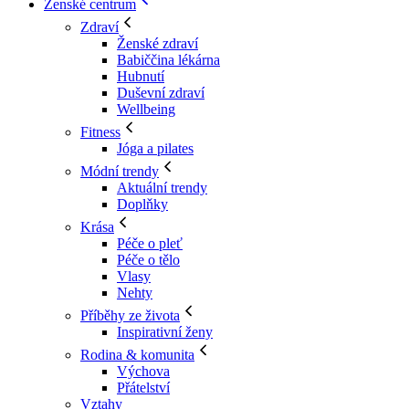
Ženské centrum
Zdraví
Ženské zdraví
Babiččina lékárna
Hubnutí
Duševní zdraví
Wellbeing
Fitness
Jóga a pilates
Módní trendy
Aktuální trendy
Doplňky
Krása
Péče o pleť
Péče o tělo
Vlasy
Nehty
Příběhy ze života
Inspirativní ženy
Rodina & komunita
Výchova
Přátelství
Vztahy