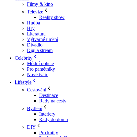
Filmy & kino
Televize
Reality show
Hudba
Hry
Literatura
Výtvarné umění
Divadlo
Digi a stream
Celebrity
Módní policie
Pro pamětníky
Nové tváře
Lifestyle
Cestování
Destinace
Rady na cesty
Bydlení
Interiery
Rady do domu
DIY
Pro kutily