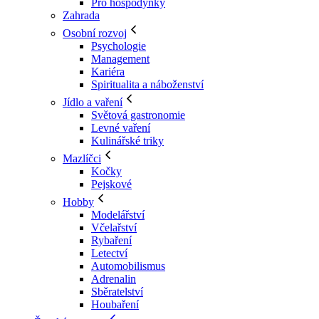
Pro hospodyňky
Zahrada
Osobní rozvoj
Psychologie
Management
Kariéra
Spiritualita a náboženství
Jídlo a vaření
Světová gastronomie
Levné vaření
Kulinářské triky
Mazlíčci
Kočky
Pejskové
Hobby
Modelářství
Včelařství
Rybaření
Letectví
Automobilismus
Adrenalin
Sběratelství
Houbaření