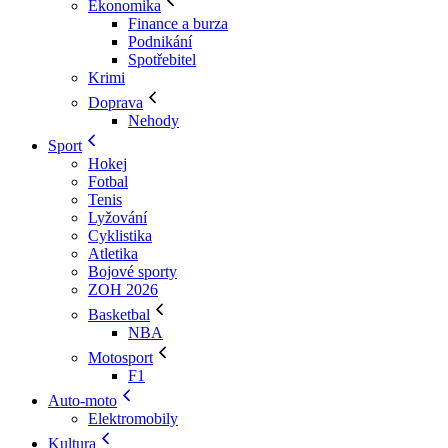
Ekonomika
Finance a burza
Podnikání
Spotřebitel
Krimi
Doprava
Nehody
Sport
Hokej
Fotbal
Tenis
Lyžování
Cyklistika
Atletika
Bojové sporty
ZOH 2026
Basketbal
NBA
Motosport
F1
Auto-moto
Elektromobily
Kultura