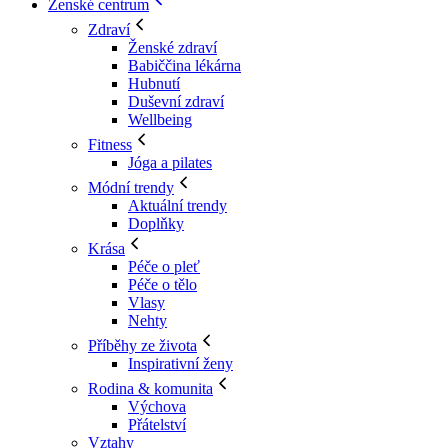
Ženské centrum
Zdraví
Ženské zdraví
Babiččina lékárna
Hubnutí
Duševní zdraví
Wellbeing
Fitness
Jóga a pilates
Módní trendy
Aktuální trendy
Doplňky
Krása
Péče o pleť
Péče o tělo
Vlasy
Nehty
Příběhy ze života
Inspirativní ženy
Rodina & komunita
Výchova
Přátelství
Vztahy