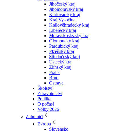
Jihočeský kraj
Jihomoravský kraj
Karlovarský kraj
Kraj Vysočina
Králověhradecký kraj
Liberecký kraj
Moravskoslezský kraj
Olomoucký kraj
Pardubický kraj
Plzeňský kraj
Středočeský kraj
Ústecký kraj
Zlínský kraj
Praha
Brno
Ostrava
Školství
Zdravotnictví
Politika
O počasí
Volby 2026
Zahraničí
Evropa
Slovensko