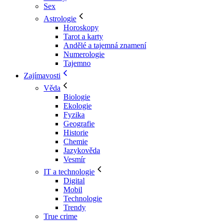
Sex
Astrologie
Horoskopy
Tarot a karty
Andělé a tajemná znamení
Numerologie
Tajemno
Zajímavosti
Věda
Biologie
Ekologie
Fyzika
Geografie
Historie
Chemie
Jazykověda
Vesmír
IT a technologie
Digital
Mobil
Technologie
Trendy
True crime