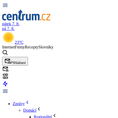
pátek 7. 8.
pá 7. 8.
23°C
Internet
Firmy
Recepty
Slovníky
Přihlášení
Zprávy
Domácí
Regionální