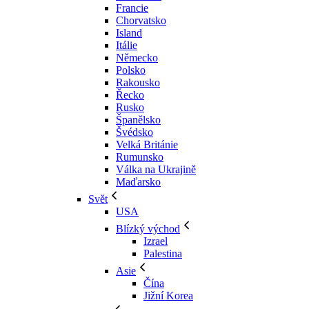
Francie
Chorvatsko
Island
Itálie
Německo
Polsko
Rakousko
Řecko
Rusko
Španělsko
Švédsko
Velká Británie
Rumunsko
Válka na Ukrajině
Maďarsko
Svět
USA
Blízký východ
Izrael
Palestina
Asie
Čína
Jižní Korea