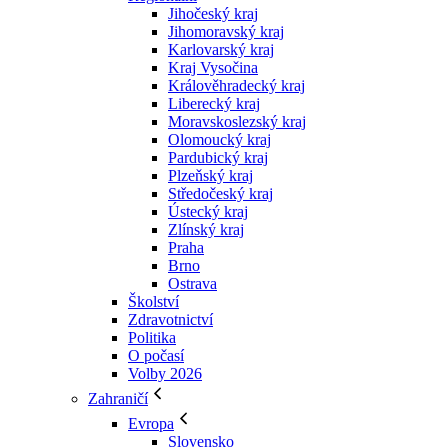
Jihočeský kraj
Jihomoravský kraj
Karlovarský kraj
Kraj Vysočina
Králověhradecký kraj
Liberecký kraj
Moravskoslezský kraj
Olomoucký kraj
Pardubický kraj
Plzeňský kraj
Středočeský kraj
Ústecký kraj
Zlínský kraj
Praha
Brno
Ostrava
Školství
Zdravotnictví
Politika
O počasí
Volby 2026
Zahraničí
Evropa
Slovensko