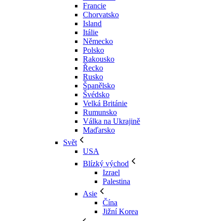
Francie
Chorvatsko
Island
Itálie
Německo
Polsko
Rakousko
Řecko
Rusko
Španělsko
Švédsko
Velká Británie
Rumunsko
Válka na Ukrajině
Maďarsko
Svět
USA
Blízký východ
Izrael
Palestina
Asie
Čína
Jižní Korea