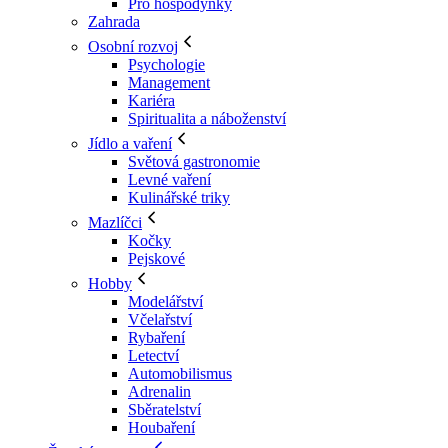
Pro hospodyňky
Zahrada
Osobní rozvoj
Psychologie
Management
Kariéra
Spiritualita a náboženství
Jídlo a vaření
Světová gastronomie
Levné vaření
Kulinářské triky
Mazlíčci
Kočky
Pejskové
Hobby
Modelářství
Včelařství
Rybaření
Letectví
Automobilismus
Adrenalin
Sběratelství
Houbaření