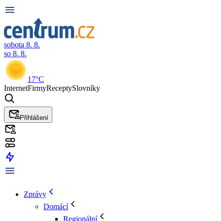
sobota 8. 8.
so 8. 8.
17°C
Internet
Firmy
Recepty
Slovníky
Přihlášení
Zprávy
Domácí
Regionální