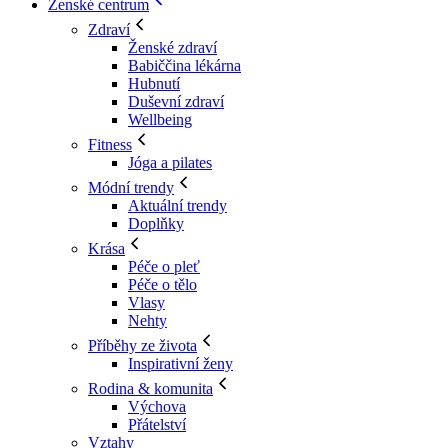
Ženské centrum
Zdraví
Ženské zdraví
Babiččina lékárna
Hubnutí
Duševní zdraví
Wellbeing
Fitness
Jóga a pilates
Módní trendy
Aktuální trendy
Doplňky
Krása
Péče o pleť
Péče o tělo
Vlasy
Nehty
Příběhy ze života
Inspirativní ženy
Rodina & komunita
Výchova
Přátelství
Vztahy