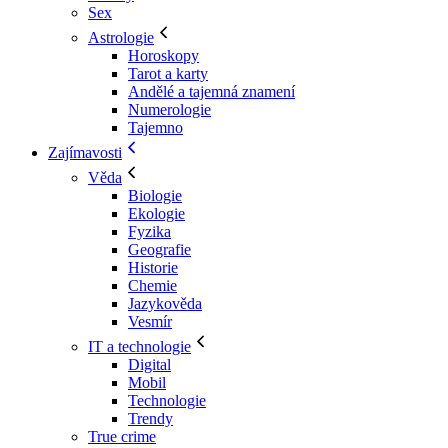
Sex
Astrologie
Horoskopy
Tarot a karty
Andělé a tajemná znamení
Numerologie
Tajemno
Zajímavosti
Věda
Biologie
Ekologie
Fyzika
Geografie
Historie
Chemie
Jazykověda
Vesmír
IT a technologie
Digital
Mobil
Technologie
Trendy
True crime