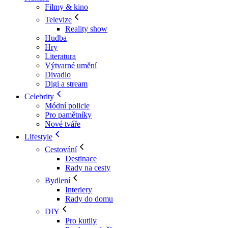
Filmy & kino
Televize
Reality show
Hudba
Hry
Literatura
Výtvarné umění
Divadlo
Digi a stream
Celebrity
Módní policie
Pro pamětníky
Nové tváře
Lifestyle
Cestování
Destinace
Rady na cesty
Bydlení
Interiery
Rady do domu
DIY
Pro kutily