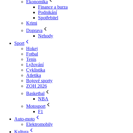
Ekonomika
Finance a burza
Podnikání
Spotřebitel
Krimi
Doprava
Nehody
Sport
Hokej
Fotbal
Tenis
Lyžování
Cyklistika
Atletika
Bojové sporty
ZOH 2026
Basketbal
NBA
Motosport
F1
Auto-moto
Elektromobily
Kultura