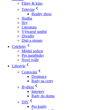
Filmy & kino
Televize
Reality show
Hudba
Hry
Literatura
Výtvarné umění
Divadlo
Digi a stream
Celebrity
Módní policie
Pro pamětníky
Nové tváře
Lifestyle
Cestování
Destinace
Rady na cesty
Bydlení
Interiery
Rady do domu
DIY
Pro kutily