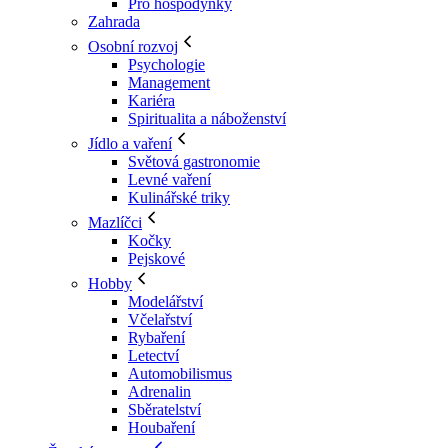
Pro hospodyňky
Zahrada
Osobní rozvoj
Psychologie
Management
Kariéra
Spiritualita a náboženství
Jídlo a vaření
Světová gastronomie
Levné vaření
Kulinářské triky
Mazlíčci
Kočky
Pejskové
Hobby
Modelářství
Včelařství
Rybaření
Letectví
Automobilismus
Adrenalin
Sběratelství
Houbaření