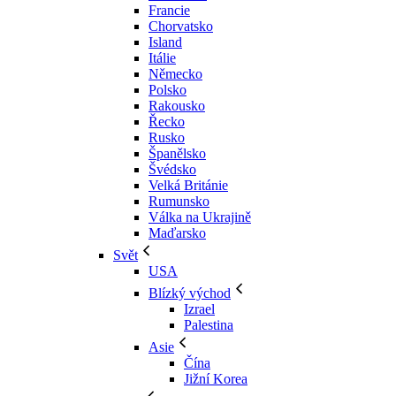
Francie
Chorvatsko
Island
Itálie
Německo
Polsko
Rakousko
Řecko
Rusko
Španělsko
Švédsko
Velká Británie
Rumunsko
Válka na Ukrajině
Maďarsko
Svět
USA
Blízký východ
Izrael
Palestina
Asie
Čína
Jižní Korea