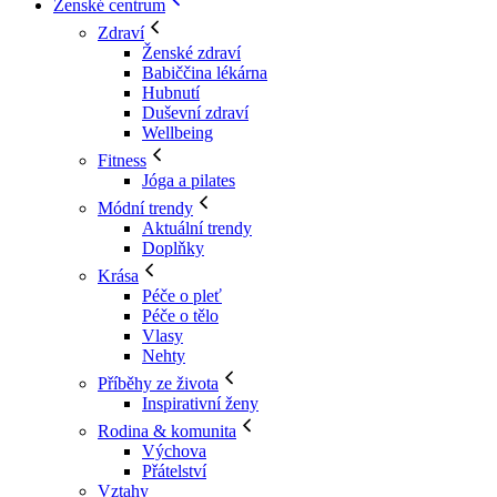
Ženské centrum
Zdraví
Ženské zdraví
Babiččina lékárna
Hubnutí
Duševní zdraví
Wellbeing
Fitness
Jóga a pilates
Módní trendy
Aktuální trendy
Doplňky
Krása
Péče o pleť
Péče o tělo
Vlasy
Nehty
Příběhy ze života
Inspirativní ženy
Rodina & komunita
Výchova
Přátelství
Vztahy