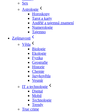
Sex
Astrologie
Horoskopy
Tarot a karty
Andělé a tajemná znamení
Numerologie
Tajemno
Zajímavosti
Věda
Biologie
Ekologie
Fyzika
Geografie
Historie
Chemie
Jazykověda
Vesmír
IT a technologie
Digital
Mobil
Technologie
Trendy
True crime