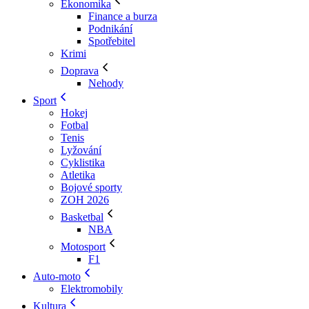
Ekonomika
Finance a burza
Podnikání
Spotřebitel
Krimi
Doprava
Nehody
Sport
Hokej
Fotbal
Tenis
Lyžování
Cyklistika
Atletika
Bojové sporty
ZOH 2026
Basketbal
NBA
Motosport
F1
Auto-moto
Elektromobily
Kultura