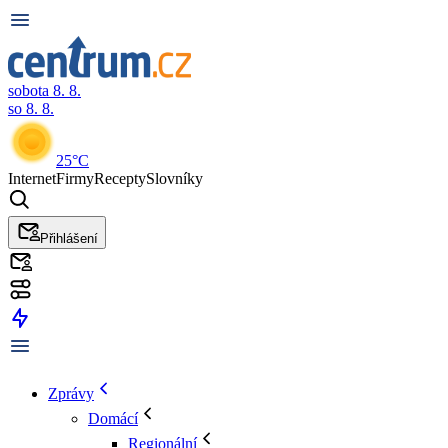
sobota 8. 8.
so 8. 8.
25°C
Internet
Firmy
Recepty
Slovníky
Přihlášení
Zprávy
Domácí
Regionální