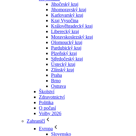
Jihočeský kraj
Jihomoravský kraj
Karlovarský kraj
Kraj Vysočina
Králověhradecký kraj
Liberecký kraj
Moravskoslezský kraj
Olomoucký kraj
Pardubický kraj
Plzeňský kraj
Středočeský kraj
Ústecký kraj
Zlínský kraj
Praha
Brno
Ostrava
Školství
Zdravotnictví
Politika
O počasí
Volby 2026
Zahraničí
Evropa
Slovensko