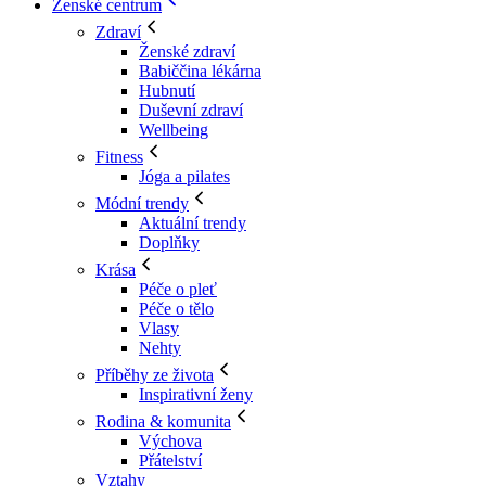
Ženské centrum
Zdraví
Ženské zdraví
Babiččina lékárna
Hubnutí
Duševní zdraví
Wellbeing
Fitness
Jóga a pilates
Módní trendy
Aktuální trendy
Doplňky
Krása
Péče o pleť
Péče o tělo
Vlasy
Nehty
Příběhy ze života
Inspirativní ženy
Rodina & komunita
Výchova
Přátelství
Vztahy