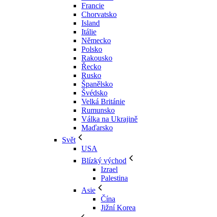
Francie
Chorvatsko
Island
Itálie
Německo
Polsko
Rakousko
Řecko
Rusko
Španělsko
Švédsko
Velká Británie
Rumunsko
Válka na Ukrajině
Maďarsko
Svět
USA
Blízký východ
Izrael
Palestina
Asie
Čína
Jižní Korea