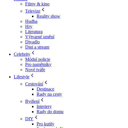
Filmy & kino
Televize
Reality show
Hudba
Hry
Literatura
Výtvarné umění
Divadlo
Digi a stream
Celebrity
Módní policie
Pro pamětníky
Nové tváře
Lifestyle
Cestování
Destinace
Rady na cesty
Bydlení
Interiery
Rady do domu
DIY
Pro kutily