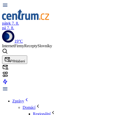
pátek 7. 8.
pá 7. 8.
19°C
Internet
Firmy
Recepty
Slovníky
Přihlášení
Zprávy
Domácí
Regionální