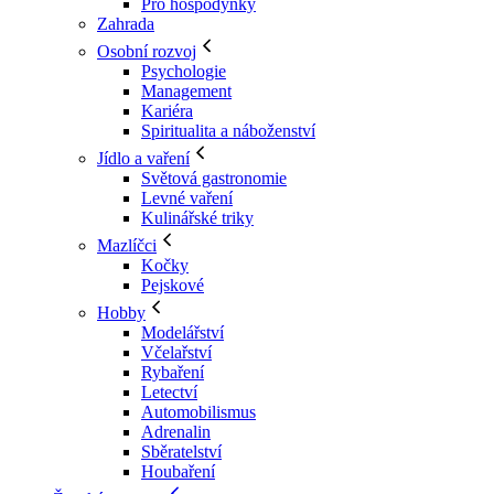
Pro hospodyňky
Zahrada
Osobní rozvoj
Psychologie
Management
Kariéra
Spiritualita a náboženství
Jídlo a vaření
Světová gastronomie
Levné vaření
Kulinářské triky
Mazlíčci
Kočky
Pejskové
Hobby
Modelářství
Včelařství
Rybaření
Letectví
Automobilismus
Adrenalin
Sběratelství
Houbaření