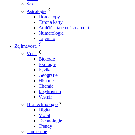
Sex
Astrologie
Horoskopy
Tarot a karty
Andělé a tajemná znamení
Numerologie
Tajemno
Zajímavosti
Věda
Biologie
Ekologie
Fyzika
Geografie
Historie
Chemie
Jazykověda
Vesmír
IT a technologie
Digital
Mobil
Technologie
Trendy
True crime