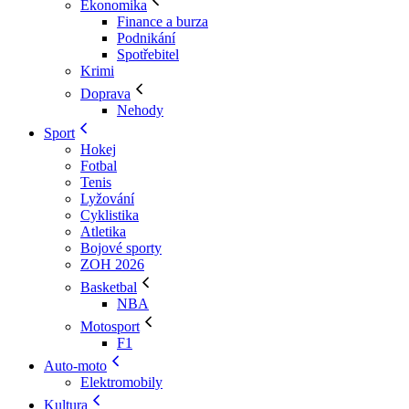
Ekonomika
Finance a burza
Podnikání
Spotřebitel
Krimi
Doprava
Nehody
Sport
Hokej
Fotbal
Tenis
Lyžování
Cyklistika
Atletika
Bojové sporty
ZOH 2026
Basketbal
NBA
Motosport
F1
Auto-moto
Elektromobily
Kultura