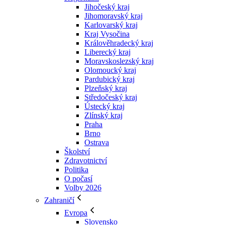
Jihočeský kraj
Jihomoravský kraj
Karlovarský kraj
Kraj Vysočina
Králověhradecký kraj
Liberecký kraj
Moravskoslezský kraj
Olomoucký kraj
Pardubický kraj
Plzeňský kraj
Středočeský kraj
Ústecký kraj
Zlínský kraj
Praha
Brno
Ostrava
Školství
Zdravotnictví
Politika
O počasí
Volby 2026
Zahraničí
Evropa
Slovensko