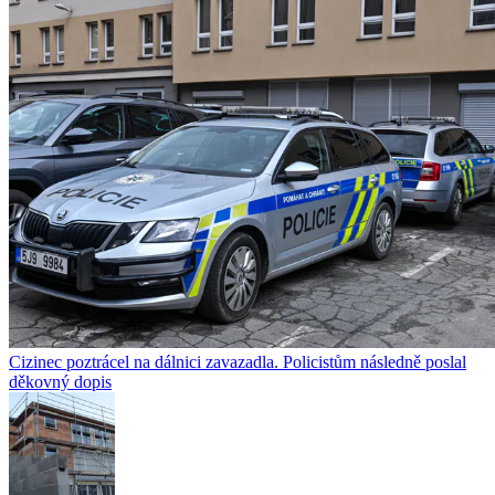
Cizinec poztrácel na dálnici zavazadla. Policistům následně poslal
děkovný dopis