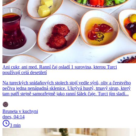
Ani cukr, ani med. Ranní čaj osladí 1 surovina, kterou Turci
používají celá desetiletí
Na tureckých snídaňových stolech stojí vedle sýrů, oliv a čerstvého
pečiva jedna nenápadná sklenice. Ukrývá hustý, tmavý sirup, který
tam patří stejně samozřejmě jako ranní šálek čaje. Turci jím sladí...
Bruneta v kuchyni
dnes, 04:14
3 min