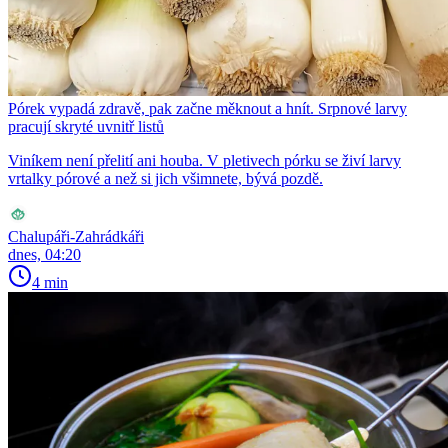
Pórek vypadá zdravě, pak začne měknout a hnít. Srpnové larvy
pracují skryté uvnitř listů
Viníkem není přelití ani houba. V pletivech pórku se živí larvy
vrtalky pórové a než si jich všimnete, bývá pozdě.
Chalupáři-Zahrádkáři
dnes, 04:20
4 min