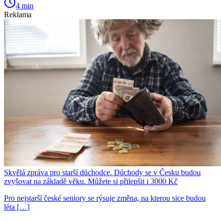
4 min
Reklama
Skvělá zpráva pro starší důchodce. Důchody se v Česku budou
zvyšovat na základě věku. Můžete si přilepšit i 3000 Kč
Pro nejstarší české seniory se rýsuje změna, na kterou sice budou
léta […]