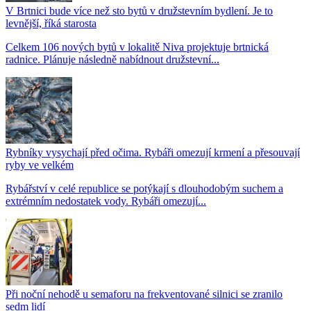
V Brtnici bude více než sto bytů v družstevním bydlení. Je to
levnější, říká starosta
Celkem 106 nových bytů v lokalitě Niva projektuje brtnická
radnice. Plánuje následně nabídnout družstevní...
Rybníky vysychají před očima. Rybáři omezují krmení a přesouvají
ryby ve velkém
Rybářství v celé republice se potýkají s dlouhodobým suchem a
extrémním nedostatek vody. Rybáři omezují...
Při noční nehodě u semaforu na frekventované silnici se zranilo
sedm lidí