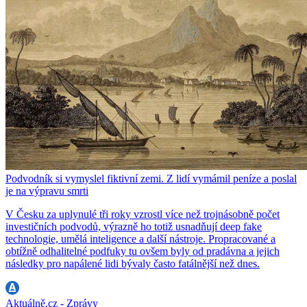
Podvodník si vymyslel fiktivní zemi. Z lidí vymámil peníze a poslal
je na výpravu smrti
V Česku za uplynulé tři roky vzrostl více než trojnásobně počet
investičních podvodů, výrazně ho totiž usnadňují deep fake
technologie, umělá inteligence a další nástroje. Propracované a
obtížně odhalitelné podfuky tu ovšem byly od pradávna a jejich
následky pro napálené lidi bývaly často fatálnější než dnes.
Aktuálně.cz - Zprávy