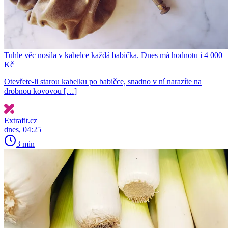
Tuhle věc nosila v kabelce každá babička. Dnes má hodnotu i 4 000
Kč
Otevřete-li starou kabelku po babičce, snadno v ní narazíte na
drobnou kovovou […]
Extrafit.cz
dnes, 04:25
3 min