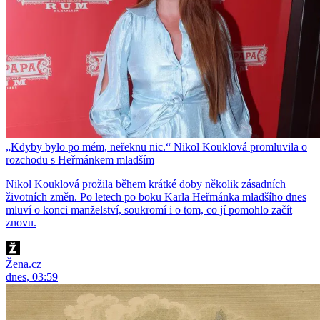
„Kdyby bylo po mém, neřeknu nic.“ Nikol Kouklová promluvila o
rozchodu s Heřmánkem mladším
Nikol Kouklová prožila během krátké doby několik zásadních
životních změn. Po letech po boku Karla Heřmánka mladšího dnes
mluví o konci manželství, soukromí i o tom, co jí pomohlo začít
znovu.
Žena.cz
dnes, 03:59