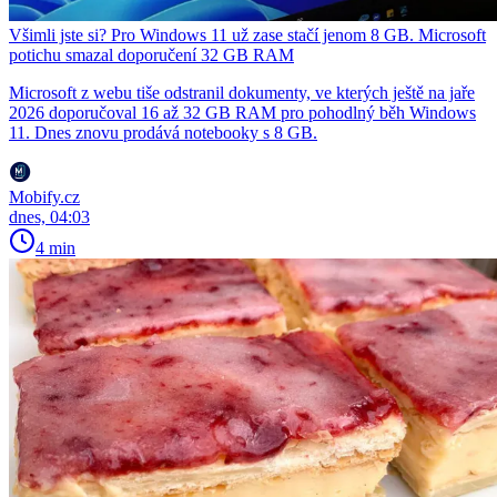
Všimli jste si? Pro Windows 11 už zase stačí jenom 8 GB. Microsoft
potichu smazal doporučení 32 GB RAM
Microsoft z webu tiše odstranil dokumenty, ve kterých ještě na jaře
2026 doporučoval 16 až 32 GB RAM pro pohodlný běh Windows
11. Dnes znovu prodává notebooky s 8 GB.
Mobify.cz
dnes, 04:03
4 min