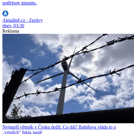
potřebuje imunitu.
Aktuálně.cz - Zprávy
dnes, 03:30
Reklama
Nejstarší větrník v Česku dožil. Co dál? Babišova vláda to o
„vrtulích“ řekla jasně