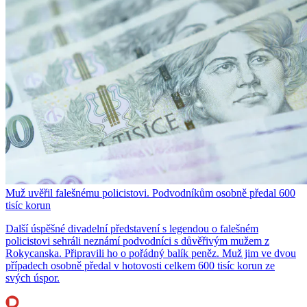
Muž uvěřil falešnému policistovi. Podvodníkům osobně předal 600
tisíc korun
Další úspěšné divadelní představení s legendou o falešném
policistovi sehráli neznámí podvodníci s důvěřivým mužem z
Rokycanska. Připravili ho o pořádný balík peněz. Muž jim ve dvou
případech osobně předal v hotovosti celkem 600 tisíc korun ze
svých úspor.