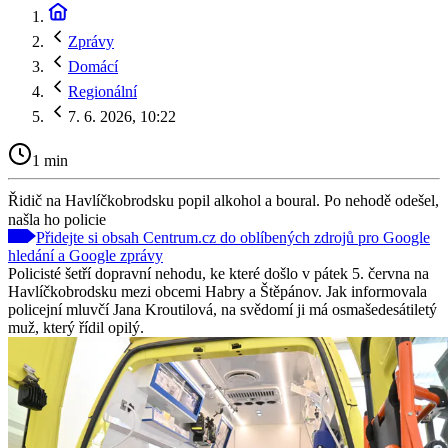
Zprávy
Domácí
Regionální
7. 6. 2026, 10:22
1 min
Řidič na Havlíčkobrodsku popil alkohol a boural. Po nehodě odešel,
našla ho policie
Přidejte si obsah Centrum.cz do oblíbených zdrojů pro Google
hledání a Google zprávy
Policisté šetří dopravní nehodu, ke které došlo v pátek 5. června na
Havlíčkobrodsku mezi obcemi Habry a Štěpánov. Jak informovala
policejní mluvčí Jana Kroutilová, na svědomí ji má osmašedesátiletý
muž, který řídil opilý.