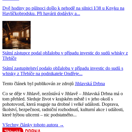
Dvě hodiny po půlnoci došlo k nehodě na silnici I/38 u Knyku na
Havlíčkobrodsku. Při havárii dodávky a...
Státní zástupce podal obžalobu v případu investic do sudů whisky z
Třebíče
Státní zastupitelství podalo obžalobu v případu investic do sudů s
whisky z Třebíče na podnikatele Ondřeje...
Tento článek byl publikován ze zdrojů
Jihlavská Drbna
Co se děje v Jihlavě, nezůstává v Jihlavě – Jihlavská Drbna má o
tom přehled. Sleduje život v krajském městě i v jeho okolí s
pohotovostí, která reaguje na drobné i velké události. Doprava,
školství, bezpečnost, radniční rozhodnutí, kulturní akce i události,
které hýbou ulicemi – nic podstatného...
Všechny články tohoto autora →