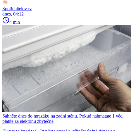
Spotřebitelov.cz
dnes, 04:12
4 min
Sáhněte dnes do mrazáku na zadní stěnu. Pokud nahmatáte 1 věc,
platíte za elektřinu zbytečně