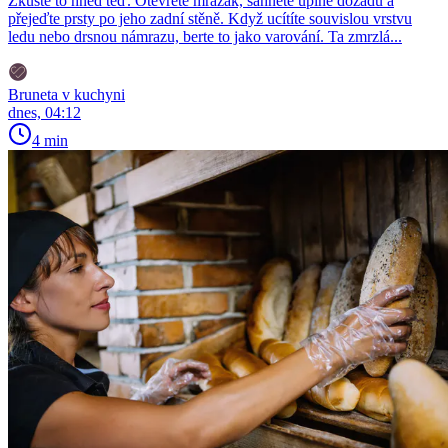
Zkuste to hned teď. Otevřete mrazák, sáhněte úplně dozadu a
přejeďte prsty po jeho zadní stěně. Když ucítíte souvislou vrstvu
ledu nebo drsnou námrazu, berte to jako varování. Ta zmrzlá...
Bruneta v kuchyni
dnes, 04:12
4 min