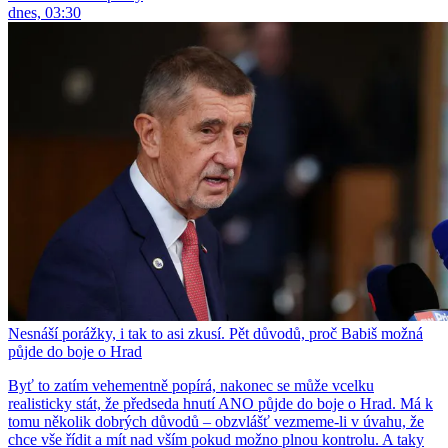
dnes, 03:30
Nesnáší porážky, i tak to asi zkusí. Pět důvodů, proč Babiš možná
půjde do boje o Hrad
Byť to zatím vehementně popírá, nakonec se může vcelku
realisticky stát, že předseda hnutí ANO půjde do boje o Hrad. Má k
tomu několik dobrých důvodů – obzvlášť vezmeme-li v úvahu, že
chce vše řídit a mít nad vším pokud možno plnou kontrolu. A taky