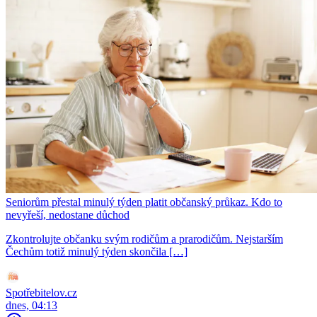
Seniorům přestal minulý týden platit občanský průkaz. Kdo to
nevyřeší, nedostane důchod
Zkontrolujte občanku svým rodičům a prarodičům. Nejstarším
Čechům totiž minulý týden skončila […]
Spotřebitelov.cz
dnes, 04:13