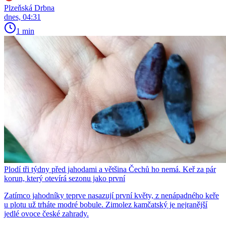
Plzeňská Drbna
dnes, 04:31
1 min
Plodí tři týdny před jahodami a většina Čechů ho nemá. Keř za pár
korun, který otevírá sezonu jako první
Zatímco jahodníky teprve nasazují první květy, z nenápadného keře
u plotu už trháte modré bobule. Zimolez kamčatský je nejranější
jedlé ovoce české zahrady.