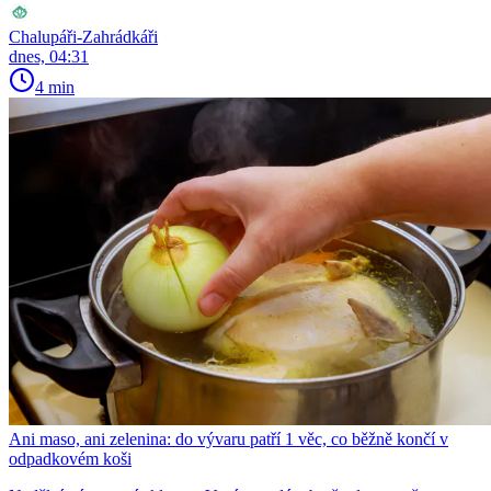
Chalupáři-Zahrádkáři
dnes, 04:31
4 min
Ani maso, ani zelenina: do vývaru patří 1 věc, co běžně končí v
odpadkovém koši