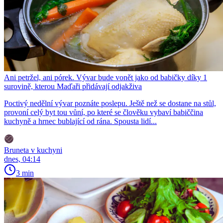
Ani petržel, ani pórek. Vývar bude vonět jako od babičky díky 1
surovině, kterou Maďaři přidávají odjakživa
Poctivý nedělní vývar poznáte poslepu. Ještě než se dostane na stůl,
provoní celý byt tou vůní, po které se člověku vybaví babiččina
kuchyně a hrnec bublající od rána. Spousta lidí...
Bruneta v kuchyni
dnes, 04:14
3 min