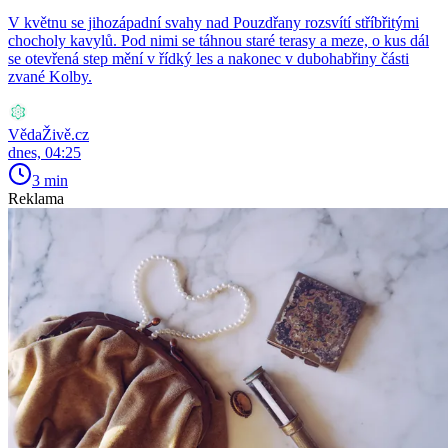
V květnu se jihozápadní svahy nad Pouzdřany rozsvítí stříbřitými
chocholy kavylů. Pod nimi se táhnou staré terasy a meze, o kus dál
se otevřená step mění v řídký les a nakonec v dubohabřiny části
zvané Kolby.
VědaŽivě.cz
dnes, 04:25
3 min
Reklama