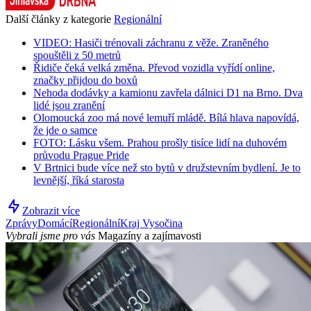
Další články z kategorie
Regionální
VIDEO: Hasiči trénovali záchranu z věže. Zraněného
spouštěli z 50 metrů
Řidiče čeká velká změna. Převod vozidla vyřídí online,
značky přijdou do boxů
Nehoda dodávky a kamionu zavřela dálnici D1 na Brno. Dva
lidé jsou zranění
Olomoucká zoo má nové lemuří mládě. Bílá hlava napovídá,
že jde o samce
FOTO: Lásku všem. Prahou prošly tisíce lidí na duhovém
průvodu Prague Pride
V Brtnici bude více než sto bytů v družstevním bydlení. Je to
levnější, říká starosta
Zobrazit více
Zprávy
Domácí
Regionální
Kraj Vysočina
Vybrali jsme pro vás
Magazíny a zajímavosti