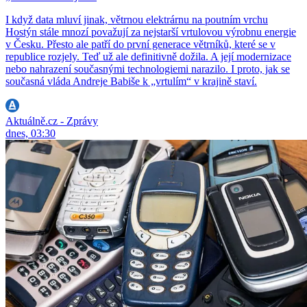
I když data mluví jinak, větrnou elektrárnu na poutním vrchu
Hostýn stále mnozí považují za nejstarší vrtulovou výrobnu energie
v Česku. Přesto ale patří do první generace větrníků, které se v
republice rozjely. Teď už ale definitivně dožila. A její modernizace
nebo nahrazení současnými technologiemi narazilo. I proto, jak se
současná vláda Andreje Babiše k „vrtulím“ v krajině staví.
Aktuálně.cz - Zprávy
dnes, 03:30