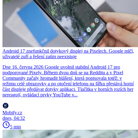
Android 17 znefunkčnil dotykový displej na Pixelech. Google mlčí,
uživatelé zuří a řešení zatím neexistuje
Dne 16. června 2026 Google uvolnil stabilní Android 17 pro
podporované Pixely. Během dvou dnů se na Redditu a v Pixel
Community začaly hromadit hlášení, která popisovala totéž: v
režimu celé obrazovky a po otočení telefonu na šířku přestává horní
část displeje předávat dotyky aplikaci. Tlačítka v horních rozích her
nereagují, ovládací prvky YouTube v...
Mobify.cz
dnes, 04:32
5 min