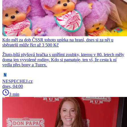
Kdo měl za dob ČSSR tohoto upírka na hraní, dnes si za něj u
sběratelů může říct až 3 500 Kč
Žluto-bílá plyšová hračka s upířími zoubky, kterou v 80. letech měly
doma jen vyvolené rodiny. Kdo si pamatuje, ten ví, že cesta k ní
vedla přes bony a Tuzex.
NESPECHEJ.cz
dnes, 04:00
3 min