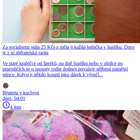
Za socialismu stála 25 Kčs a měla ji každá babička v šuplíku. Dnes
je z ní sběratelská rarita
Ve staré krabičce od šperků, na dně šuplíku nebo v obálce po
prarodičích se u spousty rodin dodnes povaluje stříbrná pamětní
mince. Kdysi ji někdo koupil jako dárek k výročí...
Bruneta v kuchyni
dnes, 04:01
4 min