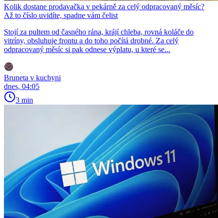
Kolik dostane prodavačka v pekárně za celý odpracovaný měsíc?
Až to číslo uvidíte, spadne vám čelist
Stojí za pultem od časného rána, krájí chleba, rovná koláče do
vitríny, obsluhuje frontu a do toho počítá drobné. Za celý
odpracovaný měsíc si pak odnese výplatu, u které se...
Bruneta v kuchyni
dnes, 04:05
3 min