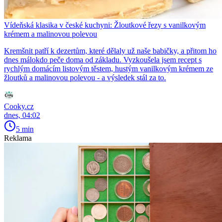
Vídeňská klasika v české kuchyni: Žloutkové řezy s vanilkovým
krémem a malinovou polevou
Kremšnit patří k dezertům, které dělaly už naše babičky, a přitom ho
dnes málokdo peče doma od základu. Vyzkoušela jsem recept s
rychlým domácím listovým těstem, hustým vanilkovým krémem ze
žloutků a malinovou polevou - a výsledek stál za to.
Cooky.cz
dnes, 04:02
5 min
Reklama