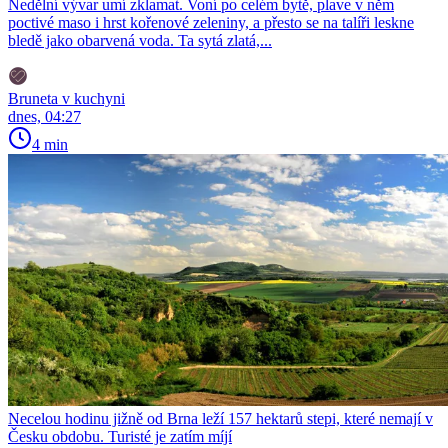
Nedělní vývar umí zklamat. Voní po celém bytě, plave v něm
poctivé maso i hrst kořenové zeleniny, a přesto se na talíři leskne
bledě jako obarvená voda. Ta sytá zlatá,...
Bruneta v kuchyni
dnes, 04:27
4 min
Necelou hodinu jižně od Brna leží 157 hektarů stepi, které nemají v
Česku obdobu. Turisté je zatím míjí