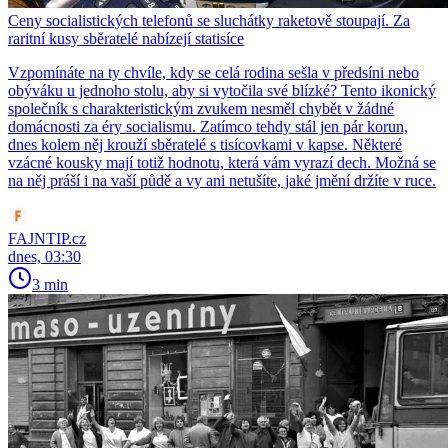
Ceny socialistických telefonů se sluchátky raketově stoupají. Za
raritní kusy sběratelé nabízejí statisíce
Vzpomínáte na ty chvíle, kdy se celá rodina sešla v předsíni nebo
obýváku u jednoho stolu, aby si vytočila své blízké? Tento ikonický
společník s charakteristickým zvukem nesměl chybět v žádné
domácnosti za éry socialismu. Zatímco tehdy stál jen pár korun,
dnes kolem něj krouží sběratelé s tisícovkami v kapse. Některé
vzácné kousky mají totiž hodnotu, která vám vyrazí dech. Možná se
na něj práší i na vaší půdě a vy ani netušíte, jaké jmění držíte v ruce.
FAJNTIP.cz
dnes, 03:30
3 min