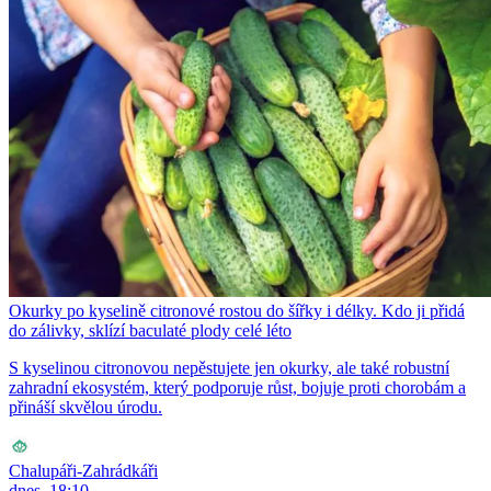
Okurky po kyselině citronové rostou do šířky i délky. Kdo ji přidá
do zálivky, sklízí baculaté plody celé léto
S kyselinou citronovou nepěstujete jen okurky, ale také robustní
zahradní ekosystém, který podporuje růst, bojuje proti chorobám a
přináší skvělou úrodu.
Chalupáři-Zahrádkáři
dnes, 18:10