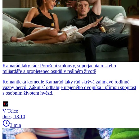
Kamarád taky rád: Porušení smlouvy, superjachta ruského
miliardáře a propletenec osudů v reálném životě
Romantická komedie Kamarád taky rád skrývá zajímavé rodinné
vazby herců. Zákulisí odhaluje utajeného dvojníka i přímou spojitost
s osobním životem hvězd.
V Telce
dnes, 18:10
3 min