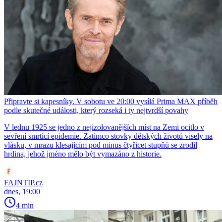
Připravte si kapesníky. V sobotu ve 20:00 vysílá Prima MAX příběh
podle skutečné události, který rozseká i ty nejtvrdší povahy
V lednu 1925 se jedno z nejizolovanějších míst na Zemi ocitlo v
sevření smrtící epidemie. Zatímco stovky dětských životů visely na
vlásku, v mrazu klesajícím pod minus čtyřicet stupňů se zrodil
hrdina, jehož jméno mělo být vymazáno z historie.
FAJNTIP.cz
dnes, 19:00
4 min