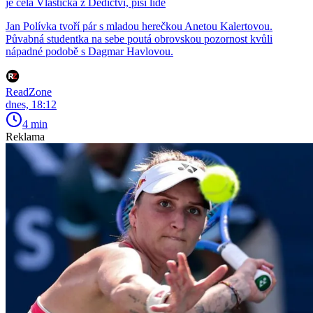
je celá Vlastička z Dědictví, píší lidé
Jan Polívka tvoří pár s mladou herečkou Anetou Kalertovou.
Půvabná studentka na sebe poutá obrovskou pozornost kvůli
nápadné podobě s Dagmar Havlovou.
ReadZone
dnes, 18:12
4 min
Reklama