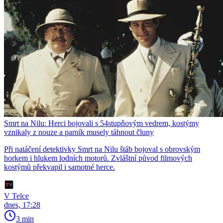
Smrt na Nilu: Herci bojovali s 54stupňovým vedrem, kostýmy
vznikaly z nouze a parník musely táhnout čluny
Při natáčení detektivky Smrt na Nilu štáb bojoval s obrovským
horkem i hlukem lodních motorů. Zvláštní původ filmových
kostýmů překvapil i samotné herce.
V Telce
dnes, 17:28
3 min