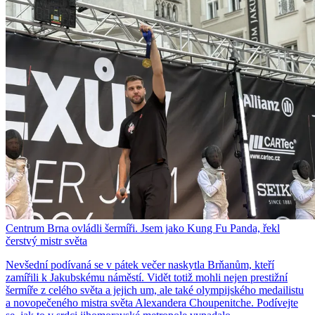
Centrum Brna ovládli šermíři. Jsem jako Kung Fu Panda, řekl
čerstvý mistr světa
Nevšední podívaná se v pátek večer naskytla Brňanům, kteří
zamířili k Jakubskému náměstí. Vidět totiž mohli nejen prestižní
šermíře z celého světa a jejich um, ale také olympijského medailistu
a novopečeného mistra světa Alexandera Choupenitche. Podívejte