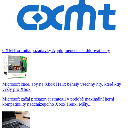
CXMT odmítla požadavky Applu, nenechá si diktovat ceny
Microsoft chce, aby na Xbox Helix běhaly všechny hry, které kdy
vyšly pro Xbox
Microsoft začal prosazovat strategii v podobě maximální herní
kompatibility nadcházejícího Xbox Helix. Měly...