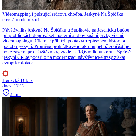
Videomapping i pulzující srdcová chodba. Jeskyně Na Špičáku
chystá modernizaci
Návštěvníky jeskyně Na Špičáku u Supíkovic na Jesenicku budou
při prohlídkách doprovázet moderní audiovizuální prvky včetně
videomappingu. Cílem je přiblížit poutavým způsobem historii a
podobu jeskyní. Proměna prohlídkového okruhu, jehož součástí je i
nové zázemí pro návštěvníky, vyjde na 18,6 milionu korun. Správě
jeskyní ČR se podařilo na modernizaci návštěvnické trasy získat
evropské dotace.
Hanácká Drbna
dnes, 17:12
2 min