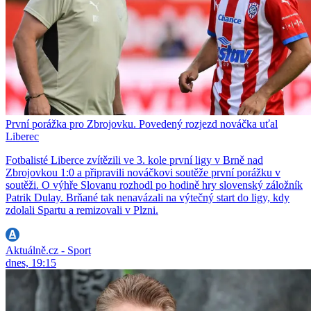
První porážka pro Zbrojovku. Povedený rozjezd nováčka uťal
Liberec
Fotbalisté Liberce zvítězili ve 3. kole první ligy v Brně nad
Zbrojovkou 1:0 a připravili nováčkovi soutěže první porážku v
soutěži. O výhře Slovanu rozhodl po hodině hry slovenský záložník
Patrik Dulay. Brňané tak nenavázali na výtečný start do ligy, kdy
zdolali Spartu a remizovali v Plzni.
Aktuálně.cz - Sport
dnes, 19:15