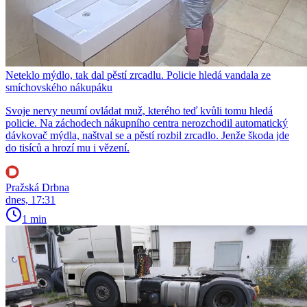
Neteklo mýdlo, tak dal pěstí zrcadlu. Policie hledá vandala ze
smíchovského nákupáku
Svoje nervy neumí ovládat muž, kterého teď kvůli tomu hledá
policie. Na záchodech nákupního centra nerozchodil automatický
dávkovač mýdla, naštval se a pěstí rozbil zrcadlo. Jenže škoda jde
do tisíců a hrozí mu i vězení.
Pražská Drbna
dnes, 17:31
1 min