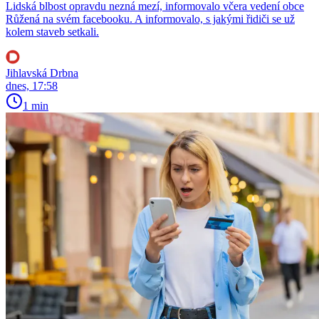
Lidská blbost opravdu nezná mezí, informovalo včera vedení obce
Růžená na svém facebooku. A informovalo, s jakými řidiči se už
kolem staveb setkali.
Jihlavská Drbna
dnes, 17:58
1 min