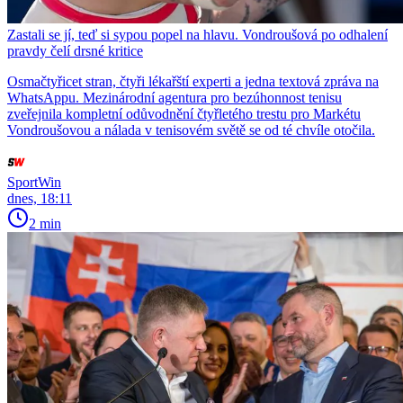
Zastali se jí, teď si sypou popel na hlavu. Vondroušová po odhalení
pravdy čelí drsné kritice
Osmačtyřicet stran, čtyři lékařští experti a jedna textová zpráva na
WhatsAppu. Mezinárodní agentura pro bezúhonnost tenisu
zveřejnila kompletní odůvodnění čtyřletého trestu pro Markétu
Vondroušovou a nálada v tenisovém světě se od té chvíle otočila.
SportWin
dnes, 18:11
2 min