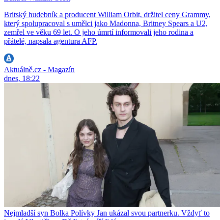
Britský hudebník a producent William Orbit, držitel ceny Grammy,
který spolupracoval s umělci jako Madonna, Britney Spears a U2,
zemřel ve věku 69 let. O jeho úmrtí informovali jeho rodina a
přátelé, napsala agentura AFP.
Aktuálně.cz - Magazín
dnes, 18:22
Nejmladší syn Bolka Polívky Jan ukázal svou partnerku. Vždyť to