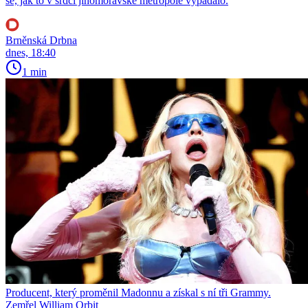
se, jak to v srdci jihomoravské metropole vypadalo.
Brněnská Drbna
dnes, 18:40
1 min
Producent, který proměnil Madonnu a získal s ní tři Grammy.
Zemřel William Orbit