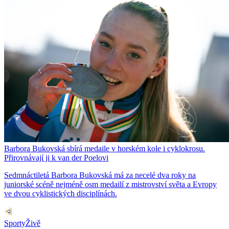
Barbora Bukovská sbírá medaile v horském kole i cyklokrosu.
Přirovnávají ji k van der Poelovi
Sedmnáctiletá Barbora Bukovská má za necelé dva roky na
juniorské scéně nejméně osm medailí z mistrovství světa a Evropy
ve dvou cyklistických disciplínách.
SportyŽivě