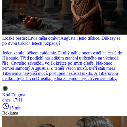
Lidské bestie: Livia měla otrávit Augusta i jeho dědice. Důkazy se
po dvou tisících letech rozpadají
Jeden zemřel během epidemie. Druhý náhle onemocněl na cestě do
Hispánie. Třetí podlehl následkům zranění utrženého na východě
říše. Čtvrtého zavraždil voják krátce po smrti císaře. Nakonec
zemřel samotný Augustus. Z téměř všech mužů, kteří stáli mezi
Tiberiem a nejvyšší mocí, postupně nezůstal nikdo. A Tiberiovou
matkou byla Livia Drusilla, jedna z nejmocnějších žen své doby.
Kód Enigma
dnes, 17:11
15 min
Reklama