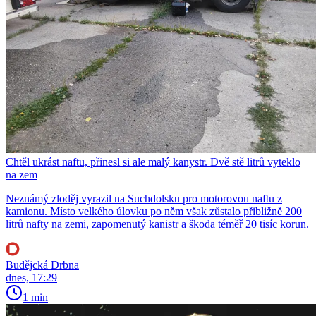
Chtěl ukrást naftu, přinesl si ale malý kanystr. Dvě stě litrů vyteklo
na zem
Neznámý zloděj vyrazil na Suchdolsku pro motorovou naftu z
kamionu. Místo velkého úlovku po něm však zůstalo přibližně 200
litrů nafty na zemi, zapomenutý kanistr a škoda téměř 20 tisíc korun.
Budějcká Drbna
dnes, 17:29
1 min