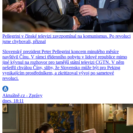
Pellegrini v čínské televizi zavzpomínal na komunismus. Po revoluci
jsme chybovali, přiznal
Slovenský prezident Peter Pellegrini koncem minulého měsíce
navštívil Čínu. V rámci třídenního pobytu v lidové republice mimo
jiné kývnul na rozhovor pro tamější státní televizi CGTN. V něm
nešetřil chválou Číny, sliby, že Slovensko může být pro Peking
vynikajícím prostředníkem, a zkritizoval vývoj po sametové
revoluci.
Aktuálně.cz - Zprávy
dnes, 18:11