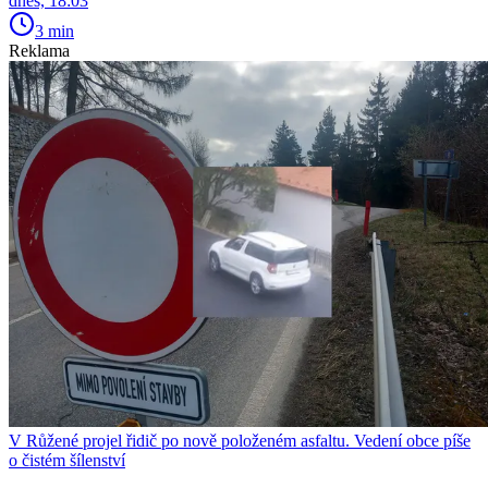
dnes, 18:03
3 min
Reklama
V Růžené projel řidič po nově položeném asfaltu. Vedení obce píše
o čistém šílenství