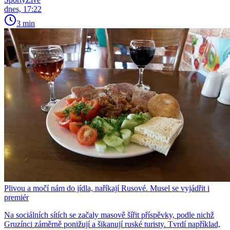
dnes, 17:22
3 min
Plivou a močí nám do jídla, naříkají Rusové. Musel se vyjádřit i
premiér
Na sociálních sítích se začaly masově šířit příspěvky, podle nichž
Gruzínci záměrně ponižují a šikanují ruské turisty. Tvrdí například,