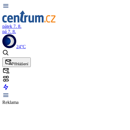
pátek 7. 8.
pá 7. 8.
24°C
Přihlášení
Reklama