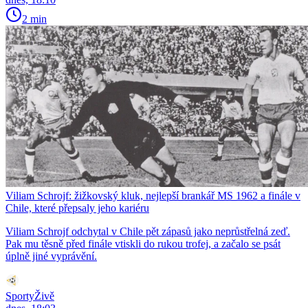
2 min
Viliam Schrojf: žižkovský kluk, nejlepší brankář MS 1962 a finále v
Chile, které přepsaly jeho kariéru
Viliam Schrojf odchytal v Chile pět zápasů jako neprůstřelná zeď.
Pak mu těsně před finále vtiskli do rukou trofej, a začalo se psát
úplně jiné vyprávění.
SportyŽivě