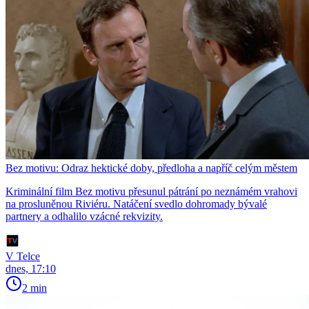
Bez motivu: Odraz hektické doby, předloha a napříč celým městem
Kriminální film Bez motivu přesunul pátrání po neznámém vrahovi
na prosluněnou Riviéru. Natáčení svedlo dohromady bývalé
partnery a odhalilo vzácné rekvizity.
V Telce
dnes, 17:10
2 min