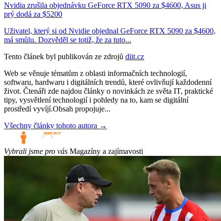
Nvidia zrušila objednávku GeForce RTX 5090 za $4600, Asus ji
prý dodá za $5200
Uživatel, který si od Nvidie objednal GeForce RTX 5090 za $4600,
má smůlu. Dozvěděl se totiž, že za tuto...
Tento článek byl publikován ze zdrojů
diit.cz
Web se věnuje tématům z oblasti informačních technologií,
softwaru, hardwaru i digitálních trendů, které ovlivňují každodenní
život. Čtenáři zde najdou články o novinkách ze světa IT, praktické
tipy, vysvětlení technologií i pohledy na to, kam se digitální
prostředí vyvíjí.Obsah propojuje...
Všechny články tohoto autora →
Vybrali jsme pro vás
Magazíny a zajímavosti