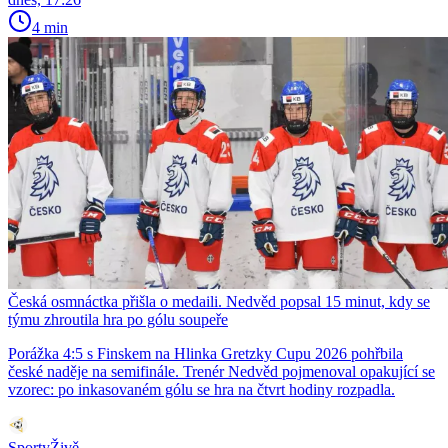
4 min
Česká osmnáctka přišla o medaili. Nedvěd popsal 15 minut, kdy se
týmu zhroutila hra po gólu soupeře
Porážka 4:5 s Finskem na Hlinka Gretzky Cupu 2026 pohřbila
české naděje na semifinále. Trenér Nedvěd pojmenoval opakující se
vzorec: po inkasovaném gólu se hra na čtvrt hodiny rozpadla.
SportyŽivě