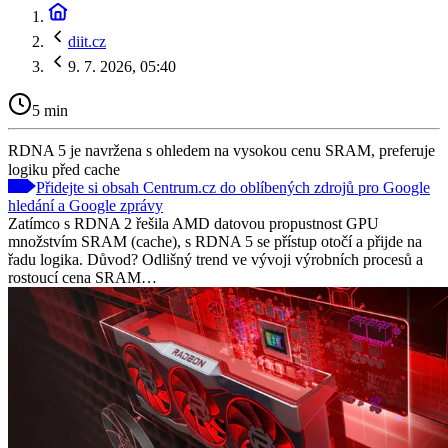
diit.cz
9. 7. 2026, 05:40
5 min
RDNA 5 je navržena s ohledem na vysokou cenu SRAM, preferuje
logiku před cache
Přidejte si obsah Centrum.cz do oblíbených zdrojů pro Google
hledání a Google zprávy
Zatímco s RDNA 2 řešila AMD datovou propustnost GPU
množstvím SRAM (cache), s RDNA 5 se přístup otočí a přijde na
řadu logika. Důvod? Odlišný trend ve vývoji výrobních procesů a
rostoucí cena SRAM…