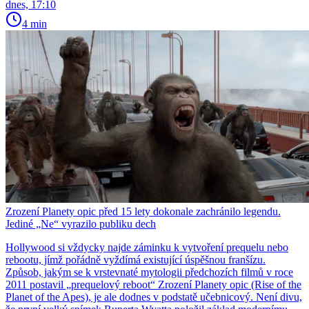
dnes, 17:10
4 min
Zrození Planety opic před 15 lety dokonale zachránilo legendu.
Jediné „Ne“ vyrazilo publiku dech
Hollywood si vždycky najde záminku k vytvoření prequelu nebo
rebootu, jímž pořádně vyždímá existující úspěšnou franšízu.
Způsob, jakým se k vrstevnaté mytologii předchozích filmů v roce
2011 postavil „prequelový reboot“ Zrození Planety opic (Rise of the
Planet of the Apes), je ale dodnes v podstatě učebnicový. Není divu,