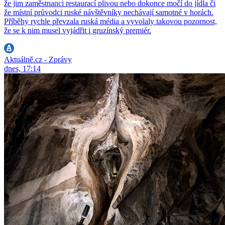
že jim zaměstnanci restaurací plivou nebo dokonce močí do jídla či
že místní průvodci ruské návštěvníky nechávají samotné v horách.
Příběhy rychle převzala ruská média a vyvolaly takovou pozornost,
že se k nim musel vyjádřit i gruzínský premiér.
Aktuálně.cz - Zprávy
dnes, 17:14