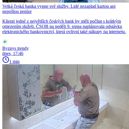
Velká česká banka vypne své služby. Lidé nezaplatí kartou ani
nepošlou peníze
Klienti jedné z největších českých bank by měli počítat s krátkým
omezením služeb. ČSOB na neděli 9. srpna naplánovala odstávku
elektronického bankovnictví, která ovlivní také nákupy na internetu.
Byznys trendy
dnes, 17:46
1 min