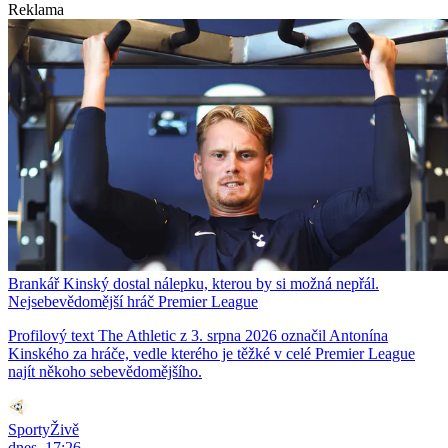
Reklama
Brankář Kinský dostal nálepku, kterou by si možná nepřál.
Nejsebevědomější hráč Premier League
Profilový text The Athletic z 3. srpna 2026 označil Antonína
Kinského za hráče, vedle kterého je těžké v celé Premier League
najít někoho sebevědomějšího.
SportyŽivě
dnes, 17:26