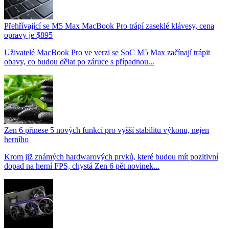
Přehřívající se M5 Max MacBook Pro trápí zaseklé klávesy, cena
opravy je $895
Uživatelé MacBook Pro ve verzi se SoC M5 Max začínají trápit
obavy, co budou dělat po záruce s případnou...
Zen 6 přinese 5 nových funkcí pro vyšší stabilitu výkonu, nejen
herního
Krom již známých hardwarových prvků, které budou mít pozitivní
dopad na herní FPS, chystá Zen 6 pět novinek...