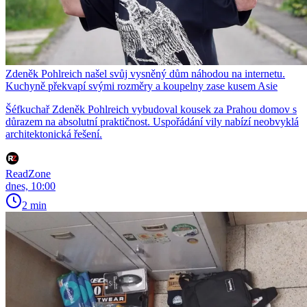
Zdeněk Pohlreich našel svůj vysněný dům náhodou na internetu.
Kuchyně překvapí svými rozměry a koupelny zase kusem Asie
Šéfkuchař Zdeněk Pohlreich vybudoval kousek za Prahou domov s
důrazem na absolutní praktičnost. Uspořádání vily nabízí neobvyklá
architektonická řešení.
ReadZone
dnes, 10:00
2 min