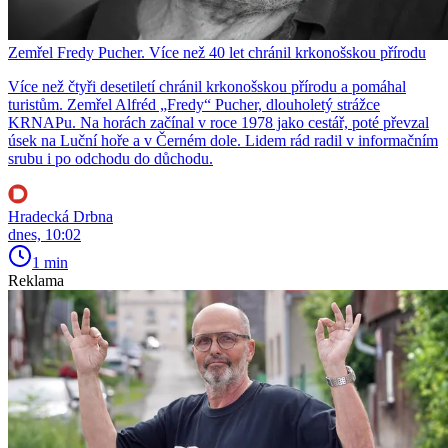
Zemřel Fredy Pucher. Více než 40 let chránil krkonošskou přírodu
Více než čtyři desetiletí chránil krkonošskou přírodu a pomáhal
turistům. Zemřel Alfréd „Fredy“ Pucher, dlouholetý strážce
KRNAPu. Na horách začínal v roce 1978 jako cestář, poté převzal
úsek na Luční hoře a v Černém dole. Lidem rád radil v informačním
srubu i po odchodu do důchodu.
Hradecká Drbna
dnes, 10:02
1 min
Reklama