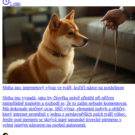
1 min
Shiba inu: internetový výraz ve tváři, kočičí názor na poslušnost
Shiba inu vypadá, jako by člověka právě přistihl při něčem
mimořádně trapném a rozhodl se, že to zatím nebude komentovat.
Má dokonale stočený ocas, liščí výraz, elegantní pohyb a obličej,
který internet proměnil v jednu z nejslavnějších psích tváří vůbec.
Jenže pod memem se skrývá staré japonské lovecké plemeno s
velmi jasným názorem na osobní autonomii.