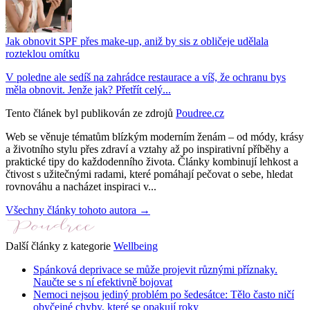
Jak obnovit SPF přes make-up, aniž by sis z obličeje udělala
rozteklou omítku
V poledne ale sedíš na zahrádce restaurace a víš, že ochranu bys
měla obnovit. Jenže jak? Přetřít celý...
Tento článek byl publikován ze zdrojů
Poudree.cz
Web se věnuje tématům blízkým moderním ženám – od módy, krásy
a životního stylu přes zdraví a vztahy až po inspirativní příběhy a
praktické tipy do každodenního života. Články kombinují lehkost a
čtivost s užitečnými radami, které pomáhají pečovat o sebe, hledat
rovnováhu a nacházet inspiraci v...
Všechny články tohoto autora →
Další články z kategorie
Wellbeing
Spánková deprivace se může projevit různými příznaky.
Naučte se s ní efektivně bojovat
Nemoci nejsou jediný problém po šedesátce: Tělo často ničí
obyčejné chyby, které se opakují roky