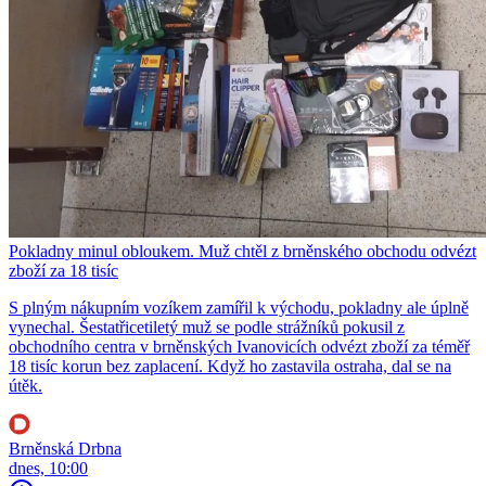
Pokladny minul obloukem. Muž chtěl z brněnského obchodu odvézt
zboží za 18 tisíc
S plným nákupním vozíkem zamířil k východu, pokladny ale úplně
vynechal. Šestatřicetiletý muž se podle strážníků pokusil z
obchodního centra v brněnských Ivanovicích odvézt zboží za téměř
18 tisíc korun bez zaplacení. Když ho zastavila ostraha, dal se na
útěk.
Brněnská Drbna
dnes, 10:00