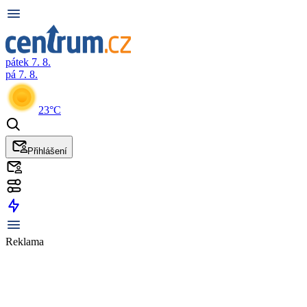
pátek 7. 8.
pá 7. 8.
23°C
Přihlášení
Reklama