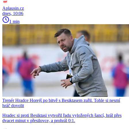
Aplausin.cz
dnes, 10:06
1 min
Trenér Hradce Horejš po bitvě s Besiktasem zuřil. Tohle si nesmí
hráč dovolit
Hradec si proti Besiktasi vytvořil řadu vyložených šancí, hrál přes
dvacet minut v přesilovce, a prohrál 0:1.