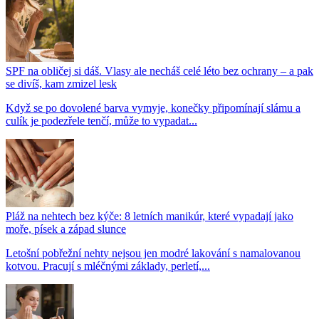
SPF na obličej si dáš. Vlasy ale necháš celé léto bez ochrany – a pak
se divíš, kam zmizel lesk
Když se po dovolené barva vymyje, konečky připomínají slámu a
culík je podezřele tenčí, může to vypadat...
Pláž na nehtech bez kýče: 8 letních manikúr, které vypadají jako
moře, písek a západ slunce
Letošní pobřežní nehty nejsou jen modré lakování s namalovanou
kotvou. Pracují s mléčnými základy, perletí,...