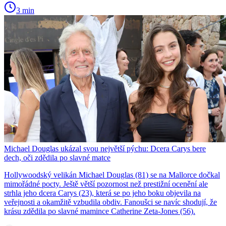
3 min
Michael Douglas ukázal svou největší pýchu: Dcera Carys bere
dech, oči zdědila po slavné matce
Hollywoodský velikán Michael Douglas (81) se na Mallorce dočkal
mimořádné pocty. Ještě větší pozornost než prestižní ocenění ale
strhla jeho dcera Carys (23), která se po jeho boku objevila na
veřejnosti a okamžitě vzbudila obdiv. Fanoušci se navíc shodují, že
krásu zdědila po slavné mamince Catherine Zeta-Jones (56).