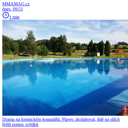
MMAMAG.cz
dnes, 09:51
1 min
Drama na lomnickém koupališti. Plavec zkolaboval, lidé na sítích
řešili pomoc svědků