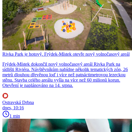
Rivka Park je hotový. Frýdek-Místek otevře nový volnočasový areál
Frýdek-Místek dokončil nový volnočasový areál Rivka Park na
sídlišti Riviéra. Návštěvníkům nabídne několik tematických zón, 26
metrů dlouhou dřevěnou loď i více než patnáctimetrovou lezeckou
stěnu. Stavba celého areálu vyšla na více než 60 milionů korun.
Otevření je naplánováno na 14. srpna.
Ostravská Drbna
dnes, 10:16
1 min