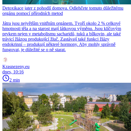
Detoxikace jater z pohodlí domova. Odlehčete tomuto důležitému
orgánu pomocí přírodních metod
Játra jsou největším vnitřním orgánem. Tvoří okolo 2 % celkové
hmotnosti těla a na starost mají látkovou výměnu. Jsou klíčovým
prvkem nejen v metabolismu sacharidů, tuků a bílkovin, ale také
trávicí žlázou produkující žluč. Zastávají také funkci žlázy
endokrinní – produkují některé hormony. Aby mohly správně
fungovat, je důležité se o ně starat.
Krasnezeny.eu
dnes, 10:16
2 min