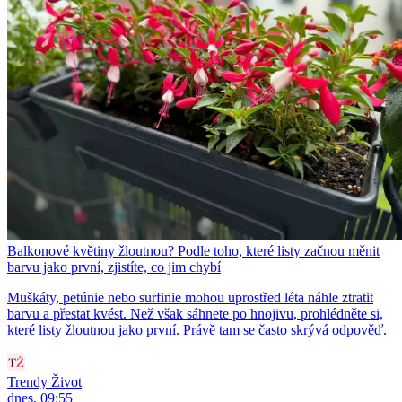
Balkonové květiny žloutnou? Podle toho, které listy začnou měnit
barvu jako první, zjistíte, co jim chybí
Muškáty, petúnie nebo surfinie mohou uprostřed léta náhle ztratit
barvu a přestat kvést. Než však sáhnete po hnojivu, prohlédněte si,
které listy žloutnou jako první. Právě tam se často skrývá odpověď.
Trendy Život
dnes, 09:55