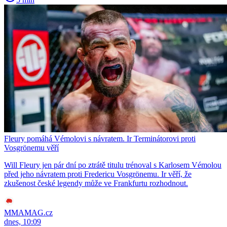
Fleury pomáhá Vémolovi s návratem. Ir Terminátorovi proti
Vosgrönemu věří
Will Fleury jen pár dní po ztrátě titulu trénoval s Karlosem Vémolou
před jeho návratem proti Fredericu Vosgrönemu. Ir věří, že
zkušenost české legendy může ve Frankfurtu rozhodnout.
MMAMAG.cz
dnes, 10:09