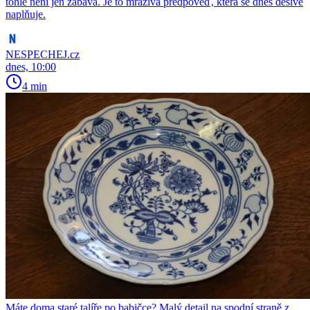
tohle není jen zábava. Je to mrazivá předpověď, která se dnes děsivě
naplňuje.
NESPECHEJ.cz
dnes, 10:00
4 min
Máte doma staré talíře po babičce? Malý detail na spodní straně z