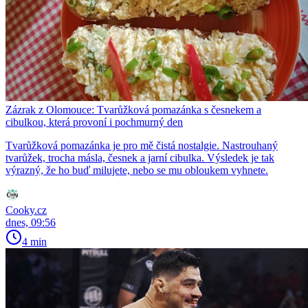
Zázrak z Olomouce: Tvarůžková pomazánka s česnekem a
cibulkou, která provoní i pochmurný den
Tvarůžková pomazánka je pro mě čistá nostalgie. Nastrouhaný
tvarůžek, trocha másla, česnek a jarní cibulka. Výsledek je tak
výrazný, že ho buď milujete, nebo se mu obloukem vyhnete.
Cooky.cz
dnes, 09:56
4 min