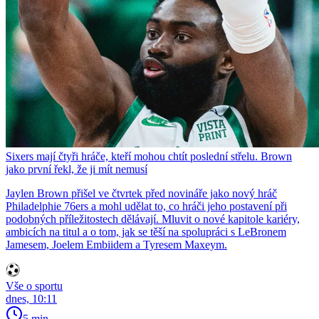
Sixers mají čtyři hráče, kteří mohou chtít poslední střelu. Brown
jako první řekl, že ji mít nemusí
Jaylen Brown přišel ve čtvrtek před novináře jako nový hráč
Philadelphie 76ers a mohl udělat to, co hráči jeho postavení při
podobných příležitostech dělávají. Mluvit o nové kapitole kariéry,
ambicích na titul a o tom, jak se těší na spolupráci s LeBronem
Jamesem, Joelem Embiidem a Tyresem Maxeym.
Vše o sportu
dnes, 10:11
5 min