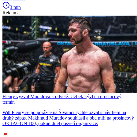
3 min
Reklama
Fleury vyzval Muradova k odvetě. Uzbek kývl na prosincový
termín
Will Fleury se po porážce na Štvanici rychle ozval s návrhem na
druhý zápas. Makhmud Muradov souhlasil a oba míří na prosincový
OKTAGON 100, pokud duel posvětí organizace.