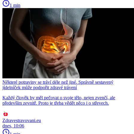
1 min
Některé potraviny se tráví déle než jiné. Správně sestavený
jídelníček může podpořit zdravé trávení
Každý člověk by měl pečovat o svoje tělo, nejen zvenčí, ale
především zevnitř. Proto je třeba vědět něco i o střevech.
Zdravestravovani.eu
dnes, 10:06