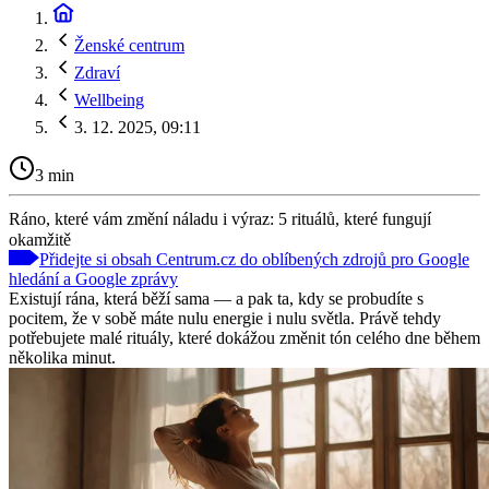
Ženské centrum
Zdraví
Wellbeing
3. 12. 2025, 09:11
3 min
Ráno, které vám změní náladu i výraz: 5 rituálů, které fungují
okamžitě
Přidejte si obsah Centrum.cz do oblíbených zdrojů pro Google
hledání a Google zprávy
Existují rána, která běží sama — a pak ta, kdy se probudíte s
pocitem, že v sobě máte nulu energie i nulu světla. Právě tehdy
potřebujete malé rituály, které dokážou změnit tón celého dne během
několika minut.