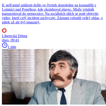
K nešťastné události došlo ve čtvrtek dopoledne na koupališti v
Lomnici nad Popelkou, kde zkolaboval plavec. Muže vrtulník
transportoval do nemocnice. Na sociálních sítích se poté objevilo
video, které celý incident zachycuje. Záznam vzbudil velký ohlas, v
pátek už ale byl smazaný.
Liberecká Drbna
dnes, 09:41
1 min