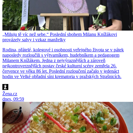
„Miluju tě víc než sebe.“ Poslední sbohem Milanu Knížákovi
provázely salvy i vzkaz manželky
Rodina, přátelé, kolegové i osobnosti veřejného života se v pátek
naposledy rozloučili s výtvarníkem, hudebníkem a pedagogem
Milanem Knížákem. Jedna z nejvýraznějších a zároveň
nejkontroverznějších postav české kulturní scény zemřela 26.
července ve věku 86 let. Poslední rozloučení začalo v jedenáct
hodin ve Velké obřadní síni krematoria v pražských Strašnicích.
Žena.cz
dnes, 09:59