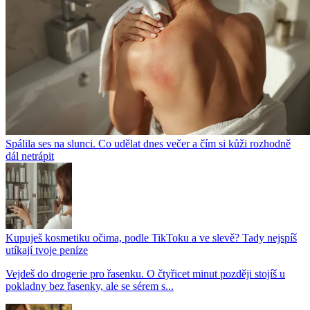
Spálila ses na slunci. Co udělat dnes večer a čím si kůži rozhodně
dál netrápit
Kupuješ kosmetiku očima, podle TikToku a ve slevě? Tady nejspíš
utíkají tvoje peníze
Vejdeš do drogerie pro řasenku. O čtyřicet minut později stojíš u
pokladny bez řasenky, ale se sérem s...