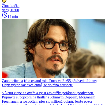
Žlutá kočka
dnes, 10:00
14 min
Zapomeňte na jeho ostatní role. Dnes ve 21:55 předvede Johnny
Depp výkon tak excelentní, že do rána neusnete
Víkend klepe na dveře a vy si zasloužíte pořádnou podívanou.
Připravte si popcorn na thriller s Johnnym Deppem, Morganem
Freemanem a rozpočtem přes sto milionů dolarů. Jenže pozor –