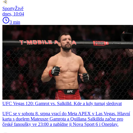
SportyŽivě
dnes, 10:04
3 min
UFC Vegas 120: Gamrot vs. Salkilld. Kde a kdy turnaj sledovat
UFC se v sobotu 8. srpna vrací do Meta APEX v Las Vegas. Hlavní
karta s duelem Mateusze Gamrota a Quillana Salkillda začne pro
české fanoušky ve 23:00 a nabídne ji Nova Sport 6 i Oneplay.