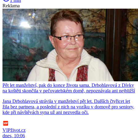
1 min
Reklama
Pět let manželství, pak do konce života sama. Drbohlavová z Dívky
na koštěti skončila v pečovatelském domě, nepoznávala ani nejbližší
Jana Drbohlavová strávila v manželství pět let. Dalších čtyřicet let
žila bez partnera, a poslední z nich na vozíku v domově pro seniory,
kde při návštěvách syna už ani nezvedla oči.
VIPživot.cz
dnes, 10:06