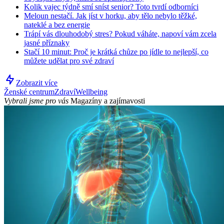
Kolik vajec týdně smí sníst senior? Toto tvrdí odborníci
Meloun nestačí. Jak jíst v horku, aby tělo nebylo těžké,
nateklé a bez energie
Trápí vás dlouhodobý stres? Pokud váháte, napoví vám zcela
jasné příznaky
Stačí 10 minut: Proč je krátká chůze po jídle to nejlepší, co
můžete udělat pro své zdraví
Zobrazit více
Ženské centrum
Zdraví
Wellbeing
Vybrali jsme pro vás
Magazíny a zajímavosti