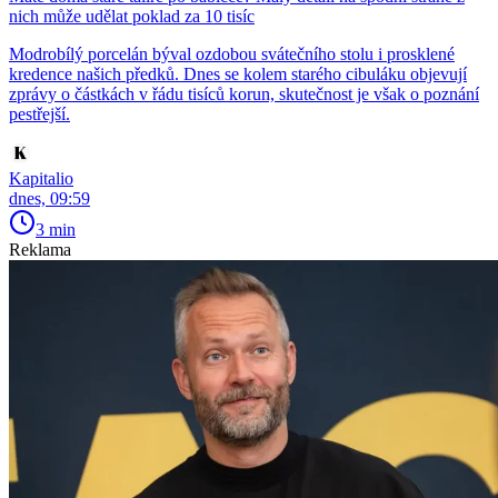
nich může udělat poklad za 10 tisíc
Modrobílý porcelán býval ozdobou svátečního stolu i prosklené
kredence našich předků. Dnes se kolem starého cibuláku objevují
zprávy o částkách v řádu tisíců korun, skutečnost je však o poznání
pestřejší.
Kapitalio
dnes, 09:59
3 min
Reklama