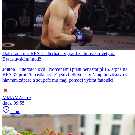
Další rána pro RFA. Lutterbach vypadl z titulové odvety na
Bratislavském hradě
Joilton Lutterbach kvůli zlomenému prstu nenastoupí 15. srpna na
RFA 32 proti Sebastiánovi Fapšovi. Slovenský šampion zůstává v
hlavním zápase a soupeře mu mají pomoci vybrat fanoušci.
MMAMAG.cz
dnes, 09:55
1 min