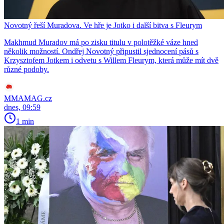
Novotný řeší Muradova. Ve hře je Jotko i další bitva s Fleurym
Makhmud Muradov má po zisku titulu v polotěžké váze hned
několik možností. Ondřej Novotný připustil sjednocení pásů s
Krzysztofem Jotkem i odvetu s Willem Fleurym, která může mít dvě
různé podoby.
MMAMAG.cz
dnes, 09:59
1 min