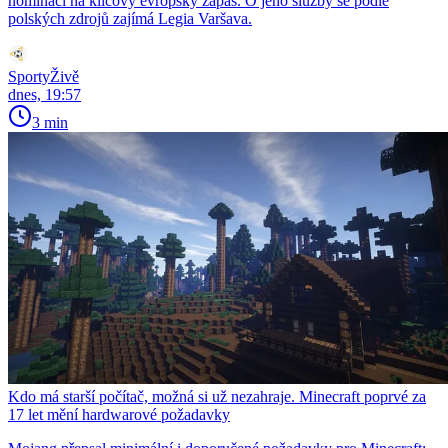
nominaci na klíčový evropský zápas. O jeho služby se podle
polských zdrojů zajímá Legia Varšava.
SportyŽivě
dnes, 19:57
3 min
Kdo má starší počítač, možná si už nezahraje. Minecraft poprvé za
17 let mění hardwarové požadavky