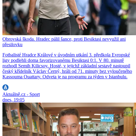
Obrovská škoda. Hradec pálil šance, proti Besiktasi nevyužil ani
přesilovku
Fotbalisté Hradce Králové v úvodním utkání 3. předkola Evropské
ligy podlehli doma favorizovanému Besiktasi 0:1. V 80. minutě
rozhodl Semih Kilicsoy. Hosté, v jejichž základní sestavě nastoupil
český křídelník Václav Černý, hráli od 71. minuty bez vyloučeného
Kassouma Ouattary. Odveta je na programu za týden v Istanbulu.
Aktuálně.cz - Sport
dnes, 19:05