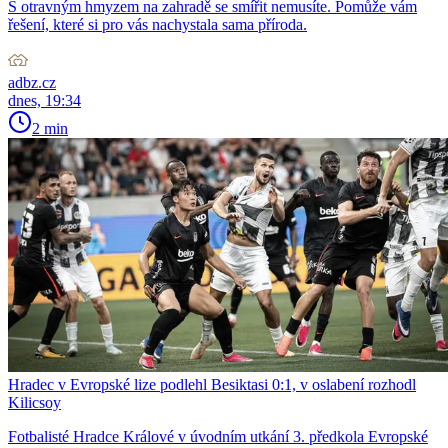
S otravným hmyzem na zahradě se smířit nemusíte. Pomůže vám
řešení, které si pro vás nachystala sama příroda.
adbz.cz
dnes, 19:34
2 min
Hradec v Evropské lize podlehl Besiktasi 0:1, v oslabení rozhodl
Kilicsoy
Fotbalisté Hradce Králové v úvodním utkání 3. předkola Evropské