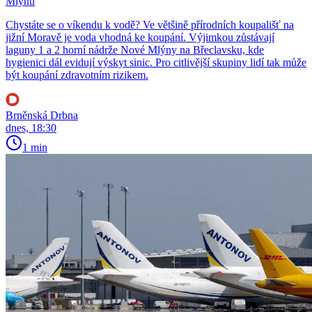
Mlýnů
Chystáte se o víkendu k vodě? Ve většině přírodních koupališť na
jižní Moravě je voda vhodná ke koupání. Výjimkou zůstávají
laguny 1 a 2 horní nádrže Nové Mlýny na Břeclavsku, kde
hygienici dál evidují výskyt sinic. Pro citlivější skupiny lidí tak může
být koupání zdravotním rizikem.
Brněnská Drbna
dnes, 18:30
1 min