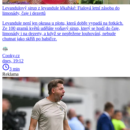
Levandulový sirup z levandule lékařské: Fialová letní zásoba do
limonády, čaje i dezertů
Levandule není jen okrasa u plotu, která dobře vypadá na fotkách.
Ze 100 gramů květů uděláte voňavý sirup, který se hodí do čaje,
limonády i na dezerty, a když se nepřežene louhování, nebude
chutnat jako skříň po babičce.
Cooky.cz
dnes, 19:12
3 min
Reklama