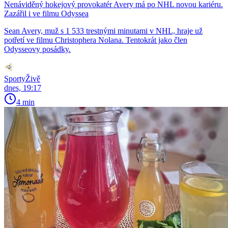
Nenáviděný hokejový provokatér Avery má po NHL novou kariéru.
Zazářil i ve filmu Odyssea
Sean Avery, muž s 1 533 trestnými minutami v NHL, hraje už
potřetí ve filmu Christophera Nolana. Tentokrát jako člen
Odysseovy posádky.
SportyŽivě
dnes, 19:17
4 min