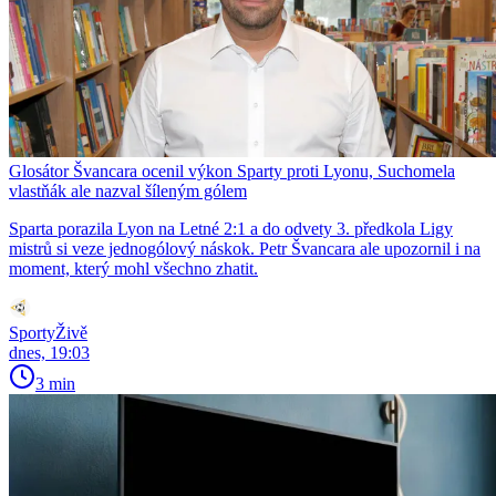
Glosátor Švancara ocenil výkon Sparty proti Lyonu, Suchomela
vlastňák ale nazval šíleným gólem
Sparta porazila Lyon na Letné 2:1 a do odvety 3. předkola Ligy
mistrů si veze jednogólový náskok. Petr Švancara ale upozornil i na
moment, který mohl všechno zhatit.
SportyŽivě
dnes, 19:03
3 min