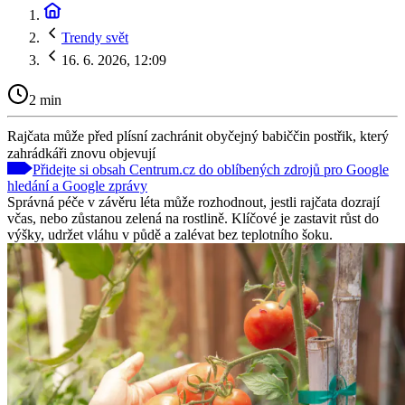
Trendy svět
16. 6. 2026, 12:09
2 min
Rajčata může před plísní zachránit obyčejný babiččin postřik, který
zahrádkáři znovu objevují
Přidejte si obsah Centrum.cz do oblíbených zdrojů pro Google
hledání a Google zprávy
Správná péče v závěru léta může rozhodnout, jestli rajčata dozrají
včas, nebo zůstanou zelená na rostlině. Klíčové je zastavit růst do
výšky, udržet vláhu v půdě a zalévat bez teplotního šoku.