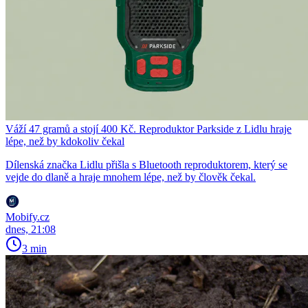
Váží 47 gramů a stojí 400 Kč. Reproduktor Parkside z Lidlu hraje
lépe, než by kdokoliv čekal
Dílenská značka Lidlu přišla s Bluetooth reproduktorem, který se
vejde do dlaně a hraje mnohem lépe, než by člověk čekal.
Mobify.cz
dnes, 21:08
3 min