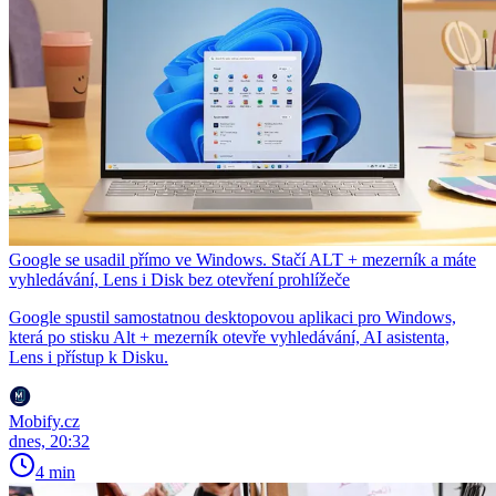
Google se usadil přímo ve Windows. Stačí ALT + mezerník a máte
vyhledávání, Lens i Disk bez otevření prohlížeče
Google spustil samostatnou desktopovou aplikaci pro Windows,
která po stisku Alt + mezerník otevře vyhledávání, AI asistenta,
Lens i přístup k Disku.
Mobify.cz
dnes, 20:32
4 min