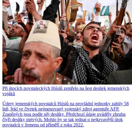
Při útocích povstaleckých Húsíů zemřelo na šest desítek jemenských
vojáků
Údery jemenských povstalců Húsíů na provládní jednotky zabily 58
lidí, řekl ve čtvrtek nejmenovaný vojenský zdroj agentuře AFP.
Zraněných jsou podle něj desítky. Předchozí údaje uváděly zhruba
čtyři desítky mrtvých. Mohlo by se tak jednat o nejkrvavější útok
povstalců v Jemenu od příměří z roku 2022.