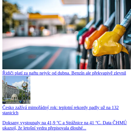
Řidiči platí za naftu nejvíc od dubna. Benzín ale překvapivě zlevnil
Česko zažívá mimořádný rok: teplotní rekordy padly už na 132
stanicích
Doksany vystoupaly na 41,9 °C a Strážnice na 41 °C. Data ČHMÚ
ukazují, že letošní vedra přepisovala dlouhé...