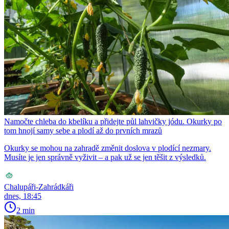
Namočte chleba do kbelíku a přidejte půl lahvičky jódu. Okurky po
tom hnojí samy sebe a plodí až do prvních mrazů
Okurky se mohou na zahradě změnit doslova v plodící nezmary.
Musíte je jen správně vyživit – a pak už se jen těšit z výsledků.
Chalupáři-Zahrádkáři
dnes, 18:45
2 min