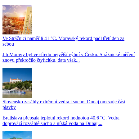
Ve Strážnici naměřili 41 °C. Moravský rekord padl třetí den za
sebou
Jih Moravy byl ve středu největší výhní v Česku. Strážnické měření
znovu překročilo čtyřicítku, data však...
Slovensko zasáhly extrémní vedra i sucho. Dunaj omezuje část
plavby
Bratislava přepsala teplotní rekord hodnotou 40,6 °C. Vedra
doprovází rozsáhlé sucho a nízká voda na Dunaji...