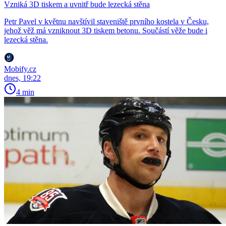
Vzniká 3D tiskem a uvnitř bude lezecká stěna
Petr Pavel v květnu navštívil staveniště prvního kostela v Česku,
jehož věž má vzniknout 3D tiskem betonu. Součástí věže bude i
lezecká stěna.
Mobify.cz
dnes, 19:22
4 min