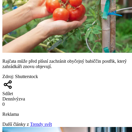
Rajčata může před plísní zachránit obyčejný babiččin postřik, který
zahrádkáři znovu objevují.
Zdroj
:
Shutterstock
Sdílet
Denní
výzva
0
Reklama
Další články z
Trendy svět