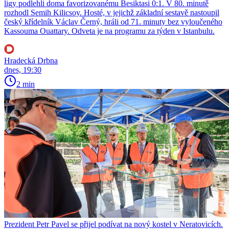
ligy podlehli doma favorizovanému Besiktasi 0:1. V 80. minutě
rozhodl Semih Kilicsoy. Hosté, v jejichž základní sestavě nastoupil
český křídelník Václav Černý, hráli od 71. minuty bez vyloučeného
Kassouma Ouattary. Odveta je na programu za týden v Istanbulu.
Hradecká Drbna
dnes, 19:30
2 min
Prezident Petr Pavel se přijel podívat na nový kostel v Neratovicích.