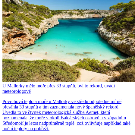
U Mallorky mělo moře přes 33 stupňů, byl to rekord, uvádí
meteorologové
Povrchová teplota moře u Mallorky ve středu odpoledne mírně
přesáhla 33 stupňů a tím zaznamenala nový španělský rekord.
Uvedla to ve čtvrtek meteorologická služba Aemet, která
poznamenala, že moře v okolí Baleárských ostrovů a v západním
Středomoří je letos nadprůměrně teplé, což ovlivňuje například také
noční teploty na pobřeží.