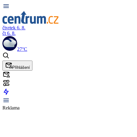
čtvrtek 6. 8.
čt 6. 8.
27°C
Přihlášení
Reklama