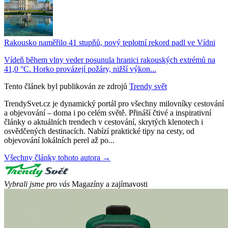
Rakousko naměřilo 41 stupňů, nový teplotní rekord padl ve Vídni
Vídeň během vlny veder posunula hranici rakouských extrémů na
41,0 °C. Horko provázejí požáry, nižší výkon...
Tento článek byl publikován ze zdrojů
Trendy svět
TrendySvet.cz je dynamický portál pro všechny milovníky cestování
a objevování – doma i po celém světě. Přináší čtivé a inspirativní
články o aktuálních trendech v cestování, skrytých klenotech i
osvědčených destinacích. Nabízí praktické tipy na cesty, od
objevování lokálních perel až po...
Všechny články tohoto autora →
Vybrali jsme pro vás
Magazíny a zajímavosti