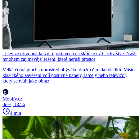
Televize přivrtaná ke zdi i postavená na skříňce už Čechy štve. Našli
mnohem zajímavější řešení, které neruší prostor
Velká černá plocha uprostřed obýváku dráždí čím dál víc lidí. Místo
klasického zavěšení volí posuvné panely, lamely nebo televizor,
který se tváří jako obraz.
Mobify.cz
dnes, 18:56
4 min