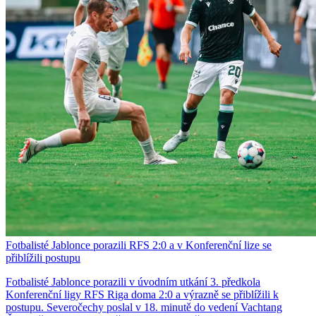
Fotbalisté Jablonce porazili RFS 2:0 a v Konferenční lize se
přiblížili postupu
Fotbalisté Jablonce porazili v úvodním utkání 3. předkola
Konferenční ligy RFS Riga doma 2:0 a výrazně se přiblížili k
postupu. Severočechy poslal v 18. minutě do vedení Vachtang