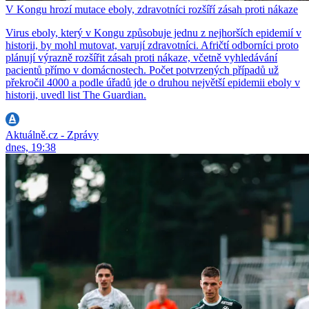
V Kongu hrozí mutace eboly, zdravotníci rozšíří zásah proti nákaze
Virus eboly, který v Kongu způsobuje jednu z nejhorších epidemií v
historii, by mohl mutovat, varují zdravotníci. Afričtí odborníci proto
plánují výrazně rozšířit zásah proti nákaze, včetně vyhledávání
pacientů přímo v domácnostech. Počet potvrzených případů už
překročil 4000 a podle úřadů jde o druhou největší epidemii eboly v
historii, uvedl list The Guardian.
Aktuálně.cz - Zprávy
dnes, 19:38