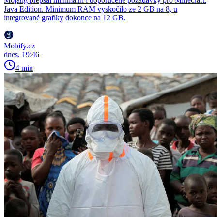
Mojang přepsal minimální i doporučené požadavky pro Minecraft:
Java Edition. Minimum RAM vyskočilo ze 2 GB na 8, u
integrované grafiky dokonce na 12 GB.
Mobify.cz
dnes, 19:46
4 min