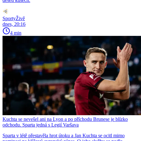
deseti kusech.
SportyŽivě
dnes, 20:16
4 min
Kuchta se nevešel ani na Lyon a po příchodu Brunese je blízko
odchodu. Sparta jedná s Legií Varšava
Sparta v létě přestavěla hrot útoku a Jan Kuchta se ocitl mimo