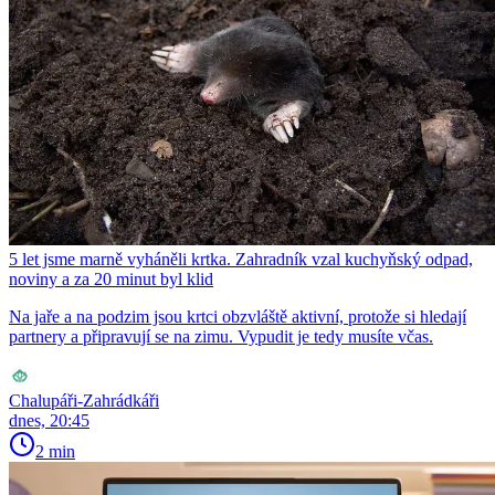
5 let jsme marně vyháněli krtka. Zahradník vzal kuchyňský odpad,
noviny a za 20 minut byl klid
Na jaře a na podzim jsou krtci obzvláště aktivní, protože si hledají
partnery a připravují se na zimu. Vypudit je tedy musíte včas.
Chalupáři-Zahrádkáři
dnes, 20:45
2 min