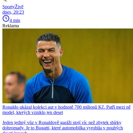
SportyŽivě
dnes, 20:23
4 min
Reklama
Ronaldo ukázal kolekci aut v hodnotě 700 milionů Kč. Patří mezi ně
model, kterých vzniklo jen deset
Jeden jediný vůz v Ronaldově garáži stojí víc než zbytek sbírky
dohromady. Je to Bugatti, které automobilka vyrobila v pouhých