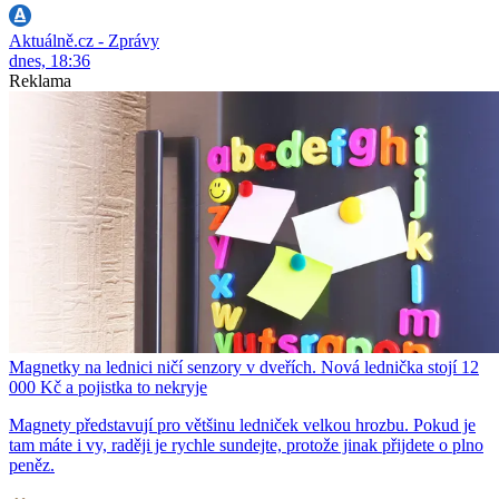
Aktuálně.cz - Zprávy
dnes, 18:36
Reklama
Magnetky na lednici ničí senzory v dveřích. Nová lednička stojí 12
000 Kč a pojistka to nekryje
Magnety představují pro většinu ledniček velkou hrozbu. Pokud je
tam máte i vy, raději je rychle sundejte, protože jinak přijdete o plno
peněz.