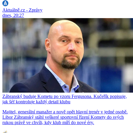
Aktuálně.cz - Zprávy
dnes, 20:27
Zábranský buduje Kometu po vzoru Fergusona. Kučeřík popisuje,
jak šéf kontroluje každý detail klubu
Majitel, generální manažer a nově opět hlavní trenér v jedné osobě.
Libor Zábranský stáhl veškeré sportovní řízení Komety do svých
rukou právě ve chvíli, kdy klub míří do nové éry.