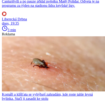
Čanturišvili a po pauze přidal pojistku Matěj Polidar. Odveta je na
programu za týden na stadionu lídra lotyšské ligy.
Liberecká Drbna
dnes, 19:35
3 min
Reklama
Komáři a klíšťata se vyhýbají zahradám, kde roste tahle levná
bylinka. Stačí ji zasadit ke stolu