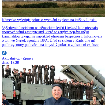
Německo vyšetřuje pokus o vyvolání exploze na letišti v Lipsku
Vyšetřování incidentu na německém letišti Lipsko/Halle převzalo
spolkové státní zastupitelství, které se zabývá nejzávažnější
kriminalitou týkající se například ohrožení bezpečnosti. Informovala
o tom ve čtvrtek agentura DPA. Úřad se sídlem v Karlsruhe má
podle agentury podezření na úmyslný pokus o způsobení exploze.
Aktuálně.cz - Zprávy
dnes, 18:29