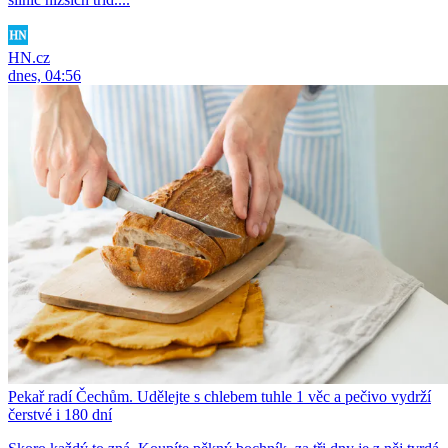
HN.cz
dnes, 04:56
Pekař radí Čechům. Udělejte s chlebem tuhle 1 věc a pečivo vydrží
čerstvé i 180 dní