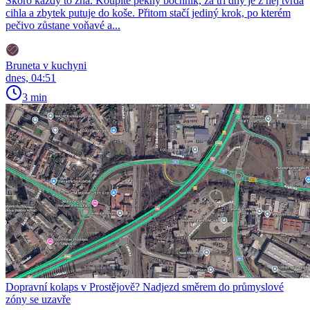
Skoro každý to zná. Koupíte pěkný bochník, za tři dny je z něj tvrdá
cihla a zbytek putuje do koše. Přitom stačí jediný krok, po kterém
pečivo zůstane voňavé a...
Bruneta v kuchyni
dnes, 04:51
3 min
Dopravní kolaps v Prostějově? Nadjezd směrem do průmyslové
zóny se uzavře