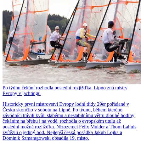
Po týdnu čekání rozhodla poslední rozjížďka. Lipno zná mistry
Evropy v jachtingu
Historicky první mistrovství Evropy lodní třídy 29er pořádané v
Česku skončilo v sobotu na Lipně. Po týdnu, během kterého
závodníci trávili kvůli slabému a nestabilnímu větru dlouhé hodiny
čekáním na břehu i na vodě, rozhodla o evropském titulu až
poslední možná rozjížďka. Nizozemci Felix Mulder a Thom Lahuis
zvítězili o jediný bod. Nejlepší česká posádka Jakub Lojka a
Dominik Szmaragowski obsadila 19. místo.