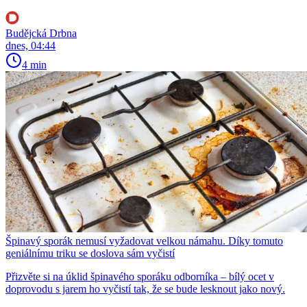
Budějcká Drbna
dnes, 04:44
4 min
Špinavý sporák nemusí vyžadovat velkou námahu. Díky tomuto
geniálnímu triku se doslova sám vyčistí
Přizvěte si na úklid špinavého sporáku odborníka – bílý ocet v
doprovodu s jarem ho vyčistí tak, že se bude lesknout jako nový.