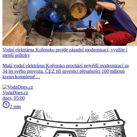
Vodní elektrárna Kořensko projde zásadní modernizací, využije i
menší průtoky
Malá vodní elektrárna Kořensko prochází největší modernizací za
34 let svého provozu. ČEZ při investici přesahující 100 milionů
korun kompletně…
VodaDnes.cz
dnes, 05:00
2 min