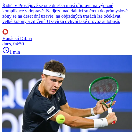
Řidiči v Prostějově se ode dneška musí připravit na výrazné
komplikace v dopravě. Nadjezd nad dálnicí směrem do průmyslové
zóny se na deset dní uzavře, na objízdných trasách lze očekávat
velké kolony a zdržení. Uzavírka ovlivní také provoz autobusů.
Hanácká Drbna
dnes, 04:50
1 min