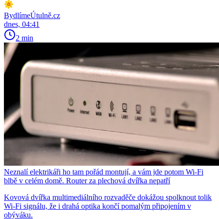
BydlímeÚtulně.cz
dnes, 04:41
2 min
Neznalí elektrikáři ho tam pořád montují, a vám jde potom Wi-Fi
blbě v celém domě. Router za plechová dvířka nepatří
Kovová dvířka multimediálního rozvaděče dokážou spolknout tolik
Wi-Fi signálu, že i drahá optika končí pomalým připojením v
obýváku.