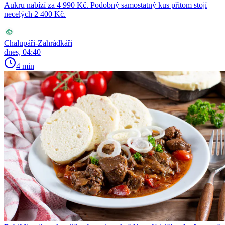
Aukru nabízí za 4 990 Kč. Podobný samostatný kus přitom stojí
necelých 2 400 Kč.
Chalupáři-Zahrádkáři
dnes, 04:40
4 min