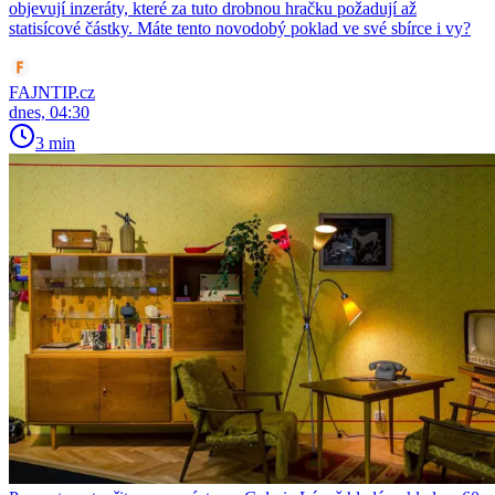
objevují inzeráty, které za tuto drobnou hračku požadují až
statisícové částky. Máte tento novodobý poklad ve své sbírce i vy?
FAJNTIP.cz
dnes, 04:30
3 min