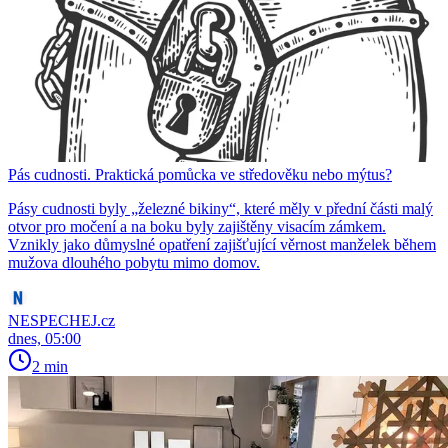
Pás cudnosti. Praktická pomůcka ve středověku nebo mýtus?
Pásy cudnosti byly „železné bikiny“, které měly v přední části malý
otvor pro močení a na boku byly zajištěny visacím zámkem.
Vznikly jako důmyslné opatření zajišťující věrnost manželek během
mužova dlouhého pobytu mimo domov.
NESPECHEJ.cz
dnes, 05:00
2 min