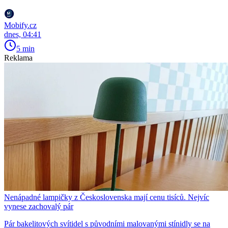
Mobify.cz
dnes, 04:41
5 min
Reklama
Nenápadné lampičky z Československa mají cenu tisíců. Nejvíc
vynese zachovalý pár
Pár bakelitových svítidel s původními malovanými stínidly se na