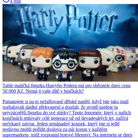
4 min
Tahle maličká figurka Harryho Pottera má pro sběratele dnes cenu
50 000 Kč. Nemá ji vaše dítě v hračkách?
Pamatujete si na to nefalšované dětské napětí, když jste jako malí
rozbalovali sladké překvapení a doufali, že uvnitř najdete tu
nejvzácnější figurku do své sbírky? Tento fenomén, který v našich
končinách milovaly celé generace už od devadesátých let, zažívá
nečekaný návrat. Jeden nenápadný kousek, který jste si ještě
nedávno mohli pořídit doslova za pár korun v každém
supermarketu, totiž rozpoutal hotové šílenství. Na internetu se dnes