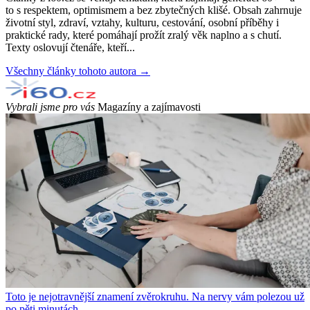
to s respektem, optimismem a bez zbytečných klišé. Obsah zahrnuje
životní styl, zdraví, vztahy, kulturu, cestování, osobní příběhy i
praktické rady, které pomáhají prožít zralý věk naplno a s chutí.
Texty oslovují čtenáře, kteří...
Všechny články tohoto autora →
Vybrali jsme pro vás
Magazíny a zajímavosti
Toto je nejotravnější znamení zvěrokruhu. Na nervy vám polezou už
po pěti minutách