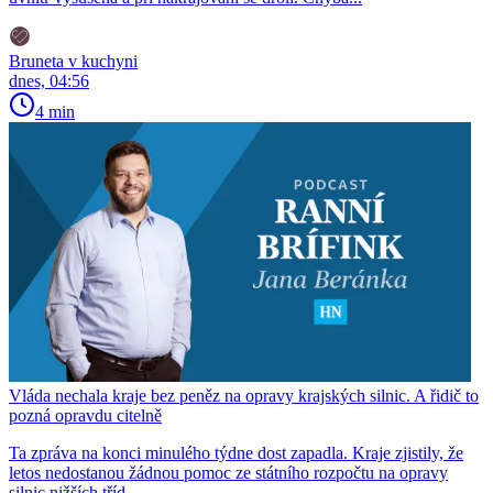
Bruneta v kuchyni
dnes, 04:56
4 min
Vláda nechala kraje bez peněz na opravy krajských silnic. A řidič to
pozná opravdu citelně
Ta zpráva na konci minulého týdne dost zapadla. Kraje zjistily, že
letos nedostanou žádnou pomoc ze státního rozpočtu na opravy
silnic nižších tříd....