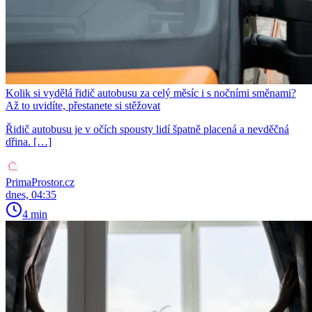
Kolik si vydělá řidič autobusu za celý měsíc i s nočními směnami?
Až to uvidíte, přestanete si stěžovat
Řidič autobusu je v očích spousty lidí špatně placená a nevděčná
dřina. […]
PrimaProstor.cz
dnes, 04:35
4 min