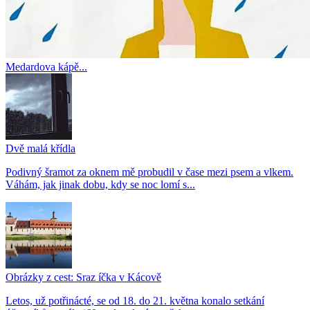
Medardova kápě...
Dvě malá křídla
Podivný šramot za oknem mě probudil v čase mezi psem a vlkem.
Váhám, jak jinak dobu, kdy se noc lomí s...
Obrázky z cest: Sraz íčka v Kácově
Letos, už potřinácté, se od 18. do 21. května konalo setkání