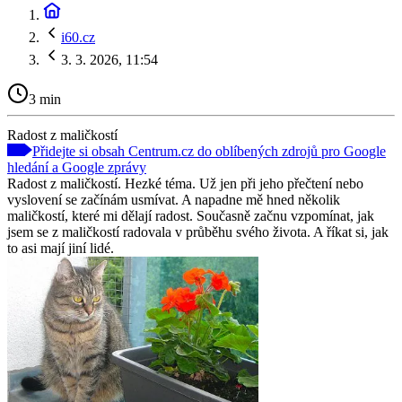
i60.cz
3. 3. 2026, 11:54
3 min
Radost z maličkostí
Přidejte si obsah Centrum.cz do oblíbených zdrojů pro Google
hledání a Google zprávy
Radost z maličkostí. Hezké téma. Už jen při jeho přečtení nebo
vyslovení se začínám usmívat. A napadne mě hned několik
maličkostí, které mi dělají radost. Současně začnu vzpomínat, jak
jsem se z maličkostí radovala v průběhu svého života. A říkat si, jak
to asi mají jiní lidé.