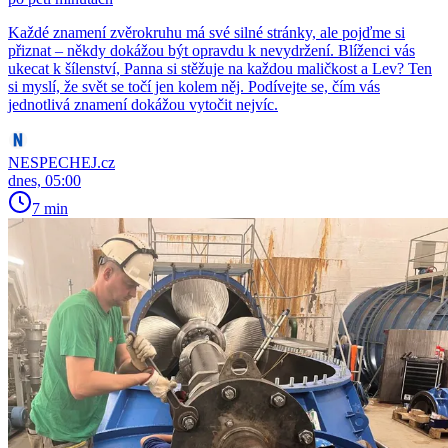
Každé znamení zvěrokruhu má své silné stránky, ale pojďme si
přiznat – někdy dokážou být opravdu k nevydržení. Blíženci vás
ukecat k šílenství, Panna si stěžuje na každou maličkost a Lev? Ten
si myslí, že svět se točí jen kolem něj. Podívejte se, čím vás
jednotlivá znamení dokážou vytočit nejvíc.
NESPECHEJ.cz
dnes, 05:00
7 min