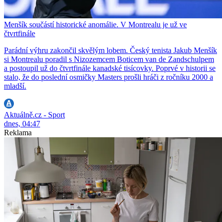
Menšík součástí historické anomálie. V Montrealu je už ve
čtvrtfinále
Parádní výhru zakončil skvělým lobem. Český tenista Jakub Menšík
si Montrealu poradil s Nizozemcem Boticem van de Zandschulpem
a postoupil už do čtvrtfinále kanadské tisícovky. Poprvé v historii se
stalo, že do poslední osmičky Masters prošli hráči z ročníku 2000 a
mladší.
Aktuálně.cz - Sport
dnes, 04:47
Reklama