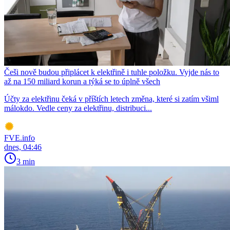
Češi nově budou připlácet k elektřině i tuhle položku. Vyjde nás to
až na 150 miliard korun a týká se to úplně všech
Účty za elektřinu čeká v příštích letech změna, které si zatím všiml
málokdo. Vedle ceny za elektřinu, distribuci...
FVE.info
dnes, 04:46
3 min