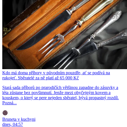
Kdo má doma příbory v původním pouzdře, ať se podívá na
rukojeť. Sběratelé za ně platí až 65 000 Kč
Stará sada příborů po prarodičích většinou zapadne do zásuvky a
léta zůstane bez povšimnutí. Jenže mezi obyčejným kovem a
kouskem, o který se pere nejeden sběratel, bývá propastný rozdíl.
Pozná...
Bruneta v kuchyni
dnes, 04:57