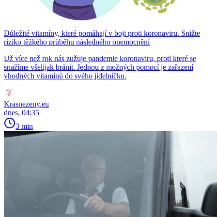
Důležité vitamíny, které pomáhají v boji proti koronaviru. Snižte
riziko těžkého průběhu následného onemocnění
Už více než rok nás zužuje pandemie koronaviru, proti které se
snažíme všelijak bránit. Jednou z možných pomocí je zařazení
vhodných vitamínů do svého jídelníčku.
Krasnezeny.eu
dnes, 04:35
3 min