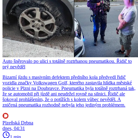
Auto šněrovalo po ulici s totálně roztrhanou pneumatikou. Řidič to
prý nevěděl
Bizarní jízdu s masivním defektem předního kola předvedl řidič
vozidla značky Volkswagen Golf, kterého zastavila hlídka městské
policie v Plzni na Doubravce. Pneumatika byla totálně roztrhaná tak,
že se automobil při jízdě ani neudržel rovně na silnici. Řidič ale
šokoval prohlášením, že o potížích s kolem vůbec nevěděl. A
zničená pneumatika rozhodně nebyla jeho jediným problémem.
Plzeňská Drbna
dnes, 04:31
1 min