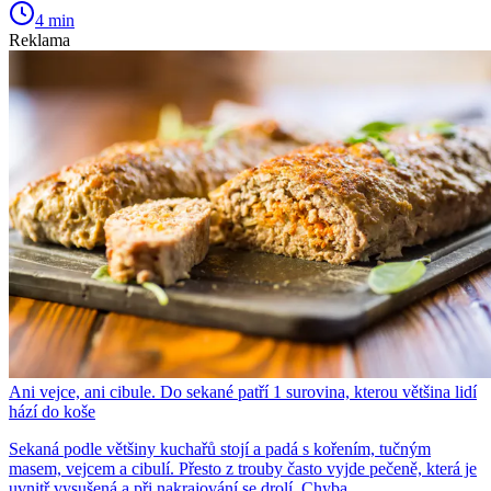
4 min
Reklama
Ani vejce, ani cibule. Do sekané patří 1 surovina, kterou většina lidí
hází do koše
Sekaná podle většiny kuchařů stojí a padá s kořením, tučným
masem, vejcem a cibulí. Přesto z trouby často vyjde pečeně, která je
uvnitř vysušená a při nakrajování se drolí. Chyba...