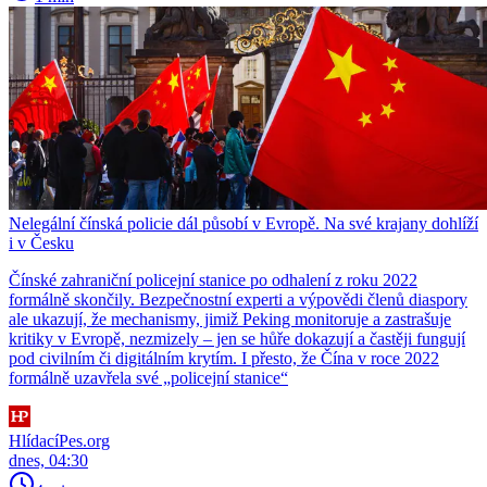
Nelegální čínská policie dál působí v Evropě. Na své krajany dohlíží
i v Česku
Čínské zahraniční policejní stanice po odhalení z roku 2022
formálně skončily. Bezpečnostní experti a výpovědi členů diaspory
ale ukazují, že mechanismy, jimiž Peking monitoruje a zastrašuje
kritiky v Evropě, nezmizely – jen se hůře dokazují a častěji fungují
pod civilním či digitálním krytím. I přesto, že Čína v roce 2022
formálně uzavřela své „policejní stanice“
HlídacíPes.org
dnes, 04:30