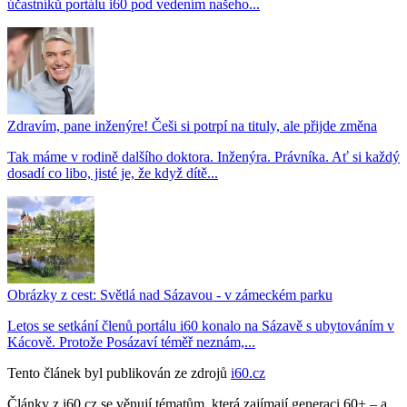
účastníků portálu i60 pod vedením našeho...
Zdravím, pane inženýre! Češi si potrpí na tituly, ale přijde změna
Tak máme v rodině dalšího doktora. Inženýra. Právníka. Ať si každý
dosadí co libo, jisté je, že když dítě...
Obrázky z cest: Světlá nad Sázavou - v zámeckém parku
Letos se setkání členů portálu i60 konalo na Sázavě s ubytováním v
Kácově. Protože Posázaví téměř neznám,...
Tento článek byl publikován ze zdrojů
i60.cz
Články z i60.cz se věnují tématům, která zajímají generaci 60+ – a