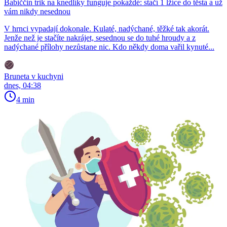
Babiččin trik na knedlíky funguje pokaždé: stačí 1 lžíce do těsta a už
vám nikdy nesednou
V hrnci vypadají dokonale. Kulaté, nadýchané, těžké tak akorát.
Jenže než je stačíte nakrájet, sesednou se do tuhé hroudy a z
nadýchané přílohy nezůstane nic. Kdo někdy doma vařil kynuté...
Bruneta v kuchyni
dnes, 04:38
4 min