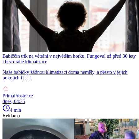
Babiččin trik na větrání v největším horku. Fungoval už před 30 lety
i bez drahé klimatizace
Naše babičky žádnou klimatizaci doma neměly, a přesto v jejich
pokojích i […]
PrimaProstor.cz
dnes, 04:35
4 min
Reklama