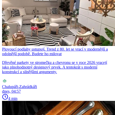
Plovoucí podlahy ustupují. Trend z 80. let se vrací v modernější a
odolnější podobě. Budete ho milovat
Dřevěné parkety ve stromečku a chevronu se v roce 2026 vracejí
jako plnohodnotný designový prvek. A tentokrát s moderní
konstrukcí a silnějšími argumenty.
Chalupáři-Zahrádkáři
dnes, 04:57
4 min