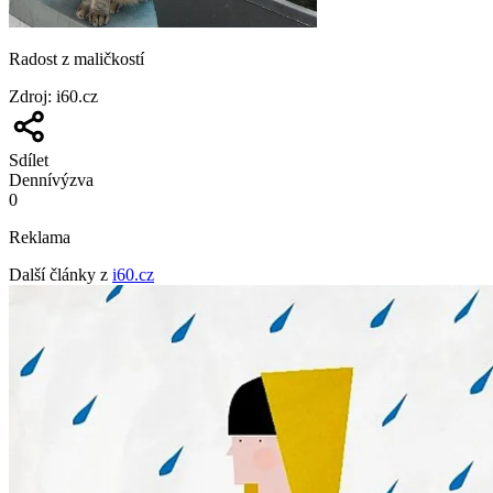
Radost z maličkostí
Zdroj
:
i60.cz
Sdílet
Denní
výzva
0
Reklama
Další články z
i60.cz