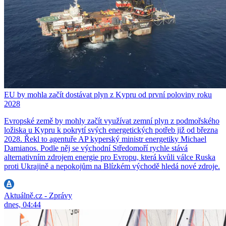
EU by mohla začít dostávat plyn z Kypru od první poloviny roku
2028
Evropské země by mohly začít využívat zemní plyn z podmořského
ložiska u Kypru k pokrytí svých energetických potřeb již od března
2028. Řekl to agentuře AP kyperský ministr energetiky Michael
Damianos. Podle něj se východní Středomoří rychle stává
alternativním zdrojem energie pro Evropu, která kvůli válce Ruska
proti Ukrajině a nepokojům na Blízkém východě hledá nové zdroje.
Aktuálně.cz - Zprávy
dnes, 04:44