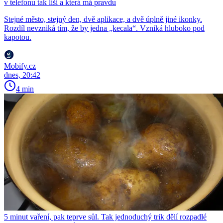
v telefonu tak liší a která má pravdu
Stejné město, stejný den, dvě aplikace, a dvě úplně jiné ikonky.
Rozdíl nevzniká tím, že by jedna „kecala“. Vzniká hluboko pod
kapotou.
Mobify.cz
dnes, 20:42
4 min
5 minut vaření, pak teprve sůl. Tak jednoduchý trik dělí rozpadlé