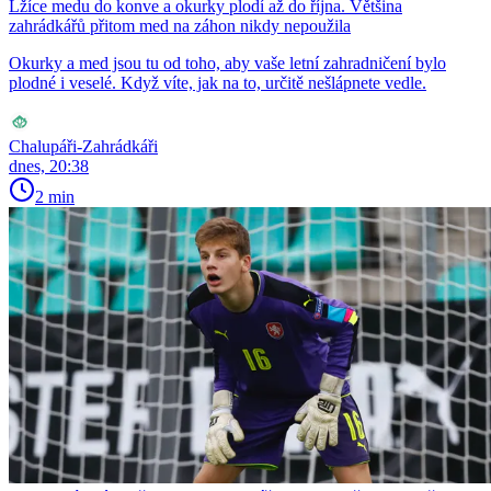
Lžíce medu do konve a okurky plodí až do října. Většina
zahrádkářů přitom med na záhon nikdy nepoužila
Okurky a med jsou tu od toho, aby vaše letní zahradničení bylo
plodné i veselé. Když víte, jak na to, určitě nešlápnete vedle.
Chalupáři-Zahrádkáři
dnes, 20:38
2 min