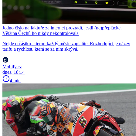
Jedno číslo na faktuře za internet prozradí, jestli (ne)přeplácíte.
Většina Čechů ho nikdy nekontrolovala
Nejde o částku, kterou každý měsíc zaplatíte. Rozhodující je název
tarifu a rychlost, která se za ním skrývá.
Mobify.cz
dnes, 18:14
4 min