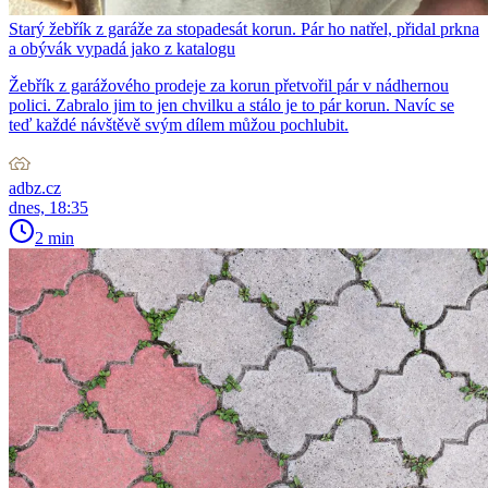
Starý žebřík z garáže za stopadesát korun. Pár ho natřel, přidal prkna
a obývák vypadá jako z katalogu
Žebřík z garážového prodeje za korun přetvořil pár v nádhernou
polici. Zabralo jim to jen chvilku a stálo je to pár korun. Navíc se
teď každé návštěvě svým dílem můžou pochlubit.
adbz.cz
dnes, 18:35
2 min