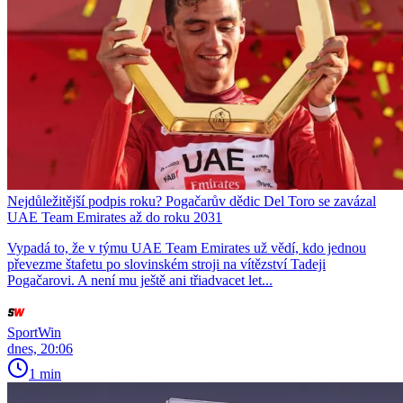
Nejdůležitější podpis roku? Pogačarův dědic Del Toro se zavázal
UAE Team Emirates až do roku 2031
Vypadá to, že v týmu UAE Team Emirates už vědí, kdo jednou
převezme štafetu po slovinském stroji na vítězství Tadeji
Pogačarovi. A není mu ještě ani třiadvacet let...
SportWin
dnes, 20:06
1 min