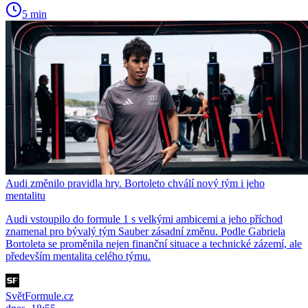
5 min
Audi změnilo pravidla hry. Bortoleto chválí nový tým i jeho
mentalitu
Audi vstoupilo do formule 1 s velkými ambicemi a jeho příchod
znamenal pro bývalý tým Sauber zásadní změnu. Podle Gabriela
Bortoleta se proměnila nejen finanční situace a technické zázemí, ale
především mentalita celého týmu.
SvětFormule.cz