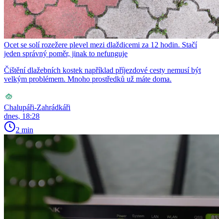
Ocet se solí rozežere plevel mezi dlaždicemi za 12 hodin. Stačí
jeden správný poměr, jinak to nefunguje
Čištění dlažebních kostek například příjezdové cesty nemusí být
velkým problémem. Mnoho prostředků už máte doma.
Chalupáři-Zahrádkáři
dnes, 18:28
2 min