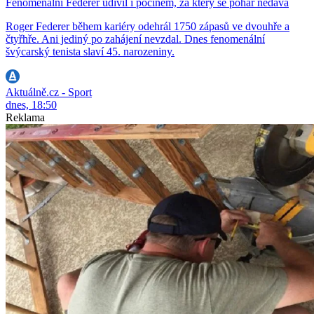
Fenomenální Federer udivil i počinem, za který se pohár nedává
Roger Federer během kariéry odehrál 1750 zápasů ve dvouhře a
čtyřhře. Ani jediný po zahájení nevzdal. Dnes fenomenální
švýcarský tenista slaví 45. narozeniny.
Aktuálně.cz - Sport
dnes, 18:50
Reklama