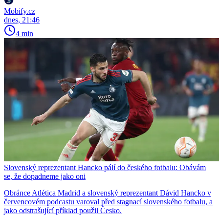
Mobify.cz
dnes, 21:46
4 min
Slovenský reprezentant Hancko pálí do českého fotbalu: Obávám
se, že dopadneme jako oni
Obránce Atlética Madrid a slovenský reprezentant Dávid Hancko v
červencovém podcastu varoval před stagnací slovenského fotbalu, a
jako odstrašující příklad použil Česko.