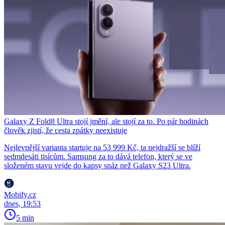
Galaxy Z Fold8 Ultra stojí jmění, ale stojí za to. Po pár hodinách
člověk zjistí, že cesta zpátky neexistuje
Nejlevnější varianta startuje na 53 999 Kč, ta nejdražší se blíží
sedmdesáti tisícům. Samsung za to dává telefon, který se ve
složeném stavu vejde do kapsy snáz než Galaxy S23 Ultra.
Mobify.cz
dnes, 19:53
5 min