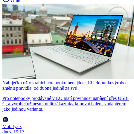
3 min
Nabíječku už v krabici notebooku nenajdete. EU donutila výrobce
změnit pravidla, od dubna jedině za své
Pro notebooky prodávané v EU platí povinnost nabíjení přes USB-
C, a výrobci už nesmí nutit zákazníky kupovat balení s adaptérem
jako jedinou variantu.
Mobify.cz
dnes, 19:17