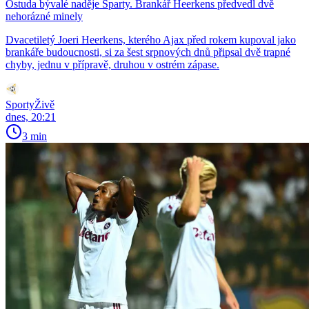
Ostuda bývalé naděje Sparty. Brankář Heerkens předvedl dvě
nehorázné minely
Dvacetiletý Joeri Heerkens, kterého Ajax před rokem kupoval jako
brankáře budoucnosti, si za šest srpnových dnů připsal dvě trapné
chyby, jednu v přípravě, druhou v ostrém zápase.
SportyŽivě
dnes, 20:21
3 min