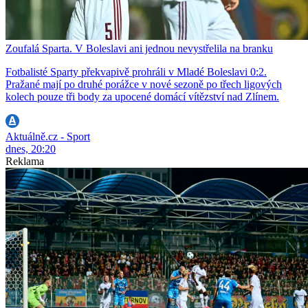
Zoufalá Sparta. V Boleslavi ani jednou nevystřelila na branku
Fotbalisté Sparty překvapivě prohráli v Mladé Boleslavi 0:2.
Pražané mají po druhé porážce v nové sezoně po třech ligových
kolech pouze tři body za upocené domácí vítězství nad Zlínem.
Aktuálně.cz - Sport
dnes, 20:20
Reklama