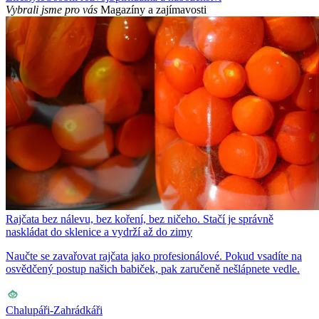
Vybrali jsme pro vás
Magazíny a zajímavosti
Rajčata bez nálevu, bez koření, bez ničeho. Stačí je správně
naskládat do sklenice a vydrží až do zimy
Naučte se zavařovat rajčata jako profesionálové. Pokud vsadíte na
osvědčený postup našich babiček, pak zaručeně nešlápnete vedle.
Chalupáři-Zahrádkáři