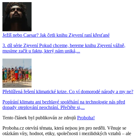
Ježíš nebo Caesar? Jak četli knihu Zjevení raní křesťané
3. díl série Zjevení Pokud chceme, bereme knihu Zjevení vážně,
musíme začít u faktu, který nám uniká,...
Přehlížená řešení klimatické krize. Co ví domorodé národy a my ne?
Popírání klimatu ani bezhlavé spoléhání na technologie nás před
dopady oteplování neochrání. Přečtěte si,...
Tento článek byl publikován ze zdrojů
Proboha!
Proboha.cz otevírá témata, která nejsou jen pro neděli. Věnuje se
otázkám víry, hodnot, etiky, společnosti i mezilidských vztahů – ale