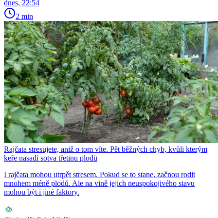
dnes, 22:54
2 min
Rajčata stresujete, aniž o tom víte. Pět běžných chyb, kvůli kterým
keře nasadí sotva třetinu plodů
I rajčata mohou utrpět stresem. Pokud se to stane, začnou rodit
mnohem méně plodů. Ale na vině jejich neuspokojivého stavu
mohou být i jiné faktory.