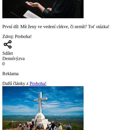
První díl: Mít ženy ve vedení církve, či nemít? Toť otázka!
Zdroj
:
Proboha!
Sdílet
Denní
výzva
0
Reklama
Další články z
Proboha!