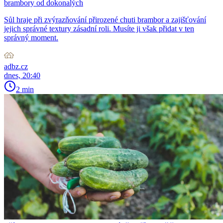
brambory od dokonalých
Sůl hraje při zvýrazňování přirozené chuti brambor a zajišťování
jejich správné textury zásadní roli. Musíte ji však přidat v ten
správný moment.
adbz.cz
dnes, 20:40
2 min