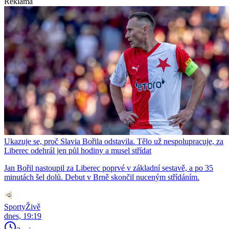
Reklama
Ukazuje se, proč Slavia Bořila odstavila. Tělo už nespolupracuje, za
Liberec odehrál jen půl hodiny a musel střídat
Jan Bořil nastoupil za Liberec poprvé v základní sestavě, a po 35
minutách šel dolů. Debut v Brně skončil nuceným střídáním.
SportyŽivě
dnes, 19:19