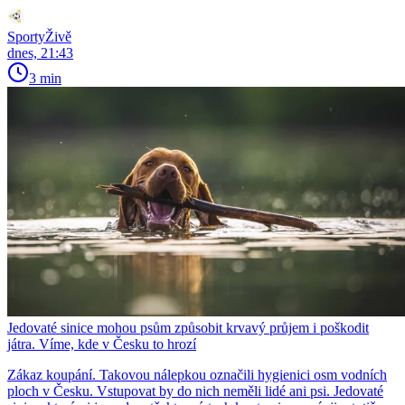
SportyŽivě
dnes, 21:43
3 min
Jedovaté sinice mohou psům způsobit krvavý průjem i poškodit
játra. Víme, kde v Česku to hrozí
Zákaz koupání. Takovou nálepkou označili hygienici osm vodních
ploch v Česku. Vstupovat by do nich neměli lidé ani psi. Jedovaté