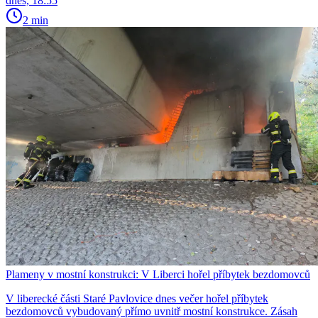
dnes, 18:55
2 min
Plameny v mostní konstrukci: V Liberci hořel příbytek bezdomovců
V liberecké části Staré Pavlovice dnes večer hořel příbytek
bezdomovců vybudovaný přímo uvnitř mostní konstrukce. Zásah