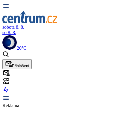
sobota 8. 8.
so 8. 8.
20°C
Přihlášení
Reklama