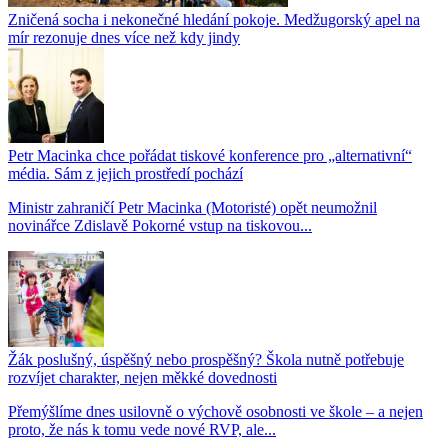
Zničená socha i nekonečné hledání pokoje. Medžugorský apel na
mír rezonuje dnes více než kdy jindy
Petr Macinka chce pořádat tiskové konference pro „alternativní“
média. Sám z jejich prostředí pochází
Ministr zahraničí Petr Macinka (Motoristé) opět neumožnil
novinářce Zdislavě Pokorné vstup na tiskovou...
Žák poslušný, úspěšný nebo prospěšný? Škola nutně potřebuje
rozvíjet charakter, nejen měkké dovednosti
Přemýšlíme dnes usilovně o výchově osobnosti ve škole – a nejen
proto, že nás k tomu vede nové RVP, ale...