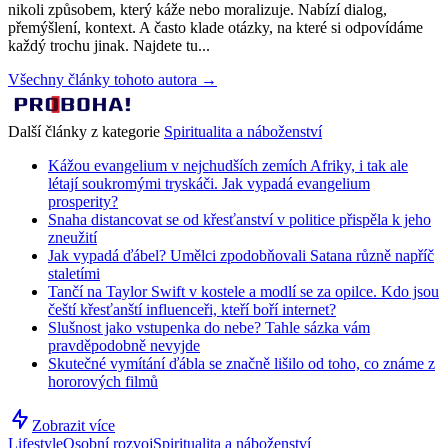
nikoli způsobem, který káže nebo moralizuje. Nabízí dialog,
přemýšlení, kontext. A často klade otázky, na které si odpovídáme
každý trochu jinak. Najdete tu...
Všechny články tohoto autora →
Další články z kategorie
Spiritualita a náboženství
Kážou evangelium v nejchudších zemích Afriky, i tak ale
létají soukromými tryskáči. Jak vypadá evangelium
prosperity?
Snaha distancovat se od křesťanství v politice přispěla k jeho
zneužití
Jak vypadá ďábel? Umělci zpodobňovali Satana různě napříč
staletími
Tančí na Taylor Swift v kostele a modlí se za opilce. Kdo jsou
čeští křesťanští influenceři, kteří boří internet?
Slušnost jako vstupenka do nebe? Tahle sázka vám
pravděpodobně nevyjde
Skutečné vymítání ďábla se značně lišilo od toho, co známe z
hororových filmů
Zobrazit více
Lifestyle
Osobní rozvoj
Spiritualita a náboženství