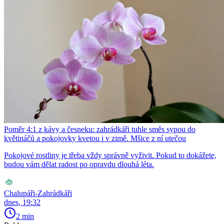
Poměr 4:1 z kávy a česneku: zahrádkáři tuhle směs sypou do
květináčů a pokojovky kvetou i v zimě. Mšice z ní utečou
Pokojové rostliny je třeba vždy správně vyživit. Pokud to dokážete,
budou vám dělat radost po opravdu dlouhá léta.
Chalupáři-Zahrádkáři
dnes, 19:32
2 min