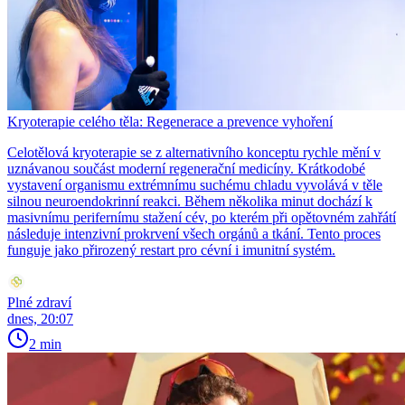
Kryoterapie celého těla: Regenerace a prevence vyhoření
Celotělová kryoterapie se z alternativního konceptu rychle mění v
uznávanou součást moderní regenerační medicíny. Krátkodobé
vystavení organismu extrémnímu suchému chladu vyvolává v těle
silnou neuroendokrinní reakci. Během několika minut dochází k
masivnímu perifernímu stažení cév, po kterém při opětovném zahřátí
následuje intenzivní prokrvení všech orgánů a tkání. Tento proces
funguje jako přirozený restart pro cévní i imunitní systém.
Plné zdraví
dnes, 20:07
2 min