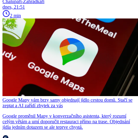
Chalupáři-Zahrádkáři
dnes, 21:51
2 min
Google Mapy vám brzy samy objednají jídlo cestou domů. Stačí se
zeptat a AI zařídí zbytek za vás
Google proměnil Mapy v konverzačního asistenta, který rozumí
celým větám a umí doporučit restauraci přímo na trase. Objednání
jídla jedním dotazem se ale teprve chystá.