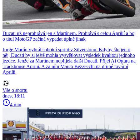
Ducati už neprohrává jen s Martínem. Prohrává s celou Aprilií a boj
o titul MotoGP začíná vypadat úplně jinak
Jorge Martín vyhrál sobotní sprint v Silverstonu. Kdyby šlo jen o
něj, Ducati by si ještě mohla vysvětlovat výsledek kvalitou jednoho
jezdce. Jenže za Martínem nepřijela další Ducati. Přijel Ai Ogura na
Trackhouse Aprilii. A za ním Marco Bezzecchi na druhé tovární
Aprilii.
Vše o sportu
dnes, 18:11
4 min