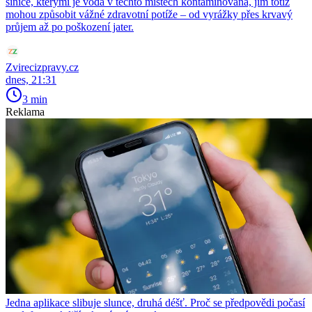
sinice, kterými je voda v těchto místech kontaminovaná, jim totiž
mohou způsobit vážné zdravotní potíže – od vyrážky přes krvavý
průjem až po poškození jater.
Zvirecizpravy.cz
dnes, 21:31
3 min
Reklama
Jedna aplikace slibuje slunce, druhá déšť. Proč se předpovědi počasí