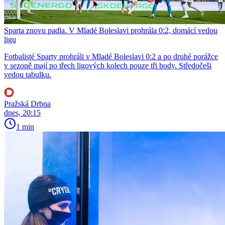
Sparta znovu padla. V Mladé Boleslavi prohrála 0:2, domácí vedou
ligu
Fotbalisté Sparty prohráli v Mladé Boleslavi 0:2 a po druhé porážce
v sezoně mají po třech ligových kolech pouze tři body. Středočeši
vedou tabulku.
Pražská Drbna
dnes, 20:15
1 min