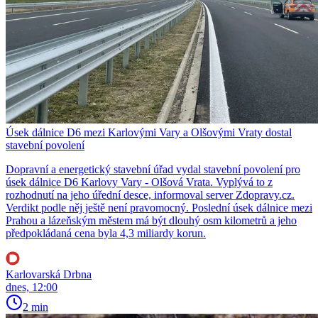
Úsek dálnice D6 mezi Karlovými Vary a Olšovými Vraty dostal
stavební povolení
Dopravní a energetický stavební úřad vydal stavební povolení pro
úsek dálnice D6 Karlovy Vary - Olšová Vrata. Vyplývá to z
rozhodnutí na jeho úřední desce, informoval server Zdopravy.cz.
Verdikt podle něj ještě není pravomocný. Poslední úsek dálnice mezi
Prahou a lázeňským městem má být dlouhý osm kilometrů a jeho
předpokládaná cena byla 4,3 miliardy korun.
Karlovarská Drbna
dnes, 12:00
2 min