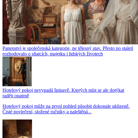
Panenství je společenská kategorie, ne tělesný stav. Přesto po staletí
rozhodovalo o sňatcích, majetku i lidských životech
Hotelový pokoj nevypadá špinavě. Kterých míst se ale dotýkat
raději opatrně
Hotelový pokoj může na první pohled působit dokonale uklizeně.
Čisté povlečení, složené ručníky a naleštěná...