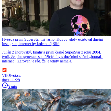
Hvězda první SuperStar má jasno: Kdyby tehdy existoval dnešní
Instagram, internet by kolem něj šílel
Julián Záhorovský, finalista první české SuperStar z roku 2004,
tvrdí, že jeho generace soutěžících by s dnešními sítěmi „bourala
internet“. Zároveň je rád, že je tehdy neměla.
VIPživot.cz
dnes, 11:28
3 min