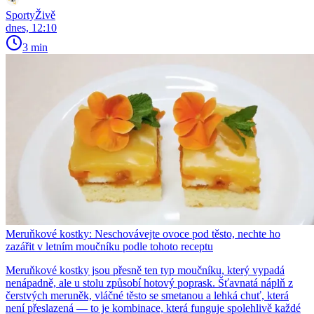
SportyŽivě
dnes, 12:10
3 min
Meruňkové kostky: Neschovávejte ovoce pod těsto, nechte ho
zazářit v letním moučníku podle tohoto receptu
Meruňkové kostky jsou přesně ten typ moučníku, který vypadá
nenápadně, ale u stolu způsobí hotový poprask. Šťavnatá náplň z
čerstvých meruněk, vláčné těsto se smetanou a lehká chuť, která
není přeslazená — to je kombinace, která funguje spolehlivě každé