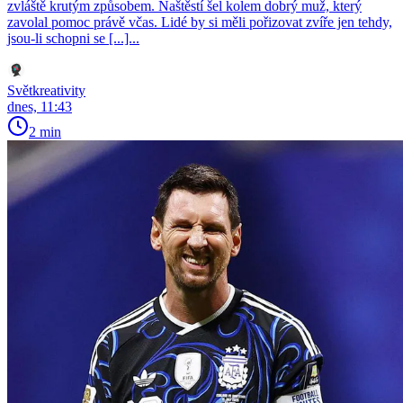
zvláště krutým způsobem. Naštěstí šel kolem dobrý muž, který
zavolal pomoc právě včas. Lidé by si měli pořizovat zvíře jen tehdy,
jsou-li schopni se [...]...
Světkreativity
dnes, 11:43
2 min