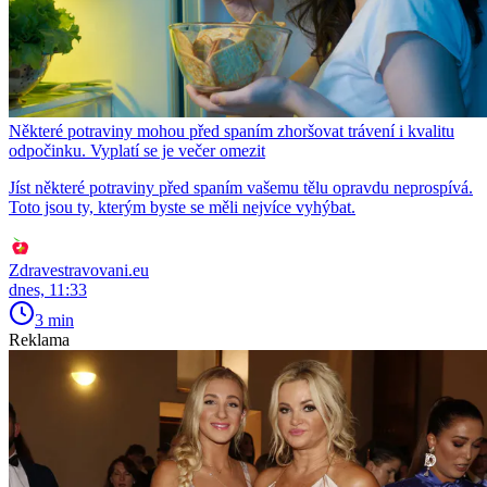
Některé potraviny mohou před spaním zhoršovat trávení i kvalitu
odpočinku. Vyplatí se je večer omezit
Jíst některé potraviny před spaním vašemu tělu opravdu neprospívá.
Toto jsou ty, kterým byste se měli nejvíce vyhýbat.
Zdravestravovani.eu
dnes, 11:33
3 min
Reklama