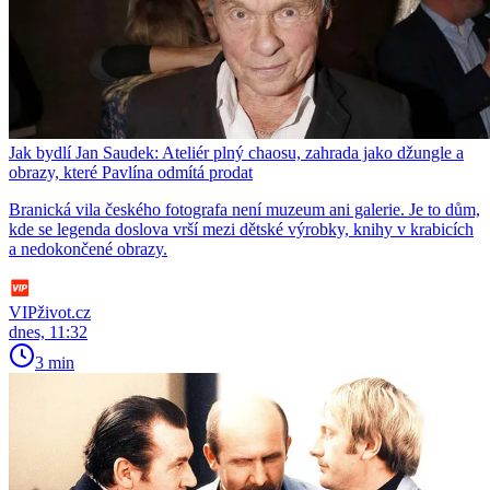
Jak bydlí Jan Saudek: Ateliér plný chaosu, zahrada jako džungle a
obrazy, které Pavlína odmítá prodat
Branická vila českého fotografa není muzeum ani galerie. Je to dům,
kde se legenda doslova vrší mezi dětské výrobky, knihy v krabicích
a nedokončené obrazy.
VIPživot.cz
dnes, 11:32
3 min