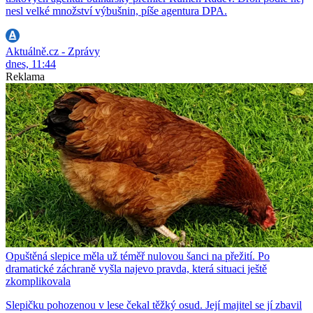
nesl velké množství výbušnin, píše agentura DPA.
Aktuálně.cz - Zprávy
dnes, 11:44
Reklama
Opuštěná slepice měla už téměř nulovou šanci na přežití. Po
dramatické záchraně vyšla najevo pravda, která situaci ještě
zkomplikovala
Slepičku pohozenou v lese čekal těžký osud. Její majitel se jí zbavil