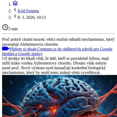
Kód Enigma
8. 3. 2026, 10:13
3 min
Proč pohyb chrání mozek: vědci možná odhalili mechanismus, který
zpomaluje Alzheimerovu chorobu
Přidejte si obsah Centrum.cz do oblíbených zdrojů pro Google
hledání a Google zprávy
Už desítky let lékaři vědí, že lidé, kteří se pravidelně hýbou, mají
nižší riziko vzniku Alzheimerovy choroby. Dlouho však nebylo
jasné proč. Nový výzkum nyní naznačuje konkrétní biologický
mechanismus, který by mohl tento známý efekt vysvětlovat.