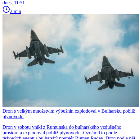
dnes, 11:51
2 min
Dron s velkým množstvím výbušnin explodoval v Bulharsku poblíž
plynovodu
Dron v sobotu vnikl z Rumunska do bulharského vzdušného
prostoru a explodoval poblíž plynovodu. Oznámil to podle
tiskových agentur bulharský premiér Rumen Radev. Dron podle něj