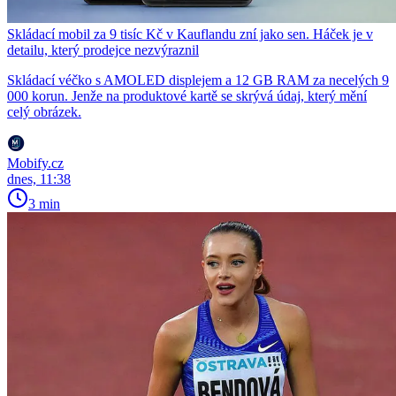
Skládací mobil za 9 tisíc Kč v Kauflandu zní jako sen. Háček je v
detailu, který prodejce nezvýraznil
Skládací véčko s AMOLED displejem a 12 GB RAM za necelých 9
000 korun. Jenže na produktové kartě se skrývá údaj, který mění
celý obrázek.
Mobify.cz
dnes, 11:38
3 min