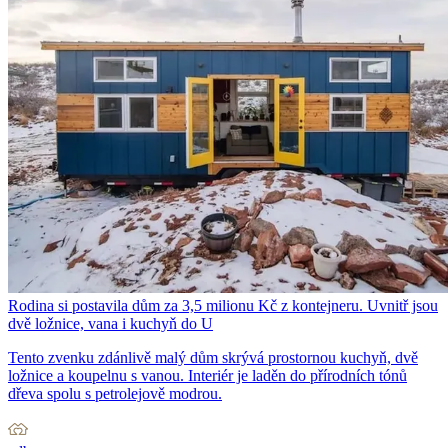
Rodina si postavila dům za 3,5 milionu Kč z kontejneru. Uvnitř jsou
dvě ložnice, vana i kuchyň do U
Tento zvenku zdánlivě malý dům skrývá prostornou kuchyň, dvě
ložnice a koupelnu s vanou. Interiér je laděn do přírodních tónů
dřeva spolu s petrolejově modrou.