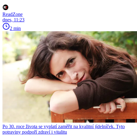
ReadZone
dnes, 11:23
2 min
Po 30. roce života se vyplatí zaměřit na kvalitní jídelníček. Tyto
potraviny podpoří zdraví i vitalitu