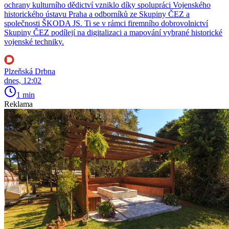
ochrany kulturního dědictví vzniklo díky spolupráci Vojenského
historického ústavu Praha a odborníků ze Skupiny ČEZ a
společnosti ŠKODA JS. Ti se v rámci firemního dobrovolnictví
Skupiny ČEZ podílejí na digitalizaci a mapování vybrané historické
vojenské techniky.
Plzeňská Drbna
dnes, 12:02
1 min
Reklama