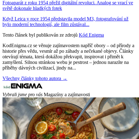
Fotoaparát z roku 1954 přežil digitální revoluci. Analog se vrací ve
světě dokonale hladkých fotek
Když Leica v roce 1954 představila model M3, fotografování už
bylo moderní technologií, ale film zůstával...
Tento článek byl publikován ze zdrojů
Kód Enigma
KodEnigma.cz se věnuje zajímavostem napříč obory – od přírody a
historie přes vědu, vesmír až po záhady a nečekané objevy. Články
otevírají témata, která dokážou překvapit, inspirovat i přimět k
zamyšlení. Silnou stránkou webu je pestrost – jednou narazíte na
příběhy dávných civilizací, jindy na...
Všechny články tohoto autora →
Vybrali jsme pro vás
Magazíny a zajímavosti