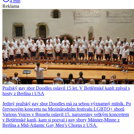
4 min
Reklama
Pražský gay sbor Doodles oslavil 15 let. V Betlémské kapli zpíval s
hosty z Berlína i USA
Jediný pražský gay sbor Doodles má za sebou významný milník. Po
červnovém koncertu na Mezinárodním festivalu LGBTQ+ sborů
Various Voices v Bruselu oslavil 15. narozeniny velkým koncertem
v Betlémské kapli, kam si pozval i gay sbory Männer-Minne z
Berlína a Mid-Atlantic Gay Men’s Chorus z USA.