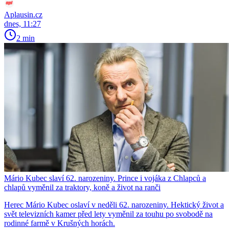
Aplausin.cz
dnes, 11:27
2 min
Mário Kubec slaví 62. narozeniny. Prince i vojáka z Chlapců a
chlapů vyměnil za traktory, koně a život na ranči
Herec Mário Kubec oslaví v neděli 62. narozeniny. Hektický život a
svět televizních kamer před lety vyměnil za touhu po svobodě na
rodinné farmě v Krušných horách.