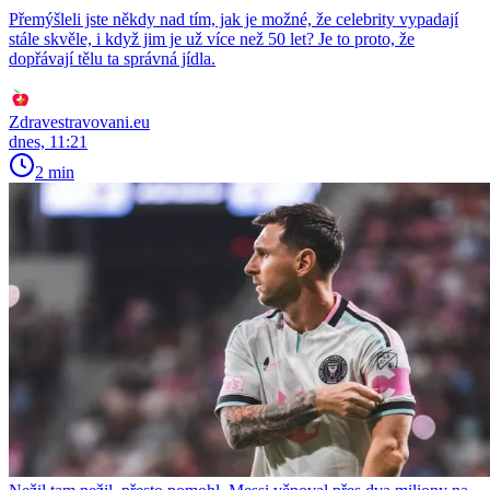
Přemýšleli jste někdy nad tím, jak je možné, že celebrity vypadají
stále skvěle, i když jim je už více než 50 let? Je to proto, že
dopřávají tělu ta správná jídla.
Zdravestravovani.eu
dnes, 11:21
2 min