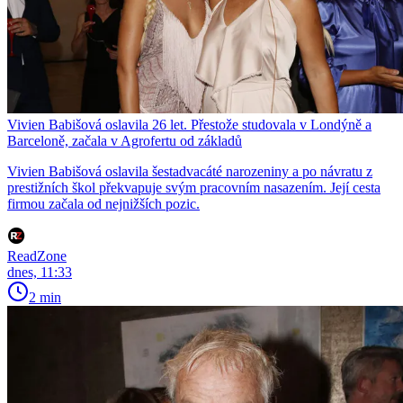
Vivien Babišová oslavila 26 let. Přestože studovala v Londýně a
Barceloně, začala v Agrofertu od základů
Vivien Babišová oslavila šestadvacáté narozeniny a po návratu z
prestižních škol překvapuje svým pracovním nasazením. Její cesta
firmou začala od nejnižších pozic.
ReadZone
dnes, 11:33
2 min