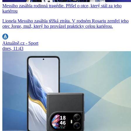
Messiho zasáhla rodinná tragédie. Přišel o otce, který stál za jeho
kariérou
Lionela Messiho zasáhla těžká ztráta. V rodném Rosariu zemřel jeho
otec Jorge, muž, který ho provázel prakticky celou kariérou.
Aktuálně.cz - Sport
dnes, 11:43