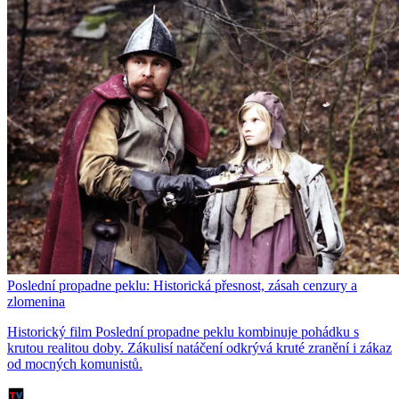
Poslední propadne peklu: Historická přesnost, zásah cenzury a
zlomenina
Historický film Poslední propadne peklu kombinuje pohádku s
krutou realitou doby. Zákulisí natáčení odkrývá kruté zranění i zákaz
od mocných komunistů.