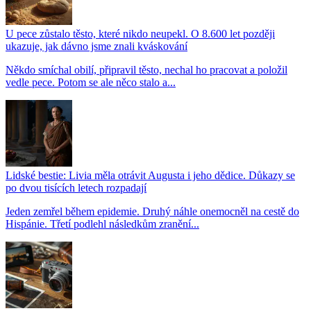
U pece zůstalo těsto, které nikdo neupekl. O 8.600 let později
ukazuje, jak dávno jsme znali kváskování
Někdo smíchal obilí, připravil těsto, nechal ho pracovat a položil
vedle pece. Potom se ale něco stalo a...
Lidské bestie: Livia měla otrávit Augusta i jeho dědice. Důkazy se
po dvou tisících letech rozpadají
Jeden zemřel během epidemie. Druhý náhle onemocněl na cestě do
Hispánie. Třetí podlehl následkům zranění...