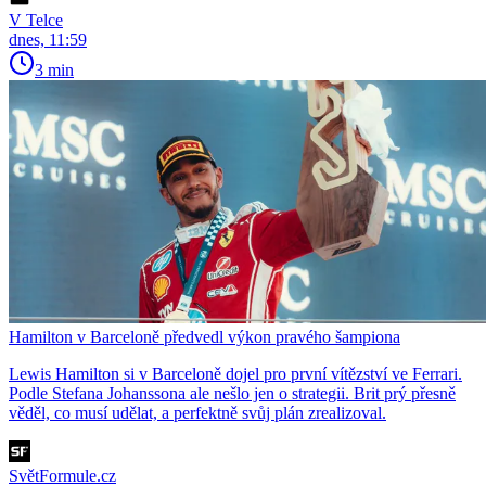
V Telce
dnes, 11:59
3 min
Hamilton v Barceloně předvedl výkon pravého šampiona
Lewis Hamilton si v Barceloně dojel pro první vítězství ve Ferrari.
Podle Stefana Johanssona ale nešlo jen o strategii. Brit prý přesně
věděl, co musí udělat, a perfektně svůj plán zrealizoval.
SvětFormule.cz