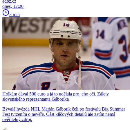
adbz.cz
dnes, 12:20
3 min
Holkám dával 500 euro a já to udělala pro jeho oči. Zálety
slovenského reprezentanta Gáboríka
Bývalá hvězda NHL Marián Gáborík čelí po festivalu Big Summer
Fest tvrzením o nevěře. Část klíčových detailů ale zatím nemá
ověřitelný zdroj.