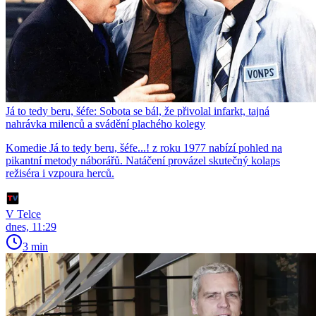
Já to tedy beru, šéfe: Sobota se bál, že přivolal infarkt, tajná
nahrávka milenců a svádění plachého kolegy
Komedie Já to tedy beru, šéfe...! z roku 1977 nabízí pohled na
pikantní metody náborářů. Natáčení provázel skutečný kolaps
režiséra i vzpoura herců.
V Telce
dnes, 11:29
3 min