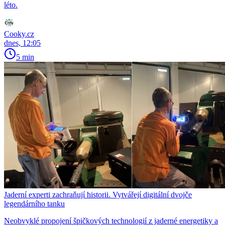
léto.
Cooky.cz
dnes, 12:05
5 min
Jaderní experti zachraňují historii. Vytvářejí digitální dvojče
legendárního tanku
Neobvyklé propojení špičkových technologií z jaderné energetiky a