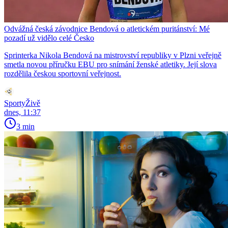
Odvážná česká závodnice Bendová o atletickém puritánství: Mé
pozadí už vidělo celé Česko
Sprinterka Nikola Bendová na mistrovství republiky v Plzni veřejně
smetla novou příručku EBU pro snímání ženské atletiky. Její slova
rozdělila českou sportovní veřejnost.
SportyŽivě
dnes, 11:37
3 min