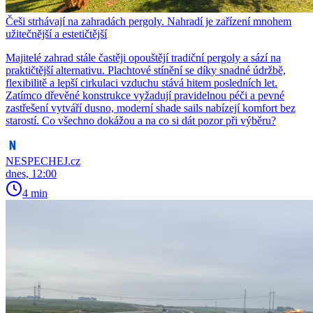
Češi strhávají na zahradách pergoly. Nahradí je zařízení mnohem
užitečnější a estetičtější
Majitelé zahrad stále častěji opouštějí tradiční pergoly a sází na
praktičtější alternativu. Plachtové stínění se díky snadné údržbě,
flexibilitě a lepší cirkulaci vzduchu stává hitem posledních let.
Zatímco dřevěné konstrukce vyžadují pravidelnou péči a pevné
zastřešení vytváří dusno, moderní shade sails nabízejí komfort bez
starostí. Co všechno dokážou a na co si dát pozor při výběru?
NESPECHEJ.cz
dnes, 12:00
4 min