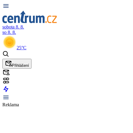
sobota 8. 8.
so 8. 8.
25°C
Přihlášení
Reklama