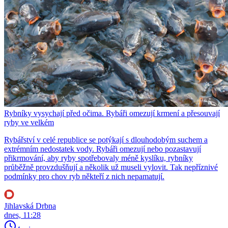
Rybníky vysychají před očima. Rybáři omezují krmení a přesouvají
ryby ve velkém
Rybářství v celé republice se potýkají s dlouhodobým suchem a
extrémním nedostatek vody. Rybáři omezují nebo pozastavují
přikrmování, aby ryby spotřebovaly méně kyslíku, rybníky
průběžně provzdušňují a několik už museli vylovit. Tak nepříznivé
podmínky pro chov ryb někteří z nich nepamatují.
Jihlavská Drbna
dnes, 11:28