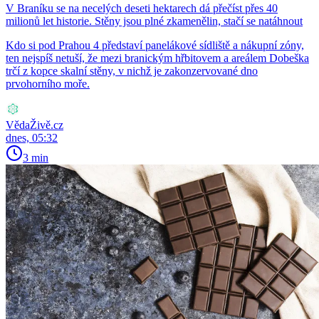
V Braníku se na necelých deseti hektarech dá přečíst přes 40
milionů let historie. Stěny jsou plné zkamenělin, stačí se natáhnout
Kdo si pod Prahou 4 představí panelákové sídliště a nákupní zóny,
ten nejspíš netuší, že mezi branickým hřbitovem a areálem Dobeška
trčí z kopce skalní stěny, v nichž je zakonzervované dno
prvohorního moře.
VědaŽivě.cz
dnes, 05:32
3 min