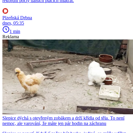
rekordní počty dalších ptačích mláďat.
Plzeňská Drbna
dnes, 05:35
1 min
Reklama
Slepice dýchá s otevřeným zobákem a drží křídla od těla. To není
nemoc, ale varování, že máte jen pár hodin na záchranu