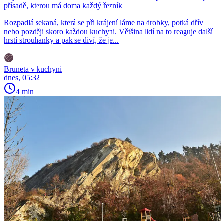
přísadě, kterou má doma každý řezník
Rozpadlá sekaná, která se při krájení láme na drobky, potká dřív
nebo později skoro každou kuchyni. Většina lidí na to reaguje další
hrstí strouhanky a pak se diví, že je...
Bruneta v kuchyni
dnes, 05:32
4 min