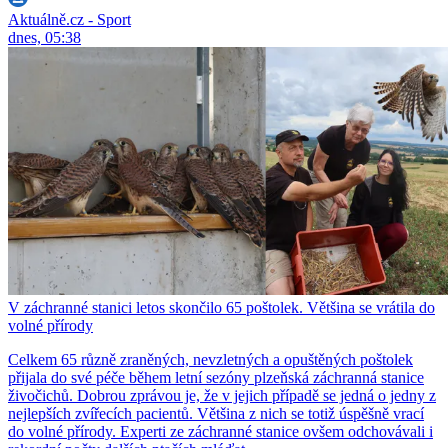
Aktuálně.cz - Sport
dnes, 05:38
V záchranné stanici letos skončilo 65 poštolek. Většina se vrátila do
volné přírody
Celkem 65 různě zraněných, nevzletných a opuštěných poštolek
přijala do své péče během letní sezóny plzeňská záchranná stanice
živočichů. Dobrou zprávou je, že v jejich případě se jedná o jedny z
nejlepších zvířecích pacientů. Většina z nich se totiž úspěšně vrací
do volné přírody. Experti ze záchranné stanice ovšem odchovávali i