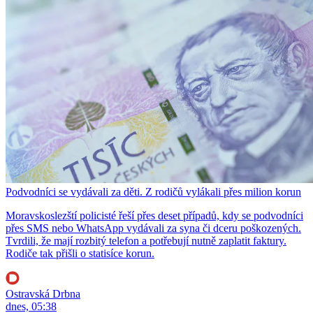
Podvodníci se vydávali za děti. Z rodičů vylákali přes milion korun
Moravskoslezští policisté řeší přes deset případů, kdy se podvodníci
přes SMS nebo WhatsApp vydávali za syna či dceru poškozených.
Tvrdili, že mají rozbitý telefon a potřebují nutně zaplatit faktury.
Rodiče tak přišli o statisíce korun.
Ostravská Drbna
dnes, 05:38