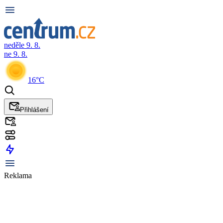
neděle 9. 8.
ne 9. 8.
16°C
Přihlášení
Reklama