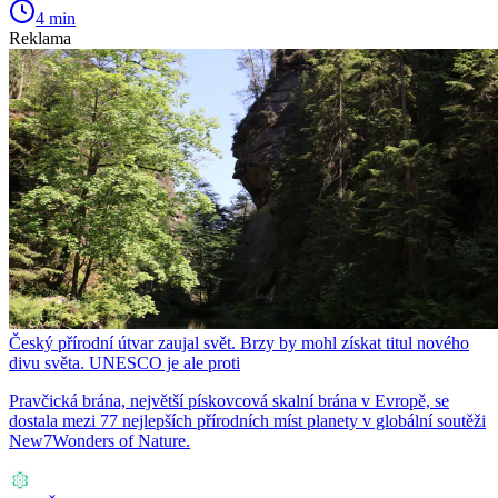
4 min
Reklama
Český přírodní útvar zaujal svět. Brzy by mohl získat titul nového
divu světa. UNESCO je ale proti
Pravčická brána, největší pískovcová skalní brána v Evropě, se
dostala mezi 77 nejlepších přírodních míst planety v globální soutěži
New7Wonders of Nature.