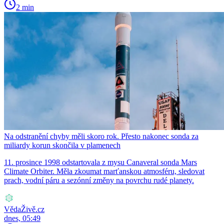
2 min
Na odstranění chyby měli skoro rok. Přesto nakonec sonda za
miliardy korun skončila v plamenech
11. prosince 1998 odstartovala z mysu Canaveral sonda Mars
Climate Orbiter. Měla zkoumat marťanskou atmosféru, sledovat
prach, vodní páru a sezónní změny na povrchu rudé planety.
VědaŽivě.cz
dnes, 05:49