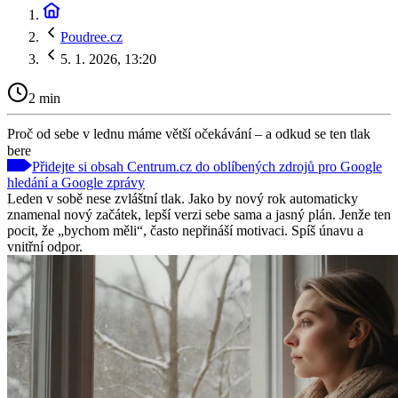
Poudree.cz
5. 1. 2026, 13:20
2 min
Proč od sebe v lednu máme větší očekávání – a odkud se ten tlak
bere
Přidejte si obsah Centrum.cz do oblíbených zdrojů pro Google
hledání a Google zprávy
Leden v sobě nese zvláštní tlak. Jako by nový rok automaticky
znamenal nový začátek, lepší verzi sebe sama a jasný plán. Jenže ten
pocit, že „bychom měli“, často nepřináší motivaci. Spíš únavu a
vnitřní odpor.