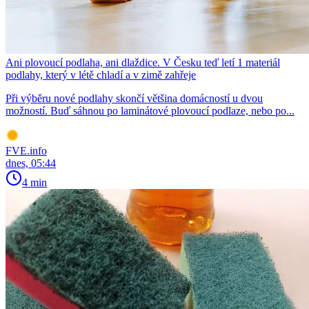
Ani plovoucí podlaha, ani dlaždice. V Česku teď letí 1 materiál
podlahy, který v létě chladí a v zimě zahřeje
Při výběru nové podlahy skončí většina domácností u dvou
možností. Buď sáhnou po laminátové plovoucí podlaze, nebo po...
FVE.info
dnes, 05:44
4 min