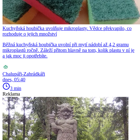
Kuchyňská houbička uvolňuje mikroplasty. Vědce překvapilo, co
rozhoduje o jejich množství
Běžná kuchyňská houbička uvolní při mytí nádobí až 4,2 gramu
mikroplastů ročně. Záleží přitom hlavně na tom, kolik plastu v ní je
a jak moc ji opotřebíte.
Chalupáři-Zahrádkáři
dnes, 05:40
3 min
Reklama