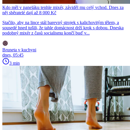
Kdo měl v paneláku tenhle mixér, záviděl mu celý vchod. Dnes za
něj sběratelé dají až 8 000 Kč
Stačilo, aby na lince stál barevný strojek s kalichovitým tělem, a
sousedé hned tušili, že tahle domácnost drží krok s dobou. Dneska
podobný mixér z časů socialismu končí buď v...
Bruneta v kuchyni
dnes, 05:45
3 min