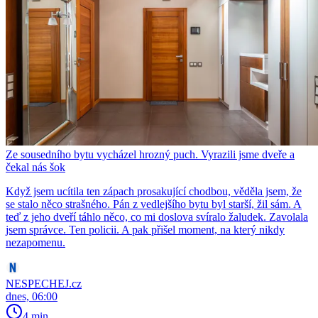
Ze sousedního bytu vycházel hrozný puch. Vyrazili jsme dveře a
čekal nás šok
Když jsem ucítila ten zápach prosakující chodbou, věděla jsem, že
se stalo něco strašného. Pán z vedlejšího bytu byl starší, žil sám. A
teď z jeho dveří táhlo něco, co mi doslova svíralo žaludek. Zavolala
jsem správce. Ten policii. A pak přišel moment, na který nikdy
nezapomenu.
NESPECHEJ.cz
dnes, 06:00
4 min