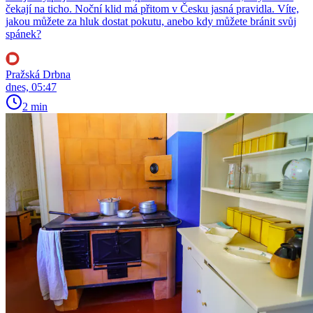
čekají na ticho. Noční klid má přitom v Česku jasná pravidla. Víte,
jakou můžete za hluk dostat pokutu, anebo kdy můžete bránit svůj
spánek?
Pražská Drbna
dnes, 05:47
2 min