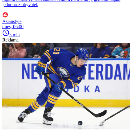
jednoho z obyvatel.
Asianstyle
dnes, 06:00
3 min
Reklama