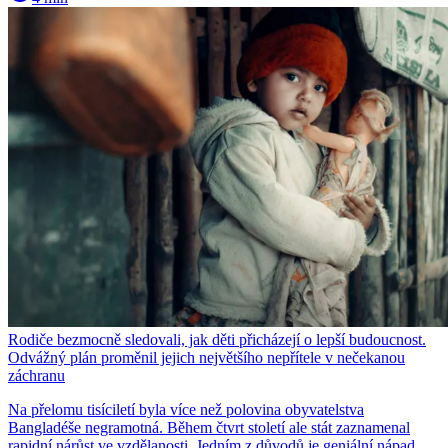
Rodiče bezmocně sledovali, jak děti přicházejí o lepší budoucnost.
Odvážný plán proměnil jejich největšího nepřítele v nečekanou
záchranu
Na přelomu tisíciletí byla více než polovina obyvatelstva
Bangladéše negramotná. Během čtvrt století ale stát zaznamenal
rapidní nárůst ve vzdělanosti. Jedním z důvodů je geniální nápad