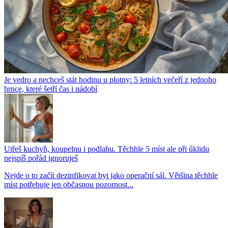
Je vedro a nechceš stát hodinu u plotny: 5 letních večeří z jednoho
hrnce, které šetří čas i nádobí
Utřeš kuchyň, koupelnu i podlahu. Těchhle 5 míst ale při úklidu
nejspíš pořád ignoruješ
Nejde o to začít dezinfikovat byt jako operační sál. Většina těchhle
míst potřebuje jen občasnou pozornost...