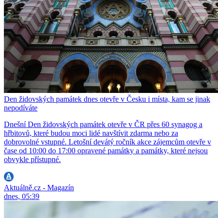
Den židovských památek dnes otevře v Česku i místa, kam se jinak
nepodíváte
Dnešní Den židovských památek otevře v ČR přes 60 synagog a
hřbitovů, které budou moci lidé navštívit zdarma nebo za
dobrovolné vstupné. Letošní devátý ročník akce zájemcům otevře v
čase od 10:00 do 17:00 opravené památky a památky, které nejsou
obvykle přístupné.
Aktuálně.cz - Magazín
dnes, 05:39