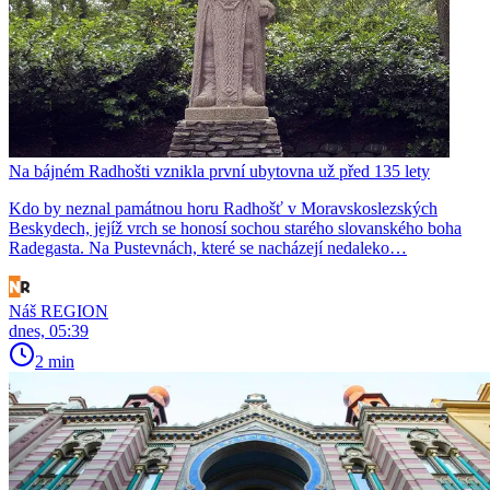
Na bájném Radhošti vznikla první ubytovna už před 135 lety
Kdo by neznal památnou horu Radhošť v Moravskoslezských
Beskydech, jejíž vrch se honosí sochou starého slovanského boha
Radegasta. Na Pustevnách, které se nacházejí nedaleko…
Náš REGION
dnes, 05:39
2 min