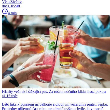
VědaŽivě.cz
dnes, 05:48
4 min
Hlasitý večírek i štěkající pes. Za rušení nočního klidu hrozí pokuta
až 15 tisíc
Léto láká k posezení na balkoně a dlouhým večerům s přáteli venku.
Pro jedny příjemná část roku, pro druhé ovšem chvíle, kdy marně