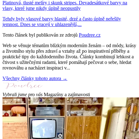
Platinová, tlusté melíry i skunk stripes. Devadesátkové barvy na
vlasy, které jsme nikdy úplně neopustily
Tehdy byly vlasové barvy hlasité, drzé a často úplně neřešily
jemnost. Dnes se vracejí v uhlazenější,...
Tento článek byl publikován ze zdrojů
Poudree.cz
Web se věnuje tématům blízkým moderním ženám – od módy, krásy
a životního stylu přes zdraví a vztahy až po inspirativní příběhy a
praktické tipy do každodenního života. Články kombinují lehkost a
čtivost s užitečnými radami, které pomáhají pečovat o sebe, hledat
rovnováhu a nacházet inspiraci v...
Všechny články tohoto autora →
Vybrali jsme pro vás
Magazíny a zajímavosti