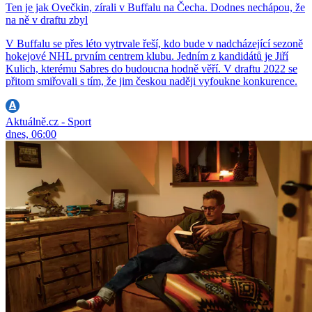
Ten je jak Ovečkin, zírali v Buffalu na Čecha. Dodnes nechápou, že
na ně v draftu zbyl
V Buffalu se přes léto vytrvale řeší, kdo bude v nadcházející sezoně
hokejové NHL prvním centrem klubu. Jedním z kandidátů je Jiří
Kulich, kterému Sabres do budoucna hodně věří. V draftu 2022 se
přitom smiřovali s tím, že jim českou naději vyfoukne konkurence.
Aktuálně.cz - Sport
dnes, 06:00