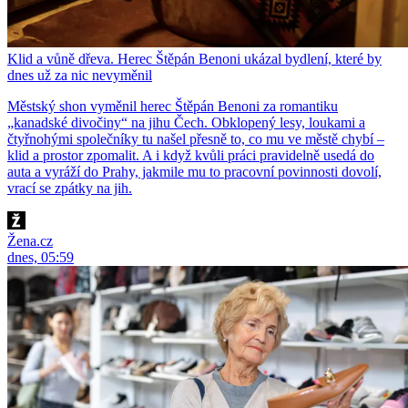
Klid a vůně dřeva. Herec Štěpán Benoni ukázal bydlení, které by
dnes už za nic nevyměnil
Městský shon vyměnil herec Štěpán Benoni za romantiku
„kanadské divočiny“ na jihu Čech. Obklopený lesy, loukami a
čtyřnohými společníky tu našel přesně to, co mu ve městě chybí –
klid a prostor zpomalit. A i když kvůli práci pravidelně usedá do
auta a vyráží do Prahy, jakmile mu to pracovní povinnosti dovolí,
vrací se zpátky na jih.
Žena.cz
dnes, 05:59