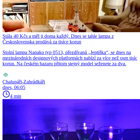
Stála 40 Kčs a měl ji doma každý. Dnes se tahle lampa z
Československa prodává za tisíce korun
Stolní lampa Napako typ 0513, přezdívaná „Jeptiška“, se dnes na
mezinárodních designových platformách nabízí za více než osm tisíc
korun. Na českém bazaru přitom stejný model seženete za dva.
Chalupáři-Zahrádkáři
dnes, 06:05
4 min