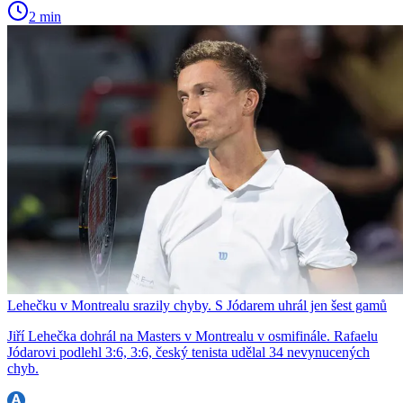
2 min
Lehečku v Montrealu srazily chyby. S Jódarem uhrál jen šest gamů
Jiří Lehečka dohrál na Masters v Montrealu v osmifinále. Rafaelu
Jódarovi podlehl 3:6, 3:6, český tenista udělal 34 nevynucených
chyb.