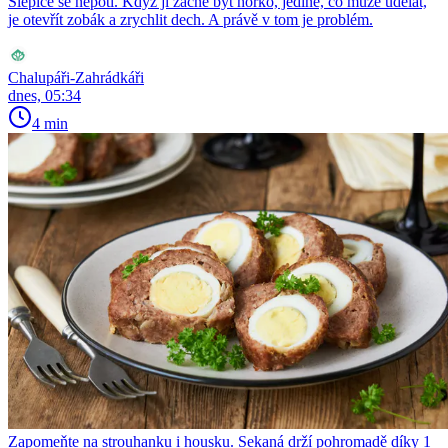
Slepice se nepotí. Když jí začne být horko, jediné, co může udělat,
je otevřít zobák a zrychlit dech. A právě v tom je problém.
Chalupáři-Zahrádkáři
dnes, 05:34
4 min
Zapomeňte na strouhanku i housku. Sekaná drží pohromadě díky 1