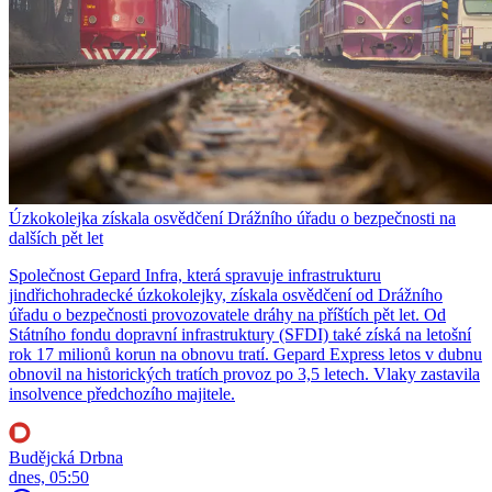
Úzkokolejka získala osvědčení Drážního úřadu o bezpečnosti na
dalších pět let
Společnost Gepard Infra, která spravuje infrastrukturu
jindřichohradecké úzkokolejky, získala osvědčení od Drážního
úřadu o bezpečnosti provozovatele dráhy na příštích pět let. Od
Státního fondu dopravní infrastruktury (SFDI) také získá na letošní
rok 17 milionů korun na obnovu tratí. Gepard Express letos v dubnu
obnovil na historických tratích provoz po 3,5 letech. Vlaky zastavila
insolvence předchozího majitele.
Budějcká Drbna
dnes, 05:50