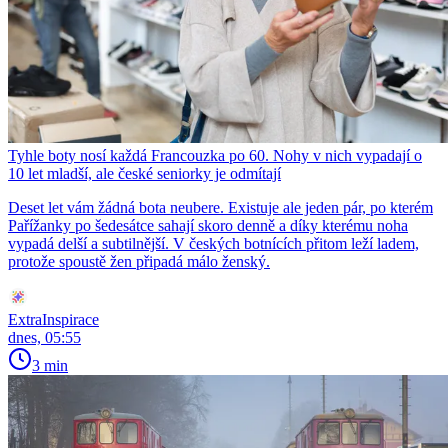
Tyhle boty nosí každá Francouzka po 60. Nohy v nich vypadají o
10 let mladší, ale české seniorky je odmítají
Deset let vám žádná bota neubere. Existuje ale jeden pár, po kterém
Pařížanky po šedesátce sahají skoro denně a díky kterému noha
vypadá delší a subtilnější. V českých botnících přitom leží ladem,
protože spoustě žen připadá málo ženský.
ExtraInspirace
dnes, 05:55
3 min