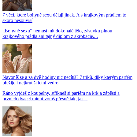
7 věcí, které bohyně sexu dělají jinak. A s krajkovým prádlem to
skoro nesouvisí
„Bohyně sexu“ nemusí mít dokonalé tělo, zásuvku plnou
krajkového prádla ani tajný diplom z akrobacie....
Navoníš se a za dvě hodiny nic necítíš? 7 triků, díky kterým parfém
přežije i nejkrutjší letní vedro
Ráno vyjdeš z koupelny, stříkneš si parfém na krk a zápěstí a
prvních dvacet minut voníš přesně tak, jak...