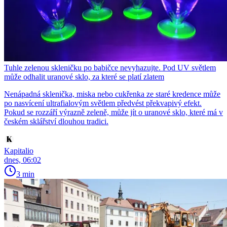
Tuhle zelenou skleničku po babičce nevyhazujte. Pod UV světlem
může odhalit uranové sklo, za které se platí zlatem
Nenápadná sklenička, miska nebo cukřenka ze staré kredence může
po nasvícení ultrafialovým světlem předvést překvapivý efekt.
Pokud se rozzáří výrazně zeleně, může jít o uranové sklo, které má v
českém sklářství dlouhou tradici.
Kapitalio
dnes, 06:02
3 min