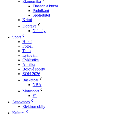
Ekonomika
Finance a burza
Podnikání
Spotřebitel
Krimi
Doprava
Nehody
Sport
Hokej
Fotbal
Tenis
Lyžování
Cyklistika
Atletika
Bojové sporty
ZOH 2026
Basketbal
NBA
Motosport
F1
Auto-moto
Elektromobily
Kultura