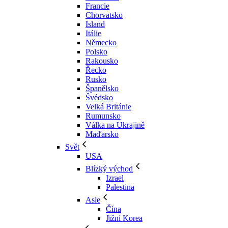
Francie
Chorvatsko
Island
Itálie
Německo
Polsko
Rakousko
Řecko
Rusko
Španělsko
Švédsko
Velká Británie
Rumunsko
Válka na Ukrajině
Maďarsko
Svět
USA
Blízký východ
Izrael
Palestina
Asie
Čína
Jižní Korea