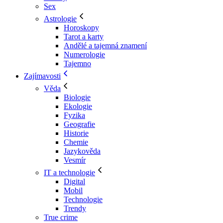
Sex
Astrologie
Horoskopy
Tarot a karty
Andělé a tajemná znamení
Numerologie
Tajemno
Zajímavosti
Věda
Biologie
Ekologie
Fyzika
Geografie
Historie
Chemie
Jazykověda
Vesmír
IT a technologie
Digital
Mobil
Technologie
Trendy
True crime