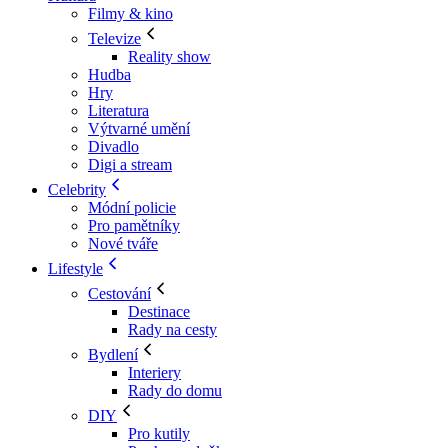
Filmy & kino
Televize
Reality show
Hudba
Hry
Literatura
Výtvarné umění
Divadlo
Digi a stream
Celebrity
Módní policie
Pro pamětníky
Nové tváře
Lifestyle
Cestování
Destinace
Rady na cesty
Bydlení
Interiery
Rady do domu
DIY
Pro kutily