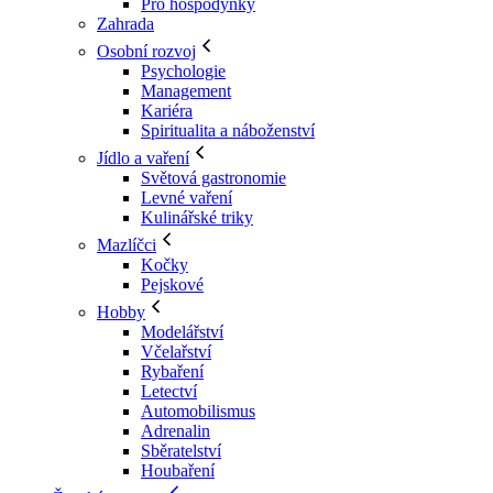
Pro hospodyňky
Zahrada
Osobní rozvoj
Psychologie
Management
Kariéra
Spiritualita a náboženství
Jídlo a vaření
Světová gastronomie
Levné vaření
Kulinářské triky
Mazlíčci
Kočky
Pejskové
Hobby
Modelářství
Včelařství
Rybaření
Letectví
Automobilismus
Adrenalin
Sběratelství
Houbaření