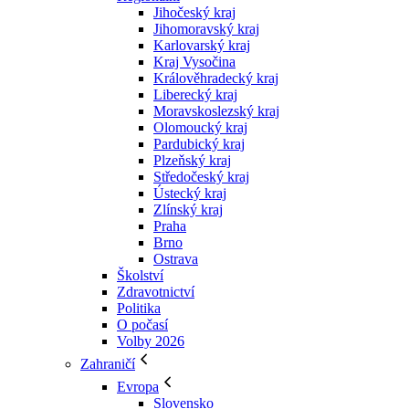
Jihočeský kraj
Jihomoravský kraj
Karlovarský kraj
Kraj Vysočina
Králověhradecký kraj
Liberecký kraj
Moravskoslezský kraj
Olomoucký kraj
Pardubický kraj
Plzeňský kraj
Středočeský kraj
Ústecký kraj
Zlínský kraj
Praha
Brno
Ostrava
Školství
Zdravotnictví
Politika
O počasí
Volby 2026
Zahraničí
Evropa
Slovensko