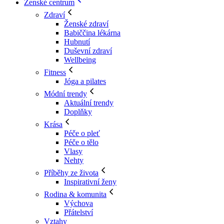
Ženské centrum
Zdraví
Ženské zdraví
Babiččina lékárna
Hubnutí
Duševní zdraví
Wellbeing
Fitness
Jóga a pilates
Módní trendy
Aktuální trendy
Doplňky
Krása
Péče o pleť
Péče o tělo
Vlasy
Nehty
Příběhy ze života
Inspirativní ženy
Rodina & komunita
Výchova
Přátelství
Vztahy