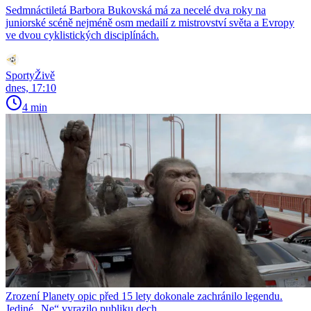
Sedmnáctiletá Barbora Bukovská má za necelé dva roky na
juniorské scéně nejméně osm medailí z mistrovství světa a Evropy
ve dvou cyklistických disciplínách.
SportyŽivě
dnes, 17:10
4 min
Zrození Planety opic před 15 lety dokonale zachránilo legendu.
Jediné „Ne“ vyrazilo publiku dech