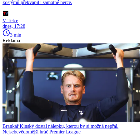
kostýmů překvapil i samotné herce.
V Telce
dnes, 17:28
3 min
Reklama
Brankář Kinský dostal nálepku, kterou by si možná nepřál.
Nejsebevědomější hráč Premier League