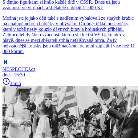
S těmito figurkami si hrálo každé dítě v ČSSR. Dnes už jsou
vzácností ve vitrínách a sbětatelé nabízíjí 11 000 Kč
Možná jste je jako děti také s nadšením vybalovali ze starých krabic
na chalupě nebo u babičky v obýváku. Drobné, těžké postavičky,
které v sobě nesly kouzlo dávných bitev a hrdinských příběhů.
Zatímco tehdy šlo o vzácnost, kterou si kluci střežili jako oko v
hlavě, dnes se mezi sběrateli strhla nefalšovaná bitva. Za ty
nejvzácnější kousky jsou totiž nadšenci ochotni zaplatit i více než 11
000 korun.
NESPECHEJ.cz
dnes, 16:30
3 min