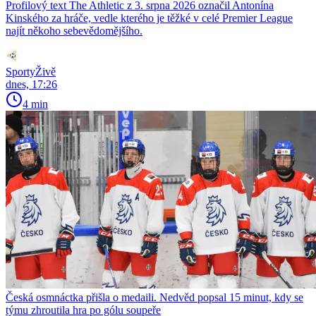
Profilový text The Athletic z 3. srpna 2026 označil Antonína
Kinského za hráče, vedle kterého je těžké v celé Premier League
najít někoho sebevědomějšího.
SportyŽivě
dnes, 17:26
4 min
Česká osmnáctka přišla o medaili. Nedvěd popsal 15 minut, kdy se
týmu zhroutila hra po gólu soupeře