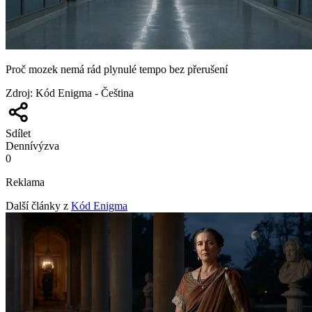
Proč mozek nemá rád plynulé tempo bez přerušení
Zdroj
:
Kód Enigma - Čeština
Sdílet
Denní
výzva
0
Reklama
Další články z
Kód Enigma