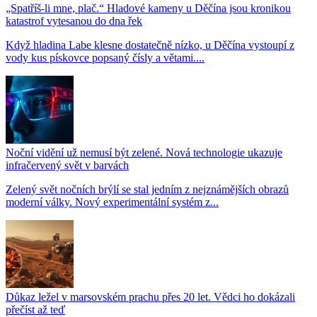
„Spatříš-li mne, plač.“ Hladové kameny u Děčína jsou kronikou
katastrof vytesanou do dna řek
Když hladina Labe klesne dostatečně nízko, u Děčína vystoupí z
vody kus pískovce popsaný čísly a větami....
Noční vidění už nemusí být zelené. Nová technologie ukazuje
infračervený svět v barvách
Zelený svět nočních brýlí se stal jedním z nejznámějších obrazů
moderní války. Nový experimentální systém z...
Důkaz ležel v marsovském prachu přes 20 let. Vědci ho dokázali
přečíst až teď