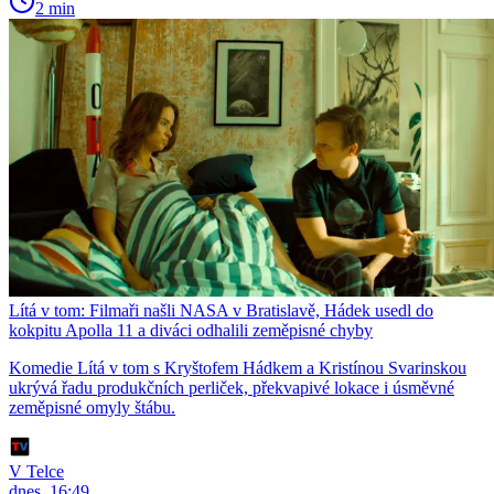
2 min
Lítá v tom: Filmaři našli NASA v Bratislavě, Hádek usedl do
kokpitu Apolla 11 a diváci odhalili zeměpisné chyby
Komedie Lítá v tom s Kryštofem Hádkem a Kristínou Svarinskou
ukrývá řadu produkčních perliček, překvapivé lokace i úsměvné
zeměpisné omyly štábu.
V Telce
dnes, 16:49