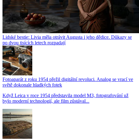
Lidské bestie: Livia měla otrávit Augusta i jeho dědice. Důkazy se
po dvou tisících letech rozpadají
Fotoaparát z roku 1954 přežil digitální revoluci. Analog se vrací ve
světě dokonale hladkých fotek
Když Leica v roce 1954 představila model M3, fotografování už
bylo moderní technologií, ale film zůstával...