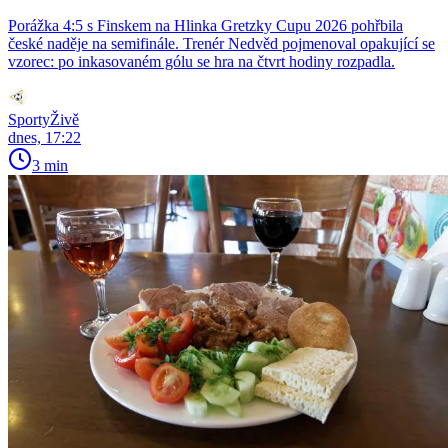
Porážka 4:5 s Finskem na Hlinka Gretzky Cupu 2026 pohřbila
české naděje na semifinále. Trenér Nedvěd pojmenoval opakující se
vzorec: po inkasovaném gólu se hra na čtvrt hodiny rozpadla.
SportyŽivě
dnes, 17:22
3 min