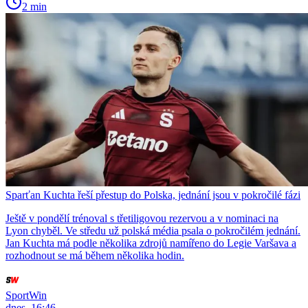
2 min
Sparťan Kuchta řeší přestup do Polska, jednání jsou v pokročilé fázi
Ještě v pondělí trénoval s třetiligovou rezervou a v nominaci na
Lyon chyběl. Ve středu už polská média psala o pokročilém jednání.
Jan Kuchta má podle několika zdrojů namířeno do Legie Varšava a
rozhodnout se má během několika hodin.
SportWin
dnes, 16:46