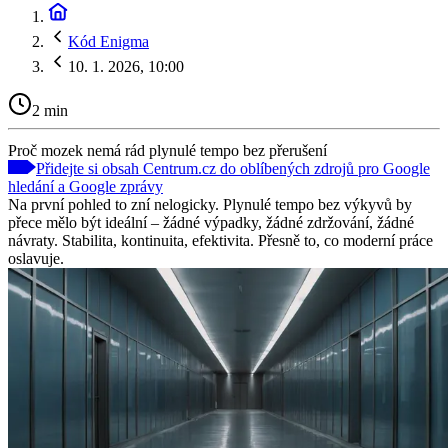
Kód Enigma
10. 1. 2026, 10:00
2 min
Proč mozek nemá rád plynulé tempo bez přerušení
Přidejte si obsah Centrum.cz do oblíbených zdrojů pro Google
hledání a Google zprávy
Na první pohled to zní nelogicky. Plynulé tempo bez výkyvů by
přece mělo být ideální – žádné výpadky, žádné zdržování, žádné
návraty. Stabilita, kontinuita, efektivita. Přesně to, co moderní práce
oslavuje.