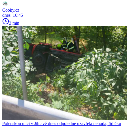
Cooky.cz
dnes, 16:45
3 min
Polenskou ulici v Jihlavě dnes odpoledne uzavřela nehoda, řidičku