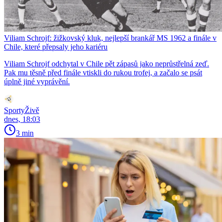
Viliam Schrojf: žižkovský kluk, nejlepší brankář MS 1962 a finále v
Chile, které přepsaly jeho kariéru
Viliam Schrojf odchytal v Chile pět zápasů jako neprůstřelná zeď.
Pak mu těsně před finále vtiskli do rukou trofej, a začalo se psát
úplně jiné vyprávění.
SportyŽivě
dnes, 18:03
3 min