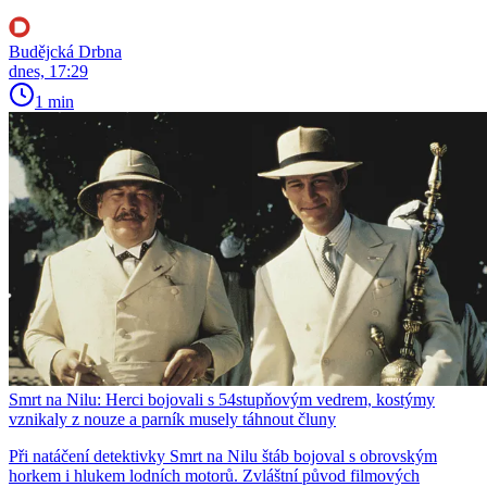
Budějcká Drbna
dnes, 17:29
1 min
Smrt na Nilu: Herci bojovali s 54stupňovým vedrem, kostýmy
vznikaly z nouze a parník musely táhnout čluny
Při natáčení detektivky Smrt na Nilu štáb bojoval s obrovským
horkem i hlukem lodních motorů. Zvláštní původ filmových