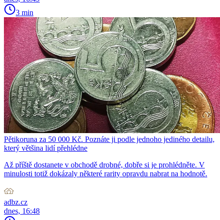
3 min
Pětikoruna za 50 000 Kč. Poznáte ji podle jednoho jediného detailu,
který většina lidí přehlédne
Až příště dostanete v obchodě drobné, dobře si je prohlédněte. V
minulosti totiž dokázaly některé rarity opravdu nabrat na hodnotě.
adbz.cz
dnes, 16:48