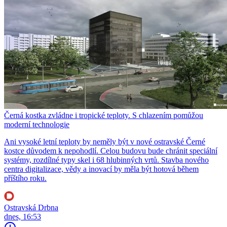
Černá kostka zvládne i tropické teploty. S chlazením pomůžou
moderní technologie
Ani vysoké letní teploty by neměly být v nové ostravské Černé
kostce důvodem k nepohodlí. Celou budovu bude chránit speciální
systémy, rozdílné typy skel i 68 hlubinných vrtů. Stavba nového
centra digitalizace, vědy a inovací by měla být hotová během
příštího roku.
Ostravská Drbna
dnes, 16:53