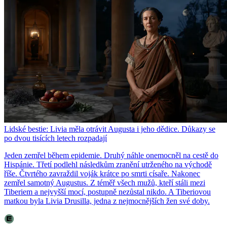
Lidské bestie: Livia měla otrávit Augusta i jeho dědice. Důkazy se
po dvou tisících letech rozpadají
Jeden zemřel během epidemie. Druhý náhle onemocněl na cestě do
Hispánie. Třetí podlehl následkům zranění utrženého na východě
říše. Čtvrtého zavraždil voják krátce po smrti císaře. Nakonec
zemřel samotný Augustus. Z téměř všech mužů, kteří stáli mezi
Tiberiem a nejvyšší mocí, postupně nezůstal nikdo. A Tiberiovou
matkou byla Livia Drusilla, jedna z nejmocnějších žen své doby.