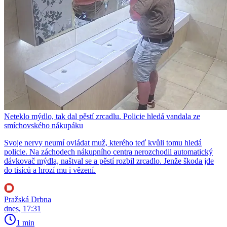
Neteklo mýdlo, tak dal pěstí zrcadlu. Policie hledá vandala ze
smíchovského nákupáku
Svoje nervy neumí ovládat muž, kterého teď kvůli tomu hledá
policie. Na záchodech nákupního centra nerozchodil automatický
dávkovač mýdla, naštval se a pěstí rozbil zrcadlo. Jenže škoda jde
do tisíců a hrozí mu i vězení.
Pražská Drbna
dnes, 17:31
1 min