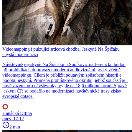
Videomapping i pulzující srdcová chodba. Jeskyně Na Špičáku
chystá modernizaci
Návštěvníky jeskyně Na Špičáku u Supíkovic na Jesenicku budou
při prohlídkách doprovázet moderní audiovizuální prvky včetně
videomappingu. Cílem je přiblížit poutavým způsobem historii a
podobu jeskyní. Proměna prohlídkového okruhu, jehož součástí je i
nové zázemí pro návštěvníky, vyjde na 18,6 milionu korun. Správě
jeskyní ČR se podařilo na modernizaci návštěvnické trasy získat
evropské dotace.
Hanácká Drbna
dnes, 17:12
2 min