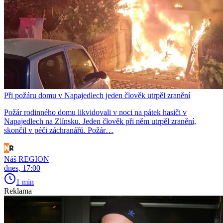
Při požáru domu v Napajedlech jeden člověk utrpěl zranění
Požár rodinného domu likvidovali v noci na pátek hasiči v
Napajedlech na Zlínsku. Jeden člověk při něm utrpěl zranění,
skončil v péči záchranářů. Požár…
Náš REGION
dnes, 17:00
1 min
Reklama