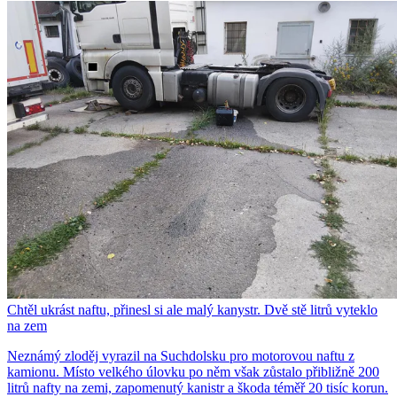
Chtěl ukrást naftu, přinesl si ale malý kanystr. Dvě stě litrů vyteklo
na zem
Neznámý zloděj vyrazil na Suchdolsku pro motorovou naftu z
kamionu. Místo velkého úlovku po něm však zůstalo přibližně 200
litrů nafty na zemi, zapomenutý kanistr a škoda téměř 20 tisíc korun.