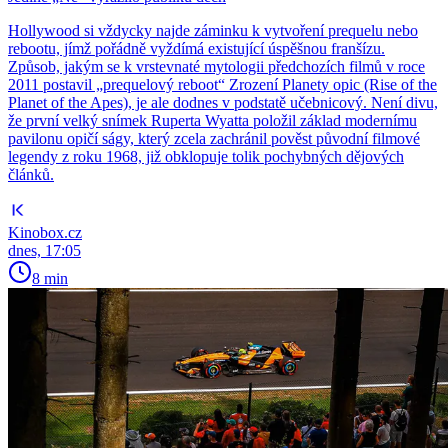
Hollywood si vždycky najde záminku k vytvoření prequelu nebo
rebootu, jímž pořádně vyždímá existující úspěšnou franšízu.
Způsob, jakým se k vrstevnaté mytologii předchozích filmů v roce
2011 postavil „prequelový reboot“ Zrození Planety opic (Rise of the
Planet of the Apes), je ale dodnes v podstatě učebnicový. Není divu,
že první velký snímek Ruperta Wyatta položil základ modernímu
pavilonu opičí ságy, který zcela zachránil pověst původní filmové
legendy z roku 1968, již obklopuje tolik pochybných dějových
článků.
Kinobox.cz
dnes, 17:05
8 min