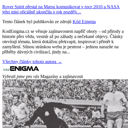
Rover Spirit přestal na Marsu komunikovat v roce 2010 a NASA
jeho misi oficiálně ukončila o rok později....
Tento článek byl publikován ze zdrojů
Kód Enigma
KodEnigma.cz se věnuje zajímavostem napříč obory – od přírody a
historie přes vědu, vesmír až po záhady a nečekané objevy. Články
otevírají témata, která dokážou překvapit, inspirovat i přimět k
zamyšlení. Silnou stránkou webu je pestrost – jednou narazíte na
příběhy dávných civilizací, jindy na...
Všechny články tohoto autora →
Vybrali jsme pro vás
Magazíny a zajímavosti