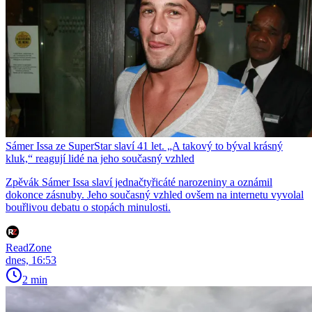
Sámer Issa ze SuperStar slaví 41 let. „A takový to býval krásný
kluk,“ reagují lidé na jeho současný vzhled
Zpěvák Sámer Issa slaví jednačtyřicáté narozeniny a oznámil
dokonce zásnuby. Jeho současný vzhled ovšem na internetu vyvolal
bouřlivou debatu o stopách minulosti.
ReadZone
dnes, 16:53
2 min