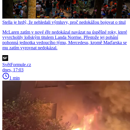
Stella je hrdý, že nehledali výmluvy, proč nedokážou bojovat o titul
McLaren zatím v nové éře nedokázal navázat na úspěšné roky, které
vyvrcholily loňským titulem Landa Norrise. Přestože jej pohání
pohonná jednotka vedoucího týmu, Mercedesu, kromě Maďarska se
mu zatím vyrovnat nedokázal.
SvětFormule.cz
dnes, 17:03
1 min