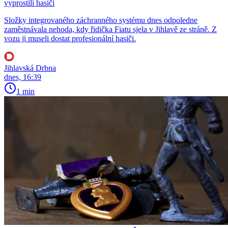
vyprostili hasiči
Složky integrovaného záchranného systému dnes odpoledne
zaměstnávala nehoda, kdy řidička Fiatu sjela v Jihlavě ze stráně. Z
vozu ji museli dostat profesionální hasiči.
Jihlavská Drbna
dnes, 16:39
1 min