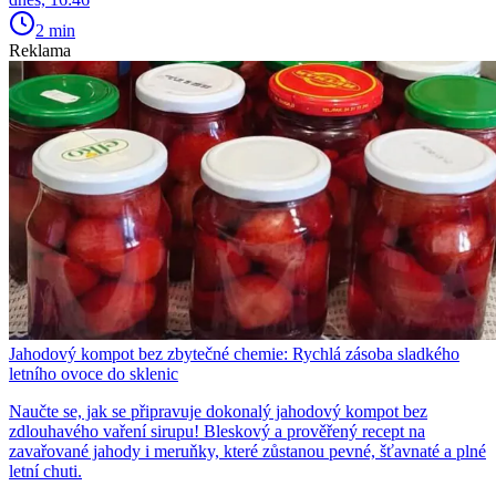
2 min
Reklama
Jahodový kompot bez zbytečné chemie: Rychlá zásoba sladkého
letního ovoce do sklenic
Naučte se, jak se připravuje dokonalý jahodový kompot bez
zdlouhavého vaření sirupu! Bleskový a prověřený recept na
zavařované jahody i meruňky, které zůstanou pevné, šťavnaté a plné
letní chuti.