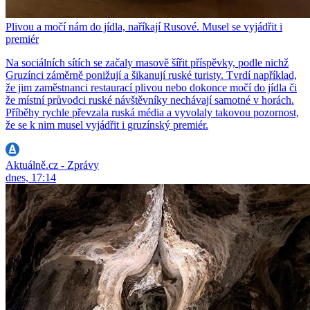
Plivou a močí nám do jídla, naříkají Rusové. Musel se vyjádřit i
premiér
Na sociálních sítích se začaly masově šířit příspěvky, podle nichž
Gruzínci záměrně ponižují a šikanují ruské turisty. Tvrdí například,
že jim zaměstnanci restaurací plivou nebo dokonce močí do jídla či
že místní průvodci ruské návštěvníky nechávají samotné v horách.
Příběhy rychle převzala ruská média a vyvolaly takovou pozornost,
že se k nim musel vyjádřit i gruzínský premiér.
Aktuálně.cz - Zprávy
dnes, 17:14