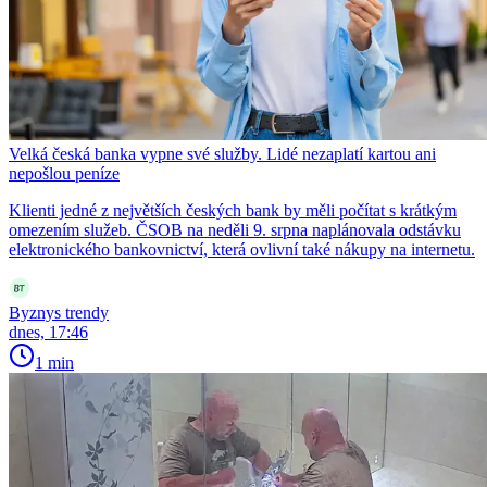
Velká česká banka vypne své služby. Lidé nezaplatí kartou ani
nepošlou peníze
Klienti jedné z největších českých bank by měli počítat s krátkým
omezením služeb. ČSOB na neděli 9. srpna naplánovala odstávku
elektronického bankovnictví, která ovlivní také nákupy na internetu.
Byznys trendy
dnes, 17:46
1 min