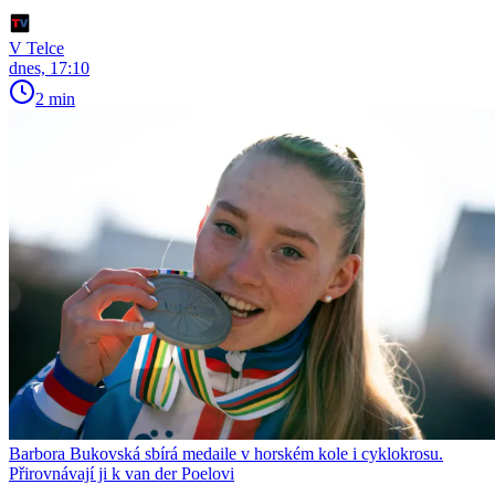
V Telce
dnes, 17:10
2 min
Barbora Bukovská sbírá medaile v horském kole i cyklokrosu.
Přirovnávají ji k van der Poelovi