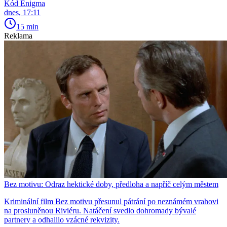
Kód Enigma
dnes, 17:11
15 min
Reklama
Bez motivu: Odraz hektické doby, předloha a napříč celým městem
Kriminální film Bez motivu přesunul pátrání po neznámém vrahovi
na prosluněnou Riviéru. Natáčení svedlo dohromady bývalé
partnery a odhalilo vzácné rekvizity.