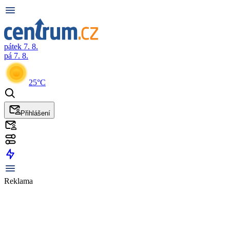
pátek 7. 8.
pá 7. 8.
25°C
Přihlášení
Reklama