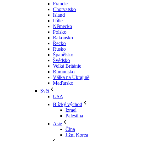
Francie
Chorvatsko
Island
Itálie
Německo
Polsko
Rakousko
Řecko
Rusko
Španělsko
Švédsko
Velká Británie
Rumunsko
Válka na Ukrajině
Maďarsko
Svět
USA
Blízký východ
Izrael
Palestina
Asie
Čína
Jižní Korea