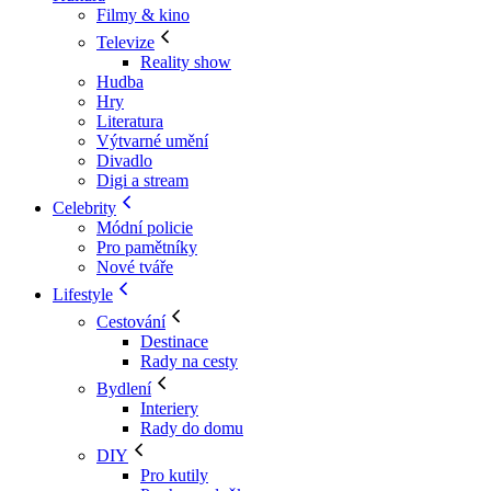
Filmy & kino
Televize
Reality show
Hudba
Hry
Literatura
Výtvarné umění
Divadlo
Digi a stream
Celebrity
Módní policie
Pro pamětníky
Nové tváře
Lifestyle
Cestování
Destinace
Rady na cesty
Bydlení
Interiery
Rady do domu
DIY
Pro kutily