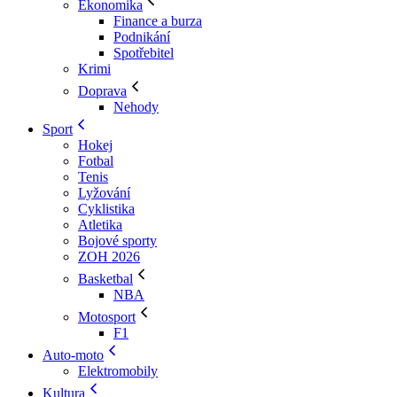
Ekonomika
Finance a burza
Podnikání
Spotřebitel
Krimi
Doprava
Nehody
Sport
Hokej
Fotbal
Tenis
Lyžování
Cyklistika
Atletika
Bojové sporty
ZOH 2026
Basketbal
NBA
Motosport
F1
Auto-moto
Elektromobily
Kultura