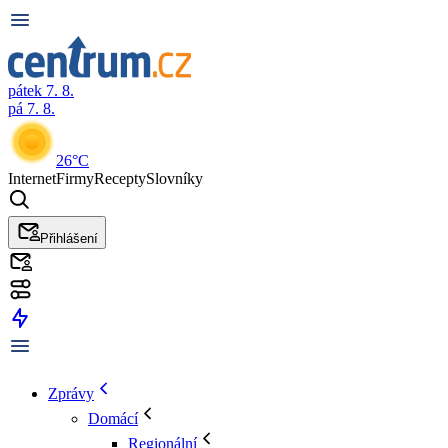
pátek 7. 8.
pá 7. 8.
26°C
Internet
Firmy
Recepty
Slovníky
Přihlášení
Zprávy
Domácí
Regionální