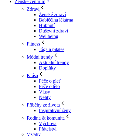
Ženské centrum
Zdraví
Ženské zdraví
Babiččina lékárna
Hubnutí
Duševní zdraví
Wellbeing
Fitness
Jóga a pilates
Módní trendy
Aktuální trendy
Doplňky
Krása
Péče o pleť
Péče o tělo
Vlasy
Nehty
Příběhy ze života
Inspirativní ženy
Rodina & komunita
Výchova
Přátelství
Vztahy