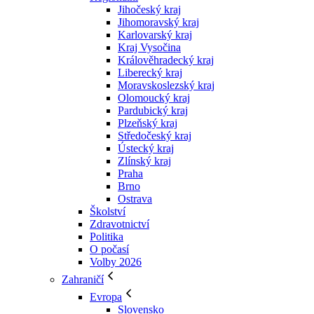
Jihočeský kraj
Jihomoravský kraj
Karlovarský kraj
Kraj Vysočina
Králověhradecký kraj
Liberecký kraj
Moravskoslezský kraj
Olomoucký kraj
Pardubický kraj
Plzeňský kraj
Středočeský kraj
Ústecký kraj
Zlínský kraj
Praha
Brno
Ostrava
Školství
Zdravotnictví
Politika
O počasí
Volby 2026
Zahraničí
Evropa
Slovensko