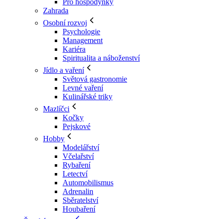
Pro hospodyňky
Zahrada
Osobní rozvoj
Psychologie
Management
Kariéra
Spiritualita a náboženství
Jídlo a vaření
Světová gastronomie
Levné vaření
Kulinářské triky
Mazlíčci
Kočky
Pejskové
Hobby
Modelářství
Včelařství
Rybaření
Letectví
Automobilismus
Adrenalin
Sběratelství
Houbaření