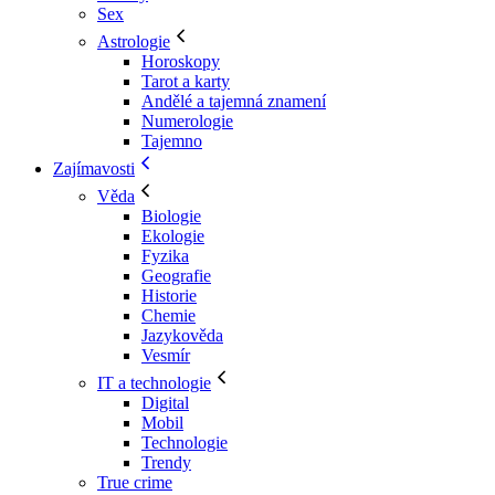
Sex
Astrologie
Horoskopy
Tarot a karty
Andělé a tajemná znamení
Numerologie
Tajemno
Zajímavosti
Věda
Biologie
Ekologie
Fyzika
Geografie
Historie
Chemie
Jazykověda
Vesmír
IT a technologie
Digital
Mobil
Technologie
Trendy
True crime