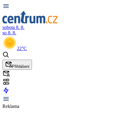
sobota 8. 8.
so 8. 8.
22°C
Přihlášení
Reklama