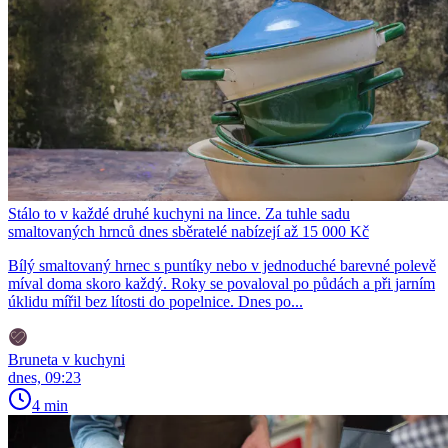
Stálo to v každé druhé kuchyni na lince. Za tuhle sadu
smaltovaných hrnců dnes sběratelé nabízejí až 15 000 Kč
Bílý smaltovaný hrnec s puntíky nebo v jednoduché barevné polevě
míval doma skoro každý. Roky se povaloval po půdách a při jarním
úklidu mířil bez lítosti do popelnice. Dnes po...
Bruneta v kuchyni
dnes, 09:23
4 min