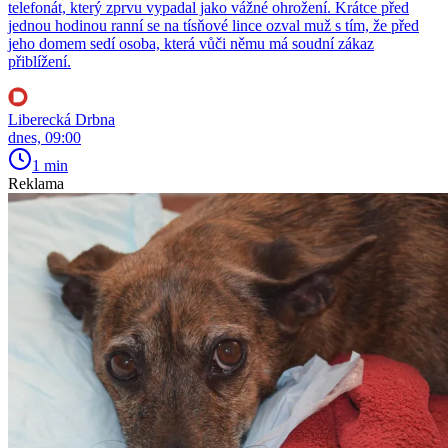
telefonát, který zprvu vypadal jako vážné ohrožení. Krátce před
jednou hodinou ranní se na tísňové lince ozval muž s tím, že před
jeho domem sedí osoba, která vůči němu má soudní zákaz
přiblížení.
Liberecká Drbna
dnes, 09:00
1 min
Reklama