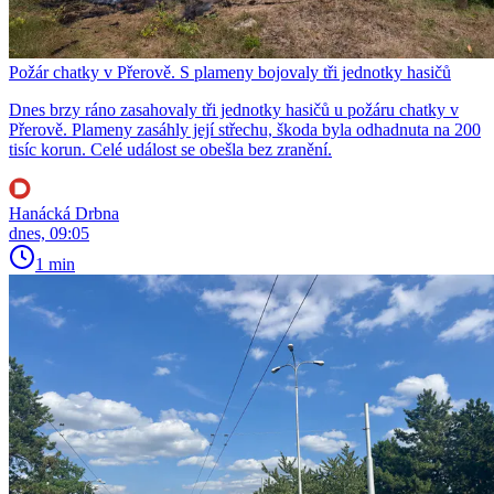
Požár chatky v Přerově. S plameny bojovaly tři jednotky hasičů
Dnes brzy ráno zasahovaly tři jednotky hasičů u požáru chatky v
Přerově. Plameny zasáhly její střechu, škoda byla odhadnuta na 200
tisíc korun. Celé událost se obešla bez zranění.
Hanácká Drbna
dnes, 09:05
1 min