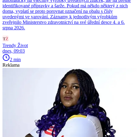
automaticky na všechny výrobky uvedených značek, ale na přesně
identifikované přípravky a šarže. Pokud má někdo některý z nich
doma, vyplatí se proto porovnat označení na obalu s čísly
uvedenými ve varování. Záznamy k jednotlivým výrobkům
zveřejnilo Ministerstvo zdravotnictví na své úřední desce 4. a 6.
srpna 2026.
Trendy Život
dnes, 09:03
2 min
Reklama