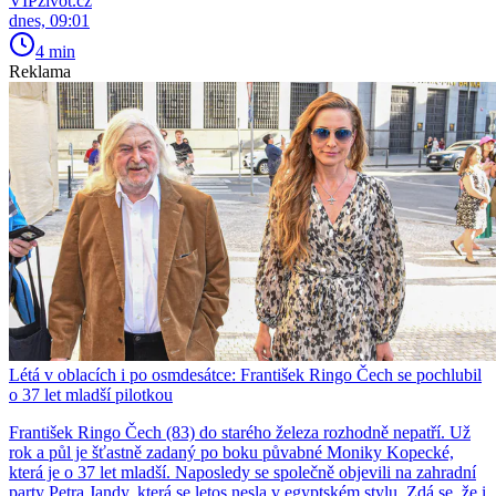
VIPživot.cz
dnes, 09:01
4 min
Reklama
Létá v oblacích i po osmdesátce: František Ringo Čech se pochlubil
o 37 let mladší pilotkou
František Ringo Čech (83) do starého železa rozhodně nepatří. Už
rok a půl je šťastně zadaný po boku půvabné Moniky Kopecké,
která je o 37 let mladší. Naposledy se společně objevili na zahradní
party Petra Jandy, která se letos nesla v egyptském stylu. Zdá se, že i