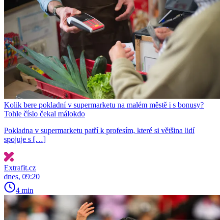
Kolik bere pokladní v supermarketu na malém městě i s bonusy?
Tohle číslo čekal málokdo
Pokladna v supermarketu patří k profesím, které si většina lidí
spojuje s […]
Extrafit.cz
dnes, 09:20
4 min