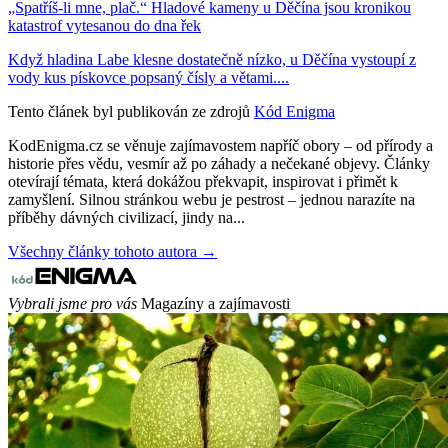
„Spatříš-li mne, plač.“ Hladové kameny u Děčína jsou kronikou
katastrof vytesanou do dna řek
Když hladina Labe klesne dostatečně nízko, u Děčína vystoupí z
vody kus pískovce popsaný čísly a větami....
Tento článek byl publikován ze zdrojů
Kód Enigma
KodEnigma.cz se věnuje zajímavostem napříč obory – od přírody a
historie přes vědu, vesmír až po záhady a nečekané objevy. Články
otevírají témata, která dokážou překvapit, inspirovat i přimět k
zamyšlení. Silnou stránkou webu je pestrost – jednou narazíte na
příběhy dávných civilizací, jindy na...
Všechny články tohoto autora →
Vybrali jsme pro vás
Magazíny a zajímavosti