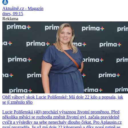
Aktuálně.cz - Magazín
dnes, 09:15
Reklama
Obří váhový skok Lucie Polišenské: Má dole 22 kilo a popsala, jak
se jí změnilo tělo
Lucie Polišenská (40) prochází výraznou životní proměnou. Před
několika měsíci se rozhodla změnit životní styl, začala pravidelně
cvičit a výsledky na sebe nenechaly dlouho čekat. Pro Aplausin.cz
nyní prozradila, že už má dole 22 kilogramů a díky nové rutině se