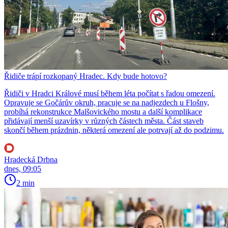
Řidiče trápí rozkopaný Hradec. Kdy bude hotovo?
Řidiči v Hradci Králové musí během léta počítat s řadou omezení.
Opravuje se Gočárův okruh, pracuje se na nadjezdech u Flošny,
probíhá rekonstrukce Malšovického mostu a další komplikace
přidávají menší uzavírky v různých částech města. Část staveb
skončí během prázdnin, některá omezení ale potrvají až do podzimu.
Hradecká Drbna
dnes, 09:05
2 min