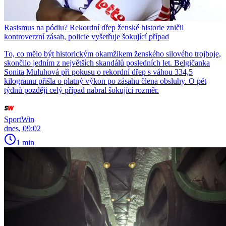
Rasismus na pódiu? Rekordní dřep ženské historie zničil
kontroverzní zásah, policie vyšetřuje šokující případ
To, co mělo být historickým okamžikem ženského silového trojboje,
skončilo jedním z největších skandálů posledních let. Belgičanka
Sonita Muluhová při pokusu o rekordní dřep s váhou 334,5
kilogramu přišla o platný výkon po zásahu člena obsluhy. O pět
týdnů později celý případ nabral šokující rozměr.
SportWin
dnes, 09:02
1 min