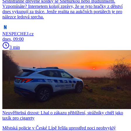
Šestistranné dřevěné kostky se Sněhurkou nebo Budulínkem.
Vzpomínáte? Internetem kolují zprávy, že se tyto hračky z dětství
dnes vykupují za tisíce. Jenže realita na aukčních portálech je pro
nálezce ledová sprcha.
NESPECHEJ.cz
dnes, 09:00
3 min
Neuvěřitelná drzost: Lhal o zákazu přiblížení, strážníky chtěl jako
taxík pro cigarety
Městská policie v České Lípě řešila uprostřed noci neobvyklý