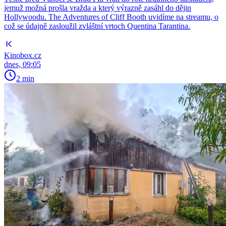
jemuž možná prošla vražda a který výrazně zasáhl do dějin
Hollywoodu. The Adventures of Cliff Booth uvidíme na streamu, o
což se údajně zasloužil zvláštní vrtoch Quentina Tarantina.
Kinobox.cz
dnes, 09:05
2 min