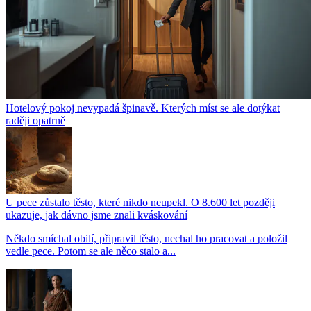
Hotelový pokoj nevypadá špinavě. Kterých míst se ale dotýkat
raději opatrně
U pece zůstalo těsto, které nikdo neupekl. O 8.600 let později
ukazuje, jak dávno jsme znali kváskování
Někdo smíchal obilí, připravil těsto, nechal ho pracovat a položil
vedle pece. Potom se ale něco stalo a...