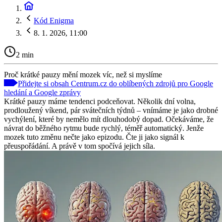
Kód Enigma
8. 1. 2026, 11:00
2 min
Proč krátké pauzy mění mozek víc, než si myslíme
Přidejte si obsah Centrum.cz do oblíbených zdrojů pro Google
hledání a Google zprávy
Krátké pauzy máme tendenci podceňovat. Několik dní volna,
prodloužený víkend, pár svátečních týdnů – vnímáme je jako drobné
vychýlení, které by nemělo mít dlouhodobý dopad. Očekáváme, že
návrat do běžného rytmu bude rychlý, téměř automatický. Jenže
mozek tuto změnu nečte jako epizodu. Čte ji jako signál k
přeuspořádání. A právě v tom spočívá jejich síla.