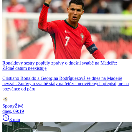
Ronaldovy sestry popřely zprávy o dnešní svatbě na Madeiře:
Žádné datum neexistuje
Cristiano Ronaldo a Georgina Rodríguezová se dnes na Madeiře
nevzali. Zprávy o svatbě stály na řetězci neověřených přepisů, ne na
pozvánce od páru.
SportyŽivě
dnes, 09:19
3 min