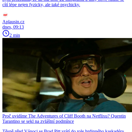
cítí lépe nejen fyzicky, ale také psychicky.
Aplausin.cz
dnes, 09:13
2 min
Proč uvidíme The Adventures of Cliff Booth na Netflixu? Quentin
Tarantino se sekl na zvláštní podmínce
Těsně před Vánoci se Brad Pitt vrátí do role hrdinného kaskadéra,