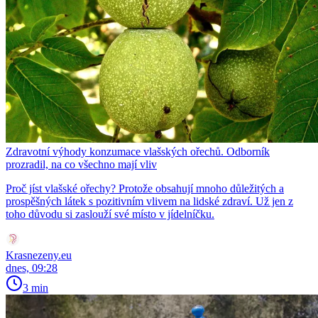
Zdravotní výhody konzumace vlašských ořechů. Odborník
prozradil, na co všechno mají vliv
Proč jíst vlašské ořechy? Protože obsahují mnoho důležitých a
prospěšných látek s pozitivním vlivem na lidské zdraví. Už jen z
toho důvodu si zaslouží své místo v jídelníčku.
Krasnezeny.eu
dnes, 09:28
3 min