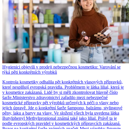
Hygienici objevili v prodeji nebezpečnou kosmetiku: Varování se
týká pěti konkrétních výrobků
Kontrola kosmetiky odhalila pět konkrétních vlasových přípravků,
které nesplňují evropská pravidla. Problémem je látka lilial, která je
v kosmetice zakázaná. Lidé by si měli zkontrolovat hlavně číslo
šarže.Ministerstvo zdravotnictví zařadilo mezi nebezpečné
kosmetické přípravky pět výrobků určených k péči o vlasy nebo
jejich úpravě. Jde o konkrétní šarže šamponu, balzámu, stylingové
pěny, laku a barvy na vlasy. Ve složení všech byla uvedena látka
Butylphenyl Methylpropional známá také jako lilial. Právě ta je
podle evropských pravidel v kosmetických přípravcích zakázaná.
Pozor na konkrétní šarže známých značek Mezi výrobky figuruje