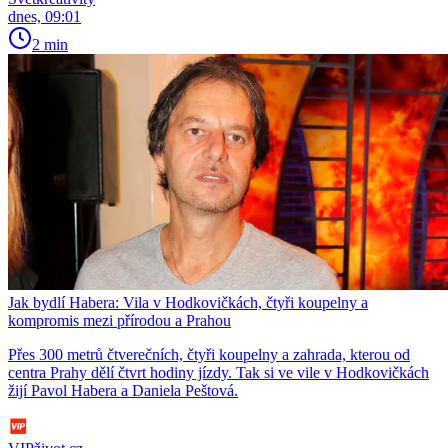
dnes, 09:01
2 min
Jak bydlí Habera: Vila v Hodkovičkách, čtyři koupelny a
kompromis mezi přírodou a Prahou
Přes 300 metrů čtverečních, čtyři koupelny a zahrada, kterou od
centra Prahy dělí čtvrt hodiny jízdy. Tak si ve vile v Hodkovičkách
žijí Pavol Habera a Daniela Peštová.