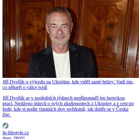
Jiří Dvořák o výjezdu na Ukrajinu, kde viděl samé hrůzy: Vadí mu,
co někteří o válce tvrdí
Jiří Dvořák se v posledních týdnech nepřipomněl jen hereckou
prací. Nedávno mluvil o svých zkušenostech z Ukrajiny a z cest po
Indii, kde si podle vlastních slov uvědomil, jak dobře se v Česku
žije.
In-lifestyle.cz
dnes, 09:01