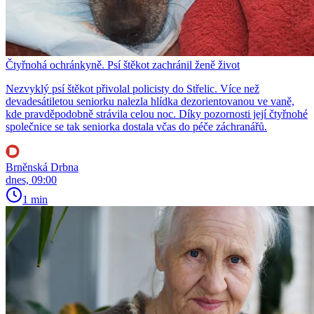
Čtyřnohá ochránkyně. Psí štěkot zachránil ženě život
Nezvyklý psí štěkot přivolal policisty do Střelic. Více než
devadesátiletou seniorku nalezla hlídka dezorientovanou ve vaně,
kde pravděpodobně strávila celou noc. Díky pozornosti její čtyřnohé
společnice se tak seniorka dostala včas do péče záchranářů.
Brněnská Drbna
dnes, 09:00
1 min