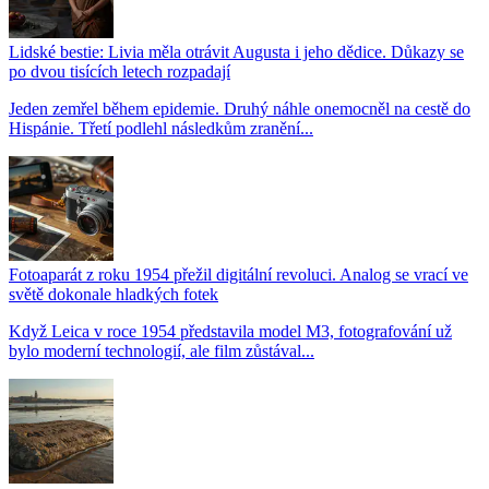
Lidské bestie: Livia měla otrávit Augusta i jeho dědice. Důkazy se
po dvou tisících letech rozpadají
Jeden zemřel během epidemie. Druhý náhle onemocněl na cestě do
Hispánie. Třetí podlehl následkům zranění...
Fotoaparát z roku 1954 přežil digitální revoluci. Analog se vrací ve
světě dokonale hladkých fotek
Když Leica v roce 1954 představila model M3, fotografování už
bylo moderní technologií, ale film zůstával...