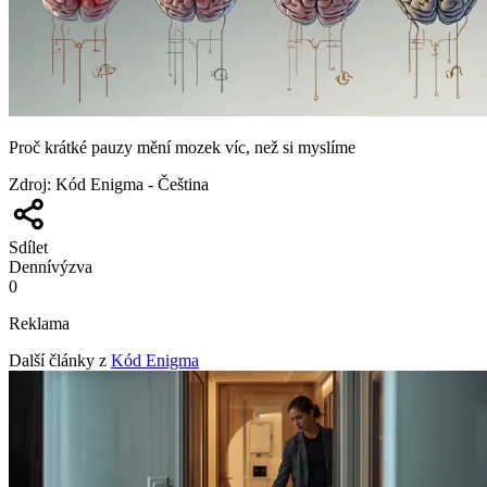
Proč krátké pauzy mění mozek víc, než si myslíme
Zdroj
:
Kód Enigma - Čeština
Sdílet
Denní
výzva
0
Reklama
Další články z
Kód Enigma