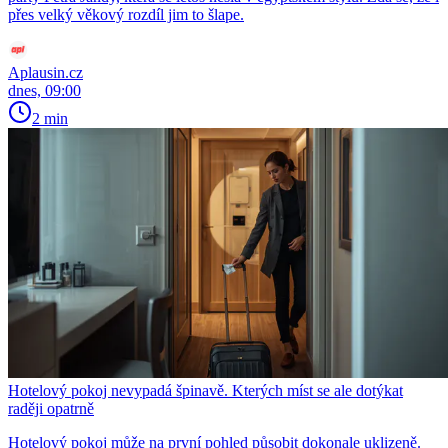
přes velký věkový rozdíl jim to šlape.
Aplausin.cz
dnes, 09:00
2 min
Hotelový pokoj nevypadá špinavě. Kterých míst se ale dotýkat
raději opatrně
Hotelový pokoj může na první pohled působit dokonale uklizeně.