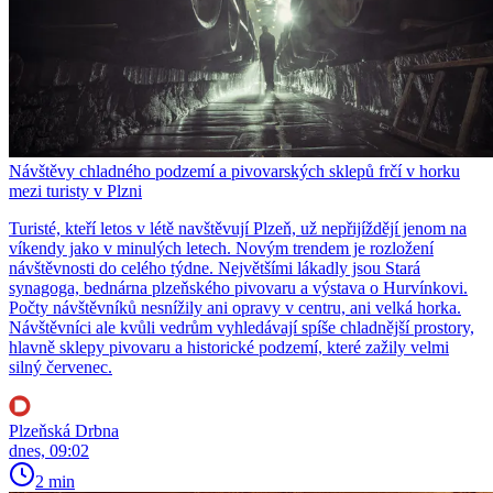
Návštěvy chladného podzemí a pivovarských sklepů frčí v horku
mezi turisty v Plzni
Turisté, kteří letos v létě navštěvují Plzeň, už nepřijíždějí jenom na
víkendy jako v minulých letech. Novým trendem je rozložení
návštěvnosti do celého týdne. Největšími lákadly jsou Stará
synagoga, bednárna plzeňského pivovaru a výstava o Hurvínkovi.
Počty návštěvníků nesnížily ani opravy v centru, ani velká horka.
Návštěvníci ale kvůli vedrům vyhledávají spíše chladnější prostory,
hlavně sklepy pivovaru a historické podzemí, které zažily velmi
silný červenec.
Plzeňská Drbna
dnes, 09:02
2 min