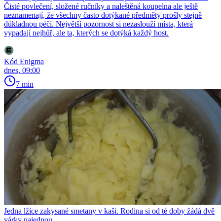
Čisté povlečení, složené ručníky a naleštěná koupelna ale ještě
neznamenají, že všechny často dotýkané předměty prošly stejně
důkladnou péčí. Největší pozornost si nezaslouží místa, která
vypadají nejhůř, ale ta, kterých se dotýká každý host.
Kód Enigma
dnes, 09:00
7 min
Jedna lžíce zakysané smetany v kaši. Rodina si od té doby žádá dvě
várky najednou