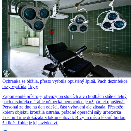
Ochranka se blížila, přesto vyfotila opuštěný špitál. Pach dezinfekce
brzy vystřídají byty
Zapomenuté přístroje, obvazy na stolcích a v chodbách stále citelný
pach dezinfekce. Tahle německá nemocnice je už pár let opuštěná.
Personál ze dne na den odešel, část vybavení ale zůstala. Přestože
kolem objektu kroužila ostraha, prázdné operační sály urbexerka
Lost in Time dokázala zdokumentovat. Brzy tu místo lékařů budou
žít lidé. Tohle je její svědectví.