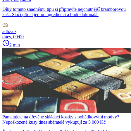
Díky tomuto snadnému tipu si připravíte nejchutnější bramborovou
kaši. Stačí přidat jednu ingredienci a bude dokonalá.
adbz.cz
dnes, 09:00
2 min
Pamatujete na dřevěné skládací kostky s pohádkovými motivy?
Nepoškozené kusy dnes sběratelé vykupují za 5 000 Kč