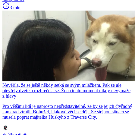
3 min
Nevěřila, že se ještě někdy setká se svým miláčkem. Pak se ale
otevřely dveře a rozbrečela se. Žena tento moment nikdy nevymaže
z hlavy
Pro většinu lidí je naprosto nepředstavitelné, že by se jejich čtyřnohý
kamarád ztratil. Bohužel, i takové věci se dějí. Se stejnou situací se
musela poprat majitelka Huskyho z Traverse City.
Světkreativity