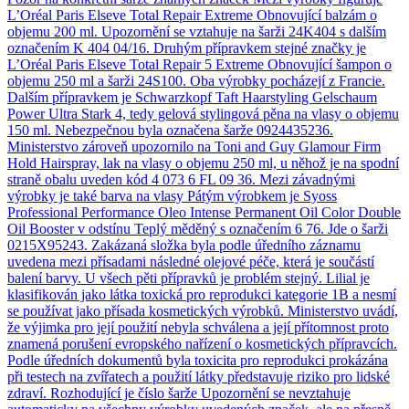
L’Oréal Paris Elseve Total Repair Extreme Obnovující balzám o
objemu 200 ml. Upozornění se vztahuje na šarži 24K404 s dalším
označením K 404 04/16. Druhým přípravkem stejné značky je
L’Oréal Paris Elseve Total Repair 5 Extreme Obnovující šampon o
objemu 250 ml a šarži 24S100. Oba výrobky pocházejí z Francie.
Dalším přípravkem je Schwarzkopf Taft Haarstyling Gelschaum
Power Ultra Stark 4, tedy gelová stylingová pěna na vlasy o objemu
150 ml. Nebezpečnou byla označena šarže 0924435236.
Ministerstvo zároveň upozornilo na Toni and Guy Glamour Firm
Hold Hairspray, lak na vlasy o objemu 250 ml, u něhož je na spodní
straně obalu uveden kód 4 073 6 FL 09 36. Mezi závadnými
výrobky je také barva na vlasy Pátým výrobkem je Syoss
Professional Performance Oleo Intense Permanent Oil Color Double
Oil Booster v odstínu Teplý měděný s označením 6 76. Jde o šarži
0215X95243. Zakázaná složka byla podle úředního záznamu
uvedena mezi přísadami následné olejové péče, která je součástí
balení barvy. U všech pěti přípravků je problém stejný. Lilial je
klasifikován jako látka toxická pro reprodukci kategorie 1B a nesmí
se používat jako přísada kosmetických výrobků. Ministerstvo uvádí,
že výjimka pro její použití nebyla schválena a její přítomnost proto
znamená porušení evropského nařízení o kosmetických přípravcích.
Podle úředních dokumentů byla toxicita pro reprodukci prokázána
při testech na zvířatech a použití látky představuje riziko pro lidské
zdraví. Rozhodující je číslo šarže Upozornění se nevztahuje