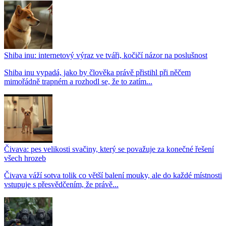
Shiba inu: internetový výraz ve tváři, kočičí názor na poslušnost
Shiba inu vypadá, jako by člověka právě přistihl při něčem
mimořádně trapném a rozhodl se, že to zatím...
Čivava: pes velikosti svačiny, který se považuje za konečné řešení
všech hrozeb
Čivava váží sotva tolik co větší balení mouky, ale do každé místnosti
vstupuje s přesvědčením, že právě...