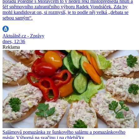
pořadu Poledne s Moravcem to v neděli řekl místopředseda hnutí a
šéf sněmovního zahraničního výboru Radek Vondráček. Zda by
mohl kandidovat on, si rozmyslí, je to podle něj velká „debata se
sebou samým“.
Aktuálně.cz - Zprávy
dnes, 12:36
Reklama
Salámová pomazánka ze šunkového salámu a pomazánkového
másla: Výborná na svačinu i na chlebíčky