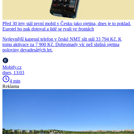
Před 30 lety stál první mobil v Česku jako ojetina, dnes je to poklad.
Eurotel ho pak dotoval a lidé se rvali ve frontách
Nejlevnější kapesní telefon v české NMT síti stál 33 794 Kč. K
tomu aktivace za 7 900 Kč. Dohromady víc než slušná ojetina
poloviny devadesátých let.
Mobify.cz
dnes, 13:03
4 min
Reklama