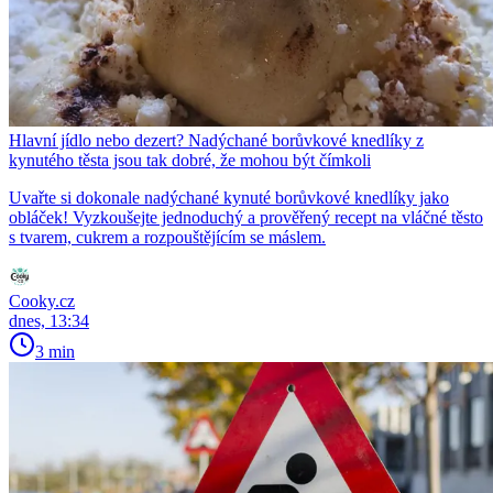
Hlavní jídlo nebo dezert? Nadýchané borůvkové knedlíky z
kynutého těsta jsou tak dobré, že mohou být čímkoli
Uvařte si dokonale nadýchané kynuté borůvkové knedlíky jako
obláček! Vyzkoušejte jednoduchý a prověřený recept na vláčné těsto
s tvarem, cukrem a rozpouštějícím se máslem.
Cooky.cz
dnes, 13:34
3 min