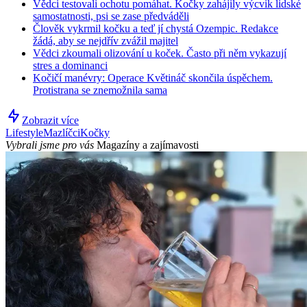
Vědci testovali ochotu pomáhat. Kočky zahájily výcvik lidské
samostatnosti, psi se zase předváděli
Člověk vykrmil kočku a teď jí chystá Ozempic. Redakce
žádá, aby se nejdřív zvážil majitel
Vědci zkoumali olizování u koček. Často při něm vykazují
stres a dominanci
Kočičí manévry: Operace Květináč skončila úspěchem.
Protistrana se znemožnila sama
Zobrazit více
Lifestyle
Mazlíčci
Kočky
Vybrali jsme pro vás
Magazíny a zajímavosti