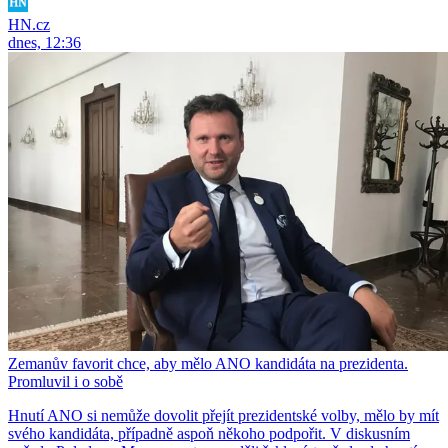
HN.cz
dnes, 12:36
Zemanův favorit chce, aby mělo ANO kandidáta na prezidenta.
Promluvil i o sobě
Hnutí ANO si nemůže dovolit přejít prezidentské volby, mělo by mít
svého kandidáta, případně aspoň někoho podpořit. V diskusním