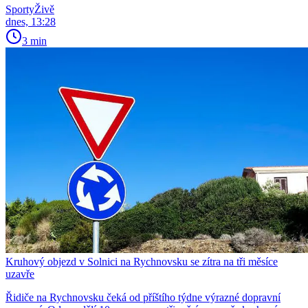
SportyŽivě
dnes, 13:28
3 min
Kruhový objezd v Solnici na Rychnovsku se zítra na tři měsíce
uzavře
Řidiče na Rychnovsku čeká od příštího týdne výrazné dopravní