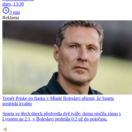
dnes, 13:30
3 min
Reklama
Trenér Priske po fiasku v Mladé Boleslavi přiznal, že Sparta
postrádá kvalitu
Sparta ve třech dnech předvedla dvě tváře: doma otočila zápas s
Lyonem na 2:1, v Boleslavi prohrála 0:2 už do poločasu.