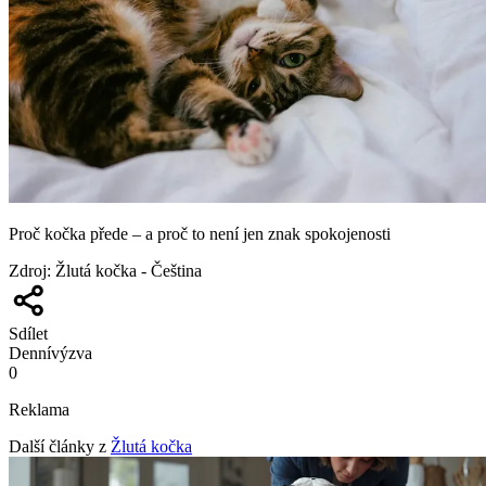
Proč kočka přede – a proč to není jen znak spokojenosti
Zdroj
:
Žlutá kočka - Čeština
Sdílet
Denní
výzva
0
Reklama
Další články z
Žlutá kočka