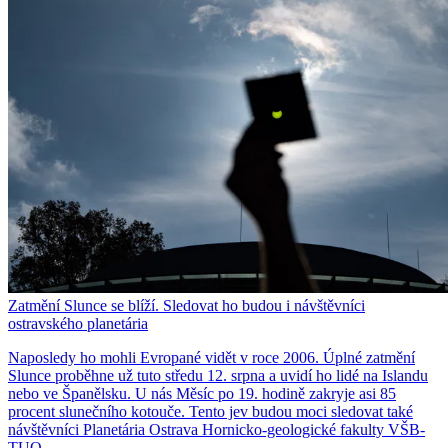
Zatmění Slunce se blíží. Sledovat ho budou i návštěvníci
ostravského planetária
Naposledy ho mohli Evropané vidět v roce 2006. Úplné zatmění
Slunce proběhne už tuto středu 12. srpna a uvidí ho lidé na Islandu
nebo ve Španělsku. U nás Měsíc po 19. hodině zakryje asi 85
procent slunečního kotouče. Tento jev budou moci sledovat také
návštěvníci Planetária Ostrava Hornicko-geologické fakulty VŠB-
TUO.