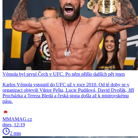
Vémola byl první Čech v UFC. Po něm přišlo dalších pět jmen
Karlos Vémola vstoupil do UFC už v roce 2010. Od té doby se v
organizaci objevili Viktor Pešta, Lucie Pudilová, David Dvořák, Jiří
Procházka a Tereza Bledá a česká stopa došla až k mistrovskému
pásu.
MMAMAG.cz
dnes, 12:19
2 min