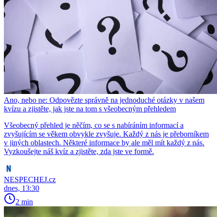
Ano, nebo ne: Odpovězte správně na jednoduché otázky v našem
kvízu a zjistěte, jak jste na tom s všeobecným přehledem
Všeobecný přehled je něčím, co se s nabíráním informací a
zvyšujícím se věkem obvykle zvyšuje. Každý z nás je přeborníkem
v jiných oblastech. Některé informace by ale měl mít každý z nás.
Vyzkoušejte náš kvíz a zjistěte, zda jste ve formě.
NESPECHEJ.cz
dnes, 13:30
2 min