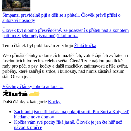
Šimpanzi pravidelně pijí a dělí se s přáteli. Člověk právě přišel o
autorství hospody
Člověk byl dlouho přesvědčený, že posezení s přáteli nad alkoholem
patří mezi jeho nejvýznamnější kulturní...
Tento článek byl publikován ze zdrojů
Žlutá kočka
Web přináší články o domácích mazlíčcích, volně žijících zvířatech i
fascinujících tvorech z celého světa. Čtenáři zde najdou praktické
rady pro péči o psy, kočky a další mazlíčky, zajímavosti z říše zvířat,
příběhy, které zahřejí u srdce, i kuriozity, nad nimiž zůstává rozum
stát. Obsah je...
Všechny články tohoto autora →
Další články z kategorie
Kočky
Zachránili jsme tři koťata na pokraji smrti. Pro Suri a Katy teď
hledáme nový domov
Kočka vám své pocity říká jasně. Člověk je jen čte hůř než
návod k pračce