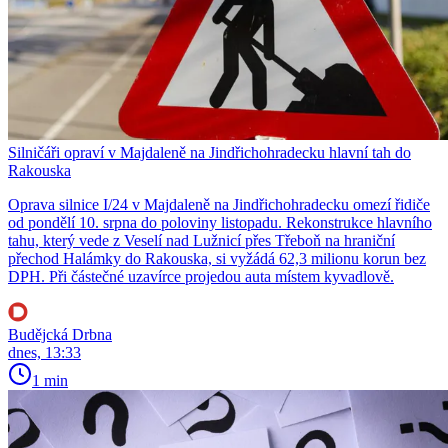
Silničáři opraví v Majdaleně na Jindřichohradecku hlavní tah do
Rakouska
Oprava silnice I/24 v Majdaleně na Jindřichohradecku omezí řidiče
od pondělí 10. srpna do poloviny listopadu. Rekonstrukce hlavního
tahu, který vede z Veselí nad Lužnicí přes Třeboň na hraniční
přechod Halámky do Rakouska, si vyžádá 62,3 milionu korun bez
DPH. Při částečné uzavírce projedou auta místem kyvadlově.
Budějcká Drbna
dnes, 13:33
1 min