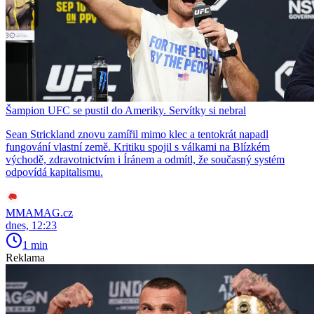
Šampion UFC se pustil do Ameriky. Servítky si nebral
Sean Strickland znovu zamířil mimo klec a tentokrát napadl
fungování vlastní země. Kritiku spojil s válkami na Blízkém
východě, zdravotnictvím i Íránem a odmítl, že současný systém
odpovídá kapitalismu.
MMAMAG.cz
dnes, 12:23
1 min
Reklama