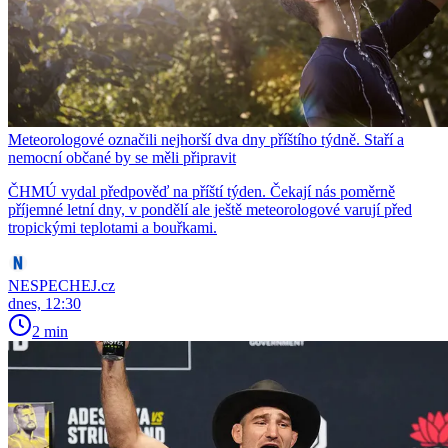
Meteorologové označili nejhorší dva dny příštího týdně. Staří a
nemocní občané by se měli připravit
ČHMÚ vydal předpověď na příští týden. Čekají nás poměrně
příjemné letní dny, v pondělí ale ještě meteorologové varují před
tropickými teplotami a bouřkami.
NESPECHEJ.cz
dnes, 12:30
2 min