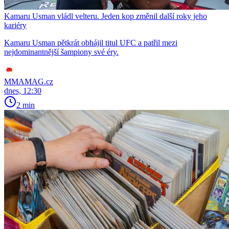
Kamaru Usman vládl velteru. Jeden kop změnil další roky jeho
kariéry
Kamaru Usman pětkrát obhájil titul UFC a patřil mezi
nejdominantnější šampiony své éry.
MMAMAG.cz
dnes, 12:30
2 min