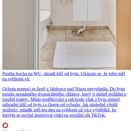
Pustila hocha na WC, ukradl klíč od bytu. Ukázalo se, že toho měl
na svědomí víc
Ochota pomoci se ženě z Jablonce nad Nisou nevyplatila. Do bytu
pustila neznámého dvanáctiletého chlapce, který ji slušně požádal o
použití toalety. Místo poděkování a odchodu však z bytu zmizel
náhradní klíč od bytu i s čipem od vchodu. Jak následně zjistili
strážníci, mladík měl ten den na svědomí už více výstřelků, ke
kterým se nechal inspirovat videi na sociální síti TikTok.