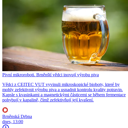
Pivní mikroroboti. Brněnští vědci inovují výrobu piva
Vědci z CEITEC VUT vyvinuli mikroskopické bioboty, které by
mohly zefektivnit výrobu piva a usnadnit kontrolu kvality potravin.
Kapsle s kvasinkami a magnetickými částicemi se během fermentace
pohybují v kapalině, čímž zefektivňují její kvašení.
Brněnská Drbna
dnes, 13:00