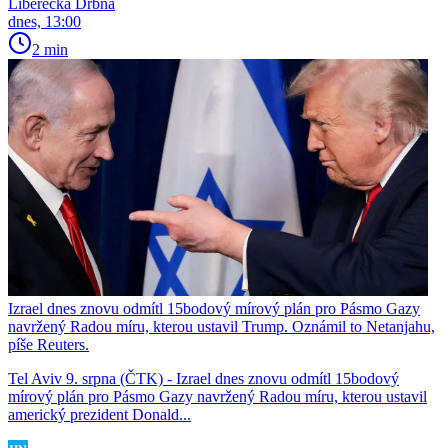
Liberecká Drbna
dnes, 13:00
2 min
Izrael dnes znovu odmítl 15bodový mírový plán pro Pásmo Gazy
navržený Radou míru, kterou ustavil Trump. Oznámil to Netanjahu,
píše Reuters.
Tel Aviv 9. srpna (ČTK) - Izrael dnes znovu odmítl 15bodový
mírový plán pro Pásmo Gazy navržený Radou míru, kterou ustavil
americký prezident Donald...