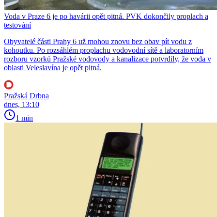
Voda v Praze 6 je po havárii opět pitná. PVK dokončily proplach a
testování
Obyvatelé části Prahy 6 už mohou znovu bez obav pít vodu z
kohoutku. Po rozsáhlém proplachu vodovodní sítě a laboratorním
rozboru vzorků Pražské vodovody a kanalizace potvrdily, že voda v
oblasti Veleslavína je opět pitná.
Pražská Drbna
dnes, 13:10
1 min