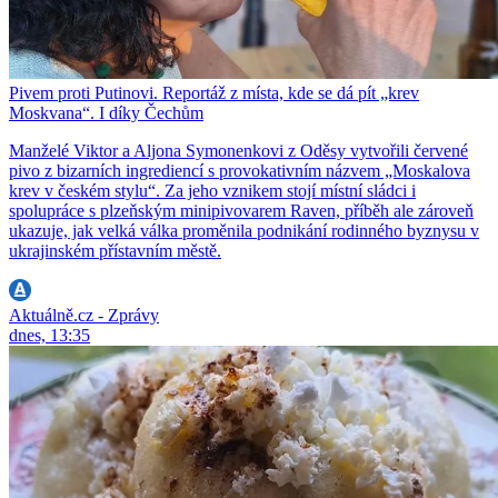
Pivem proti Putinovi. Reportáž z místa, kde se dá pít „krev
Moskvana“. I díky Čechům
Manželé Viktor a Aljona Symonenkovi z Oděsy vytvořili červené
pivo z bizarních ingrediencí s provokativním názvem „Moskalova
krev v českém stylu“. Za jeho vznikem stojí místní sládci i
spolupráce s plzeňským minipivovarem Raven, příběh ale zároveň
ukazuje, jak velká válka proměnila podnikání rodinného byznysu v
ukrajinském přístavním městě.
Aktuálně.cz - Zprávy
dnes, 13:35