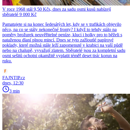
V roce 1968 stál 9,50 Kčs, dnes za sadu osmi kusů nabízejí
sběratelé 9 000 Kč
Pamatujete si na konec šedesátých let, kdy se v trafikách objevilo
něco, na co se stály nekonečné fronty? I když to tehdy stálo na
poměry brožurek neuvěřitelné peníze, kluci i holky pro to běželi s
nataženou dlaní plnou mincí. Dnes se tyto zažloutlé papírové
poklady, které možná stále leží zapomenuté v krabici na vaší půdě
nebo na chalupě, vyvažují zlatem. Sběratelé jsou za kompletní sadu
osmi sešitů ochotni okamžitě vyplatit téměř deset tisíc korun na
ruku.
FAJNTIP.cz
dnes, 12:30
3 min