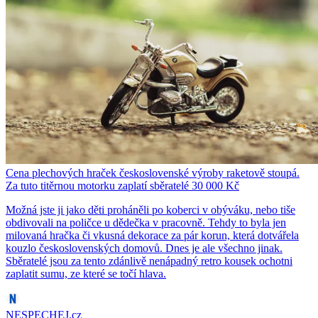
Cena plechových hraček československé výroby raketově stoupá.
Za tuto titěrnou motorku zaplatí sběratelé 30 000 Kč
Možná jste ji jako děti proháněli po koberci v obýváku, nebo tiše
obdivovali na poličce u dědečka v pracovně. Tehdy to byla jen
milovaná hračka či vkusná dekorace za pár korun, která dotvářela
kouzlo československých domovů. Dnes je ale všechno jinak.
Sběratelé jsou za tento zdánlivě nenápadný retro kousek ochotni
zaplatit sumu, ze které se točí hlava.
NESPECHEJ.cz