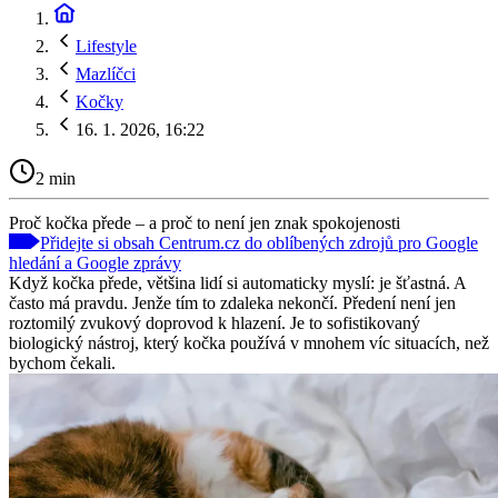
Lifestyle
Mazlíčci
Kočky
16. 1. 2026, 16:22
2 min
Proč kočka přede – a proč to není jen znak spokojenosti
Přidejte si obsah Centrum.cz do oblíbených zdrojů pro Google
hledání a Google zprávy
Když kočka přede, většina lidí si automaticky myslí: je šťastná. A
často má pravdu. Jenže tím to zdaleka nekončí. Předení není jen
roztomilý zvukový doprovod k hlazení. Je to sofistikovaný
biologický nástroj, který kočka používá v mnohem víc situacích, než
bychom čekali.