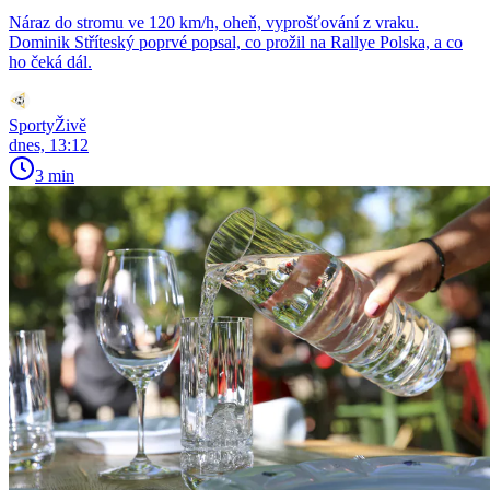
Náraz do stromu ve 120 km/h, oheň, vyprošťování z vraku.
Dominik Stříteský poprvé popsal, co prožil na Rallye Polska, a co
ho čeká dál.
SportyŽivě
dnes, 13:12
3 min