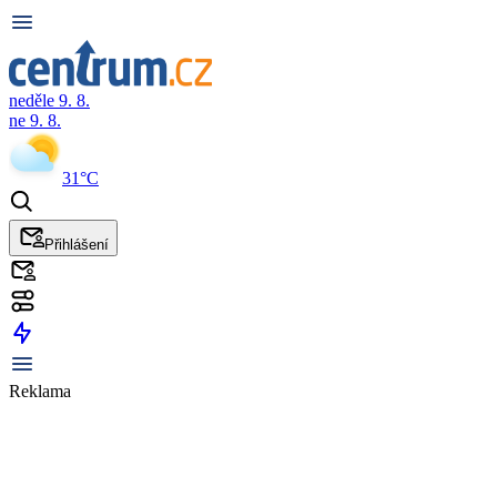
neděle 9. 8.
ne 9. 8.
31°C
Přihlášení
Reklama