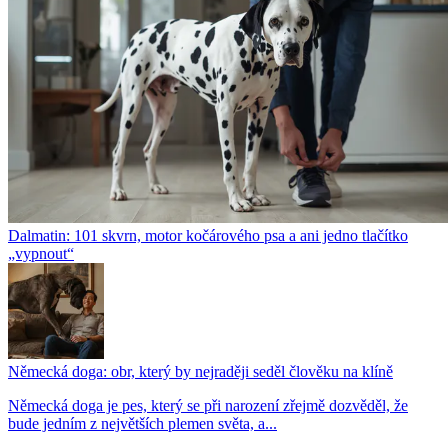
Dalmatin: 101 skvrn, motor kočárového psa a ani jedno tlačítko
„vypnout“
Německá doga: obr, který by nejraději seděl člověku na klíně
Německá doga je pes, který se při narození zřejmě dozvěděl, že
bude jedním z největších plemen světa, a...