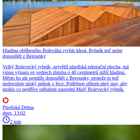
Hladina oblíbeného Boleváku rychle klesá. Rybník teď nelze
dopouštět z Berounky
Velký Bolevecký rybník, největší plzeňská rekreační plocha, má
vinou výparu ve vedrech zhruba o 40 centimetrů nižší hladinu.
Město ho ale nemůže dopouštět z Berounky, protože to teď
nedovoluje nízký průtok v řece. Potřebuje přitom plný stav, aby
mohlo co nejdříve odbahnit sousední Malý Bolevecký rybník.
Plzeňská Drbna
dnes, 13:02
2 min