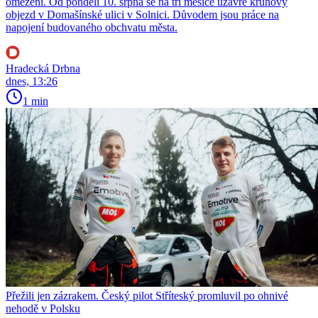
omezení. Od pondělí 10. srpna se na tři měsíce uzavře kruhový
objezd v Domašínské ulici v Solnici. Důvodem jsou práce na
napojení budovaného obchvatu města.
Hradecká Drbna
dnes, 13:26
1 min
Přežili jen zázrakem. Český pilot Stříteský promluvil po ohnivé
nehodě v Polsku