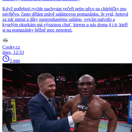
Když potřebuji rychle nachystat večeři nebo něco na chlebíčky pro
návštěvu, často dělám právě salámovou pomazánku. Je sytá, hotová
za pár minut a díky nastrouhanému salámu, vejcím natvrdo a
kyselým okurkám má výraznou chuť, kterou u nás doma jí i ti, kteří
si na pomazánky běžně moc nepotrpí.
Cooky.cz
dnes, 12:33
3 min