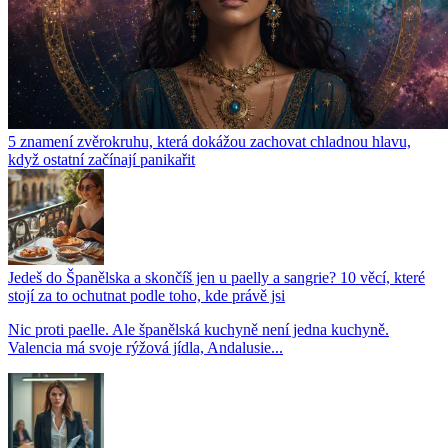
5 znamení zvěrokruhu, která dokážou zachovat chladnou hlavu,
když ostatní začínají panikařit
Jedeš do Španělska a skončíš jen u paelly a sangrie? 10 věcí, které
stojí za to ochutnat podle toho, kde právě jsi
Nic proti paelle. Ale španělská kuchyně není jedna kuchyně.
Valencia má svoje rýžová jídla, Andalusie...