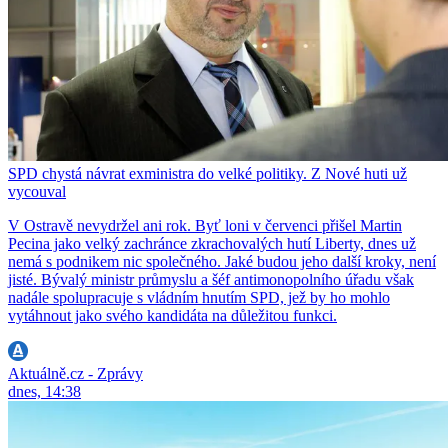
SPD chystá návrat exministra do velké politiky. Z Nové huti už
vycouval
V Ostravě nevydržel ani rok. Byť loni v červenci přišel Martin
Pecina jako velký zachránce zkrachovalých hutí Liberty, dnes už
nemá s podnikem nic společného. Jaké budou jeho další kroky, není
jisté. Bývalý ministr průmyslu a šéf antimonopolního úřadu však
nadále spolupracuje s vládním hnutím SPD, jež by ho mohlo
vytáhnout jako svého kandidáta na důležitou funkci.
Aktuálně.cz - Zprávy
dnes, 14:38