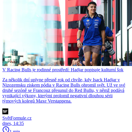
V Racing Bulls je rodinné prostředí: Hadjar popisuje kulturní šok
Za několik dní uplyne přesně rok od chvíle, kdy Isack Hadjar v
Nizozemsku ziskem pódia v Racing Bulls ohromil svět. Už ve své
druhé sezóně se Francouz přesunul do Red Bullu, v němž podává
vynikající výkony, kterými prolomil negativní dlouhou sérii
týmových kolegů Maxe Verstappena.
SvětFormule.cz
dnes, 14:35
1 min