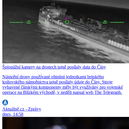
Špionážní kamery na dronech tajně posílaly data do Číny
Námořní drony používané elitními jednotkami britského
královského námořnictva tajně posílaly údaje do Číny. Stroje
vybavené čínskými komponenty měly být využívány pro vojenské
operace na Blízkém východě, v neděli napsal web The Telegraph.
Aktuálně.cz - Zprávy
dnes, 14:58