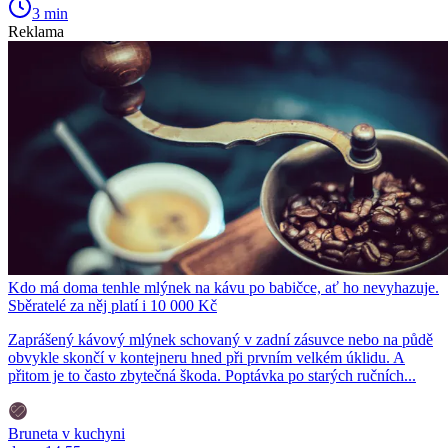
3 min
Reklama
Kdo má doma tenhle mlýnek na kávu po babičce, ať ho nevyhazuje.
Sběratelé za něj platí i 10 000 Kč
Zaprášený kávový mlýnek schovaný v zadní zásuvce nebo na půdě
obvykle skončí v kontejneru hned při prvním velkém úklidu. A
přitom je to často zbytečná škoda. Poptávka po starých ručních...
Bruneta v kuchyni