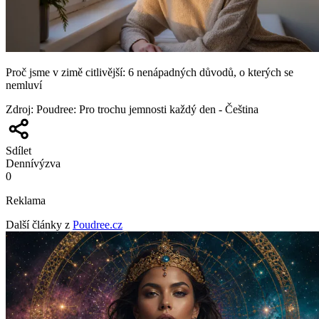
Proč jsme v zimě citlivější: 6 nenápadných důvodů, o kterých se
nemluví
Zdroj
:
Poudree: Pro trochu jemnosti každý den - Čeština
Sdílet
Denní
výzva
0
Reklama
Další články z
Poudree.cz