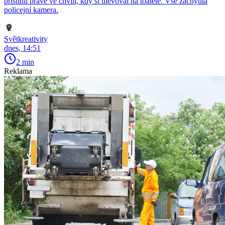
přistihli právě ve chvíli, kdy si ulevoval na toaletě. Vše zachytila
policejní kamera.
Světkreativity
dnes, 14:51
2 min
Reklama