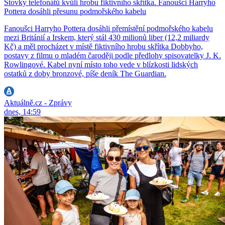
Stovky telefonátů kvůli hrobu fiktivního skřítka. Fanoušci Harryho
Pottera dosáhli přesunu podmořského kabelu
Fanoušci Harryho Pottera dosáhli přemístění podmořského kabelu
mezi Británií a Irskem, který stál 430 milionů liber (12,2 miliardy
Kč) a měl procházet v místě fiktivního hrobu skřítka Dobbyho,
postavy z filmu o mladém čaroději podle předlohy spisovatelky J. K.
Rowlingové. Kabel nyní místo toho vede v blízkosti lidských
ostatků z doby bronzové, píše deník The Guardian.
Aktuálně.cz - Zprávy
dnes, 14:59