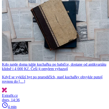
Kdo najde doma tuhle kuchařku po babičce, dostane od antikvariátu
klidně i 4 000 Kč. Češi ji omylem vyhazují
Když se vyklízí byt po prarodičích, staré kuchařky obvykle putují
rovnou do […]
Extrafit.cz
dnes, 14:36
4 min