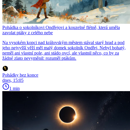
Pohádka o sokolníkovi Ondřejovi a kouzelné flétně, která uměla
zavolat ptáky z celého nebe
Na vysokém kopci nad královským městem stával starý hrad a pod
jeho nejvyšší věží měl malý domek sokolník Ondřej. Nebyl bohatý,
neměl ani vlastní pole, ani stádo ovcí, ale vlastnil něco, co by za
žádné zlato nevyměnil: rozuměl ptákům.
Pohádky bez konce
dnes, 15:05
1 min