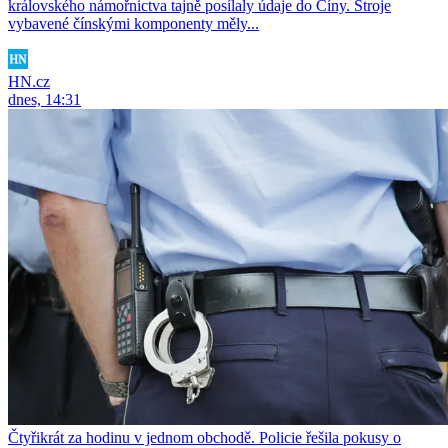
královského námořnictva tajně posílaly údaje do Číny. Stroje
vybavené čínskými komponenty měly...
HN.cz
dnes, 14:31
Čtyřikrát za hodinu v jednom obchodě. Policie řešila pokusy o