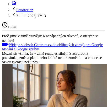
Poudree.cz
21. 11. 2025, 12:13
3 min
Proč jsme v zimě citlivější: 6 nenápadných důvodů, o kterých se
nemluví
Přidejte si obsah Centrum.cz do oblíbených zdrojů pro Google
hledání a Google zprávy
Možná sis všimla, že v zimě reaguješ silněji. Stačí drobná
poznámka, změna plánu nebo krátké nedorozumění — a emoce se
ozvou rychleji než jindy.