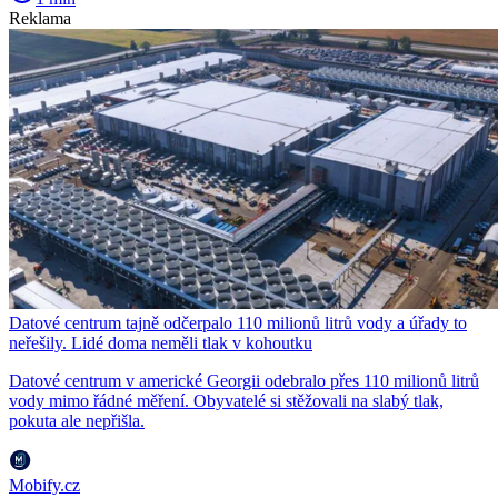
Reklama
Datové centrum tajně odčerpalo 110 milionů litrů vody a úřady to
neřešily. Lidé doma neměli tlak v kohoutku
Datové centrum v americké Georgii odebralo přes 110 milionů litrů
vody mimo řádné měření. Obyvatelé si stěžovali na slabý tlak,
pokuta ale nepřišla.
Mobify.cz