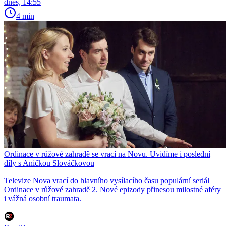
dnes, 14:55
4 min
Ordinace v růžové zahradě se vrací na Novu. Uvidíme i poslední
díly s Aničkou Slováčkovou
Televize Nova vrací do hlavního vysílacího času populární seriál
Ordinace v růžové zahradě 2. Nové epizody přinesou milostné aféry
i vážná osobní traumata.