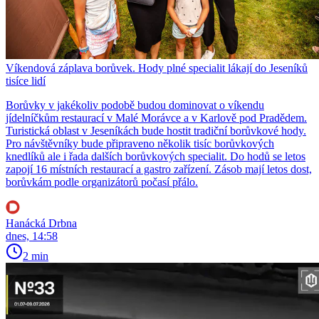
Víkendová záplava borůvek. Hody plné specialit lákají do Jeseníků
tisíce lidí
Borůvky v jakékoliv podobě budou dominovat o víkendu
jídelníčkům restaurací v Malé Morávce a v Karlově pod Pradědem.
Turistická oblast v Jeseníkách bude hostit tradiční borůvkové hody.
Pro návštěvníky bude připraveno několik tisíc borůvkových
knedlíků ale i řada dalších borůvkových specialit. Do hodů se letos
zapojí 16 místních restaurací a gastro zařízení. Zásob mají letos dost,
borůvkám podle organizátorů počasí přálo.
Hanácká Drbna
dnes, 14:58
2 min