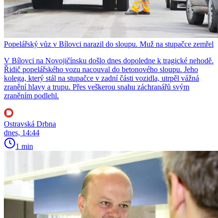
Popelářský vůz v Bílovci narazil do sloupu. Muž na stupačce zemřel
V Bílovci na Novojičínsku došlo dnes dopoledne k tragické nehodě.
Řidič popelářského vozu nacouval do betonového sloupu. Jeho
kolega, který stál na stupačce v zadní části vozidla, utrpěl vážná
zranění hlavy a trupu. Přes veškerou snahu záchranářů svým
zraněním podlehl.
Ostravská Drbna
dnes, 14:44
1 min