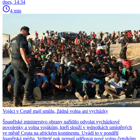
dnes, 14:34
4 min
Vojáci v Ceutě mají smůlu, žádná volna ani vycházky
Španělské ministerstvo obrany nařídilo odvolat vycházkové
povolenky a volna vojákům, kteří slouží v jednotkách umístěných
ve městě Ceuta na africkém kontinentu. Uvádí to v pondělí
španělská média. Velitelé pak nemají udělovat nové volno četníkům