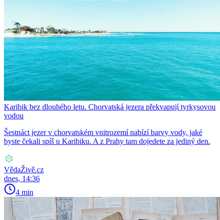
Karibik bez dlouhého letu. Chorvatská jezera překvapují tyrkysovou
vodou
Šestnáct jezer v chorvatském vnitrozemí nabízí barvy vody, jaké
byste čekali spíš u Karibiku. A z Prahy tam dojedete za jediný den.
VědaŽivě.cz
dnes, 14:36
4 min