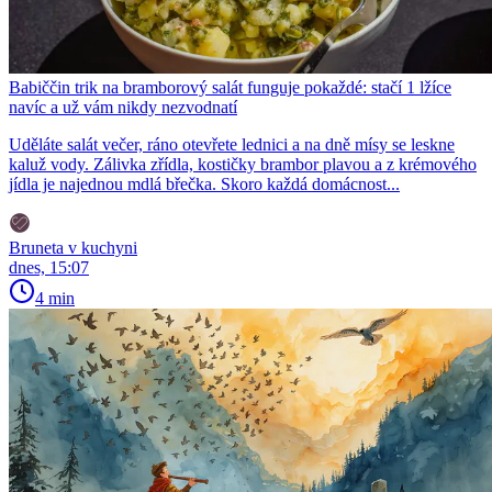
Babiččin trik na bramborový salát funguje pokaždé: stačí 1 lžíce
navíc a už vám nikdy nezvodnatí
Uděláte salát večer, ráno otevřete lednici a na dně mísy se leskne
kaluž vody. Zálivka zřídla, kostičky brambor plavou a z krémového
jídla je najednou mdlá břečka. Skoro každá domácnost...
Bruneta v kuchyni
dnes, 15:07
4 min