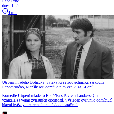
ReadZone
dnes, 14:54
4 min
Utrpení mladého Boháčka: Svlékající se zootechnička zaskočila
Landovského, Menšík roli odmítl a film vznikl za 14 dní
Komedie Utrpení mladého Boháčka s Pavlem Landovským
vznikala za velmi zvláštních okolností. Výsledek ovlivnilo odmítnutí
hlavní hvězdy i extrémně krátká doba natáčení.