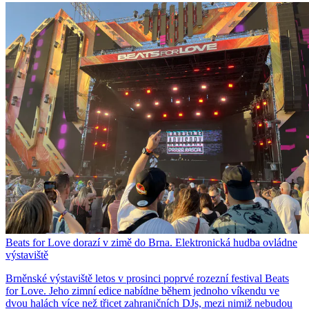
Beats for Love dorazí v zimě do Brna. Elektronická hudba ovládne
výstaviště
Brněnské výstaviště letos v prosinci poprvé rozezní festival Beats
for Love. Jeho zimní edice nabídne během jednoho víkendu ve
dvou halách více než třicet zahraničních DJs, mezi nimiž nebudou