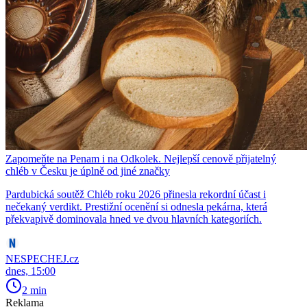
Zapomeňte na Penam i na Odkolek. Nejlepší cenově přijatelný
chléb v Česku je úplně od jiné značky
Pardubická soutěž Chléb roku 2026 přinesla rekordní účast i
nečekaný verdikt. Prestižní ocenění si odnesla pekárna, která
překvapivě dominovala hned ve dvou hlavních kategoriích.
NESPECHEJ.cz
dnes, 15:00
2 min
Reklama