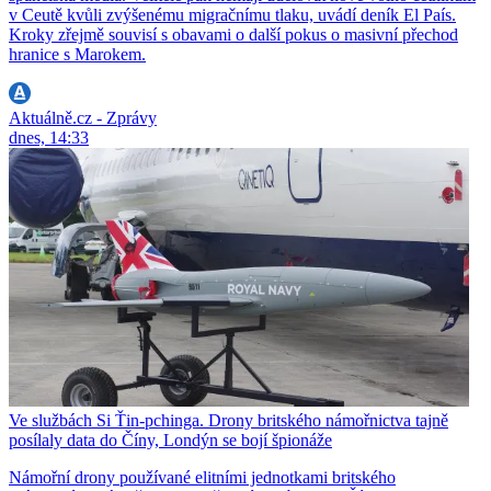
v Ceutě kvůli zvýšenému migračnímu tlaku, uvádí deník El País.
Kroky zřejmě souvisí s obavami o další pokus o masivní přechod
hranice s Marokem.
Aktuálně.cz - Zprávy
dnes, 14:33
Ve službách Si Ťin-pchinga. Drony britského námořnictva tajně
posílaly data do Číny, Londýn se bojí špionáže
Námořní drony používané elitními jednotkami britského