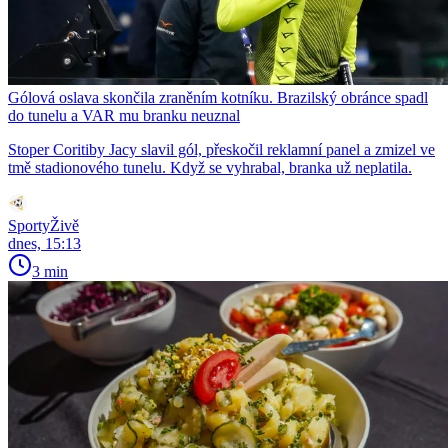
Gólová oslava skončila zraněním kotníku. Brazilský obránce spadl
do tunelu a VAR mu branku neuznal
Stoper Coritiby Jacy slavil gól, přeskočil reklamní panel a zmizel ve
tmě stadionového tunelu. Když se vyhrabal, branka už neplatila.
SportyŽivě
dnes, 15:13
3 min