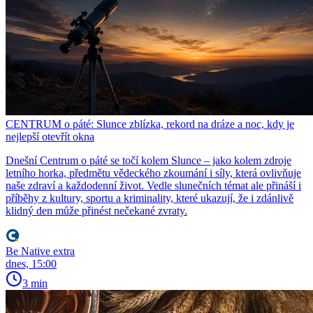
CENTRUM o páté: Slunce zblízka, rekord na dráze a noc, kdy je
nejlepší otevřít okna
Dnešní Centrum o páté se točí kolem Slunce – jako kolem zdroje
letního horka, předmětu vědeckého zkoumání i síly, která ovlivňuje
naše zdraví a každodenní život. Vedle slunečních témat ale přináší i
příběhy z kultury, sportu a kriminality, které ukazují, že i zdánlivě
klidný den může přinést nečekané zvraty.
Be Native extra
dnes, 15:00
3 min