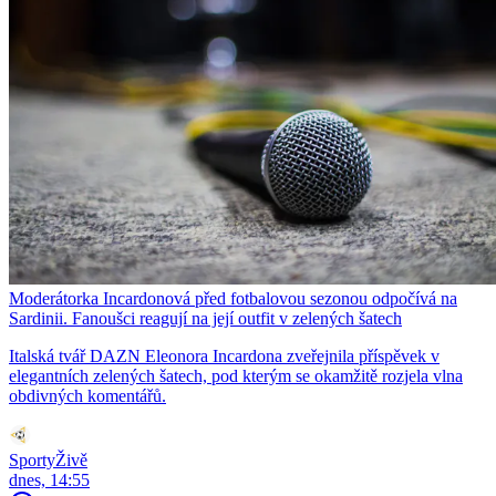
Moderátorka Incardonová před fotbalovou sezonou odpočívá na
Sardinii. Fanoušci reagují na její outfit v zelených šatech
Italská tvář DAZN Eleonora Incardona zveřejnila příspěvek v
elegantních zelených šatech, pod kterým se okamžitě rozjela vlna
obdivných komentářů.
SportyŽivě
dnes, 14:55