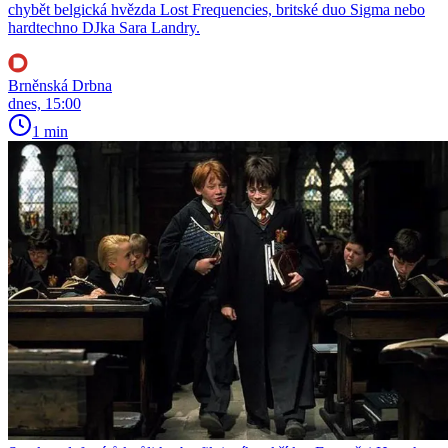
chybět belgická hvězda Lost Frequencies, britské duo Sigma nebo
hardtechno DJka Sara Landry.
Brněnská Drbna
dnes, 15:00
1 min