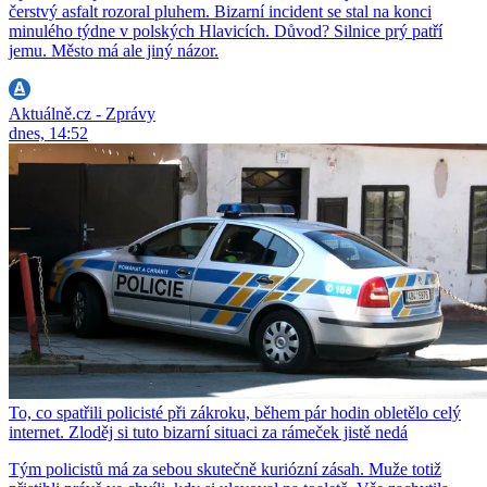
čerstvý asfalt rozoral pluhem. Bizarní incident se stal na konci
minulého týdne v polských Hlavicích. Důvod? Silnice prý patří
jemu. Město má ale jiný názor.
Aktuálně.cz - Zprávy
dnes, 14:52
To, co spatřili policisté při zákroku, během pár hodin obletělo celý
internet. Zloděj si tuto bizarní situaci za rámeček jistě nedá
Tým policistů má za sebou skutečně kuriózní zásah. Muže totiž