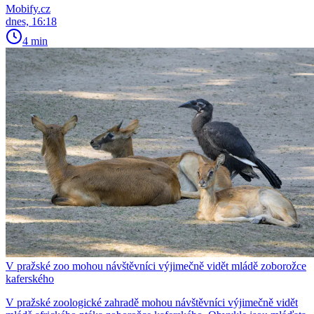
Mobify.cz
dnes, 16:18
4 min
V pražské zoo mohou návštěvníci výjimečně vidět mládě zoborožce
kaferského
V pražské zoologické zahradě mohou návštěvníci výjimečně vidět