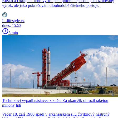
Rusko a Ukrajinu. Jeho vystoupení přitom nepůsobí jako izolovaný
výrok, ale jako pokračování dlouhodobě čitelného postoje.
In-lifestyle.cz
dnes, 15:53
3 min
Technikovi vypadl nástavec z klíče. Za okamžik ohrozil raketou
miliony lidí
Večer 18. září 1980 spadl v arkansaském silu čtyřkilový nástrčný