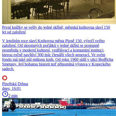
První knížky se vešly do jedné skříně, městská knihovna slaví 150
let od založení
V letošním roce slaví Knihovna města Plzně 150. výročí svého
založení. Od skromných počátků v jedné skříni se postupně
proměnila v moderní kulturní, vzdělávací a komunitní instituci,
kterou ročně navštíví 300 tisíc čtenářů všech generací. Ve svém
fondu má také půl milionu knih. Od roku 1960 sídlí v ulici Bedřicha
Smetany. Její bohatou historii teď připomíná výstava v Kopeckého
sadech.
Plzeňská Drbna
dnes, 16:01
2 min