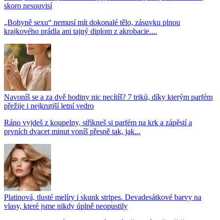
skoro nesouvisí
„Bohyně sexu“ nemusí mít dokonalé tělo, zásuvku plnou
krajkového prádla ani tajný diplom z akrobacie....
Navoníš se a za dvě hodiny nic necítíš? 7 triků, díky kterým parfém
přežije i nejkrutjší letní vedro
Ráno vyjdeš z koupelny, stříkneš si parfém na krk a zápěstí a
prvních dvacet minut voníš přesně tak, jak...
Platinová, tlusté melíry i skunk stripes. Devadesátkové barvy na
vlasy, které jsme nikdy úplně neopustily