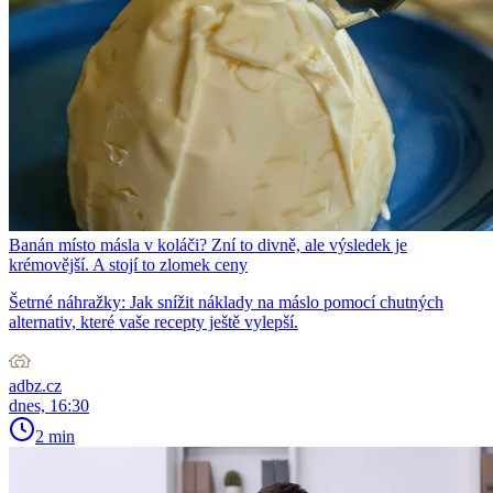
Banán místo másla v koláči? Zní to divně, ale výsledek je
krémovější. A stojí to zlomek ceny
Šetrné náhražky: Jak snížit náklady na máslo pomocí chutných
alternativ, které vaše recepty ještě vylepší.
adbz.cz
dnes, 16:30
2 min