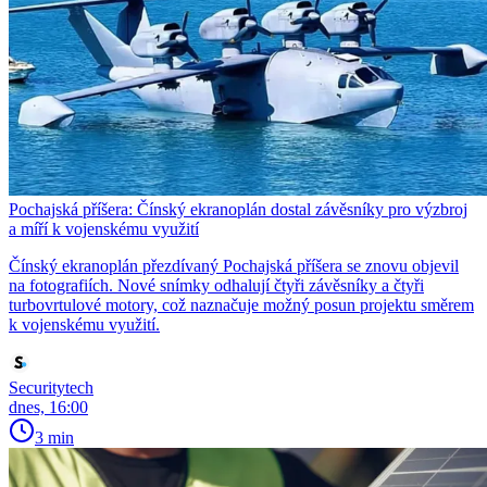
Pochajská příšera: Čínský ekranoplán dostal závěsníky pro výzbroj
a míří k vojenskému využití
Čínský ekranoplán přezdívaný Pochajská příšera se znovu objevil
na fotografiích. Nové snímky odhalují čtyři závěsníky a čtyři
turbovrtulové motory, což naznačuje možný posun projektu směrem
k vojenskému využití.
Securitytech
dnes, 16:00
3 min