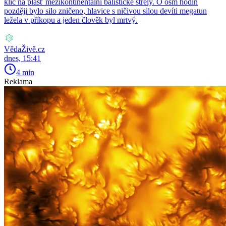
klíč na plášť mezikontinentální balistické střely. O osm hodin
později bylo silo zničeno, hlavice s ničivou silou devíti megatun
ležela v příkopu a jeden člověk byl mrtvý.
VědaŽivě.cz
dnes, 15:41
4 min
Reklama