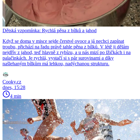
Dětská vzpomínka: Rychlá pěna z bílků a jahod
Když se doma v misce sejde čerstvé ovoce a já nechci zapínat
troubu, přichází na řadu právě tahle pěna z bílků. V létě ji dělám
nejdřív z jahod, teď hlavně z rybízu, a u nás mizí po lžičkách i na
palačinkách. Je rychlá, vystačí si s pár surovinami a díky
našlehaným bílkům má lehkou, nadýchanou strukturu.
Cooky.cz
dnes, 15:28
4 min