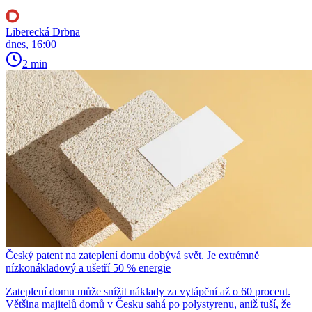
Liberecká Drbna
dnes, 16:00
2 min
Český patent na zateplení domu dobývá svět. Je extrémně
nízkonákladový a ušetří 50 % energie
Zateplení domu může snížit náklady za vytápění až o 60 procent.
Většina majitelů domů v Česku sahá po polystyrenu, aniž tuší, že