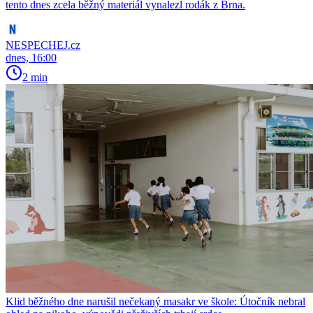
tento dnes zcela běžný materiál vynalezl rodák z Brna.
NESPECHEJ.cz
dnes, 16:00
2 min
Klid běžného dne narušil nečekaný masakr ve škole: Útočník nebral