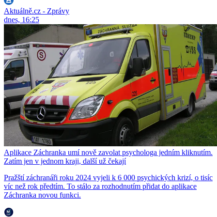
Aktuálně.cz - Zprávy
dnes, 16:25
Aplikace Záchranka umí nově zavolat psychologa jedním kliknutím.
Zatím jen v jednom kraji, další už čekají
Pražští záchranáři roku 2024 vyjeli k 6 000 psychických krizí, o tisíc
víc než rok předtím. To stálo za rozhodnutím přidat do aplikace
Záchranka novou funkci.