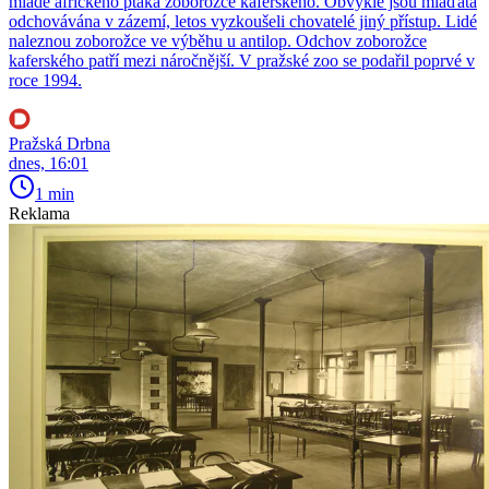
mládě afrického ptáka zoborožce kaferského. Obvykle jsou mláďata
odchovávána v zázemí, letos vyzkoušeli chovatelé jiný přístup. Lidé
naleznou zoborožce ve výběhu u antilop. Odchov zoborožce
kaferského patří mezi náročnější. V pražské zoo se podařil poprvé v
roce 1994.
Pražská Drbna
dnes, 16:01
1 min
Reklama