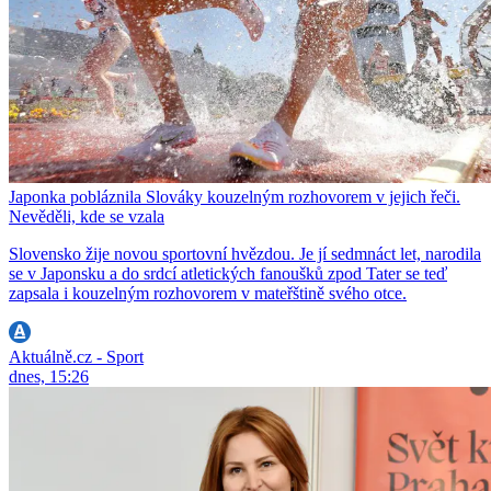
Japonka pobláznila Slováky kouzelným rozhovorem v jejich řeči.
Nevěděli, kde se vzala
Slovensko žije novou sportovní hvězdou. Je jí sedmnáct let, narodila
se v Japonsku a do srdcí atletických fanoušků zpod Tater se teď
zapsala i kouzelným rozhovorem v mateřštině svého otce.
Aktuálně.cz - Sport
dnes, 15:26