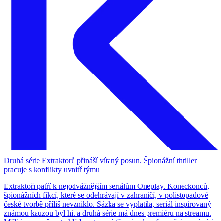
Druhá série Extraktorů přináší vítaný posun. Špionážní thriller
pracuje s konflikty uvnitř týmu
Extraktoři patří k nejodvážnějším seriálům Oneplay. Koneckonců,
špionážních fikcí, které se odehrávají v zahraničí, v polistopadové
české tvorbě příliš nevzniklo. Sázka se vyplatila, seriál inspirovaný
známou kauzou byl hit a druhá série má dnes premiéru na streamu.