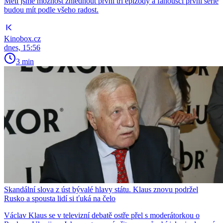
Měli jsme možnost zhlédnout první tři epizody a fanoušci první série
budou mít podle všeho radost.
Kinobox.cz
dnes, 15:56
3 min
Skandální slova z úst bývalé hlavy státu. Klaus znovu podržel
Rusko a spousta lidí si ťuká na čelo
Václav Klaus se v televizní debatě ostře přel s moderátorkou o