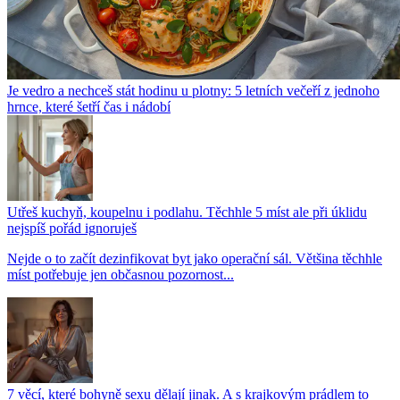
Je vedro a nechceš stát hodinu u plotny: 5 letních večeří z jednoho
hrnce, které šetří čas i nádobí
Utřeš kuchyň, koupelnu i podlahu. Těchhle 5 míst ale při úklidu
nejspíš pořád ignoruješ
Nejde o to začít dezinfikovat byt jako operační sál. Většina těchhle
míst potřebuje jen občasnou pozornost...
7 věcí, které bohyně sexu dělají jinak. A s krajkovým prádlem to