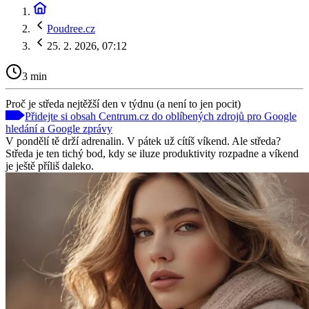
Poudree.cz
25. 2. 2026, 07:12
3 min
Proč je středa nejtěžší den v týdnu (a není to jen pocit)
Přidejte si obsah Centrum.cz do oblíbených zdrojů pro Google
hledání a Google zprávy
V pondělí tě drží adrenalin. V pátek už cítíš víkend. Ale středa?
Středa je ten tichý bod, kdy se iluze produktivity rozpadne a víkend
je ještě příliš daleko.