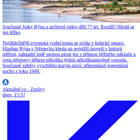
Současné fotky Rýna a archivní video dělí 77 let. Rozdíl? Hledá se
jen těžko
Nejdůležitější evropská vodní tepna se ocitla v kritické situaci.
Hladina Rýna v Německu klesla na nejnižší úroveň v historii
měření, nákladní lodě mohou plout jen s pětinou běžného nákladu a
cena přepravy během několika týdnů několikanásobně vzrostla.
Současné záběry vyschlého koryta navíc připomínají legendární
sucho z roku 1949.
Aktuálně.cz - Zprávy
dnes, 15:57