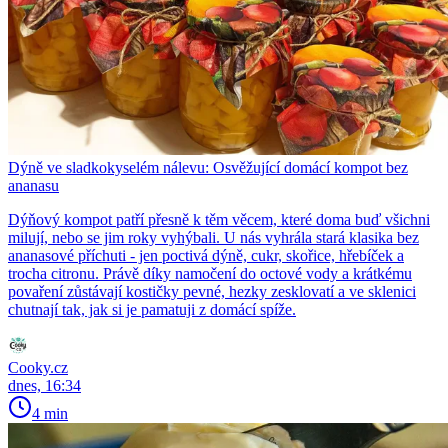
Dýně ve sladkokyselém nálevu: Osvěžující domácí kompot bez
ananasu
Dýňový kompot patří přesně k těm věcem, které doma buď všichni
milují, nebo se jim roky vyhýbali. U nás vyhrála stará klasika bez
ananasové příchuti - jen poctivá dýně, cukr, skořice, hřebíček a
trocha citronu. Právě díky namočení do octové vody a krátkému
povaření zůstávají kostičky pevné, hezky zesklovatí a ve sklenici
chutnají tak, jak si je pamatuji z domácí spíže.
Cooky.cz
dnes, 16:34
4 min