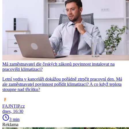
Má zaměstnavatel dle českých zákonů povinnost instalovat na
pracovišti klimatizaci?
Letní vedra v kanceláři dokážou pořádně ztrpčit pracovní den. Má
ale zaměstnavatel povinnost pořídit klimatizaci? A co když teplota
stoupne nad třicítku?
FAJNTIP.cz
dnes, 16:30
3 min
Reklama