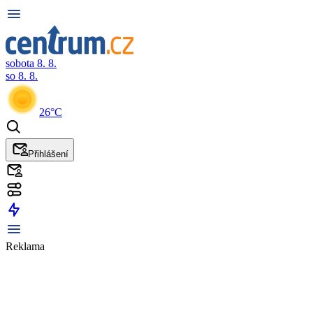
sobota 8. 8.
so 8. 8.
26°C
Přihlášení
Reklama