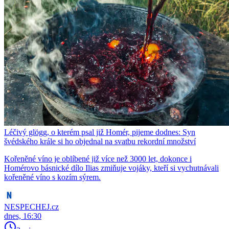
Léčivý glögg, o kterém psal již Homér, pijeme dodnes: Syn
švédského krále si ho objednal na svatbu rekordní množství
Kořeněné víno je oblíbené již více než 3000 let, dokonce i
Homérovo básnické dílo Ilias zmiňuje vojáky, kteří si vychutnávali
kořeněné víno s kozím sýrem.
NESPECHEJ.cz
dnes, 16:30