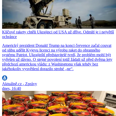
Klíčové rakety chtěli Ukrajinci od USA už dříve. Odmítl je i největší
ochránce
Americký prezident Donald Trump na konci července začal couvat
od slibu udělit Kyjevu licenci na výrobu raket do obranného
systému Patriot. Ukrajinští představitelé tvrdí, že problém mohl být
vyřešen už dávno. O stejné povolení totiž žádali už před dvěma lety
předchozí americkou vládu: z Washingtonu však tehdy bez
jakéhokoliv vysvětlení dorazilo strohé „ne“.
Aktuálně.cz - Zprávy
dnes, 16:40