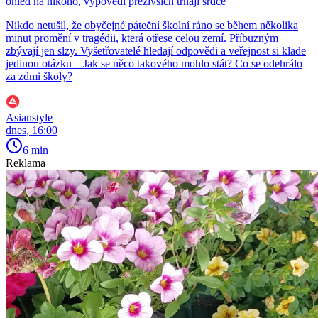
ohled na nikoho, výpovědi přeživších trhají srdce
Nikdo netušil, že obyčejné páteční školní ráno se během několika
minut promění v tragédii, která otřese celou zemí. Příbuzným
zbývají jen slzy. Vyšetřovatelé hledají odpovědi a veřejnost si klade
jedinou otázku – Jak se něco takového mohlo stát? Co se odehrálo
za zdmi školy?
Asianstyle
dnes, 16:00
6 min
Reklama