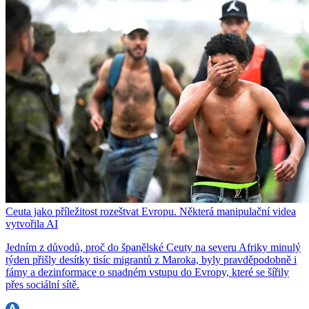
Ceuta jako příležitost rozeštvat Evropu. Některá manipulační videa
vytvořila AI
Jedním z důvodů, proč do španělské Ceuty na severu Afriky minulý
týden přišly desítky tisíc migrantů z Maroka, byly pravděpodobně i
fámy a dezinformace o snadném vstupu do Evropy, které se šířily
přes sociální sítě.