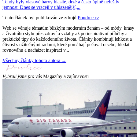
Tehdy byly vlasové barvy hlasité, drzé a často úplně neřešily
jemnost. Dnes se vracejí v uhlazenější,...
Tento článek byl publikován ze zdrojů
Poudree.cz
Web se věnuje tématům blízkým moderním ženám – od módy, krásy
a životního stylu přes zdraví a vztahy až po inspirativní příběhy a
praktické tipy do každodenního života. Články kombinují lehkost a
čtivost s užitečnými radami, které pomáhají pečovat o sebe, hledat
rovnováhu a nacházet inspiraci v...
Všechny články tohoto autora →
Vybrali jsme pro vás
Magazíny a zajímavosti