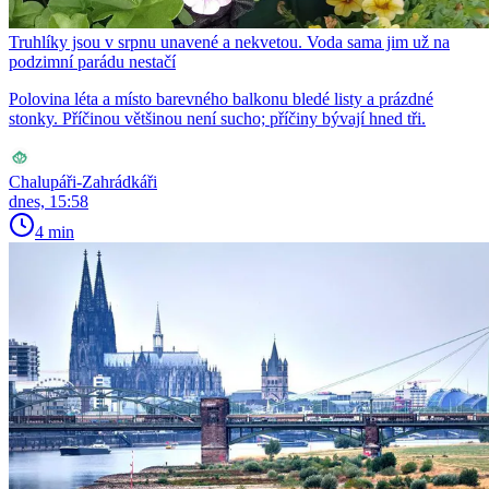
Truhlíky jsou v srpnu unavené a nekvetou. Voda sama jim už na
podzimní parádu nestačí
Polovina léta a místo barevného balkonu bledé listy a prázdné
stonky. Příčinou většinou není sucho; příčiny bývají hned tři.
Chalupáři-Zahrádkáři
dnes, 15:58
4 min