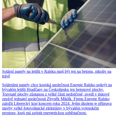
Solární panely na letišti v Ralsku mají být jen na betonu, nikoliv na
trávě
Solárními panely chce krajská společnost Energie Ralsko pokrýt na
bývalém letišti Hradčany na Českolipsku jen betonové plochy.
Travnaté plochy zůstanou z velké části nedotčené, uvedl v tiskové
zprávě jednatel společnosti Zbyněk Miklík. Firmu Energie Ralsko
založil Liberecký kraj koncem roku 2024. Jejím úkolem je příprava
stavby velké fotovoltaické elektrárny v bývalém vojenském
prostoru, kraji má zajistit energetickou soběstačnost.