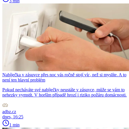
3 min
Nabíječka v zásuvce přes noc vás ročně stojí víc, než si myslíte. A to
není ten hlavní problém
Pokud necháváte své nabíječky neustále v zásuvce, může se vám to
nehezky vymstít. V horším případě hrozí i riziko požáru domácnosti.
adbz.cz
dnes, 16:25
1 min