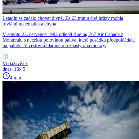
Letadlu se začalo chovat divně. Za 63 minut čiré hrůzy mohla
triviální matematická chyba
V sobotu 23. července 1983 odletěl Boeing 767 Air Canada z
Montrealu s necelou polovinou paliva, které posádka předpokládala
na palubě. V cestovní hladině mu zhasly oba motory.
VědaŽivě.cz
dnes, 16:45
4 min