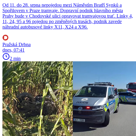
Od 11. do 28. srpna nepojedou mezi Náměstím Bratří Synků a
Spořilovem v Praze tramvaje. Dopravní podnik hlavního města
Prahy bude v Chodovské ulici opravovat tramvajovou trať. Linky 4,
11, 24, 95 a 96 pojedou po změněných trasách, podnik zavede
náhradní autobusové linky X11, X24 a X96.
Pražská Drbna
dnes, 07:41
2 min