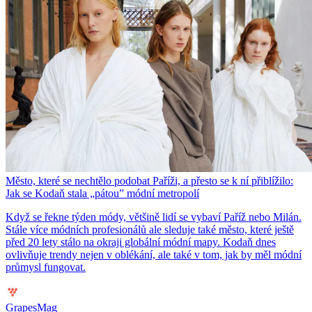
Město, které se nechtělo podobat Paříži, a přesto se k ní přiblížilo:
Jak se Kodaň stala „pátou” módní metropolí
Když se řekne týden módy, většině lidí se vybaví Paříž nebo Milán.
Stále více módních profesionálů ale sleduje také město, které ještě
před 20 lety stálo na okraji globální módní mapy. Kodaň dnes
ovlivňuje trendy nejen v oblékání, ale také v tom, jak by měl módní
průmysl fungovat.
GrapesMag