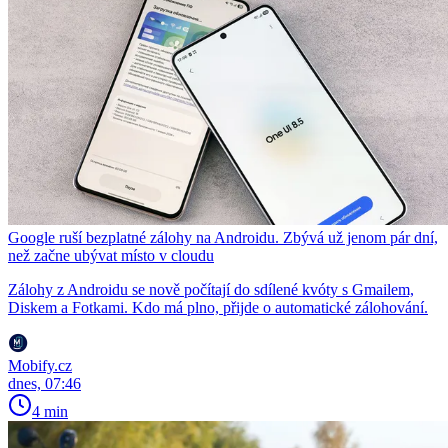
Google ruší bezplatné zálohy na Androidu. Zbývá už jenom pár dní,
než začne ubývat místo v cloudu
Zálohy z Androidu se nově počítají do sdílené kvóty s Gmailem,
Diskem a Fotkami. Kdo má plno, přijde o automatické zálohování.
Mobify.cz
dnes, 07:46
4 min