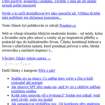
Utřeš kuchyň, koupelnu i podlahu. Těchhle 5 míst ale při úklidu
nejspíš pořád ignoruješ
Nejde o to začít dezinfikovat byt jako operační sál. Většina těchhle
míst potřebuje jen občasnou pozornost...
Tento článek byl publikován ze zdrojů
Poudree.cz
Web se věnuje tématům blízkým moderním ženám – od módy, krásy
a životního stylu přes zdraví a vztahy až po inspirativní příběhy a
praktické tipy do každodenního života. Články kombinují lehkost a
čtivost s užitečnými radami, které pomáhají pečovat o sebe, hledat
rovnováhu a nacházet inspiraci v...
Všechny články tohoto autora →
Další články z kategorie
Péče o pleť
Spálila ses na slunci. Co udělat dnes večer a čím si kůži
rozhodně dál netrápit
Jak obnovit SPF přes make-up, aniž by sis z obličeje udělala
rozteklou omítku
Kolik toho opravdu víš o hydrataci? Tenhle test odhalí, jestli
piješ chytře, nebo jen hodně
Jak zamaskovat probdělou noc. Od korektoru přes studenou