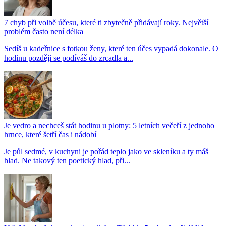
7 chyb při volbě účesu, které ti zbytečně přidávají roky. Největší
problém často není délka
Sedíš u kadeřnice s fotkou ženy, které ten účes vypadá dokonale. O
hodinu později se podíváš do zrcadla a...
Je vedro a nechceš stát hodinu u plotny: 5 letních večeří z jednoho
hrnce, které šetří čas i nádobí
Je půl sedmé, v kuchyni je pořád teplo jako ve skleníku a ty máš
hlad. Ne takový ten poetický hlad, při...