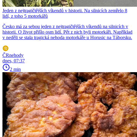
Jeden z nejtragičtějších víkendů v historii. Na silnicích zemřelo 8
lidí, z toho 5 motorkářů
Česko má za sebou jeden z nejtragičtějších víkendů na silnicích v
historii. O život přišlo osm lidí. Pět z nich byli motorkáři. Například
v neděli se stala tragická nehoda motorkáře u Horusic na Táborsku.
ČRnehody
dnes, 07:37
2 min