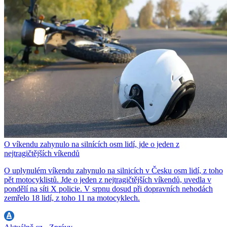
O víkendu zahynulo na silnících osm lidí, jde o jeden z
nejtragičtějších víkendů
O uplynulém víkendu zahynulo na silnicích v Česku osm lidí, z toho
pět motocyklistů. Jde o jeden z nejtragičtějších víkendů, uvedla v
pondělí na síti X policie. V srpnu dosud při dopravních nehodách
zemřelo 18 lidí, z toho 11 na motocyklech.