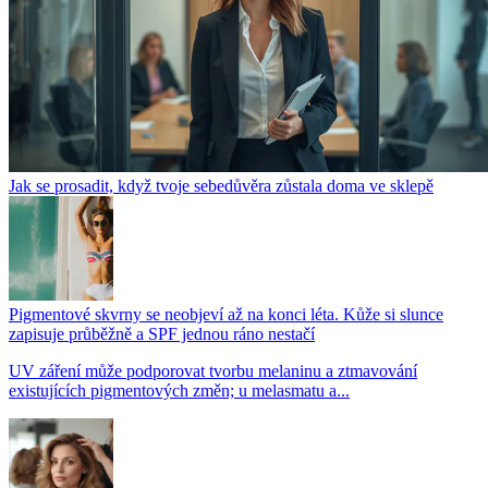
Jak se prosadit, když tvoje sebedůvěra zůstala doma ve sklepě
Pigmentové skvrny se neobjeví až na konci léta. Kůže si slunce
zapisuje průběžně a SPF jednou ráno nestačí
UV záření může podporovat tvorbu melaninu a ztmavování
existujících pigmentových změn; u melasmatu a...