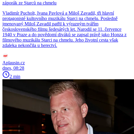
záporák ze Starců na chmelu
Vladimír Pucholt, Ivana Pavlová a Miloš Zavadil, tři hlavní
protagonisté kultovního muzikálu Starci na chmelu. Posledně
jmenovaný Miloš Zavadil patřil k výrazným tvářím
československého filmu šedesátých let. Narodil se 11. července
1940 v Praze a do povědomí diváků se zapsal právě jako Honza z
filmového muzikálu Starci na chmelu. Jeho životní cesta však
zdaleka nekončila u herectví.
Aplausin.cz
dnes, 08:28
2 min