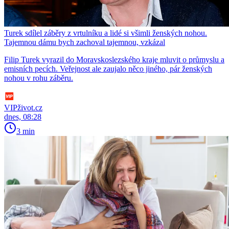
Turek sdílel záběry z vrtulníku a lidé si všimli ženských nohou.
Tajemnou dámu bych zachoval tajemnou, vzkázal
Filip Turek vyrazil do Moravskoslezského kraje mluvit o průmyslu a
emisních pecích. Veřejnost ale zaujalo něco jiného, pár ženských
nohou v rohu záběru.
VIPživot.cz
dnes, 08:28
3 min