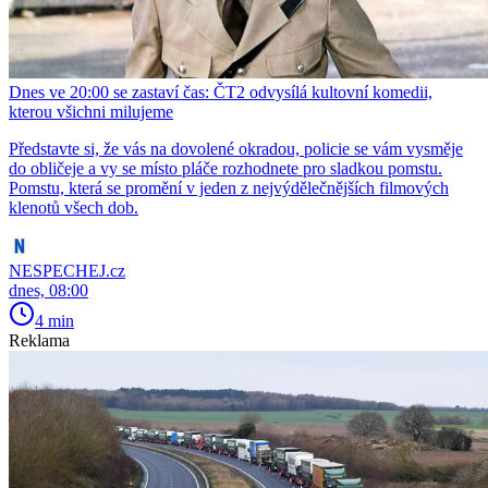
Dnes ve 20:00 se zastaví čas: ČT2 odvysílá kultovní komedii,
kterou všichni milujeme
Představte si, že vás na dovolené okradou, policie se vám vysměje
do obličeje a vy se místo pláče rozhodnete pro sladkou pomstu.
Pomstu, která se promění v jeden z nejvýdělečnějších filmových
klenotů všech dob.
NESPECHEJ.cz
dnes, 08:00
4 min
Reklama