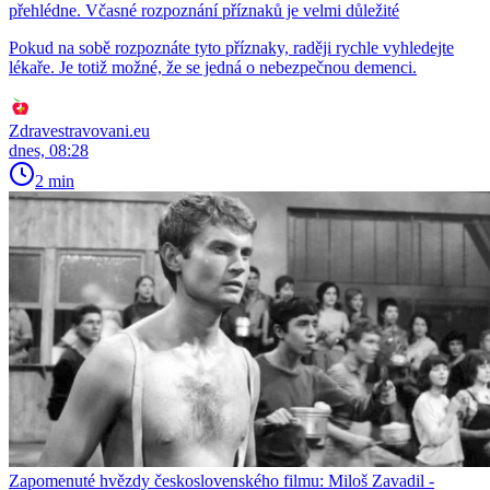
přehlédne. Včasné rozpoznání příznaků je velmi důležité
Pokud na sobě rozpoznáte tyto příznaky, raději rychle vyhledejte
lékaře. Je totiž možné, že se jedná o nebezpečnou demenci.
Zdravestravovani.eu
dnes, 08:28
2 min
Zapomenuté hvězdy československého filmu: Miloš Zavadil -