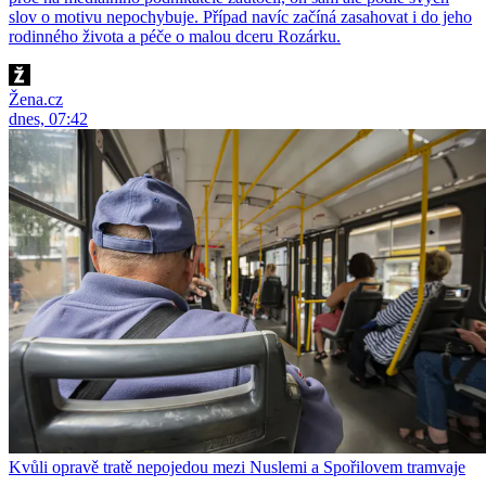
slov o motivu nepochybuje. Případ navíc začíná zasahovat i do jeho
rodinného života a péče o malou dceru Rozárku.
Žena.cz
dnes, 07:42
Kvůli opravě tratě nepojedou mezi Nuslemi a Spořilovem tramvaje