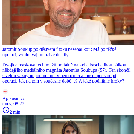
Jaromír Soukup po děsivém útoku baseballkou: Má po těžké
operaci, vyplouvají mrazivé detaily
Dvojice maskovaných mužů brutálně napadla baseballkou pálkou
někdejšího mediálního magnáta Jaromíra Soukupa (57). Ten skončil
s velmi vážnými poraněními v nemocnici a musel podstoupit
operaci. Jak na tom v současné době je? A jaké podnikne kroky?
Aplausin.cz
dnes, 08:27
2 min