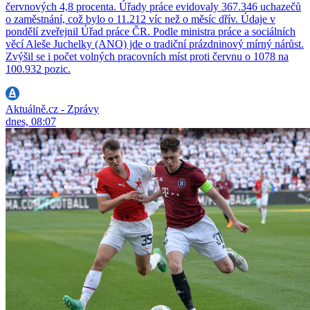
červnových 4,8 procenta. Úřady práce evidovaly 367.346 uchazečů
o zaměstnání, což bylo o 11.212 víc než o měsíc dřív. Údaje v
pondělí zveřejnil Úřad práce ČR. Podle ministra práce a sociálních
věcí Aleše Juchelky (ANO) jde o tradiční prázdninový mírný nárůst.
Zvýšil se i počet volných pracovních míst proti červnu o 1078 na
100.932 pozic.
Aktuálně.cz - Zprávy
dnes, 08:07