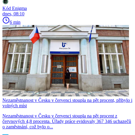
Kód Enigma
dnes, 08:10
6 min
Nezaměstnanost v Česku v červenci stoupla na pět procent, přibylo i
volných míst
Nezaměstnanost v Česku v červenci stoupla na pět procent z
červnových 4,8 procenta. Úřady práce evidovaly 367 346 uchazečů
o zaměstnání, což bylo o...