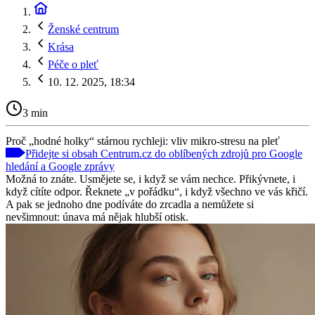
Ženské centrum
Krása
Péče o pleť
10. 12. 2025, 18:34
3 min
Proč „hodné holky“ stárnou rychleji: vliv mikro-stresu na pleť
Přidejte si obsah Centrum.cz do oblíbených zdrojů pro Google
hledání a Google zprávy
Možná to znáte. Usmějete se, i když se vám nechce. Přikývnete, i
když cítíte odpor. Řeknete „v pořádku“, i když všechno ve vás křičí.
A pak se jednoho dne podíváte do zrcadla a nemůžete si
nevšimnout: únava má nějak hlubší otisk.