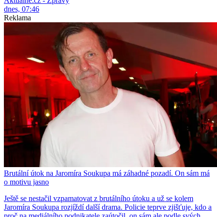
Aktuálně.cz - Zprávy
dnes, 07:46
Reklama
Brutální útok na Jaromíra Soukupa má záhadné pozadí. On sám má
o motivu jasno
Ještě se nestačil vzpamatovat z brutálního útoku a už se kolem
Jaromíra Soukupa rozjíždí další drama. Policie teprve zjišťuje, kdo a
proč na mediálního podnikatele zaútočil, on sám ale podle svých