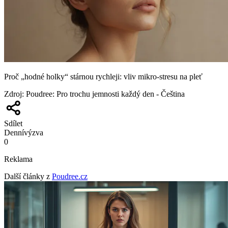
Proč „hodné holky“ stárnou rychleji: vliv mikro-stresu na pleť
Zdroj
:
Poudree: Pro trochu jemnosti každý den - Čeština
Sdílet
Denní
výzva
0
Reklama
Další články z
Poudree.cz