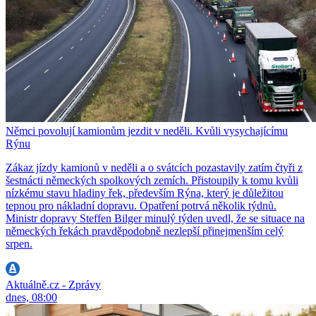
Němci povolují kamionům jezdit v neděli. Kvůli vysychajícímu
Rýnu
Zákaz jízdy kamionů v neděli a o svátcích pozastavily zatím čtyři z
šestnácti německých spolkových zemích. Přistoupily k tomu kvůli
nízkému stavu hladiny řek, především Rýna, který je důležitou
tepnou pro nákladní dopravu. Opatření potrvá několik týdnů.
Ministr dopravy Steffen Bilger minulý týden uvedl, že se situace na
německých řekách pravděpodobně nezlepší přinejmenším celý
srpen.
Aktuálně.cz - Zprávy
dnes, 08:00