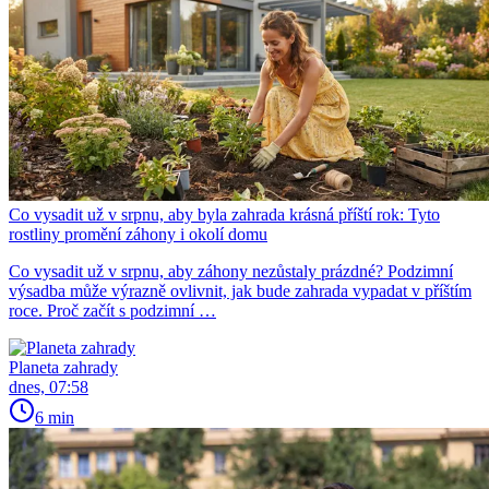
Co vysadit už v srpnu, aby byla zahrada krásná příští rok: Tyto
rostliny promění záhony i okolí domu
Co vysadit už v srpnu, aby záhony nezůstaly prázdné? Podzimní
výsadba může výrazně ovlivnit, jak bude zahrada vypadat v příštím
roce. Proč začít s podzimní …
Planeta zahrady
dnes, 07:58
6 min