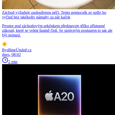
Záchod vyžaduje zaslouženou péči. Tento pomocník ze spíže ho
vyčistí bez jakékoliv námahy za pár kaček
Prostor pod záchodovým prkénkem představuje těžko přístupné
zákoutí, které se velmi špatně čistí. Se správným postupem to tak ale
být nemusí.
BydlímeÚtulně.cz
dnes, 08:02
2 min