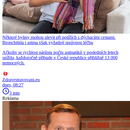
Některé byliny mohou ulevit při potížích s dýchacími cestami.
Bronchitida i astma však vyžadují správnou léčbu
Ačkoliv se rychlost nárůstu počtu astmatiků v posledních letech
snížila, každoročně přibude v České republice přibližně 13 000
nemocných.
Zdravestravovani.eu
dnes, 08:27
3 min
Reklama