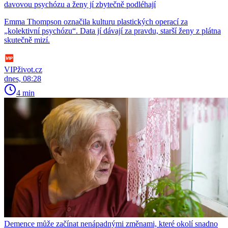
davovou psychózu a ženy jí zbytečně podléhají
Emma Thompson označila kulturu plastických operací za
„kolektivní psychózu“. Data jí dávají za pravdu, starší ženy z plátna
skutečně mizí.
VIPživot.cz
dnes, 08:28
4 min
Demence může začínat nenápadnými změnami, které okolí snadno