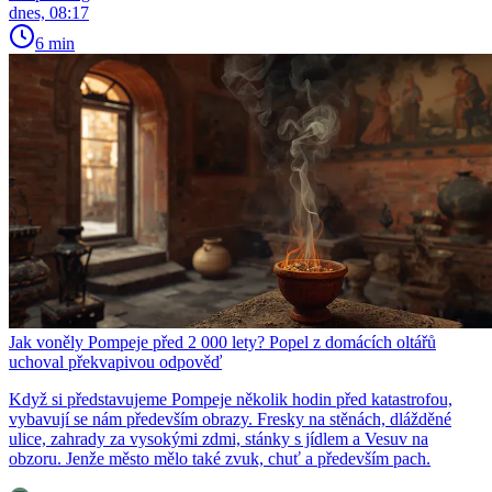
dnes, 08:17
6 min
Jak voněly Pompeje před 2 000 lety? Popel z domácích oltářů
uchoval překvapivou odpověď
Když si představujeme Pompeje několik hodin před katastrofou,
vybavují se nám především obrazy. Fresky na stěnách, dlážděné
ulice, zahrady za vysokými zdmi, stánky s jídlem a Vesuv na
obzoru. Jenže město mělo také zvuk, chuť a především pach.