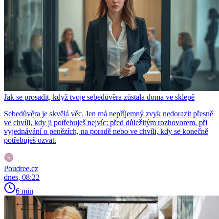
Jak se prosadit, když tvoje sebedůvěra zůstala doma ve sklepě
Sebedůvěra je skvělá věc. Jen má nepříjemný zvyk nedorazit přesně
ve chvíli, kdy ji potřebuješ nejvíc: před důležitým rozhovorem, při
vyjednávání o penězích, na poradě nebo ve chvíli, kdy se konečně
potřebuješ ozvat.
Poudree.cz
dnes, 08:22
6 min