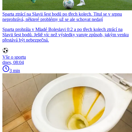
Sparta ztrácí na Slavii šest bodů po třech kolech. Titul se v srpnu
neprohrává, některé problémy už se ale schovat nedají
Sparta prohrála v Mladé Boleslavi 0:2 a po třech kolech ztrácí na
Slavii šest bodů. Ještě víc než výsledky varuje způsob, jakým venku
přestává být nebezpečná.
Vše o sportu
dnes, 08:04
3 min