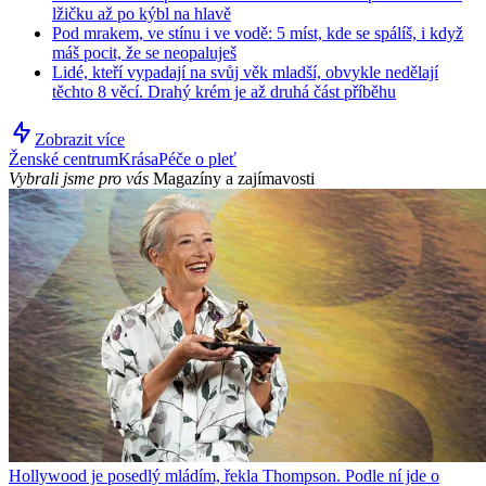
lžičku až po kýbl na hlavě
Pod mrakem, ve stínu i ve vodě: 5 míst, kde se spálíš, i když
máš pocit, že se neopaluješ
Lidé, kteří vypadají na svůj věk mladší, obvykle nedělají
těchto 8 věcí. Drahý krém je až druhá část příběhu
Zobrazit více
Ženské centrum
Krása
Péče o pleť
Vybrali jsme pro vás
Magazíny a zajímavosti
Hollywood je posedlý mládím, řekla Thompson. Podle ní jde o