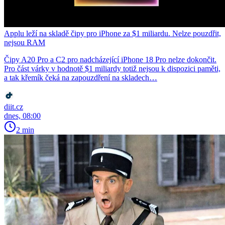
Applu leží na skladě čipy pro iPhone za $1 miliardu. Nelze pouzdřit,
nejsou RAM
Čipy A20 Pro a C2 pro nadcházející iPhone 18 Pro nelze dokončit.
Pro část várky v hodnotě $1 miliardy totiž nejsou k dispozici paměti,
a tak křemík čeká na zapouzdření na skladech…
diit.cz
dnes, 08:00
2 min