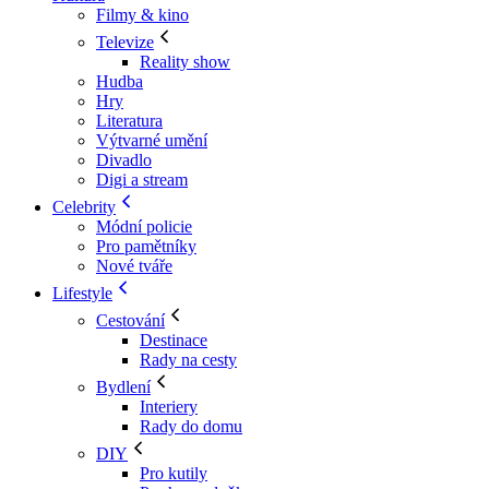
Filmy & kino
Televize
Reality show
Hudba
Hry
Literatura
Výtvarné umění
Divadlo
Digi a stream
Celebrity
Módní policie
Pro pamětníky
Nové tváře
Lifestyle
Cestování
Destinace
Rady na cesty
Bydlení
Interiery
Rady do domu
DIY
Pro kutily