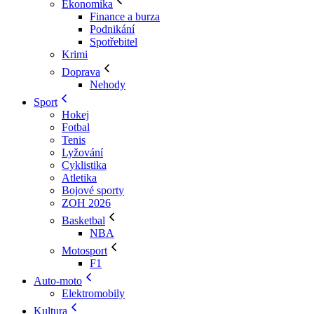
Ekonomika
Finance a burza
Podnikání
Spotřebitel
Krimi
Doprava
Nehody
Sport
Hokej
Fotbal
Tenis
Lyžování
Cyklistika
Atletika
Bojové sporty
ZOH 2026
Basketbal
NBA
Motosport
F1
Auto-moto
Elektromobily
Kultura