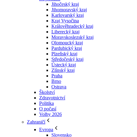
Jihočeský kraj
Jihomoravský kraj
Karlovarský kraj
Kraj Vysočina
Králověhradecký kraj
Liberecký kraj
Moravskoslezský kraj
Olomoucký kraj
Pardubický kraj
Plzeňský kraj
Středočeský kraj
Ústecký kraj
Zlínský kraj
Praha
Brno
Ostrava
Školství
Zdravotnictví
Politika
O počasí
Volby 2026
Zahraničí
Evropa
Slovensko