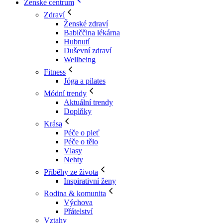
Ženské centrum
Zdraví
Ženské zdraví
Babiččina lékárna
Hubnutí
Duševní zdraví
Wellbeing
Fitness
Jóga a pilates
Módní trendy
Aktuální trendy
Doplňky
Krása
Péče o pleť
Péče o tělo
Vlasy
Nehty
Příběhy ze života
Inspirativní ženy
Rodina & komunita
Výchova
Přátelství
Vztahy