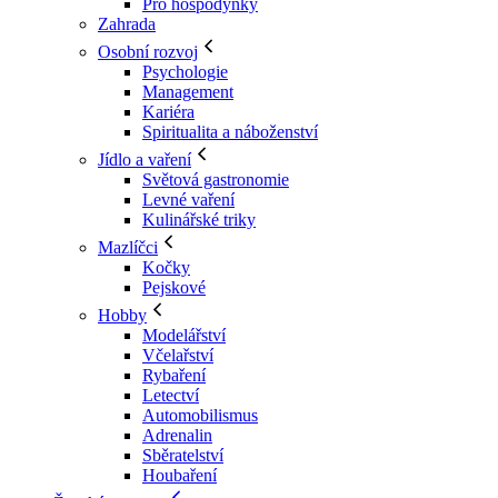
Pro hospodyňky
Zahrada
Osobní rozvoj
Psychologie
Management
Kariéra
Spiritualita a náboženství
Jídlo a vaření
Světová gastronomie
Levné vaření
Kulinářské triky
Mazlíčci
Kočky
Pejskové
Hobby
Modelářství
Včelařství
Rybaření
Letectví
Automobilismus
Adrenalin
Sběratelství
Houbaření