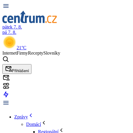
pátek 7. 8.
pá 7. 8.
21°C
Internet
Firmy
Recepty
Slovníky
Přihlášení
Zprávy
Domácí
Regionální