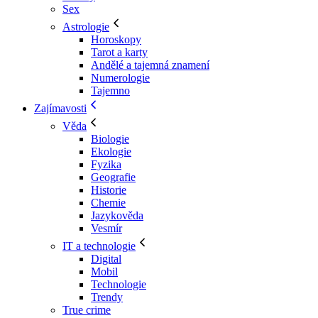
Sex
Astrologie
Horoskopy
Tarot a karty
Andělé a tajemná znamení
Numerologie
Tajemno
Zajímavosti
Věda
Biologie
Ekologie
Fyzika
Geografie
Historie
Chemie
Jazykověda
Vesmír
IT a technologie
Digital
Mobil
Technologie
Trendy
True crime