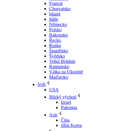
Francie
Chorvatsko
Island
Itálie
Německo
Polsko
Rakousko
Řecko
Rusko
Španělsko
Švédsko
Velká Británie
Rumunsko
Válka na Ukrajině
Maďarsko
Svět
USA
Blízký východ
Izrael
Palestina
Asie
Čína
Jižní Korea