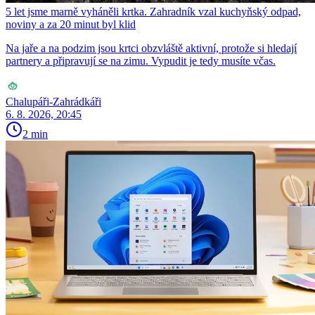
5 let jsme marně vyháněli krtka. Zahradník vzal kuchyňský odpad,
noviny a za 20 minut byl klid
Na jaře a na podzim jsou krtci obzvláště aktivní, protože si hledají
partnery a připravují se na zimu. Vypudit je tedy musíte včas.
Chalupáři-Zahrádkáři
6. 8. 2026, 20:45
2 min