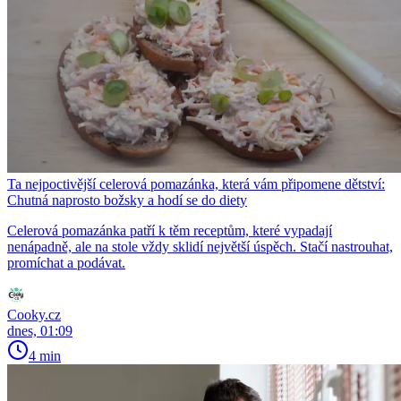
Ta nejpoctivější celerová pomazánka, která vám připomene dětství:
Chutná naprosto božsky a hodí se do diety
Celerová pomazánka patří k těm receptům, které vypadají
nenápadně, ale na stole vždy sklidí největší úspěch. Stačí nastrouhat,
promíchat a podávat.
Cooky.cz
dnes, 01:09
4 min