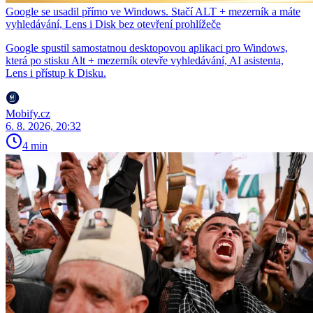
Google se usadil přímo ve Windows. Stačí ALT + mezerník a máte
vyhledávání, Lens i Disk bez otevření prohlížeče
Google spustil samostatnou desktopovou aplikaci pro Windows,
která po stisku Alt + mezerník otevře vyhledávání, AI asistenta,
Lens i přístup k Disku.
Mobify.cz
6. 8. 2026, 20:32
4 min