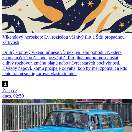
Víkendový horoskop: Lvi rozjedou vášnivý flirt a Štíři propadnou
žárlivosti
Druhý srpnový víkend přinese víc než jen letní pohodu. Některá
znamení čeká nečekané pozvání či flirt, jiná budou muset ustát
citlivý rozhovor, změnu plánů nebo návrat starých pochybností.
Hvězdy napoví, komu prospěje odvaha, kdo by měl zpomalit a kdo
tentokrát nesmí ignorovat vlastní intuici.
Žena.cz
dnes, 02:59