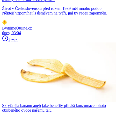
Život v Československu před rokem 1989 měl mnoho podob.
Někteří vzpomínají s úsměvem na tváři, jiní by raději zapomněli.
BydlímeÚtulně.cz
dnes, 03:04
2 min
Skrytá síla banánu aneb jaké benefity přináší konzumace tohoto
oblíbeného ovoce našemu tělu