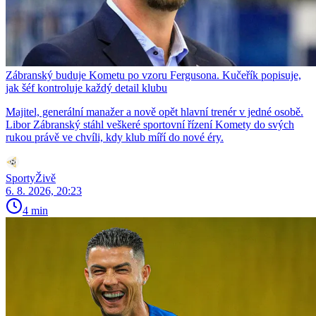
Zábranský buduje Kometu po vzoru Fergusona. Kučeřík popisuje,
jak šéf kontroluje každý detail klubu
Majitel, generální manažer a nově opět hlavní trenér v jedné osobě.
Libor Zábranský stáhl veškeré sportovní řízení Komety do svých
rukou právě ve chvíli, kdy klub míří do nové éry.
SportyŽivě
6. 8. 2026, 20:23
4 min