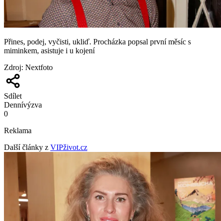
Přines, podej, vyčisti, ukliď. Procházka popsal první měsíc s
miminkem, asistuje i u kojení
Zdroj
:
Nextfoto
Sdílet
Denní
výzva
0
Reklama
Další články z
VIPživot.cz