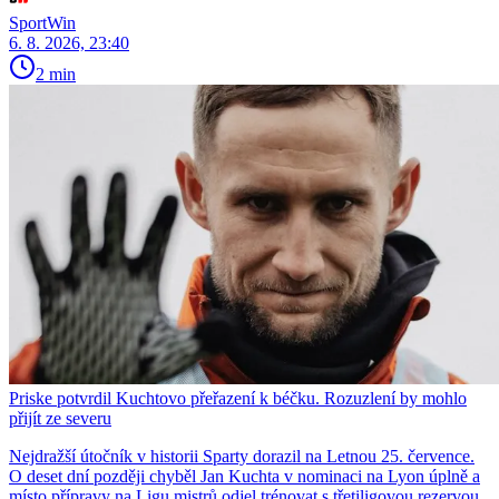
SportWin
6. 8. 2026, 23:40
2 min
Priske potvrdil Kuchtovo přeřazení k béčku. Rozuzlení by mohlo
přijít ze severu
Nejdražší útočník v historii Sparty dorazil na Letnou 25. července.
O deset dní později chyběl Jan Kuchta v nominaci na Lyon úplně a
místo přípravy na Ligu mistrů odjel trénovat s třetiligovou rezervou.