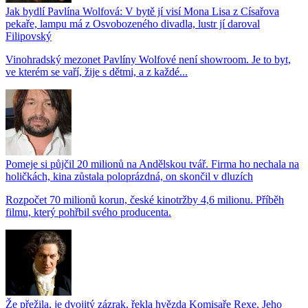
Jak bydlí Pavlína Wolfová: V bytě jí visí Mona Lisa z Císařova
pekaře, lampu má z Osvobozeného divadla, lustr jí daroval
Filipovský
Vinohradský mezonet Pavlíny Wolfové není showroom. Je to byt,
ve kterém se vaří, žije s dětmi, a z každé...
Pomeje si půjčil 20 milionů na Andělskou tvář. Firma ho nechala na
holičkách, kina zůstala poloprázdná, on skončil v dluzích
Rozpočet 70 milionů korun, české kinotržby 4,6 milionu. Příběh
filmu, který pohřbil svého producenta.
Že přežila, je dvojitý zázrak, řekla hvězda Komisaře Rexe. Jeho