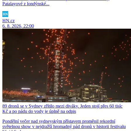
Patalayové z londýnské...
HN.cz
6. 8. 2026, 22:00
89 dronů se v Sydney zřítilo mezi diváky. Jeden stojí přes 60 tisíc
Kč a po pádu do vody je úplně na odpis
Pondělní večer nad sydneyským přístavem proměnil rekordní
světelnou show v nejdražší hromadný pád dronů v historii festivalu