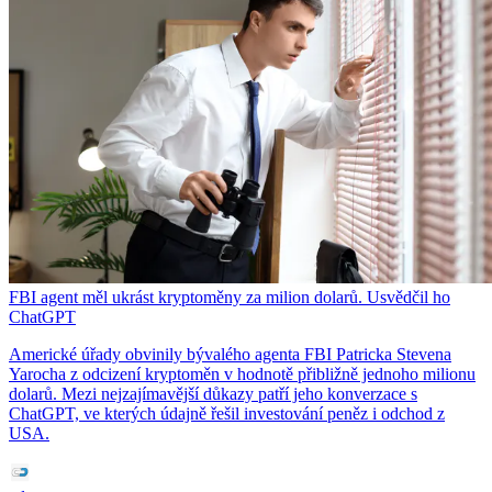
FBI agent měl ukrást kryptoměny za milion dolarů. Usvědčil ho
ChatGPT
Americké úřady obvinily bývalého agenta FBI Patricka Stevena
Yarocha z odcizení kryptoměn v hodnotě přibližně jednoho milionu
dolarů. Mezi nejzajímavější důkazy patří jeho konverzace s
ChatGPT, ve kterých údajně řešil investování peněz i odchod z
USA.