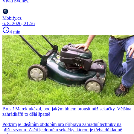
Vivid Sydney.
Mobify.cz
6. 8. 2026, 21:56
4 min
Brusíř Marek ukázal, pod jakým úhlem brousit nůž sekačky. Většina
zahrádkářů to dělá špatně
Podzim je ideálním obdobím pro přípravu zahradní techniky na
příští sezonu. Začít je dobré u sekačky, kterou je třeba důkladně