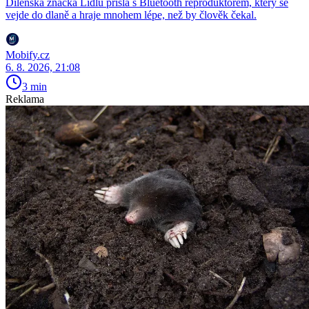
Dílenská značka Lidlu přišla s Bluetooth reproduktorem, který se
vejde do dlaně a hraje mnohem lépe, než by člověk čekal.
Mobify.cz
6. 8. 2026, 21:08
3 min
Reklama