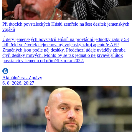
Při útocích povstaleckých Húsíů zemřelo na šest desítek jemenských
vojáků
Údery jemenských povstalců Húsíů na provládní jednotky zabily 58
lidí, řekl ve čtvrtek nejmenovaný vojenský zdroj agentuře AFP.
Zraněných jsou podle něj desítky. Předchozí údaje uváděly zhruba
čtyři desítky mrtvých. Mohlo by se tak jednat o nejkrvavější útok
povstalců v Jemenu od příměří z roku 2022.
Aktuálně.cz - Zprávy
6. 8. 2026, 20:27