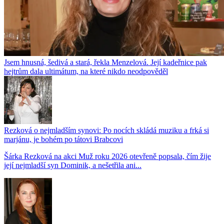
Jsem hnusná, šedivá a stará, řekla Menzelová. Její kadeřnice pak
hejtrům dala ultimátum, na které nikdo neodpověděl
Rezková o nejmladším synovi: Po nocích skládá muziku a frká si
marjánu, je bohém po tátovi Brabcovi
Šárka Rezková na akci Muž roku 2026 otevřeně popsala, čím žije
její nejmladší syn Dominik, a nešetřila ani...