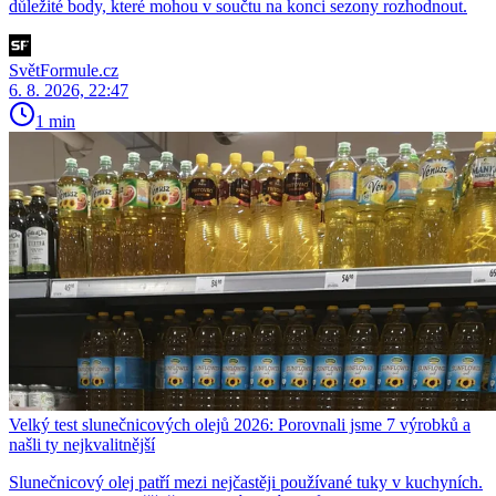
důležité body, které mohou v součtu na konci sezony rozhodnout.
SvětFormule.cz
6. 8. 2026, 22:47
1 min
Velký test slunečnicových olejů 2026: Porovnali jsme 7 výrobků a
našli ty nejkvalitnější
Slunečnicový olej patří mezi nejčastěji používané tuky v kuchyních.