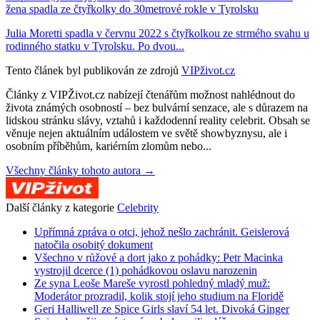
žena spadla ze čtyřkolky do 30metrové rokle v Tyrolsku
Julia Moretti spadla v červnu 2022 s čtyřkolkou ze strmého svahu u
rodinného statku v Tyrolsku. Po dvou...
Tento článek byl publikován ze zdrojů
VIPživot.cz
Články z VIPŽivot.cz nabízejí čtenářům možnost nahlédnout do
života známých osobností – bez bulvární senzace, ale s důrazem na
lidskou stránku slávy, vztahů i každodenní reality celebrit. Obsah se
věnuje nejen aktuálním událostem ve světě showbyznysu, ale i
osobním příběhům, kariérním zlomům nebo...
Všechny články tohoto autora →
Další články z kategorie
Celebrity
Upřímná zpráva o otci, jehož nešlo zachránit. Geislerová
natočila osobitý dokument
Všechno v růžové a dort jako z pohádky: Petr Macinka
vystrojil dcerce (1) pohádkovou oslavu narozenin
Ze syna Leoše Mareše vyrostl pohledný mladý muž:
Moderátor prozradil, kolik stojí jeho studium na Floridě
Geri Halliwell ze Spice Girls slaví 54 let. Divoká Ginger