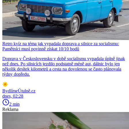
Retro kvíz na téma jak vypadala doprava a silnice za socialismu:
Pamětníci musí povinně získat 10/10 bodů
Doprava v Československu v době socialismu vypadala úplně jinak
než dnes. Po silnicích jezdilo podstatně méně aut, dálnic bylo jen
několik desítek kilometrů a cesta na dovolenou se často plánovala
týdny dopředu.
BydlímeÚtulně.cz
dnes, 02:28
2 min
Reklama