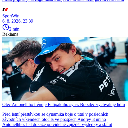
SportWin
6. 8. 2026, 23:39
2 min
Reklama
Otec Antonelliho trénuje Fittipaldiho syna: Brazilec vychvaluje lídra
Před letní přestávkou se dynamika boje o titul v posledních
závodních víkendech otočila ve prospěch Andrey Kimiho
Antonelliho. Ital dokáže pravidelně zajíždět výsledky a sbírat