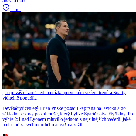
dnes, 01:00
1 min
„To je váš názor." Jedna otázka po velkém večeru trenéra Sparty
viditelně popudila
Devětačtyřicetiletý Brian Priske posadil kapitána na lavičku a do
základní sestavy poslal muže, který byl ve Spartě sotva čtyři dny. Po
výhře 2:1 nad Lyonem mluvil o jednom z nejsilnějších večerů, jaké
na Letné za svého druhého angažmá zažil.