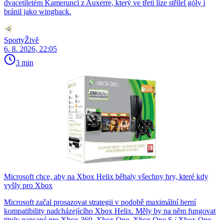
dvacetiletém Kamerunci z Auxerre, který ve třetí lize střílel góly i
bránil jako wingback.
SportyŽivě
6. 8. 2026, 22:05
3 min
Microsoft chce, aby na Xbox Helix běhaly všechny hry, které kdy
vyšly pro Xbox
Microsoft začal prosazovat strategii v podobě maximální herní
kompatibility nadcházejícího Xbox Helix. Měly by na něm fungovat
tituly napsané pro Xbox 360, Xbox One, Xbox One S / Xbox One