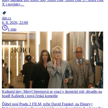
X i novinky…
diit.cz
6. 8. 2026, 22:00
1 min
Kulturní tipy: Meryl Streepová se vrací v ikonické roli, divadlo na
hradě Kašperk i nová česká komedie
Ďábel nosí Pradu 2 FILM, režie David Frankel, na Disney+