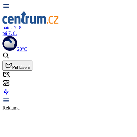
pátek 7. 8.
pá 7. 8.
20°C
Přihlášení
Reklama