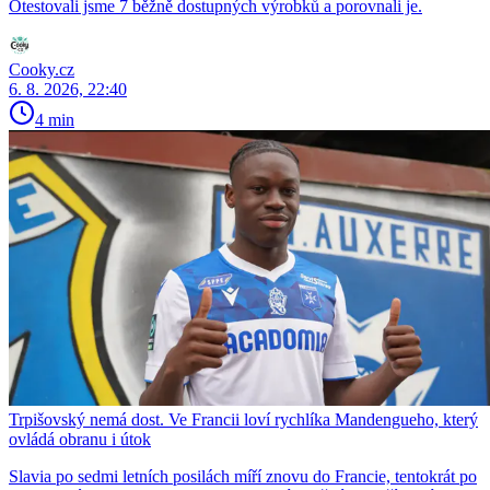
Otestovali jsme 7 běžně dostupných výrobků a porovnali je.
Cooky.cz
6. 8. 2026, 22:40
4 min
Trpišovský nemá dost. Ve Francii loví rychlíka Mandengueho, který
ovládá obranu i útok
Slavia po sedmi letních posilách míří znovu do Francie, tentokrát po