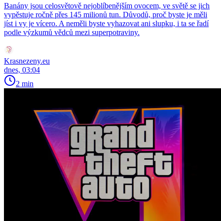
Banány jsou celosvětově nejoblíbenějším ovocem, ve světě se jich
vypěstuje ročně přes 145 milionů tun. Důvodů, proč byste je měli
jíst i vy je vícero. A neměli byste vyhazovat ani slupku, i ta se řadí
podle výzkumů vědců mezi superpotraviny.
Krasnezeny.eu
dnes, 03:04
2 min