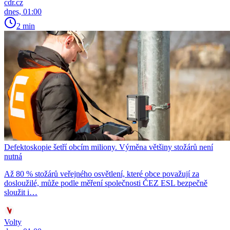
cdr.cz
dnes, 01:00
2 min
Defektoskopie šetří obcím miliony. Výměna většiny stožárů není
nutná
Až 80 % stožárů veřejného osvětlení, které obce považují za
dosloužilé, může podle měření společnosti ČEZ ESL bezpečně
sloužit i…
Volty