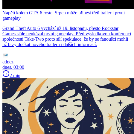
Napětí kolem GTA 6 roste. Srpen může přinést třetí trailer i první
gameplay
Grand Theft Auto 6 vychází už 19. listopadu, přesto Rockstar
Games stále neukázal první gameplay. Před výsledkovou konferencí
společnosti Take-Two proto sílí spekulace, že by se fanoušci mohli
už brzy dočkat nového traileru i dalších informací.
cdr.cz
dnes, 03:00
2 min