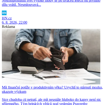
Nekompromisní svět vysoké módy se po dvaceti letech od prvního
dílu vrátil. Nesmlouvavá...
HN.cz
6. 8. 2026, 22:00
Reklama
Mít finanční potíže v produktivním věku? Urychlí to stárnutí mozku,
ukazuje výzkum
Sice chudoba cti netratí, ale mít neustále hluboko do kapsy není nic
příjemného. Tým britských vědců pod vedením Praveethy