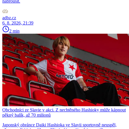
nabrousit.
adbz.cz
6. 8. 2026, 21:39
2 min
Obchodníci ze Slavie v akci. Z nechtěného Hashioky může kápnout
pěkný balík, až 70 milionů
Japonský obránce Daiki Hashioka ve Slavii sportovně neuspěl,