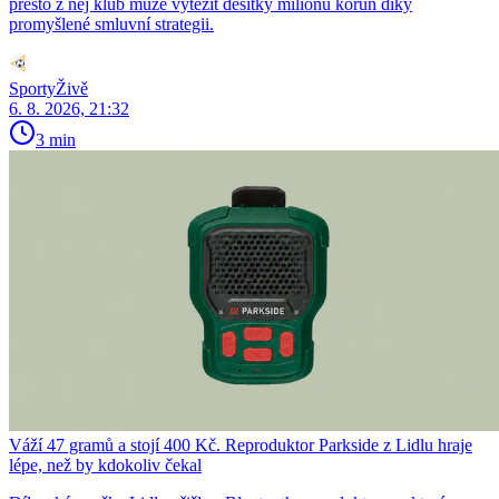
přesto z něj klub může vytěžit desítky milionů korun díky
promyšlené smluvní strategii.
SportyŽivě
6. 8. 2026, 21:32
3 min
Váží 47 gramů a stojí 400 Kč. Reproduktor Parkside z Lidlu hraje
lépe, než by kdokoliv čekal