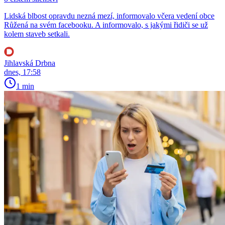
Lidská blbost opravdu nezná mezí, informovalo včera vedení obce
Růžená na svém facebooku. A informovalo, s jakými řidiči se už
kolem staveb setkali.
Jihlavská Drbna
dnes, 17:58
1 min