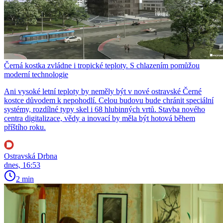
Černá kostka zvládne i tropické teploty. S chlazením pomůžou
moderní technologie
Ani vysoké letní teploty by neměly být v nové ostravské Černé
kostce důvodem k nepohodlí. Celou budovu bude chránit speciální
systémy, rozdílné typy skel i 68 hlubinných vrtů. Stavba nového
centra digitalizace, vědy a inovací by měla být hotová během
příštího roku.
Ostravská Drbna
dnes, 16:53
2 min