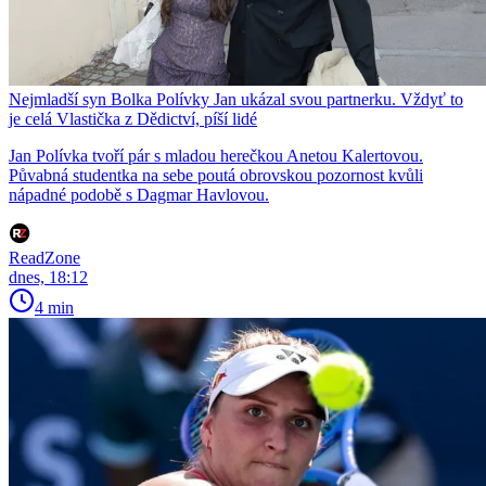
Nejmladší syn Bolka Polívky Jan ukázal svou partnerku. Vždyť to
je celá Vlastička z Dědictví, píší lidé
Jan Polívka tvoří pár s mladou herečkou Anetou Kalertovou.
Půvabná studentka na sebe poutá obrovskou pozornost kvůli
nápadné podobě s Dagmar Havlovou.
ReadZone
dnes, 18:12
4 min