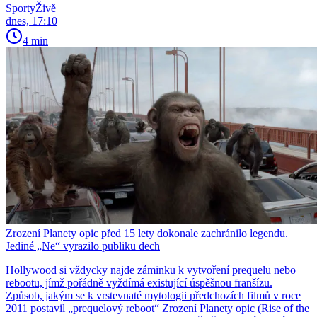
SportyŽivě
dnes, 17:10
4 min
Zrození Planety opic před 15 lety dokonale zachránilo legendu.
Jediné „Ne“ vyrazilo publiku dech
Hollywood si vždycky najde záminku k vytvoření prequelu nebo
rebootu, jímž pořádně vyždímá existující úspěšnou franšízu.
Způsob, jakým se k vrstevnaté mytologii předchozích filmů v roce
2011 postavil „prequelový reboot“ Zrození Planety opic (Rise of the