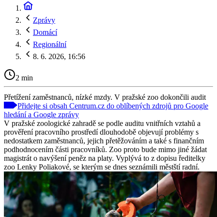
Zprávy
Domácí
Regionální
8. 6. 2026, 16:56
2 min
Přetížení zaměstnanců, nízké mzdy. V pražské zoo dokončili audit
Přidejte si obsah Centrum.cz do oblíbených zdrojů pro Google
hledání a Google zprávy
V pražské zoologické zahradě se podle auditu vnitřních vztahů a
prověření pracovního prostředí dlouhodobě objevují problémy s
nedostatkem zaměstnanců, jejich přetěžováním a také s finančním
podhodnocením části pracovníků. Zoo proto bude mimo jiné žádat
magistrát o navýšení peněz na platy. Vyplývá to z dopisu ředitelky
zoo Lenky Poliakové, se kterým se dnes seznámili městští radní.