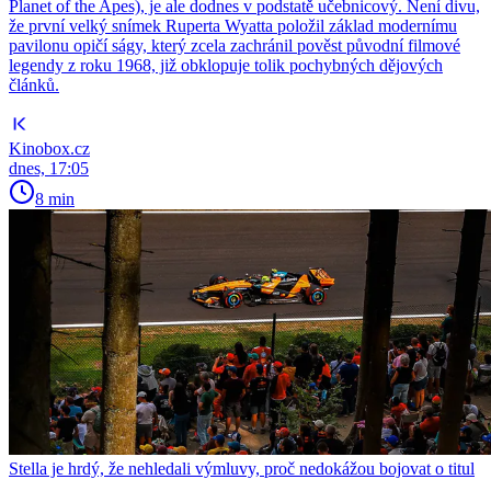
Planet of the Apes), je ale dodnes v podstatě učebnicový. Není divu,
že první velký snímek Ruperta Wyatta položil základ modernímu
pavilonu opičí ságy, který zcela zachránil pověst původní filmové
legendy z roku 1968, již obklopuje tolik pochybných dějových
článků.
Kinobox.cz
dnes, 17:05
8 min
Stella je hrdý, že nehledali výmluvy, proč nedokážou bojovat o titul