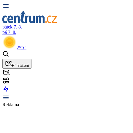
pátek 7. 8.
pá 7. 8.
25°C
Přihlášení
Reklama