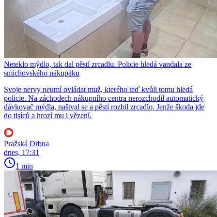
Neteklo mýdlo, tak dal pěstí zrcadlu. Policie hledá vandala ze
smíchovského nákupáku
Svoje nervy neumí ovládat muž, kterého teď kvůli tomu hledá
policie. Na záchodech nákupního centra nerozchodil automatický
dávkovač mýdla, naštval se a pěstí rozbil zrcadlo. Jenže škoda jde
do tisíců a hrozí mu i vězení.
Pražská Drbna
dnes, 17:31
1 min