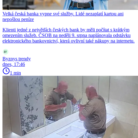
Velká česká banka vypne své služby. Lidé nezaplatí kartou ani
nepošlou peníze
Klienti jedné z největších českých bank by měli počítat s krátkým
omezením služeb. ČSOB na neděli 9. srpna naplánovala odstávku
elektronického bankovnictví, která ovlivní také nákupy na internetu.
Byznys trendy
dnes, 17:46
1 min