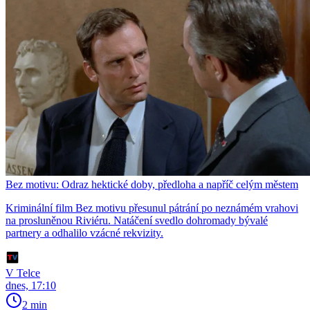
Bez motivu: Odraz hektické doby, předloha a napříč celým městem
Kriminální film Bez motivu přesunul pátrání po neznámém vrahovi
na prosluněnou Riviéru. Natáčení svedlo dohromady bývalé
partnery a odhalilo vzácné rekvizity.
V Telce
dnes, 17:10
2 min