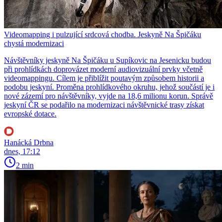
Videomapping i pulzující srdcová chodba. Jeskyně Na Špičáku
chystá modernizaci
Návštěvníky jeskyně Na Špičáku u Supíkovic na Jesenicku budou
při prohlídkách doprovázet moderní audiovizuální prvky včetně
videomappingu. Cílem je přiblížit poutavým způsobem historii a
podobu jeskyní. Proměna prohlídkového okruhu, jehož součástí je i
nové zázemí pro návštěvníky, vyjde na 18,6 milionu korun. Správě
jeskyní ČR se podařilo na modernizaci návštěvnické trasy získat
evropské dotace.
Hanácká Drbna
dnes, 17:12
2 min