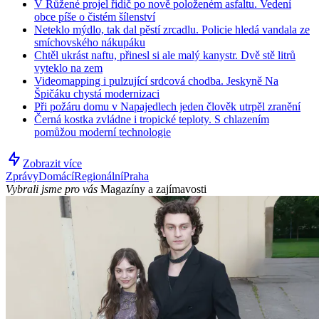
V Růžené projel řidič po nově položeném asfaltu. Vedení
obce píše o čistém šílenství
Neteklo mýdlo, tak dal pěstí zrcadlu. Policie hledá vandala ze
smíchovského nákupáku
Chtěl ukrást naftu, přinesl si ale malý kanystr. Dvě stě litrů
vyteklo na zem
Videomapping i pulzující srdcová chodba. Jeskyně Na
Špičáku chystá modernizaci
Při požáru domu v Napajedlech jeden člověk utrpěl zranění
Černá kostka zvládne i tropické teploty. S chlazením
pomůžou moderní technologie
Zobrazit více
Zprávy
Domácí
Regionální
Praha
Vybrali jsme pro vás
Magazíny a zajímavosti