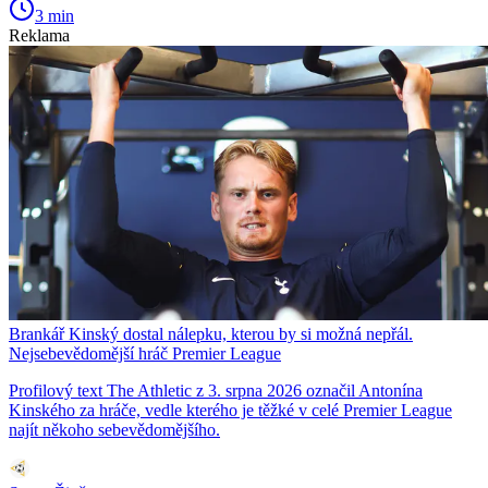
3 min
Reklama
Brankář Kinský dostal nálepku, kterou by si možná nepřál.
Nejsebevědomější hráč Premier League
Profilový text The Athletic z 3. srpna 2026 označil Antonína
Kinského za hráče, vedle kterého je těžké v celé Premier League
najít někoho sebevědomějšího.