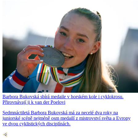
Barbora Bukovská sbírá medaile v horském kole i cyklokrosu.
Přirovnávají ji k van der Poelovi
Sedmnáctiletá Barbora Bukovská má za necelé dva roky na
juniorské scéně nejméně osm medailí z mistrovství světa a Evropy
ve dvou cyklistických disciplínách.