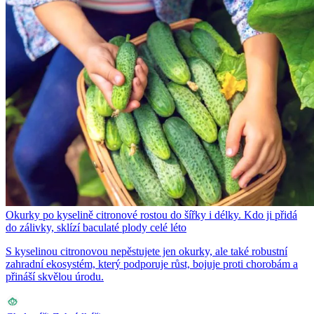
Okurky po kyselině citronové rostou do šířky i délky. Kdo ji přidá
do zálivky, sklízí baculaté plody celé léto
S kyselinou citronovou nepěstujete jen okurky, ale také robustní
zahradní ekosystém, který podporuje růst, bojuje proti chorobám a
přináší skvělou úrodu.