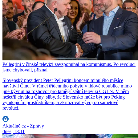
Pellegrini v čínské televizi zavzpomínal na komunismus. Po revoluci
jsme chybovali, přiznal
Slovenský prezident Peter Pellegrini koncem minulého měsíce
navštívil Čínu. V rámci třídenního pobytu v lidové republice mimo
jiné kývnul na rozhovor pro tamější státní televizi CGTN. V něm
nešetřil chválou Číny, sliby, že Slovensko může být pro Peking
vynikajícím prostředníkem, a zkritizoval vývoj po sametové
revoluci.
Aktuálně.cz - Zprávy
dnes, 18:11