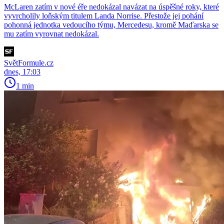
McLaren zatím v nové éře nedokázal navázat na úspěšné roky, které
vyvrcholily loňským titulem Landa Norrise. Přestože jej pohání
pohonná jednotka vedoucího týmu, Mercedesu, kromě Maďarska se
mu zatím vyrovnat nedokázal.
SvětFormule.cz
dnes, 17:03
1 min