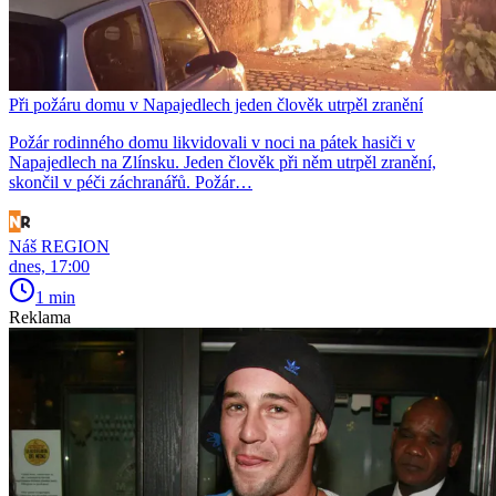
Při požáru domu v Napajedlech jeden člověk utrpěl zranění
Požár rodinného domu likvidovali v noci na pátek hasiči v
Napajedlech na Zlínsku. Jeden člověk při něm utrpěl zranění,
skončil v péči záchranářů. Požár…
Náš REGION
dnes, 17:00
1 min
Reklama