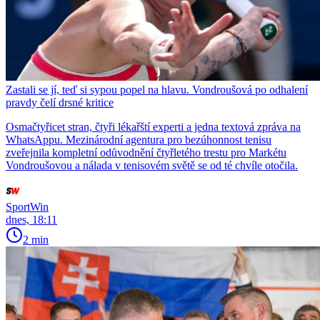
Zastali se jí, teď si sypou popel na hlavu. Vondroušová po odhalení
pravdy čelí drsné kritice
Osmačtyřicet stran, čtyři lékařští experti a jedna textová zpráva na
WhatsAppu. Mezinárodní agentura pro bezúhonnost tenisu
zveřejnila kompletní odůvodnění čtyřletého trestu pro Markétu
Vondroušovou a nálada v tenisovém světě se od té chvíle otočila.
SportWin
dnes, 18:11
2 min