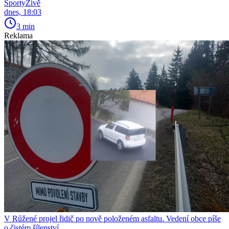
SportyŽivě
dnes, 18:03
3 min
Reklama
V Růžené projel řidič po nově položeném asfaltu. Vedení obce píše
o čistém šílenství