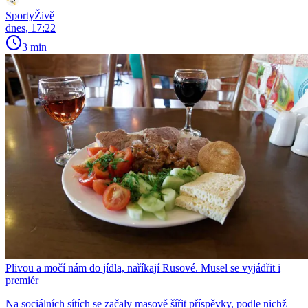
SportyŽivě
dnes, 17:22
3 min
Plivou a močí nám do jídla, naříkají Rusové. Musel se vyjádřit i
premiér
Na sociálních sítích se začaly masově šířit příspěvky, podle nichž