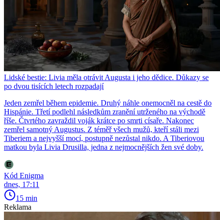
Lidské bestie: Livia měla otrávit Augusta i jeho dědice. Důkazy se
po dvou tisících letech rozpadají
Jeden zemřel během epidemie. Druhý náhle onemocněl na cestě do
Hispánie. Třetí podlehl následkům zranění utrženého na východě
říše. Čtvrtého zavraždil voják krátce po smrti císaře. Nakonec
zemřel samotný Augustus. Z téměř všech mužů, kteří stáli mezi
Tiberiem a nejvyšší mocí, postupně nezůstal nikdo. A Tiberiovou
matkou byla Livia Drusilla, jedna z nejmocnějších žen své doby.
Kód Enigma
dnes, 17:11
15 min
Reklama