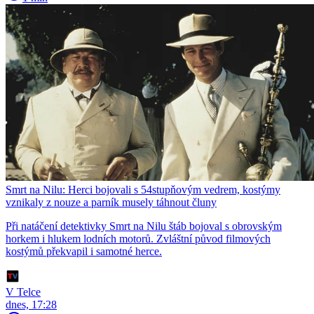
Smrt na Nilu: Herci bojovali s 54stupňovým vedrem, kostýmy
vznikaly z nouze a parník musely táhnout čluny
Při natáčení detektivky Smrt na Nilu štáb bojoval s obrovským
horkem i hlukem lodních motorů. Zvláštní původ filmových
kostýmů překvapil i samotné herce.
V Telce
dnes, 17:28