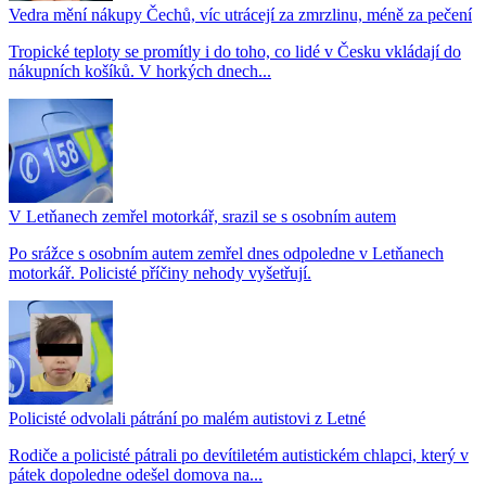
Vedra mění nákupy Čechů, víc utrácejí za zmrzlinu, méně za pečení
Tropické teploty se promítly i do toho, co lidé v Česku vkládají do
nákupních košíků. V horkých dnech...
V Letňanech zemřel motorkář, srazil se s osobním autem
Po srážce s osobním autem zemřel dnes odpoledne v Letňanech
motorkář. Policisté příčiny nehody vyšetřují.
Policisté odvolali pátrání po malém autistovi z Letné
Rodiče a policisté pátrali po devítiletém autistickém chlapci, který v
pátek dopoledne odešel domova na...