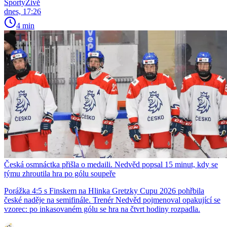
SportyŽivě
dnes, 17:26
4 min
Česká osmnáctka přišla o medaili. Nedvěd popsal 15 minut, kdy se
týmu zhroutila hra po gólu soupeře
Porážka 4:5 s Finskem na Hlinka Gretzky Cupu 2026 pohřbila
české naděje na semifinále. Trenér Nedvěd pojmenoval opakující se
vzorec: po inkasovaném gólu se hra na čtvrt hodiny rozpadla.