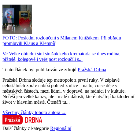
FOTO: Poslední rozloučení s Milanem Knížákem. Při obřadu
promluvili Klaus a Klempíř
Ve Velké obřadní síni strašnického krematoria se dnes rodina,
přátelé, kolegové i veřejnost rozloučili s...
Tento článek byl publikován ze zdrojů
Pražská Drbna
Pražská Drbna sleduje tep metropole z první ruky. V záplavě
celostátních zpráv nabízí pohled z ulice – na to, co se děje v
městských částech, mezi lidmi, v dopravě, na radnici i v kultuře.
Neřeší jen velké kauzy, ale i malé události, které utvářejí každodenní
život v hlavním městě. Čtenáři tu...
Všechny články tohoto autora →
Další články z kategorie
Regionální