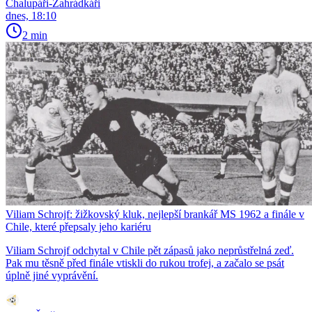
Chalupáři-Zahrádkáři
dnes, 18:10
2 min
Viliam Schrojf: žižkovský kluk, nejlepší brankář MS 1962 a finále v
Chile, které přepsaly jeho kariéru
Viliam Schrojf odchytal v Chile pět zápasů jako neprůstřelná zeď.
Pak mu těsně před finále vtiskli do rukou trofej, a začalo se psát
úplně jiné vyprávění.