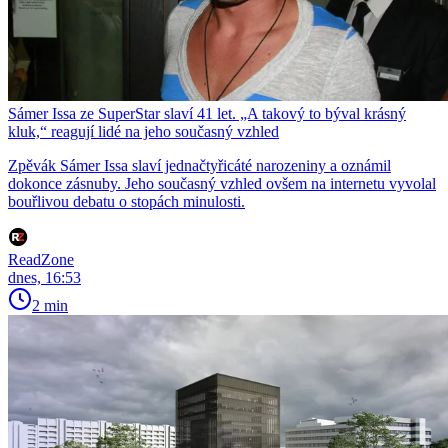
Sámer Issa ze SuperStar slaví 41 let. „A takový to býval krásný
kluk,“ reagují lidé na jeho současný vzhled
Zpěvák Sámer Issa slaví jednačtyřicáté narozeniny a oznámil
dokonce zásnuby. Jeho současný vzhled ovšem na internetu vyvolal
bouřlivou debatu o stopách minulosti.
ReadZone
dnes, 16:53
2 min