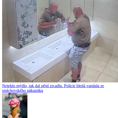
Neteklo mýdlo, tak dal pěstí zrcadlu. Policie hledá vandala ze
smíchovského nákupáku