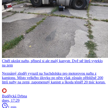
Chtěl ukrást naftu, přinesl si ale malý kanystr. Dvě stě litrů vyteklo
na zem
Neznámý zloděj vyrazil na Suchdolsku pro motorovou naftu z
kamionu. Místo velkého úlovku po něm však zůstalo přibližně 200
litrů nafty na zemi, zapomenutý kanistr a škoda téměř 20 tisíc korun.
Budějcká Drbna
dnes, 17:29
1 min