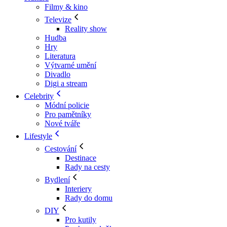
Filmy & kino
Televize
Reality show
Hudba
Hry
Literatura
Výtvarné umění
Divadlo
Digi a stream
Celebrity
Módní policie
Pro pamětníky
Nové tváře
Lifestyle
Cestování
Destinace
Rady na cesty
Bydlení
Interiery
Rady do domu
DIY
Pro kutily