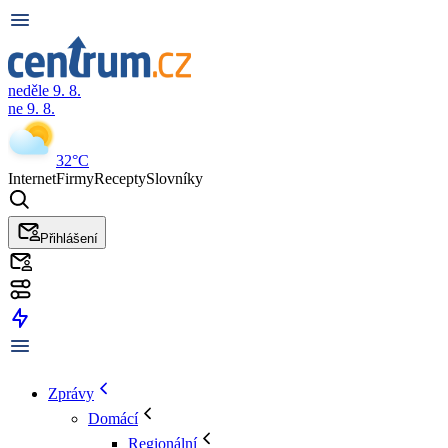
neděle 9. 8.
ne 9. 8.
32°C
Internet
Firmy
Recepty
Slovníky
Přihlášení
Zprávy
Domácí
Regionální