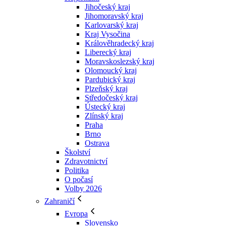
Jihočeský kraj
Jihomoravský kraj
Karlovarský kraj
Kraj Vysočina
Králověhradecký kraj
Liberecký kraj
Moravskoslezský kraj
Olomoucký kraj
Pardubický kraj
Plzeňský kraj
Středočeský kraj
Ústecký kraj
Zlínský kraj
Praha
Brno
Ostrava
Školství
Zdravotnictví
Politika
O počasí
Volby 2026
Zahraničí
Evropa
Slovensko