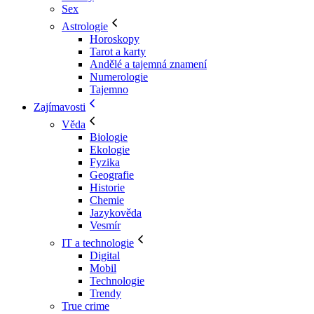
Sex
Astrologie
Horoskopy
Tarot a karty
Andělé a tajemná znamení
Numerologie
Tajemno
Zajímavosti
Věda
Biologie
Ekologie
Fyzika
Geografie
Historie
Chemie
Jazykověda
Vesmír
IT a technologie
Digital
Mobil
Technologie
Trendy
True crime