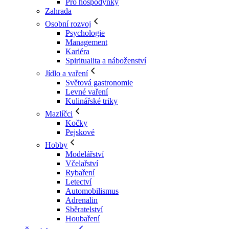
Pro hospodyňky
Zahrada
Osobní rozvoj
Psychologie
Management
Kariéra
Spiritualita a náboženství
Jídlo a vaření
Světová gastronomie
Levné vaření
Kulinářské triky
Mazlíčci
Kočky
Pejskové
Hobby
Modelářství
Včelařství
Rybaření
Letectví
Automobilismus
Adrenalin
Sběratelství
Houbaření