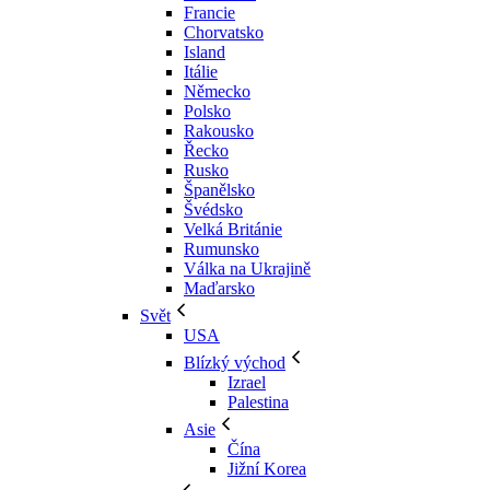
Francie
Chorvatsko
Island
Itálie
Německo
Polsko
Rakousko
Řecko
Rusko
Španělsko
Švédsko
Velká Británie
Rumunsko
Válka na Ukrajině
Maďarsko
Svět
USA
Blízký východ
Izrael
Palestina
Asie
Čína
Jižní Korea