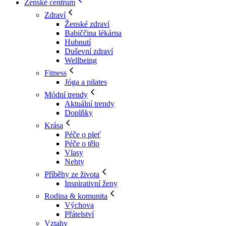
Ženské centrum
Zdraví
Ženské zdraví
Babiččina lékárna
Hubnutí
Duševní zdraví
Wellbeing
Fitness
Jóga a pilates
Módní trendy
Aktuální trendy
Doplňky
Krása
Péče o pleť
Péče o tělo
Vlasy
Nehty
Příběhy ze života
Inspirativní ženy
Rodina & komunita
Výchova
Přátelství
Vztahy