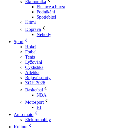
Ekonomika
Finance a burza
Podnikání
Spotřebitel
Krimi
Doprava
Nehody
Sport
Hokej
Fotbal
Tenis
Lyžování
Cyklistika
Atletika
Bojové sporty
ZOH 2026
Basketbal
NBA
Motosport
F1
Auto-moto
Elektromobily
Kultura