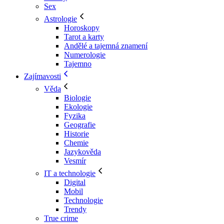
Sex
Astrologie
Horoskopy
Tarot a karty
Andělé a tajemná znamení
Numerologie
Tajemno
Zajímavosti
Věda
Biologie
Ekologie
Fyzika
Geografie
Historie
Chemie
Jazykověda
Vesmír
IT a technologie
Digital
Mobil
Technologie
Trendy
True crime