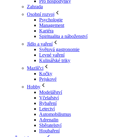
Pro hospodyňky
Zahrada
Osobní rozvoj
Psychologie
Management
Kariéra
Spiritualita a náboženství
Jídlo a vaření
Světová gastronomie
Levné vaření
Kulinářské triky
Mazlíčci
Kočky
Pejskové
Hobby
Modelářství
Včelařství
Rybaření
Letectví
Automobilismus
Adrenalin
Sběratelství
Houbaření