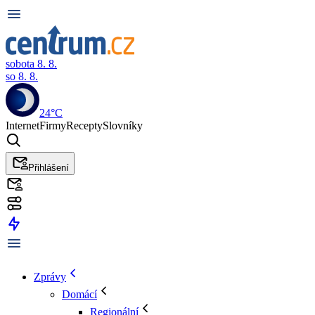
sobota 8. 8.
so 8. 8.
24°C
Internet
Firmy
Recepty
Slovníky
Přihlášení
Zprávy
Domácí
Regionální