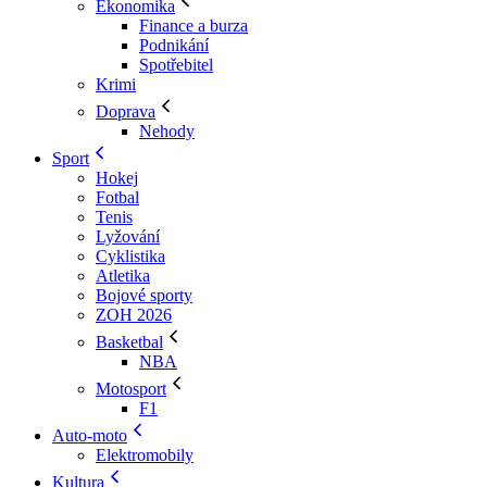
Ekonomika
Finance a burza
Podnikání
Spotřebitel
Krimi
Doprava
Nehody
Sport
Hokej
Fotbal
Tenis
Lyžování
Cyklistika
Atletika
Bojové sporty
ZOH 2026
Basketbal
NBA
Motosport
F1
Auto-moto
Elektromobily
Kultura