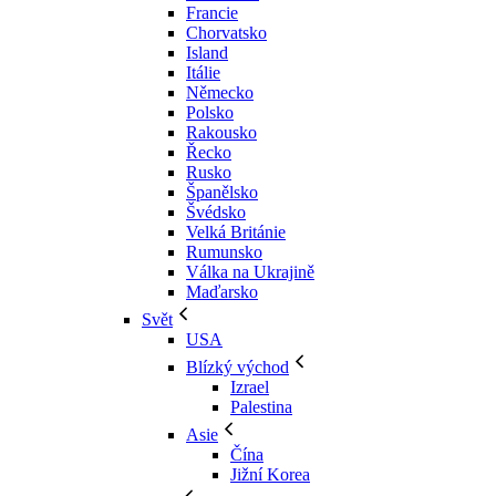
Francie
Chorvatsko
Island
Itálie
Německo
Polsko
Rakousko
Řecko
Rusko
Španělsko
Švédsko
Velká Británie
Rumunsko
Válka na Ukrajině
Maďarsko
Svět
USA
Blízký východ
Izrael
Palestina
Asie
Čína
Jižní Korea