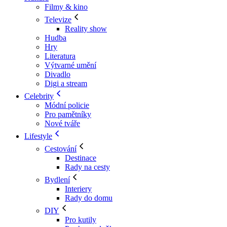
Filmy & kino
Televize
Reality show
Hudba
Hry
Literatura
Výtvarné umění
Divadlo
Digi a stream
Celebrity
Módní policie
Pro pamětníky
Nové tváře
Lifestyle
Cestování
Destinace
Rady na cesty
Bydlení
Interiery
Rady do domu
DIY
Pro kutily