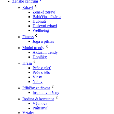
Ženské centrum
Zdraví
Ženské zdraví
Babiččina lékárna
Hubnutí
Duševní zdraví
Wellbeing
Fitness
Jóga a pilates
Módní trendy
Aktuální trendy
Doplňky
Krása
Péče o pleť
Péče o tělo
Vlasy
Nehty
Příběhy ze života
Inspirativní ženy
Rodina & komunita
Výchova
Přátelství
Vztahy