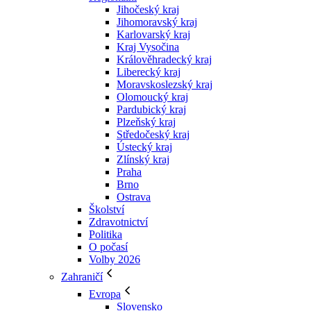
Jihočeský kraj
Jihomoravský kraj
Karlovarský kraj
Kraj Vysočina
Králověhradecký kraj
Liberecký kraj
Moravskoslezský kraj
Olomoucký kraj
Pardubický kraj
Plzeňský kraj
Středočeský kraj
Ústecký kraj
Zlínský kraj
Praha
Brno
Ostrava
Školství
Zdravotnictví
Politika
O počasí
Volby 2026
Zahraničí
Evropa
Slovensko