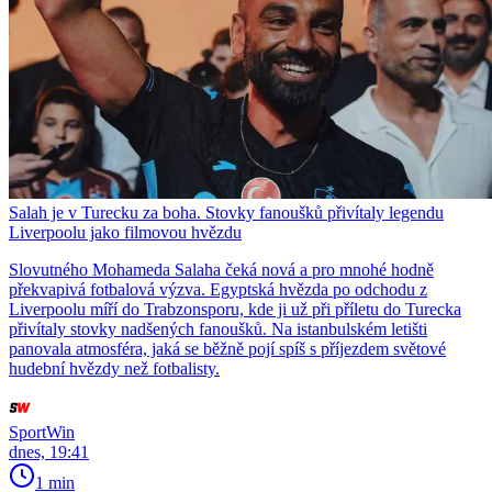
Salah je v Turecku za boha. Stovky fanoušků přivítaly legendu
Liverpoolu jako filmovou hvězdu
Slovutného Mohameda Salaha čeká nová a pro mnohé hodně
překvapivá fotbalová výzva. Egyptská hvězda po odchodu z
Liverpoolu míří do Trabzonsporu, kde ji už při příletu do Turecka
přivítaly stovky nadšených fanoušků. Na istanbulském letišti
panovala atmosféra, jaká se běžně pojí spíš s příjezdem světové
hudební hvězdy než fotbalisty.
SportWin
dnes, 19:41
1 min