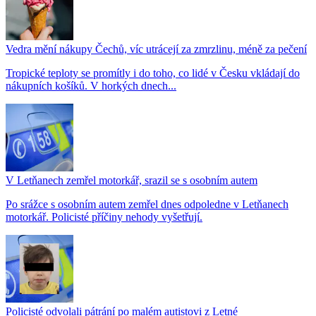
Vedra mění nákupy Čechů, víc utrácejí za zmrzlinu, méně za pečení
Tropické teploty se promítly i do toho, co lidé v Česku vkládají do
nákupních košíků. V horkých dnech...
V Letňanech zemřel motorkář, srazil se s osobním autem
Po srážce s osobním autem zemřel dnes odpoledne v Letňanech
motorkář. Policisté příčiny nehody vyšetřují.
Policisté odvolali pátrání po malém autistovi z Letné