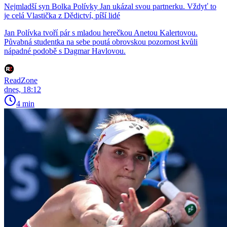
Nejmladší syn Bolka Polívky Jan ukázal svou partnerku. Vždyť to
je celá Vlastička z Dědictví, píší lidé
Jan Polívka tvoří pár s mladou herečkou Anetou Kalertovou.
Půvabná studentka na sebe poutá obrovskou pozornost kvůli
nápadné podobě s Dagmar Havlovou.
ReadZone
dnes, 18:12
4 min