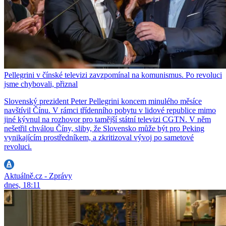
Pellegrini v čínské televizi zavzpomínal na komunismus. Po revoluci
jsme chybovali, přiznal
Slovenský prezident Peter Pellegrini koncem minulého měsíce
navštívil Čínu. V rámci třídenního pobytu v lidové republice mimo
jiné kývnul na rozhovor pro tamější státní televizi CGTN. V něm
nešetřil chválou Číny, sliby, že Slovensko může být pro Peking
vynikajícím prostředníkem, a zkritizoval vývoj po sametové
revoluci.
Aktuálně.cz - Zprávy
dnes, 18:11