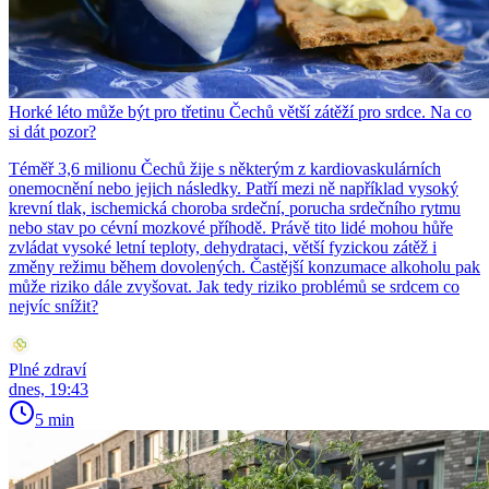
Horké léto může být pro třetinu Čechů větší zátěží pro srdce. Na co
si dát pozor?
Téměř 3,6 milionu Čechů žije s některým z kardiovaskulárních
onemocnění nebo jejich následky. Patří mezi ně například vysoký
krevní tlak, ischemická choroba srdeční, porucha srdečního rytmu
nebo stav po cévní mozkové příhodě. Právě tito lidé mohou hůře
zvládat vysoké letní teploty, dehydrataci, větší fyzickou zátěž i
změny režimu během dovolených. Častější konzumace alkoholu pak
může riziko dále zvyšovat. Jak tedy riziko problémů se srdcem co
nejvíc snížit?
Plné zdraví
dnes, 19:43
5 min