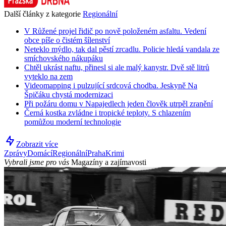
Další články z kategorie
Regionální
V Růžené projel řidič po nově položeném asfaltu. Vedení
obce píše o čistém šílenství
Neteklo mýdlo, tak dal pěstí zrcadlu. Policie hledá vandala ze
smíchovského nákupáku
Chtěl ukrást naftu, přinesl si ale malý kanystr. Dvě stě litrů
vyteklo na zem
Videomapping i pulzující srdcová chodba. Jeskyně Na
Špičáku chystá modernizaci
Při požáru domu v Napajedlech jeden člověk utrpěl zranění
Černá kostka zvládne i tropické teploty. S chlazením
pomůžou moderní technologie
Zobrazit více
Zprávy
Domácí
Regionální
Praha
Krimi
Vybrali jsme pro vás
Magazíny a zajímavosti