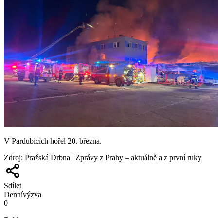
V Pardubicích hořel 20. března.
Zdroj
:
Pražská Drbna | Zprávy z Prahy – aktuálně a z první ruky
Sdílet
Denní
výzva
0