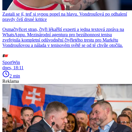
Zastali se jí, teď si sypou popel na hlavu. Vondroušová po odhalení
pravdy čelí drsné kritice
Osmačtyřicet stran, čtyři lékařští experti a jedna textová zpráva na
WhatsAppu. Mezinárodní agentura pro bezúhonnost tenisu
zveřejnila kompletní odůvodnění čtyřletého trestu pro Markétu
Vondroušovou a nálada v tenisovém světě se od té chvíle otočila.
SportWin
dnes, 18:11
2 min
Reklama