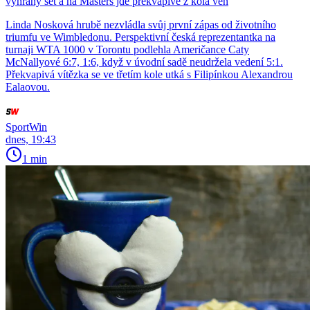
vyhraný set a na Masters jde překvapivě z kola ven
Linda Nosková hrubě nezvládla svůj první zápas od životního
triumfu ve Wimbledonu. Perspektivní česká reprezentantka na
turnaji WTA 1000 v Torontu podlehla Američance Caty
McNallyové 6:7, 1:6, když v úvodní sadě neudržela vedení 5:1.
Překvapivá vítězka se ve třetím kole utká s Filipínkou Alexandrou
Ealaovou.
SportWin
dnes, 19:43
1 min