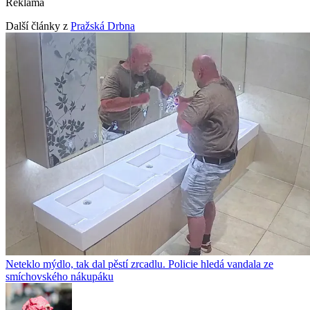
Reklama
Další články z
Pražská Drbna
Neteklo mýdlo, tak dal pěstí zrcadlu. Policie hledá vandala ze
smíchovského nákupáku