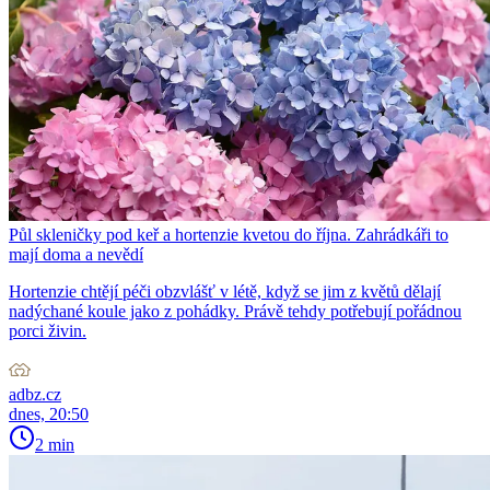
Půl skleničky pod keř a hortenzie kvetou do října. Zahrádkáři to
mají doma a nevědí
Hortenzie chtějí péči obzvlášť v létě, když se jim z květů dělají
nadýchané koule jako z pohádky. Právě tehdy potřebují pořádnou
porci živin.
adbz.cz
dnes, 20:50
2 min