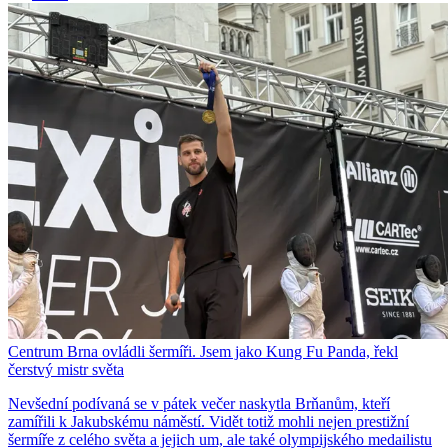
Centrum Brna ovládli šermíři. Jsem jako Kung Fu Panda, řekl
čerstvý mistr světa
Nevšední podívaná se v pátek večer naskytla Brňanům, kteří
zamířili k Jakubskému náměstí. Vidět totiž mohli nejen prestižní
šermíře z celého světa a jejich um, ale také olympijského medailistu