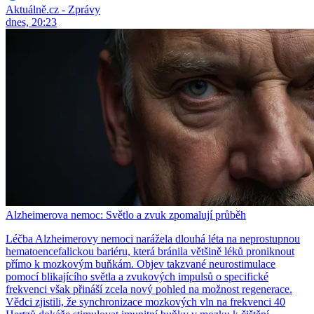
Aktuálně.cz - Zprávy
dnes, 20:23
Alzheimerova nemoc: Světlo a zvuk zpomalují průběh
Léčba Alzheimerovy nemoci narážela dlouhá léta na neprostupnou
hematoencefalickou bariéru, která bránila většině léků proniknout
přímo k mozkovým buňkám. Objev takzvané neurostimulace
pomocí blikajícího světla a zvukových impulsů o specifické
frekvenci však přináší zcela nový pohled na možnost regenerace.
Vědci zjistili, že synchronizace mozkových vln na frekvenci 40