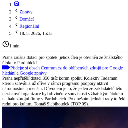
Zprávy
Domácí
Regionální
18. 5. 2026, 15:13
1 min
Praha zrušila dotaci pro spolek, jehož člen je obviněn ze žhářského
útoku v Pardubicích
Přidejte si obsah Centrum.cz do oblíbených zdrojů pro Google
hledání a Google zprávy
Praha nepřidělí dotaci 350 tisíc korun spolku Kolektiv Tadamun,
kterou schválila už dříve v rámci programu podpory aktivit
národnostních menšin. Důvodem je to, že jeden ze zakladatelů této
neziskové organizace byl obviněn v souvislosti s žhářským útokem
na halu zbrojní firmy v Pardubicích. Po dnešním jednání rady to řekl
radní pro kulturu Tomáš Slabihoudek (TOP 09).