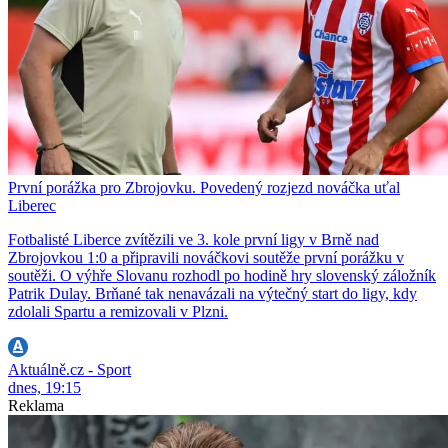
První porážka pro Zbrojovku. Povedený rozjezd nováčka uťal
Liberec
Fotbalisté Liberce zvítězili ve 3. kole první ligy v Brně nad
Zbrojovkou 1:0 a připravili nováčkovi soutěže první porážku v
soutěži. O výhře Slovanu rozhodl po hodině hry slovenský záložník
Patrik Dulay. Brňané tak nenavázali na výtečný start do ligy, kdy
zdolali Spartu a remizovali v Plzni.
Aktuálně.cz - Sport
dnes, 19:15
Reklama