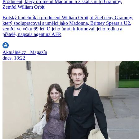
Producent, který proměnil Madonnu a získal s ní tři Grammy.
Zemřel William Orbit
Britský hudebník a producent William Orbit, držitel ceny Grammy,
který spolupracoval s umělci jako Madonna, Britney Spears a U2,
zemřel ve věku 69 let. O jeho úmrtí informovali jeho rodina a
přátelé, napsala agentura AFP.
Aktuálně.cz - Magazín
dnes, 18:22