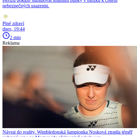
Hertzů dokáže stimulovat imunitní buňky v mozku k čištění
nebezpečných usazenin.
Plné zdraví
dnes, 19:44
2 min
Reklama
Návrat do reality. Wimbledonská šampionka Nosková ztratila téměř