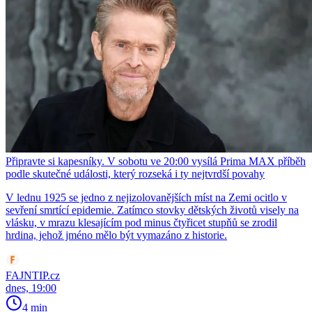
Připravte si kapesníky. V sobotu ve 20:00 vysílá Prima MAX příběh
podle skutečné události, který rozseká i ty nejtvrdší povahy
V lednu 1925 se jedno z nejizolovanějších míst na Zemi ocitlo v
sevření smrtící epidemie. Zatímco stovky dětských životů visely na
vlásku, v mrazu klesajícím pod minus čtyřicet stupňů se zrodil
hrdina, jehož jméno mělo být vymazáno z historie.
FAJNTIP.cz
dnes, 19:00
4 min