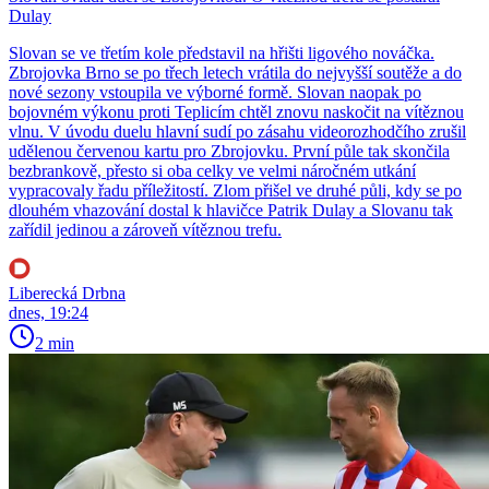
Dulay
Slovan se ve třetím kole představil na hřišti ligového nováčka.
Zbrojovka Brno se po třech letech vrátila do nejvyšší soutěže a do
nové sezony vstoupila ve výborné formě. Slovan naopak po
bojovném výkonu proti Teplicím chtěl znovu naskočit na vítěznou
vlnu. V úvodu duelu hlavní sudí po zásahu videorozhodčího zrušil
udělenou červenou kartu pro Zbrojovku. První půle tak skončila
bezbrankově, přesto si oba celky ve velmi náročném utkání
vypracovaly řadu příležitostí. Zlom přišel ve druhé půli, kdy se po
dlouhém vhazování dostal k hlavičce Patrik Dulay a Slovanu tak
zařídil jedinou a zároveň vítěznou trefu.
Liberecká Drbna
dnes, 19:24
2 min