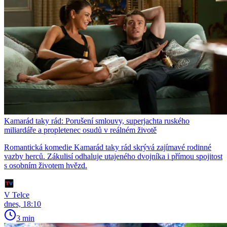
Kamarád taky rád: Porušení smlouvy, superjachta ruského
miliardáře a propletenec osudů v reálném životě
Romantická komedie Kamarád taky rád skrývá zajímavé rodinné
vazby herců. Zákulisí odhaluje utajeného dvojníka i přímou spojitost
s osobním životem hvězd.
V Telce
dnes, 18:10
3 min