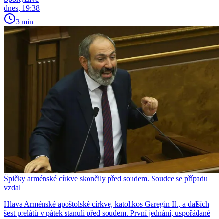
dnes, 19:38
3 min
Špičky arménské církve skončily před soudem. Soudce se případu
vzdal
Hlava Arménské apoštolské církve, katolikos Garegin II., a dalších
šest prelátů v pátek stanuli před soudem. První jednání, uspořádané