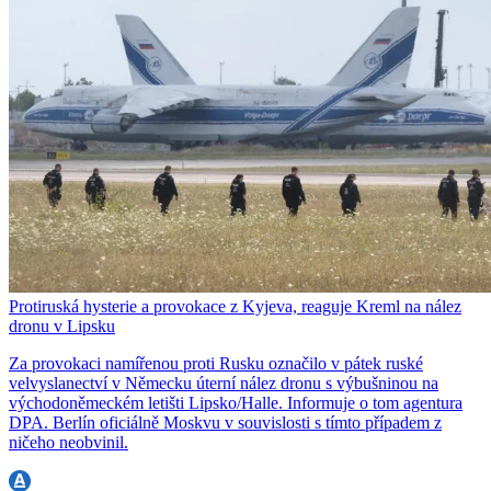
Protiruská hysterie a provokace z Kyjeva, reaguje Kreml na nález
dronu v Lipsku
Za provokaci namířenou proti Rusku označilo v pátek ruské
velvyslanectví v Německu úterní nález dronu s výbušninou na
východoněmeckém letišti Lipsko/Halle. Informuje o tom agentura
DPA. Berlín oficiálně Moskvu v souvislosti s tímto případem z
ničeho neobvinil.