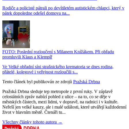
Rodiče a policisté pátrali po devítiletém autistickém chlapci, který v
pátek dopoledne odešel domova na...
FOTO: Poslední rozloučení s Milanem Knížákem. Při obřadu
promluvili Klaus a Klempíř
Ve Velké obřadní síni strašnického krematoria se dnes rodina,
přátelé, kolegové i veřejnost rozloučili s...
Tento článek byl publikován ze zdrojů
Pražská Drbna
Pražská Drbna sleduje tep metropole z první ruky. V záplavě
celostátních zpráv nabízí pohled z ulice – na to, co se děje v
městských částech, mezi lidmi, v dopravě, na radnici i v kultuře.
Neřeší jen velké kauzy, ale i malé události, které utvářejí každodenní
život v hlavním městě. Čtenáři tu...
Všechny články tohoto autora →