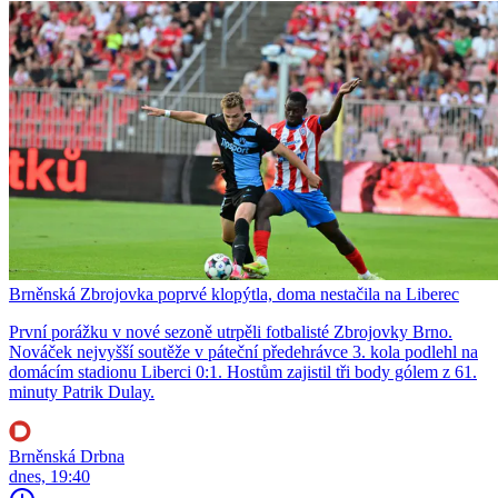
Brněnská Zbrojovka poprvé klopýtla, doma nestačila na Liberec
První porážku v nové sezoně utrpěli fotbalisté Zbrojovky Brno.
Nováček nejvyšší soutěže v páteční předehrávce 3. kola podlehl na
domácím stadionu Liberci 0:1. Hostům zajistil tři body gólem z 61.
minuty Patrik Dulay.
Brněnská Drbna
dnes, 19:40