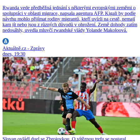
Rwanda vede předběžná jednání s některými evropskými zeměmi o
spolupráci v oblasti migrace, napsala agentura AFP. Kigali by podle
návrhu mohlo přijímat rodiny migrantů, kteří uvízli na cestě, nemají
kam jít nebo jsou z různých důvodů v ohrožení. Země dohody zatím
nedosáhly, uvedla mluvčí rwandské vlády Yolande Makoloová.
Aktuálně.cz - Zprávy
dnes, 19:30
Slovan ovládl duel se Zbrojovkou. O vítěznou trefu se postaral