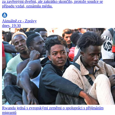
za zavřenými dveřmi, ale zakrátko skončilo, protože soudce se
případu vzdal, oznámila média.
Aktuálně.cz - Zprávy
dnes, 19:30
Rwanda jedná s evropskými zeměmi o spolupráci s přijímáním
migrantů