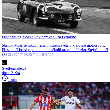
Proč Stirling Moss nikdy nezávodil za Ferrariho
Stirling Moss se nikdy nestal mistrem světa v královně motorsportu.
Přesto měl britský pilot k titulu několikrát velmi blízko. Stejně to měl
i se závodním postem u Ferrariho.
SvětFormule.cz
dnes, 21:24
1 min