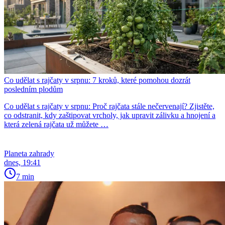
Co udělat s rajčaty v srpnu: 7 kroků, které pomohou dozrát
posledním plodům
Co udělat s rajčaty v srpnu: Proč rajčata stále nečervenají? Zjistěte,
co odstranit, kdy zaštipovat vrcholy, jak upravit zálivku a hnojení a
která zelená rajčata už můžete …
Planeta zahrady
dnes, 19:41
7 min