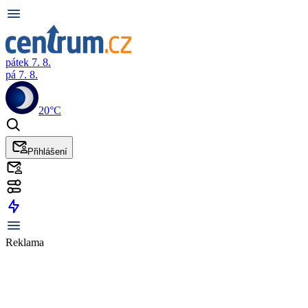
pátek 7. 8.
pá 7. 8.
20°C
Přihlášení
Reklama