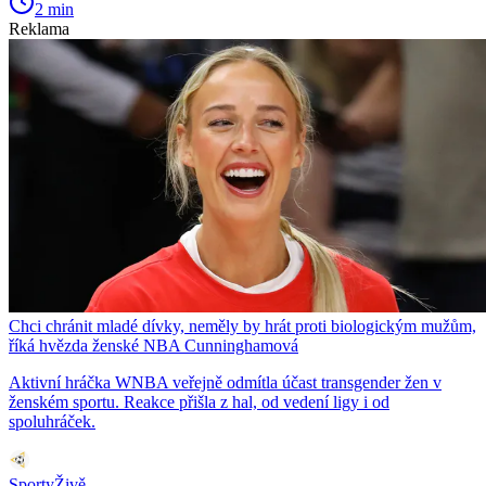
2 min
Reklama
Chci chránit mladé dívky, neměly by hrát proti biologickým mužům,
říká hvězda ženské NBA Cunninghamová
Aktivní hráčka WNBA veřejně odmítla účast transgender žen v
ženském sportu. Reakce přišla z hal, od vedení ligy i od
spoluhráček.
SportyŽivě