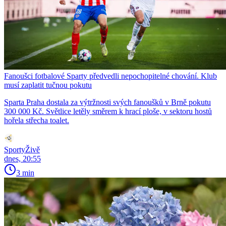
Fanoušci fotbalové Sparty předvedli nepochopitelné chování. Klub
musí zaplatit tučnou pokutu
Sparta Praha dostala za výtržnosti svých fanoušků v Brně pokutu
300 000 Kč. Světlice letěly směrem k hrací ploše, v sektoru hostů
hořela střecha toalet.
SportyŽivě
dnes, 20:55
3 min