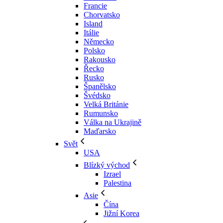
Francie
Chorvatsko
Island
Itálie
Německo
Polsko
Rakousko
Řecko
Rusko
Španělsko
Švédsko
Velká Británie
Rumunsko
Válka na Ukrajině
Maďarsko
Svět
USA
Blízký východ
Izrael
Palestina
Asie
Čína
Jižní Korea