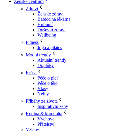
Ženské centrum
Zdraví
Ženské zdraví
Babiččina lékárna
Hubnutí
Duševní zdraví
Wellbeing
Fitness
Jóga a pilates
Módní trendy
Aktuální trendy
Doplňky
Krása
Péče o pleť
Péče o tělo
Vlasy
Nehty
Příběhy ze života
Inspirativní ženy
Rodina & komunita
Výchova
Přátelství
Vztahy