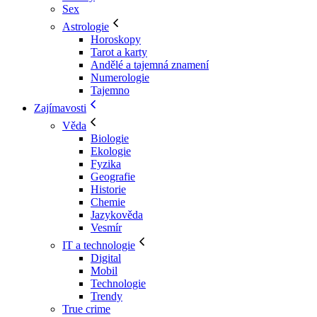
Sex
Astrologie
Horoskopy
Tarot a karty
Andělé a tajemná znamení
Numerologie
Tajemno
Zajímavosti
Věda
Biologie
Ekologie
Fyzika
Geografie
Historie
Chemie
Jazykověda
Vesmír
IT a technologie
Digital
Mobil
Technologie
Trendy
True crime