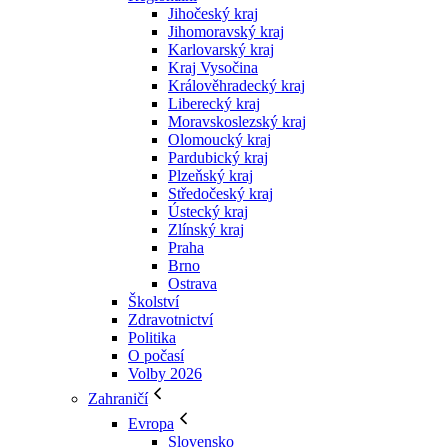
Jihočeský kraj
Jihomoravský kraj
Karlovarský kraj
Kraj Vysočina
Králověhradecký kraj
Liberecký kraj
Moravskoslezský kraj
Olomoucký kraj
Pardubický kraj
Plzeňský kraj
Středočeský kraj
Ústecký kraj
Zlínský kraj
Praha
Brno
Ostrava
Školství
Zdravotnictví
Politika
O počasí
Volby 2026
Zahraničí
Evropa
Slovensko