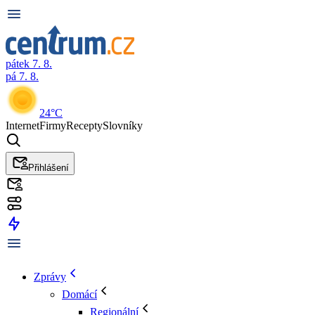
pátek 7. 8.
pá 7. 8.
24°C
Internet
Firmy
Recepty
Slovníky
Přihlášení
Zprávy
Domácí
Regionální