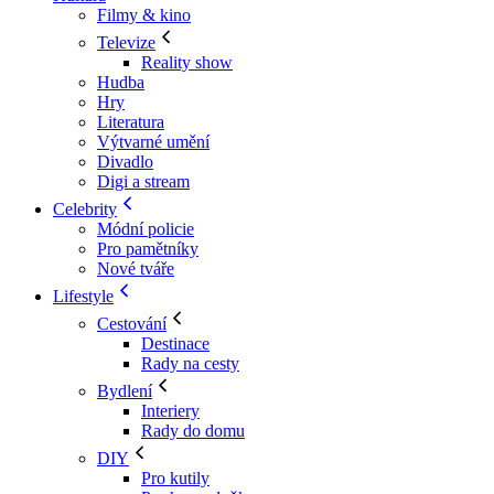
Filmy & kino
Televize
Reality show
Hudba
Hry
Literatura
Výtvarné umění
Divadlo
Digi a stream
Celebrity
Módní policie
Pro pamětníky
Nové tváře
Lifestyle
Cestování
Destinace
Rady na cesty
Bydlení
Interiery
Rady do domu
DIY
Pro kutily