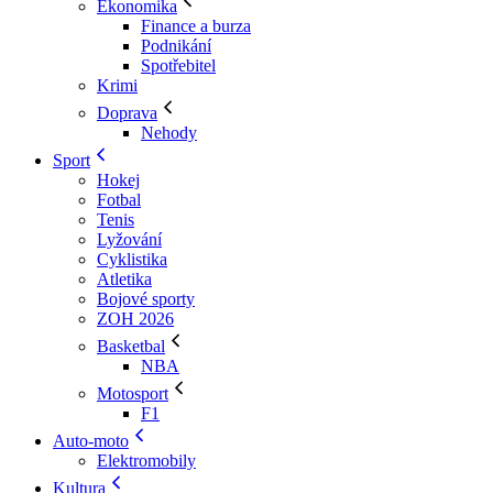
Ekonomika
Finance a burza
Podnikání
Spotřebitel
Krimi
Doprava
Nehody
Sport
Hokej
Fotbal
Tenis
Lyžování
Cyklistika
Atletika
Bojové sporty
ZOH 2026
Basketbal
NBA
Motosport
F1
Auto-moto
Elektromobily
Kultura