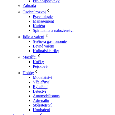
Pro hospodyňky
Zahrada
Osobní rozvoj
Psychologie
Management
Kariéra
Spiritualita a náboženství
Jídlo a vaření
Světová gastronomie
Levné vaření
Kulinářské triky
Mazlíčci
Kočky
Pejskové
Hobby
Modelářství
Včelařství
Rybaření
Letectví
Automobilismus
Adrenalin
Sběratelství
Houbaření