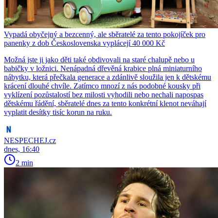
Vypadá obyčejný a bezcenný, ale sběratelé za tento pokojíček pro
panenky z dob Československa vyplácejí 40 000 Kč
Možná jste ji jako děti také obdivovali na staré chalupě nebo u
babičky v ložnici. Nenápadná dřevěná krabice plná miniaturního
nábytku, která přečkala generace a zdánlivě sloužila jen k dětskému
krácení dlouhé chvíle. Zatímco mnozí z nás podobné kousky při
vyklízení pozůstalostí bez milosti vyhodili nebo nechali napospas
dětskému řádění, sběratelé dnes za tento konkrétní klenot neváhají
vyplatit desítky tisíc korun na ruku.
NESPECHEJ.cz
dnes, 16:40
2 min