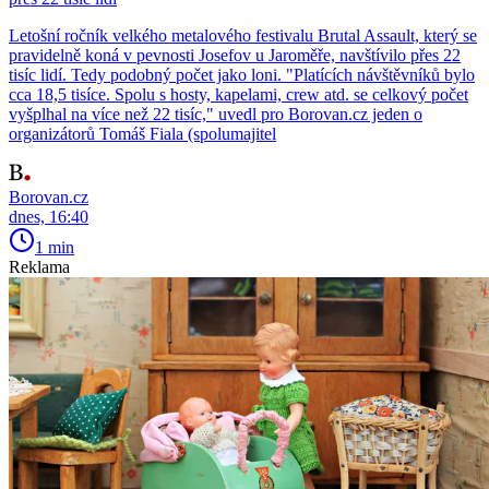
Letošní ročník velkého metalového festivalu Brutal Assault, který se
pravidelně koná v pevnosti Josefov u Jaroměře, navštívilo přes 22
tisíc lidí. Tedy podobný počet jako loni. "Platících návštěvníků bylo
cca 18,5 tisíce. Spolu s hosty, kapelami, crew atd. se celkový počet
vyšplhal na více než 22 tisíc," uvedl pro Borovan.cz jeden o
organizátorů Tomáš Fiala (spolumajitel
Borovan.cz
dnes, 16:40
1 min
Reklama