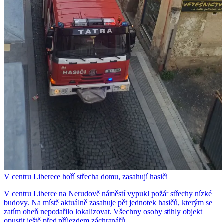
V centru Liberece hoří střecha domu, zasahují hasiči
V centru Liberce na Nerudově náměstí vypukl požár střechy nízké
budovy. Na místě aktuálně zasahuje pět jednotek hasičů, kterým se
zatím oheň nepodařilo lokalizovat. Všechny osoby stihly objekt
opustit ještě před příjezdem záchranářů.