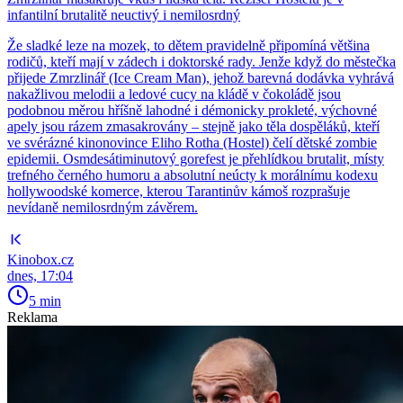
infantilní brutalitě neuctivý i nemilosrdný
Že sladké leze na mozek, to dětem pravidelně připomíná většina
rodičů, kteří mají v zádech i doktorské rady. Jenže když do městečka
přijede Zmrzlinář (Ice Cream Man), jehož barevná dodávka vyhrává
nakažlivou melodii a ledové cucy na kládě v čokoládě jsou
podobnou měrou hříšně lahodné i démonicky prokleté, výchovné
apely jsou rázem zmasakrovány – stejně jako těla dospěláků, kteří
ve svérázné kinonovince Eliho Rotha (Hostel) čelí dětské zombie
epidemii. Osmdesátiminutový gorefest je přehlídkou brutalit, místy
trefného černého humoru a absolutní neúcty k morálnímu kodexu
hollywoodské komerce, kterou Tarantinův kámoš rozprašuje
nevídaně nemilosrdným závěrem.
Kinobox.cz
dnes, 17:04
5 min
Reklama