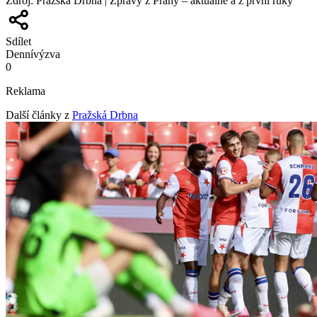
Zdroj
:
Pražská Drbna | Zprávy z Prahy – aktuálně a z první ruky
Sdílet
Denní
výzva
0
Reklama
Další články z
Pražská Drbna