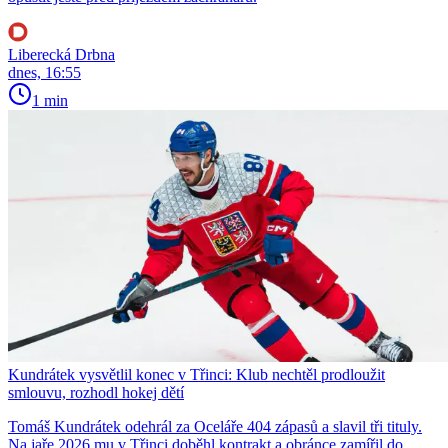
Liberecká Drbna
dnes, 16:55
1 min
Kundrátek vysvětlil konec v Třinci: Klub nechtěl prodloužit
smlouvu, rozhodl hokej dětí
Tomáš Kundrátek odehrál za Oceláře 404 zápasů a slavil tři tituly.
Na jaře 2026 mu v Třinci doběhl kontrakt a obránce zamířil do