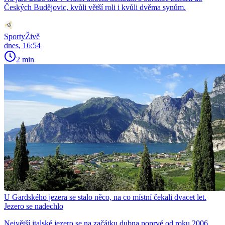
Českých Budějovic, kvůli větší roli i kvůli dvěma synům.
SportyŽivě
dnes, 16:54
2 min
U Gardského jezera se stalo něco, na co místní čekali dvacet let.
Jezero se nadechlo
Největší italské jezero se na začátku dubna poprvé od roku 2006