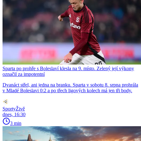
Sparta po prohře s Boleslaví klesla na 9. místo. Zelený její výkony
označil za impotentní
Dvanáct střel, ani jedna na branku. Sparta v sobotu 8. srpna prohrála
v Mladé Boleslavi 0:2 a po třech ligových kolech má jen tři body.
SportyŽivě
dnes, 16:30
3 min