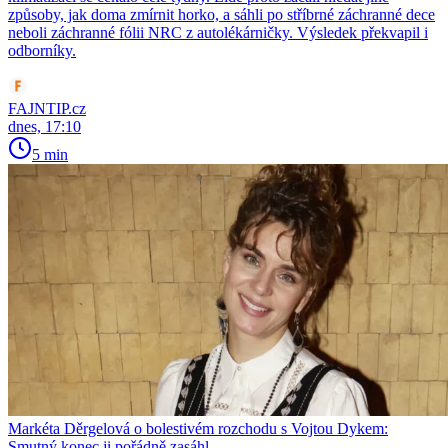
způsoby, jak doma zmírnit horko, a sáhli po stříbrné záchranné dece
neboli záchranné fólii NRC z autolékárničky. Výsledek překvapil i
odborníky.
FAJNTIP.cz
dnes, 17:10
5 min
Markéta Děrgelová o bolestivém rozchodu s Vojtou Dykem:
Smutný konec ji pořádně zasáhl