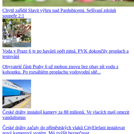
Chytil zařídil Slavii výhru nad Pardubicemi. Sešívaní zdolali
soupeře 2:1
Voda v Praze 6 je po havárii opět pitná. PVK dokončily proplach a
testování
Obyvatelé části Prahy 6 už mohou znovu bez obav pít vodu z
kohoutku. Po rozsáhlém proplachu vodovodní sítě...
České dráhy instalují kamery za 88 milionů. Ve vlacích mají omezit
vandalismus
České dráhy začaly do příměstských vlaků CityElefant instalovat
nový kamerový systém. Má zvýšit bezpečnost...