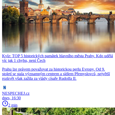
Kvíz: TOP 5 historických památek hlavního města Prahy. Kdo udělá
víc jak 1 chybu, není Čech
Prahu lze právem považovat za historickou perlu Evropy. Od 9.
století se stala významným centrem a sídlem Přemyslovců, největší
rozkvět však zažila za vlády císaře Rudolfa II.
NESPECHEJ.cz
dnes, 16:30
2 min