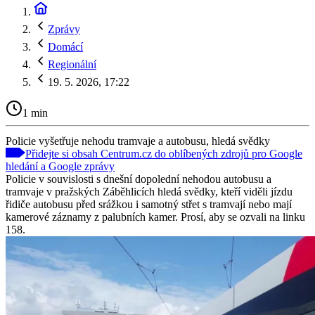
Zprávy
Domácí
Regionální
19. 5. 2026, 17:22
1 min
Policie vyšetřuje nehodu tramvaje a autobusu, hledá svědky
Přidejte si obsah Centrum.cz do oblíbených zdrojů pro Google
hledání a Google zprávy
Policie v souvislosti s dnešní dopolední nehodou autobusu a
tramvaje v pražských Záběhlicích hledá svědky, kteří viděli jízdu
řidiče autobusu před srážkou i samotný střet s tramvají nebo mají
kamerové záznamy z palubních kamer. Prosí, aby se ozvali na linku
158.