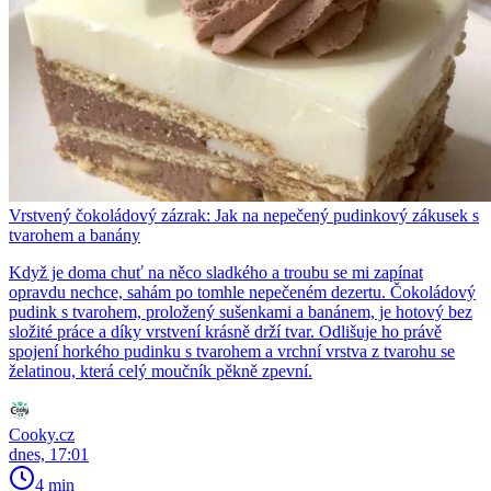
Vrstvený čokoládový zázrak: Jak na nepečený pudinkový zákusek s
tvarohem a banány
Když je doma chuť na něco sladkého a troubu se mi zapínat
opravdu nechce, sahám po tomhle nepečeném dezertu. Čokoládový
pudink s tvarohem, proložený sušenkami a banánem, je hotový bez
složité práce a díky vrstvení krásně drží tvar. Odlišuje ho právě
spojení horkého pudinku s tvarohem a vrchní vrstva z tvarohu se
želatinou, která celý moučník pěkně zpevní.
Cooky.cz
dnes, 17:01
4 min