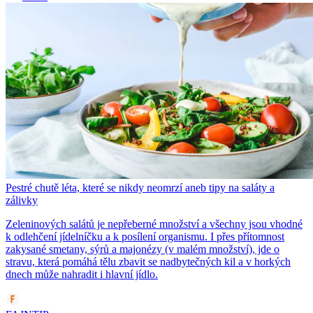
Pestré chutě léta, které se nikdy neomrzí aneb tipy na saláty a
zálivky
Zeleninových salátů je nepřeberné množství a všechny jsou vhodné
k odlehčení jídelníčku a k posílení organismu. I přes přítomnost
zakysané smetany, sýrů a majonézy (v malém množství), jde o
stravu, která pomáhá tělu zbavit se nadbytečných kil a v horkých
dnech může nahradit i hlavní jídlo.