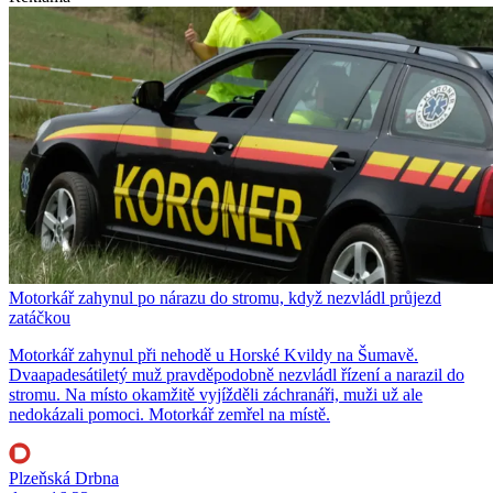
Motorkář zahynul po nárazu do stromu, když nezvládl průjezd
zatáčkou
Motorkář zahynul při nehodě u Horské Kvildy na Šumavě.
Dvaapadesátiletý muž pravděpodobně nezvládl řízení a narazil do
stromu. Na místo okamžitě vyjížděli záchranáři, muži už ale
nedokázali pomoci. Motorkář zemřel na místě.
Plzeňská Drbna