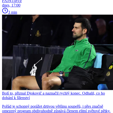
FAJNTIP.cz
dnes, 17:00
3 min
Bolí to, přiznal Djokovič a naznačil rychlý konec. Odhalil, co ho
dohání k šílenství
Pořád je schopný porážet drtivou většinu soupeřů, i přes značně
omezený program obdivuhodně zůstává členem elitní světové pětky.