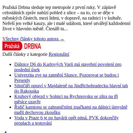
Pražská Drbna sleduje tep metropole z první ruky. V záplavě
celostátních zpráv nabízí pohled z ulice – na to, co se děje v
městských částech, mezi lidmi, v dopravě, na radnici i v kultuře.
Neřeší jen velké kauzy, ale i malé události, které utvářejí každodenní
život v hlavním městě. Čtenáři tu...
Všechny články tohoto autora →
Další články z kategorie
Regionální
Dálnice D6 do Karlových Varů má stavební povolení pro
poslední úsek
Univerzita zve na zatmění Slunce. Pozorovat se budou i
Perseidy
Silničáři opraví v Majdaleně na Jindřichohradecku hlavní tah
do Rakouska
Kruhový objezd v Solnici na Rychnovsku se zítra na tři
měsíce uzavře
Řidič kamionu se zahraničními značkami na dálnici úmyslně
mařil dechovou zkoušku
Voda v Praze 6 je po havárii opět pitná. PVK dokončily
proplach a testování