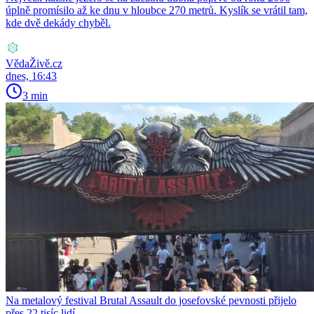
úplně promísilo až ke dnu v hloubce 270 metrů. Kyslík se vrátil tam,
kde dvě dekády chyběl.
VědaŽivě.cz
dnes, 16:43
3 min
Na metalový festival Brutal Assault do josefovské pevnosti přijelo
přes 22 tisíc lidí