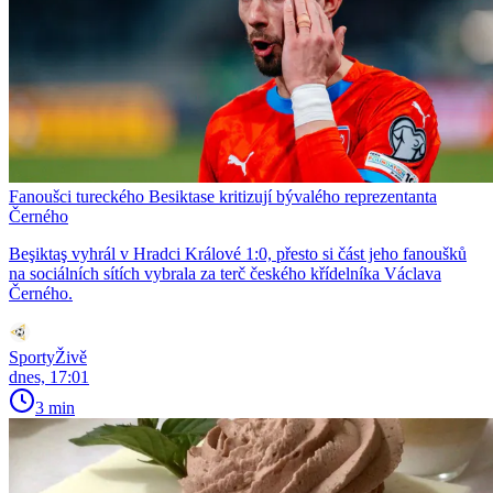
Fanoušci tureckého Besiktase kritizují bývalého reprezentanta
Černého
Beşiktaş vyhrál v Hradci Králové 1:0, přesto si část jeho fanoušků
na sociálních sítích vybrala za terč českého křídelníka Václava
Černého.
SportyŽivě
dnes, 17:01
3 min