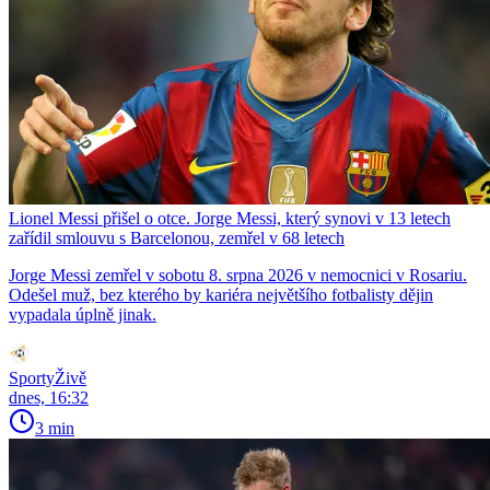
Lionel Messi přišel o otce. Jorge Messi, který synovi v 13 letech
zařídil smlouvu s Barcelonou, zemřel v 68 letech
Jorge Messi zemřel v sobotu 8. srpna 2026 v nemocnici v Rosariu.
Odešel muž, bez kterého by kariéra největšího fotbalisty dějin
vypadala úplně jinak.
SportyŽivě
dnes, 16:32
3 min