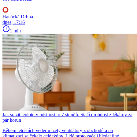
Hanácká Drbna
dnes, 17:16
1 min
Jak srazit teplotu v místnosti o 7 stupňů. Stačí drobnost z lékárny za
pár korun
Během letošních veder mizely ventilátory z obchodů a na
klimatizaci se čekalo celé týdny. Lidé proto začali hledat jiné