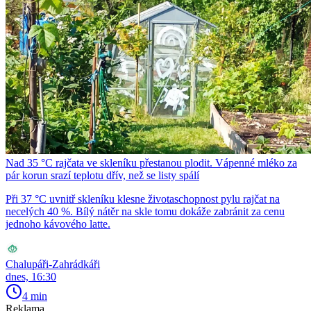
Nad 35 °C rajčata ve skleníku přestanou plodit. Vápenné mléko za
pár korun srazí teplotu dřív, než se listy spálí
Při 37 °C uvnitř skleníku klesne životaschopnost pylu rajčat na
necelých 40 %. Bílý nátěr na skle tomu dokáže zabránit za cenu
jednoho kávového latte.
Chalupáři-Zahrádkáři
dnes, 16:30
4 min
Reklama