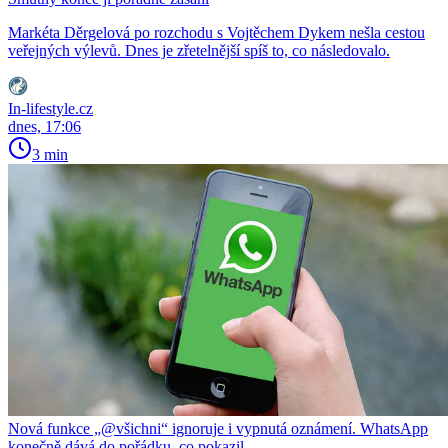
Markéta Děrgelová po rozchodu s Vojtěchem Dykem nešla cestou
veřejných výlevů. Dnes je zřetelnější spíš to, co následovalo.
In-lifestyle.cz
dnes, 17:06
3 min
Nová funkce „@všichni“ ignoruje i vypnutá oznámení. WhatsApp
konečně dává do pořádku, co pokazil