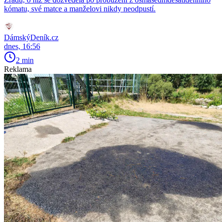
kómatu, své matce a manželovi nikdy neodpustí.
DámskýDeník.cz
dnes, 16:56
2 min
Reklama