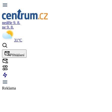
neděle 9. 8.
ne 9. 8.
31°C
Přihlášení
Reklama