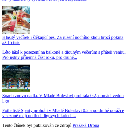
Hlasitý večírek i štěkající pes. Za rušení nočního klidu hrozí pokuta
až 15 tisíc
Léto láká k posezení na balkoně a dlouhým večerům s přáteli venku.
Pro jedny příjemná část roku, pro druhé...
Sparta znovu padla. V Mladé Boleslavi prohrála 0:2, domácí vedou
ligu
Fotbalisté Sparty prohráli v Mladé Boleslavi 0:2 a po druhé porážce
v sezoně mají po třech ligových kolech...
Tento článek byl publikován ze zdrojů
Pražská Drbna