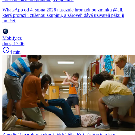
WhatsApp od 4. srpna 2026 nasazuje hromadnou zmínku @all,
která prorazí i ztišenou skupinu, a zároveň dává uživateli páku ji
umlčet.
Mobify.cz
dnes, 17:06
4 min
Zmrzlinář masakruje vkus i lidská těla. Režisér Hostelu je v