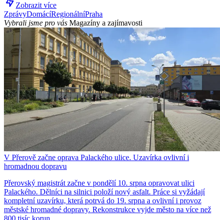
Zobrazit více
Zprávy
Domácí
Regionální
Praha
Vybrali jsme pro vás
Magazíny a zajímavosti
V Přerově začne oprava Palackého ulice. Uzavírka ovlivní i
hromadnou dopravu
Přerovský magistrát začne v pondělí 10. srpna opravovat ulici
Palackého. Dělníci na silnici položí nový asfalt. Práce si vyžádají
kompletní uzavírku, která potrvá do 19. srpna a ovlivní i provoz
městské hromadné dopravy. Rekonstrukce vyjde město na více než
800 tisíc korun.