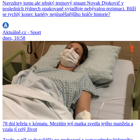
Navzdory tomu ale srbský tenisový gigant Novak Djokovič v
posledních týdnech opakovaně vyjadřuje nebývalou rezignaci. Blíží
se rychlý konec kariéry nejúspěšnějšího hráče historie?
Aktuálně.cz - Sport
dnes, 16:58
78 dní ležela v kómatu. Mezitím její matka svedla jejího manžela a
vzala jí celý život
Zradu, o níž se dozvěděla po probuzení z osmasedmdesátidenního