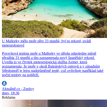
U Mallorky mělo moře přes 33 stupňů, byl to rekord, uvádí
meteorologové
Povrchová teplota moře u Mallorky ve středu odpoledne mírně
přesáhla 33 stupňů a tím zaznamenala nový španělský rekord.
Uvedla to ve čtvrtek meteorologická služba Aemet, která
poznamenala, že moře v okolí Baleárských ostrovů a v západním
Středomoří je letos nadprůměrně teplé, což ovlivňuje například také
noční teploty na pobřeží.
Aktuálně.cz - Zprávy
dnes, 18:36
Reklama