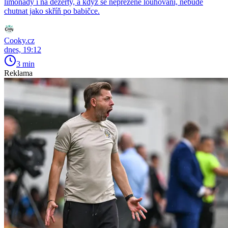
limonády i na dezerty, a když se nepřežene louhování, nebude
chutnat jako skříň po babičce.
Cooky.cz
dnes, 19:12
3 min
Reklama