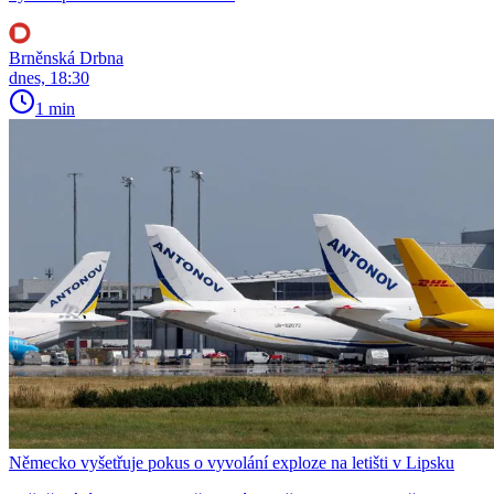
Brněnská Drbna
dnes, 18:30
1 min
Německo vyšetřuje pokus o vyvolání exploze na letišti v Lipsku