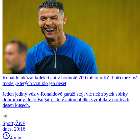
Ronaldo ukázal kolekci aut v hodnotě 700 milionů Kč. Patří mezi ně
model, kterých vzniklo jen deset
Jeden jediný vůz v Ronaldově garáži stojí víc než zbytek sbírky
dohromady. Je to Bugatti, které automobilka vyrobila v pouhých
deseti kusech.
SportyŽivě
dnes, 20:16
4 min