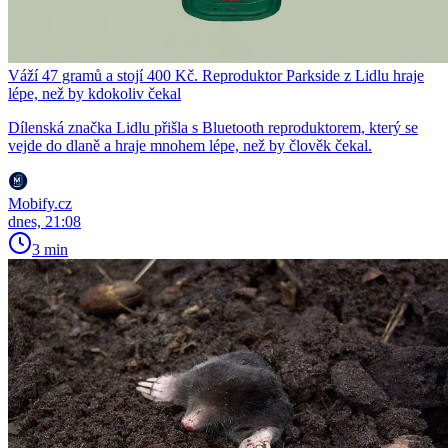
Váží 47 gramů a stojí 400 Kč. Reproduktor Parkside z Lidlu hraje
lépe, než by kdokoliv čekal
Dílenská značka Lidlu přišla s Bluetooth reproduktorem, který se
vejde do dlaně a hraje mnohem lépe, než by člověk čekal.
Mobify.cz
dnes, 21:08
3 min