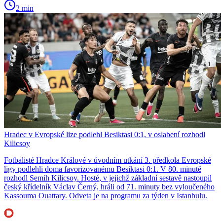
2 min
Hradec v Evropské lize podlehl Besiktasi 0:1, v oslabení rozhodl
Kilicsoy
Fotbalisté Hradce Králové v úvodním utkání 3. předkola Evropské
ligy podlehli doma favorizovanému Besiktasi 0:1. V 80. minutě
rozhodl Semih Kilicsoy. Hosté, v jejichž základní sestavě nastoupil
český křídelník Václav Černý, hráli od 71. minuty bez vyloučeného
Kassouma Ouattary. Odveta je na programu za týden v Istanbulu.