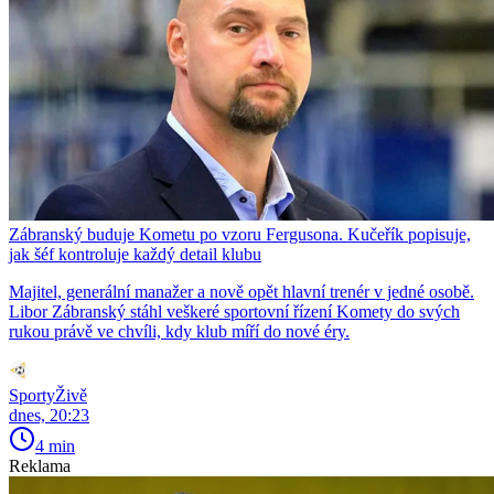
Zábranský buduje Kometu po vzoru Fergusona. Kučeřík popisuje,
jak šéf kontroluje každý detail klubu
Majitel, generální manažer a nově opět hlavní trenér v jedné osobě.
Libor Zábranský stáhl veškeré sportovní řízení Komety do svých
rukou právě ve chvíli, kdy klub míří do nové éry.
SportyŽivě
dnes, 20:23
4 min
Reklama