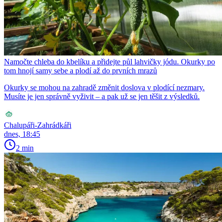
Namočte chleba do kbelíku a přidejte půl lahvičky jódu. Okurky po
tom hnojí samy sebe a plodí až do prvních mrazů
Okurky se mohou na zahradě změnit doslova v plodící nezmary.
Musíte je jen správně vyživit – a pak už se jen těšit z výsledků.
Chalupáři-Zahrádkáři
dnes, 18:45
2 min