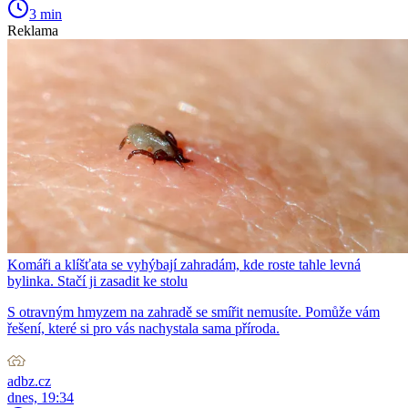
3 min
Reklama
Komáři a klíšťata se vyhýbají zahradám, kde roste tahle levná
bylinka. Stačí ji zasadit ke stolu
S otravným hmyzem na zahradě se smířit nemusíte. Pomůže vám
řešení, které si pro vás nachystala sama příroda.
adbz.cz
dnes, 19:34