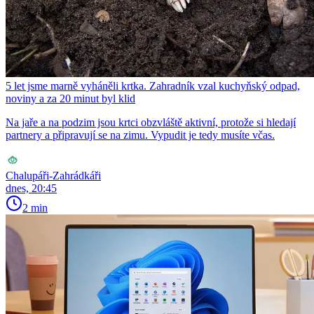
5 let jsme marně vyháněli krtka. Zahradník vzal kuchyňský odpad,
noviny a za 20 minut byl klid
Na jaře a na podzim jsou krtci obzvláště aktivní, protože si hledají
partnery a připravují se na zimu. Vypudit je tedy musíte včas.
Chalupáři-Zahrádkáři
dnes, 20:45
2 min