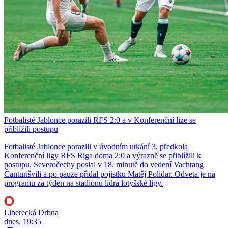
Fotbalisté Jablonce porazili RFS 2:0 a v Konferenční lize se
přiblížili postupu
Fotbalisté Jablonce porazili v úvodním utkání 3. předkola
Konferenční ligy RFS Riga doma 2:0 a výrazně se přiblížili k
postupu. Severočechy poslal v 18. minutě do vedení Vachtang
Čanturišvili a po pauze přidal pojistku Matěj Polidar. Odveta je na
programu za týden na stadionu lídra lotyšské ligy.
Liberecká Drbna
dnes, 19:35