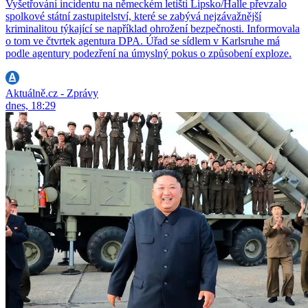
Vyšetřování incidentu na německém letišti Lipsko/Halle převzalo
spolkové státní zastupitelství, které se zabývá nejzávažnější
kriminalitou týkající se například ohrožení bezpečnosti. Informovala
o tom ve čtvrtek agentura DPA. Úřad se sídlem v Karlsruhe má
podle agentury podezření na úmyslný pokus o způsobení exploze.
Aktuálně.cz - Zprávy
dnes, 18:29