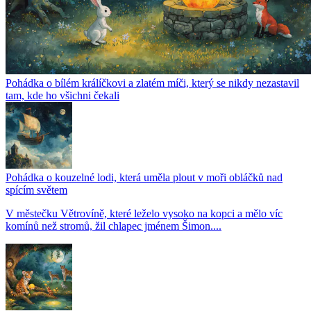
Pohádka o bílém králíčkovi a zlatém míči, který se nikdy nezastavil
tam, kde ho všichni čekali
Pohádka o kouzelné lodi, která uměla plout v moři obláčků nad
spícím světem
V městečku Větrovíně, které leželo vysoko na kopci a mělo víc
komínů než stromů, žil chlapec jménem Šimon....