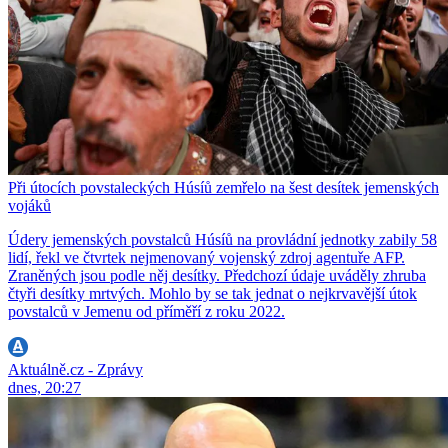
Při útocích povstaleckých Húsíů zemřelo na šest desítek jemenských
vojáků
Údery jemenských povstalců Húsíů na provládní jednotky zabily 58
lidí, řekl ve čtvrtek nejmenovaný vojenský zdroj agentuře AFP.
Zraněných jsou podle něj desítky. Předchozí údaje uváděly zhruba
čtyři desítky mrtvých. Mohlo by se tak jednat o nejkrvavější útok
povstalců v Jemenu od příměří z roku 2022.
Aktuálně.cz - Zprávy
dnes, 20:27