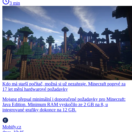
3 min
Kdo má starší počítač, možná si už nezahraje. Minecraft poprvé za
17 let mění hardwarové požadavky
Mojang přepsal minimální i doporučené požadavky pro Minecraft:
Java Edition. Minimum RAM vyskočilo ze 2 GB na 8, u
integrované grafiky dokonce na 12 GB.
Mobify.cz