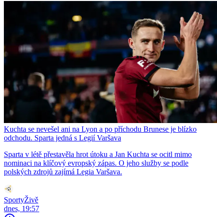
Kuchta se nevešel ani na Lyon a po příchodu Brunese je blízko
odchodu. Sparta jedná s Legií Varšava
Sparta v létě přestavěla hrot útoku a Jan Kuchta se ocitl mimo
nominaci na klíčový evropský zápas. O jeho služby se podle
polských zdrojů zajímá Legia Varšava.
SportyŽivě
dnes, 19:57