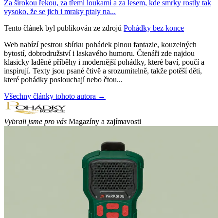
Za širokou řekou, za třemi loukami a za lesem, kde smrky rostly tak
vysoko, že se jich i mraky ptaly na...
Tento článek byl publikován ze zdrojů
Pohádky bez konce
Web nabízí pestrou sbírku pohádek plnou fantazie, kouzelných
bytostí, dobrodružství i laskavého humoru. Čtenáři zde najdou
klasicky laděné příběhy i modernější pohádky, které baví, poučí a
inspirují. Texty jsou psané čtivě a srozumitelně, takže potěší děti,
které pohádky poslouchají nebo čtou...
Všechny články tohoto autora →
Vybrali jsme pro vás
Magazíny a zajímavosti