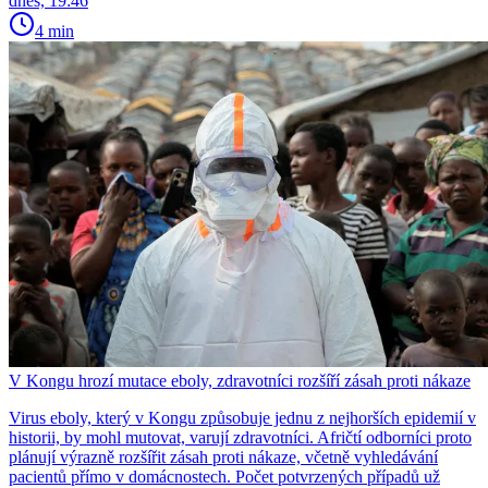
dnes, 19:46
4 min
V Kongu hrozí mutace eboly, zdravotníci rozšíří zásah proti nákaze
Virus eboly, který v Kongu způsobuje jednu z nejhorších epidemií v
historii, by mohl mutovat, varují zdravotníci. Afričtí odborníci proto
plánují výrazně rozšířit zásah proti nákaze, včetně vyhledávání
pacientů přímo v domácnostech. Počet potvrzených případů už