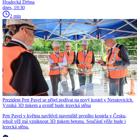
Hradecká Drbna
dnes, 19:30
2 min
Prezident Petr Pavel se přijel podívat na nový kostel v Neratovicích.
Vzniká 3D tiskem a uvnitř bude lezecká stěna
Petr Pavel v květnu navštívil staveniště prvního kostela v Česku,
jehož věž má vzniknout 3D tiskem betonu. Součástí věže bude i
lezecká stěna.