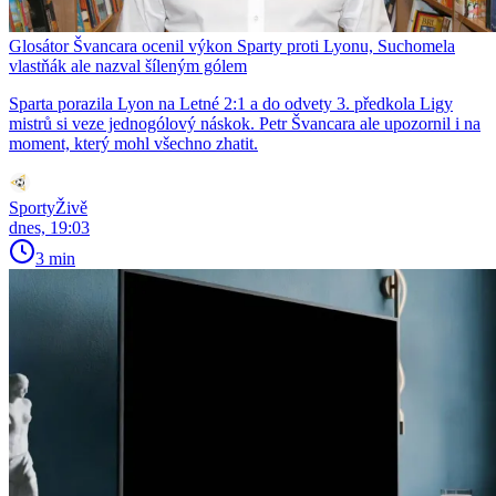
Glosátor Švancara ocenil výkon Sparty proti Lyonu, Suchomela
vlastňák ale nazval šíleným gólem
Sparta porazila Lyon na Letné 2:1 a do odvety 3. předkola Ligy
mistrů si veze jednogólový náskok. Petr Švancara ale upozornil i na
moment, který mohl všechno zhatit.
SportyŽivě
dnes, 19:03
3 min