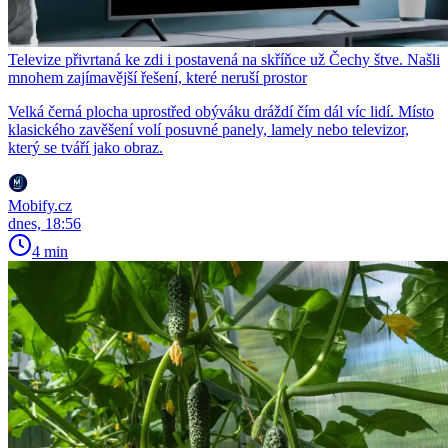
Televize přivrtaná ke zdi i postavená na skříňce už Čechy štve. Našli
mnohem zajímavější řešení, které neruší prostor
Velká černá plocha uprostřed obýváku dráždí čím dál víc lidí. Místo
klasického zavěšení volí posuvné panely, lamely nebo televizor,
který se tváří jako obraz.
Mobify.cz
dnes, 18:56
4 min