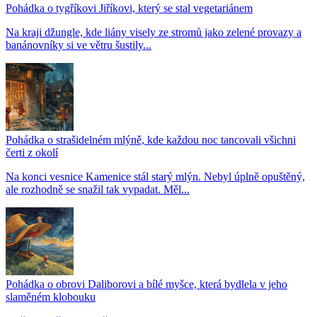
Pohádka o tygříkovi Jiříkovi, který se stal vegetariánem
Na kraji džungle, kde liány visely ze stromů jako zelené provazy a
banánovníky si ve větru šustily...
Pohádka o strašidelném mlýně, kde každou noc tancovali všichni
čerti z okolí
Na konci vesnice Kamenice stál starý mlýn. Nebyl úplně opuštěný,
ale rozhodně se snažil tak vypadat. Měl...
Pohádka o obrovi Daliborovi a bílé myšce, která bydlela v jeho
slaměném klobouku