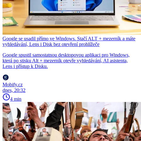
Google se usadil přímo ve Windows. Stačí ALT + mezerník a máte
vyhledávání, Lens i Disk bez otevření prohlížeče
Google spustil samostatnou desktopovou aplikaci pro Windows,
která po stisku Alt + mezerník otevře vyhledávání, AI asistenta,
Lens i přístup k Disku.
Mobify.cz
dnes, 20:32
4 min