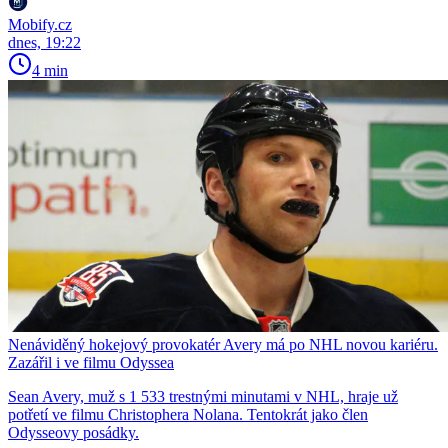
Mobify.cz
dnes, 19:22
4 min
Nenáviděný hokejový provokatér Avery má po NHL novou kariéru.
Zazářil i ve filmu Odyssea
Sean Avery, muž s 1 533 trestnými minutami v NHL, hraje už
potřetí ve filmu Christophera Nolana. Tentokrát jako člen
Odysseovy posádky.