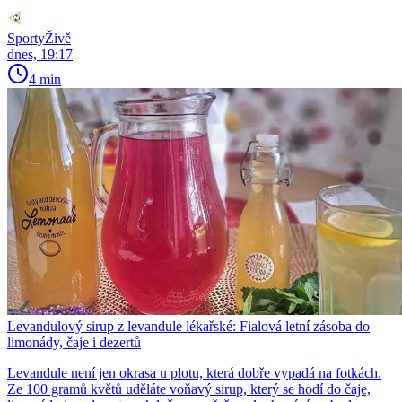
SportyŽivě
dnes, 19:17
4 min
Levandulový sirup z levandule lékařské: Fialová letní zásoba do
limonády, čaje i dezertů
Levandule není jen okrasa u plotu, která dobře vypadá na fotkách.
Ze 100 gramů květů uděláte voňavý sirup, který se hodí do čaje,