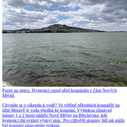
Pozor na sinice. Hygienici varují před koupáním v části Nových
Mlýnů
Chystáte se o víkendu k vodě? Ve většině přírodních koupališť na
jižní Moravě je voda vhodná ke koupání. Výjimkou zůstávají
laguny 1 a 2 horní nádrže Nové Mlýny na Břeclavsku, kde
hygienici dál evidují výskyt sinic. Pro citlivější skupiny lidí tak může
být koupání zdravotním rizikem.