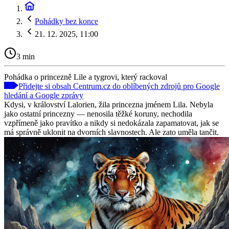
Pohádky bez konce
21. 12. 2025, 11:00
3 min
Pohádka o princezně Lile a tygrovi, který rackoval
Přidejte si obsah Centrum.cz do oblíbených zdrojů pro Google
hledání a Google zprávy
Kdysi, v království Lalorien, žila princezna jménem Lila. Nebyla
jako ostatní princezny — nenosila těžké koruny, nechodila
vzpřímeně jako pravítko a nikdy si nedokázala zapamatovat, jak se
má správně uklonit na dvorních slavnostech. Ale zato uměla tančit.