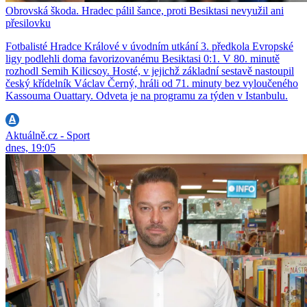
Obrovská škoda. Hradec pálil šance, proti Besiktasi nevyužil ani
přesilovku
Fotbalisté Hradce Králové v úvodním utkání 3. předkola Evropské
ligy podlehli doma favorizovanému Besiktasi 0:1. V 80. minutě
rozhodl Semih Kilicsoy. Hosté, v jejichž základní sestavě nastoupil
český křídelník Václav Černý, hráli od 71. minuty bez vyloučeného
Kassouma Ouattary. Odveta je na programu za týden v Istanbulu.
Aktuálně.cz - Sport
dnes, 19:05