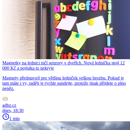
Magnetky na lednici ničí senzory v dveřích. Nová lednička stojí 12
000 Kč a pojistka to nekryje
Magnety představují pro většinu ledniček velkou hrozbu. Pokud je
tam máte i vy, raději je rychle sundejte, protože jinak přijdete o plno
peněz.
adbz.cz
dnes, 18:30
1 min