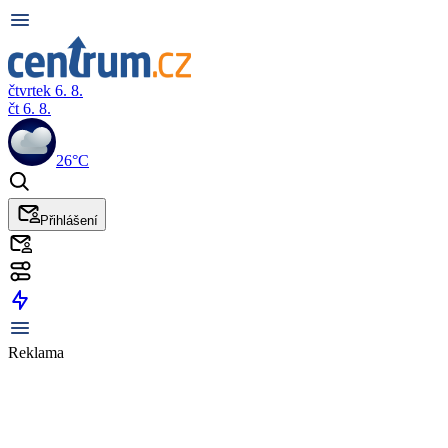
čtvrtek 6. 8.
čt 6. 8.
26°C
Přihlášení
Reklama