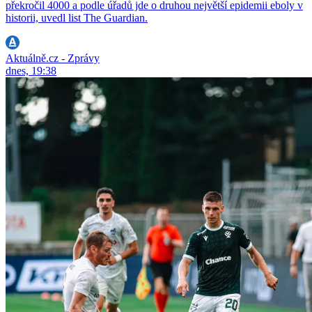
překročil 4000 a podle úřadů jde o druhou největší epidemii eboly v
historii, uvedl list The Guardian.
Aktuálně.cz - Zprávy
dnes, 19:38